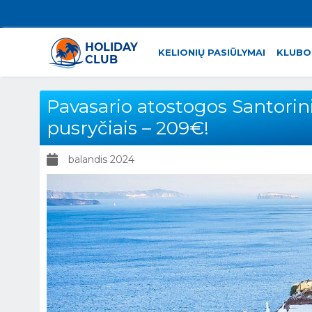
KELIONIŲ PASIŪLYMAI
KLUBO
Pavasario atostogos Santorini s
pusryčiais – 209€!
balandis 2024