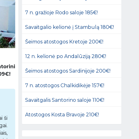
7 n. gražioje Rodo saloje 185€!
Savaitgalio kelionė į Stambulą 180€!
Šeimos atostogos Kretoje 200€!
12 n. kelionė po Andalūziją 280€!
torini
Šeimos atostogos Sardinijoje 200€!
209€!
7 n. atostogos Chalkidikėje 157€!
Savaitgalis Santorino saloje 110€!
Atostogos Kosta Bravoje 210€!
i ši
ai.
ais,