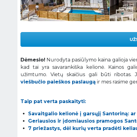
UŽ
Dėmesio!
Nurodyta pasiūlymo kaina galioja vie
kad tai yra savarankiška kelionė. Kainos gal
užimtumo. Vietų skaičius gali būti ribotas.
viešbučio paieškos paslaugą
ir mes rasime ger
Taip pat verta paskaityti:
Savaitgalio kelionė į garsųjį Santoriną: ar 
Geriausios ir įdomiausios pramogos Santo
7 priežastys, dėl kurių verta pradėti kelia