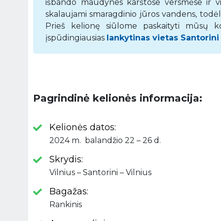
išbando maudynes karštose versmėse ir visi
skalaujami smaragdinio jūros vandens, todėl 
Prieš kelionę siūlome paskaityti mūsų ko
įspūdingiausias
lankytinas vietas Santorini
Pagrindinė kelionės informacija:
Kelionės datos:
2024 m. balandžio 22 – 26 d.
Skrydis:
Vilnius – Santorini – Vilnius
Bagažas:
Rankinis