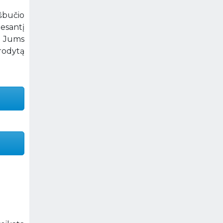
šbučio
esantį
e Jums
rodytą