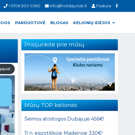
+3706 900 0380
info@holidayclub.lt
Paskyra
UGOS
PARDUOTUVĖ
BLOGAS
KELIONIŲ IDĖJOS
Prisijunkite prie mūsų
pijuoti
Mūsų TOP kelionės
Šeimos atostogos Dubajuje 456€!
11 n. egzotiškoje Madeiroje 330€!