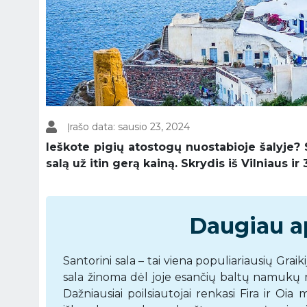
Įrašo data: sausio 23, 2024
Ieškote pigių atostogų nuostabioje šalyje? 
salą už itin gerą kainą. Skrydis iš Vilniaus 
Daugiau ap
Santorini sala – tai viena populiariausių Graiki
sala žinoma dėl joje esančių baltų namukų m
Dažniausiai poilsiautojai renkasi Fira ir Oia 