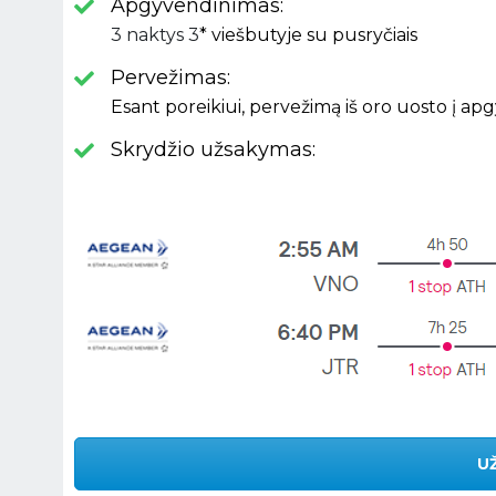
Apgyvendinimas:
3 naktys 3
* viešbutyje su pusryčiais
Pervežimas:
Esant poreikiui, pervežimą iš oro uosto į ap
Skrydžio užsakymas:
U