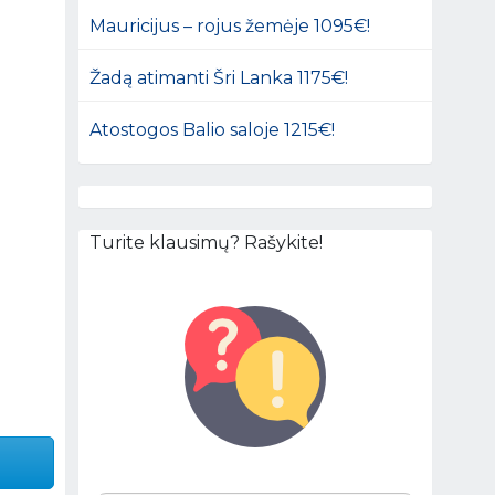
Mauricijus – rojus žemėje 1095€!
Žadą atimanti Šri Lanka 1175€!
Atostogos Balio saloje 1215€!
Turite klausimų? Rašykite!