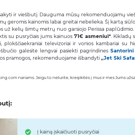
 užsisakyti ir viešbutį. Dauguma mūsų rekomenduojamų vi
ų geromis kainomis labai greitai nebelieka. Šį kartą siū
vos už kelių šimtų metrų nuo garsiojo Perissa paplūdimio. 
tis su pusryčiais jums kainuos
71€ asmeniui*
. Kikladų s
 plokščiaekraniai televizoriai ir vonios kambariai su h
iešbučio galėsite lengvai pasiekti pagrindines
Santorini
pinos pramogos, rekomenduojame išbandyti
„
Jet Ski Safa
oking.com nariams. Jeigu to neturite, kreipkitės į mus ir mes Jums už
utį:
Į kainą įskaičiuoti pusryčiai