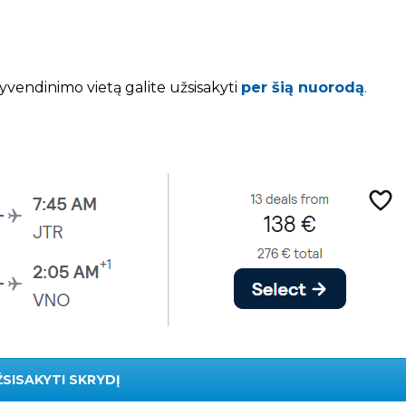
gyvendinimo vietą galite užsisakyti
per šią nuorodą
.
ŽSISAKYTI SKRYDĮ