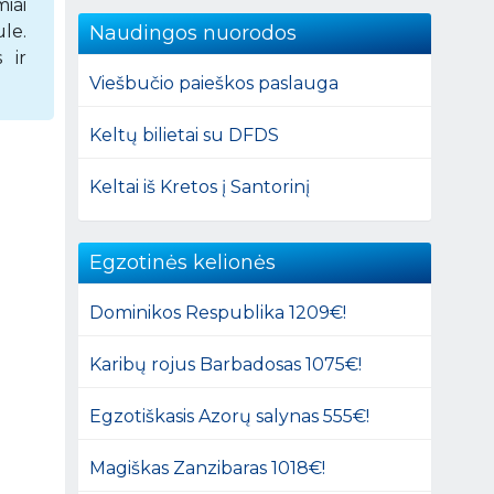
iai
Naudingos nuorodos
ule.
 ir
Viešbučio paieškos paslauga
Keltų bilietai su DFDS
Keltai iš Kretos į Santorinį
Egzotinės kelionės
Dominikos Respublika 1209€!
Karibų rojus Barbadosas 1075€!
Egzotiškasis Azorų salynas 555€!
Magiškas Zanzibaras 1018€!