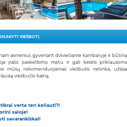
SISAKYTI VIEŠBUTĮ
nam asmeniui, gyvenant dviviečiame kambaryje ir būtina 
ioja įrašo paskelbimo metu ir gali keistis priklausom
 Jei mūsų rekomenduojamas viešbutis netinka, užsisa
iausią viešbučio kainą.
tikrai verta ten keliauti?!
rini saloje!
uti savarankiškai!