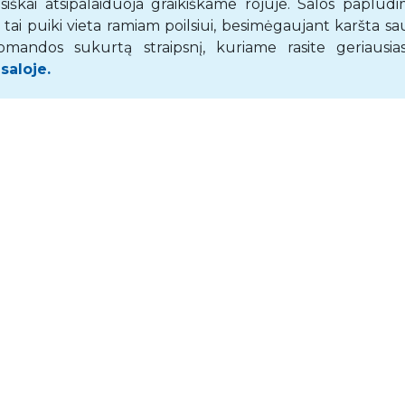
škai atsipalaiduoja graikiškame rojuje. Salos paplūdim
tai puiki vieta ramiam poilsiui, besimėgaujant karšta sa
mandos sukurtą straipsnį, kuriame rasite geriausias
 saloje
.