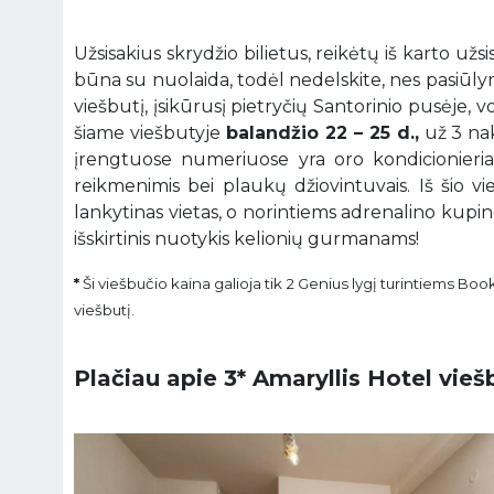
Užsisakius skrydžio bilietus, reikėtų iš karto
būna su nuolaida, todėl nedelskite, nes pasiūlym
viešbutį, įsikūrusį pietryčių Santorinio pusėje, 
šiame viešbutyje
balandžio 22 – 25 d.,
už 3 nak
įrengtuose numeriuose yra oro kondicionieriai,
reikmenimis bei plaukų džiovintuvais. Iš šio v
lankytinas vietas, o norintiems adrenalino ku
išskirtinis nuotykis kelionių gurmanams!
*
Ši viešbučio kaina galioja tik 2 Genius lygį turintiems Bo
viešbutį.
Plačiau apie 3* Amaryllis Hotel viešb