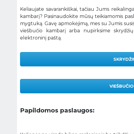
Keliaujate savarankiškai, tačiau Jums reikalin
kambarį? Pasinaudokite mūsų teikiamomis paslau
mygtuką. Gavę apmokėjimą, mes su Jumis susis
viešbučio kambarį arba nupirksime skrydžių
elektroninį paštą.
SKRYDŽI
VIEŠBUČI
Papildomos paslaugos: