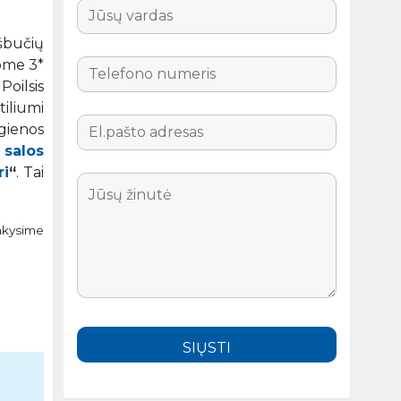
ešbučių
lome 3*
Poilsis
tiliumi
igienos
 salos
ri
“
. Tai
sakysime