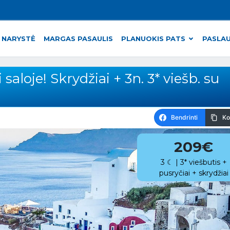
 NARYSTĖ
MARGAS PASAULIS
PLANUOKIS PATS
PASLA
aloje! Skrydžiai + 3n. 3* viešb. su
Bendrinti
Ko
209€
3 ☾ | 3* viešbutis +
pusryčiai + skrydžiai