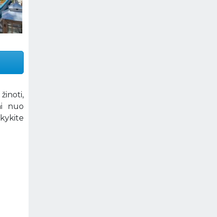
žinoti,
ai nuo
kykite