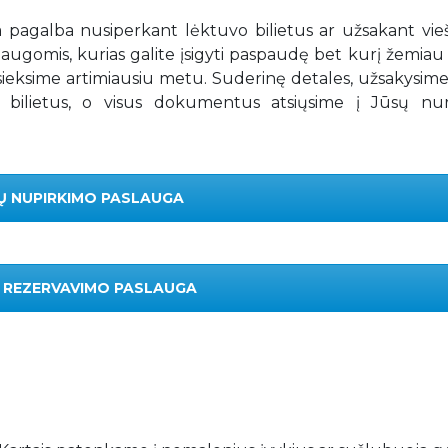
ga pagalba nusiperkant lėktuvo bilietus ar užsakant vie
gomis, kurias galite įsigyti paspaudę bet kurį žemiau 
ieksime artimiausiu metu. Suderinę detales, užsakysim
 bilietus, o visus dokumentus atsiųsime į Jūsų nu
Ų NUPIRKIMO PASLAUGA
O REZERVAVIMO PASLAUGA