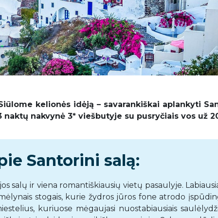
Siūlome kelionės idėją – savarankiškai aplankyti San
ir 3 naktų nakvynė 3* viešbutyje su pusryčiais vos už 
ie Santorini salą:
jos salų ir viena romantiškiausių vietų pasaulyje. Labiausia
ėlynais stogais, kurie žydros jūros fone atrodo įspūding
miestelius, kuriuose mėgaujasi nuostabiausiais saulėlydži