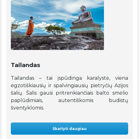
Tailandas
Tailandas – tai įspūdinga karalystė, viena
egzotiškiausių ir spalvingiausių pietryčių Azijos
šalių. Šalis gausi pritrenkiančiais balto smėlio
paplūdimiais, autentiškomis budistų
šventyklomis.
Skaityti daugiau