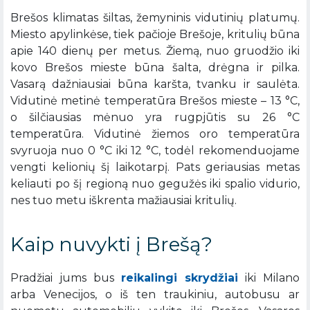
Brešos klimatas šiltas, žemyninis vidutinių platumų.
Miesto apylinkėse, tiek pačioje Brešoje, kritulių būna
apie 140 dienų per metus. Žiemą, nuo gruodžio iki
kovo Brešos mieste būna šalta, drėgna ir pilka.
Vasarą dažniausiai būna karšta, tvanku ir saulėta.
Vidutinė metinė temperatūra Brešos mieste – 13 °C,
o šilčiausias mėnuo yra rugpjūtis su 26 °C
temperatūra. Vidutinė žiemos oro temperatūra
svyruoja nuo 0 °C iki 12 °C, todėl rekomenduojame
vengti kelionių šį laikotarpį. Pats geriausias metas
keliauti po šį regioną nuo gegužės iki spalio vidurio,
nes tuo metu iškrenta mažiausiai kritulių.
Kaip nuvykti į Brešą?
Pradžiai jums bus
reikalingi skrydžiai
iki Milano
arba Venecijos, o iš ten traukiniu, autobusu ar