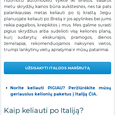
nuomotu automobiliu vykite iki Brešos. Vasaros
metu skrydžių kainos būna aukštesnės, nes tai pats
palankiausias metas keliauti po šį kraštą. Jeigu
planuojate keliauti po Brešą ir jos apylinkes bei jums
reikia pagalbos, kreipkitės į mus. Mes galime surasti
pigius skrydžius arba sudėlioti visą kelionės planą,
kurį sudarytų: ekskursijos, pramogos, dienos
žemėlapiai, rekomenduojamos nakvynės vietos,
trumpi lankytinų vietų aprašymai ir mūsų patarimai.
UŽSISAKYTI ITALIJOS MARŠRUTĄ
Norite keliauti PIGIAU? Peržiūrėkite mūsų
geriausius kelionių paketus į Italiją ČIA.
Kaip keliauti po Italiją?