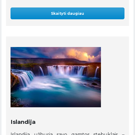
Skaityti daugiau
Islandija
Islandija užburia savo gamtos stebuklais –