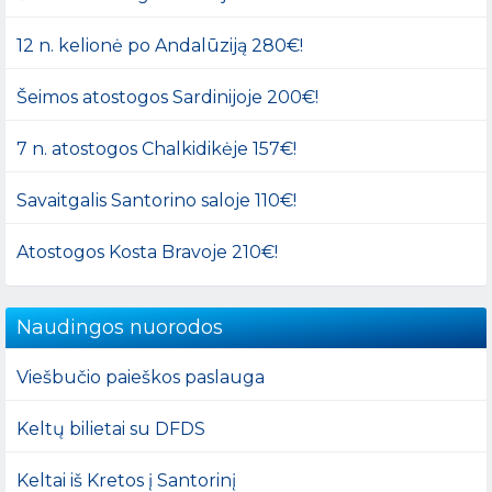
12 n. kelionė po Andalūziją 280€!
Šeimos atostogos Sardinijoje 200€!
7 n. atostogos Chalkidikėje 157€!
Savaitgalis Santorino saloje 110€!
Atostogos Kosta Bravoje 210€!
Naudingos nuorodos
Viešbučio paieškos paslauga
Keltų bilietai su DFDS
Keltai iš Kretos į Santorinį