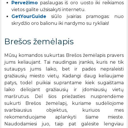
Pervežimo
paslaugas iš oro uosto iki reikiamos
vietos galite užsisakyti internetu.
GetYourGuide
siūlo įvairias pramogas: nuo
skrydžio oro balionu iki nardymo su rykliais!
Brešos žemėlapis
Mūsų komandos sukurtas Brešos žemėlapis pravers
jums keliaujant. Tai naudingas įrankis, kuris ne tik
sutaupys jums laiko, bet ir padės nepraleisti
gražiausių miesto vietų. Kadangi daug keliaujame
patys, todėl puikiai suprantame kiek sugaištama
laiko dėliojant gražiausių ir įdomiausių vietų
maršrutus. Dėl šios priežasties nusprendėme
sukurti Brešos žemėlapį, kuriame sudėliojome
svarbiausius objektus, kuriuos mes
rekomenduojame aplankyti šiame mieste.
Naudodamiesi juo, taip pat galėsite lengviau