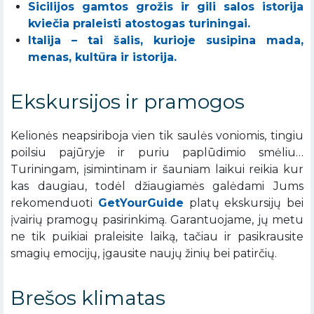
Sicilijos gamtos grožis ir gili salos istorija
kviečia praleisti atostogas turiningai.
Italija – tai šalis, kurioje susipina mada,
menas, kultūra ir istorija.
Ekskursijos ir pramogos
Kelionės neapsiriboja vien tik saulės voniomis, tingiu
poilsiu pajūryje ir puriu paplūdimio smėliu…
Turiningam, įsimintinam ir šauniam laikui reikia kur
kas daugiau, todėl džiaugiamės galėdami Jums
rekomenduoti
GetYourGuide
platų ekskursijų bei
įvairių pramogų pasirinkimą. Garantuojame, jų metu
ne tik puikiai praleisite laiką, tačiau ir pasikrausite
smagių emocijų, įgausite naujų žinių bei patirčių.
Brešos klimatas