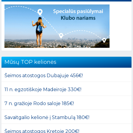
Mūsų TOP kelionės
Šeimos atostogos Dubajuje 456€!
11 n. egzotiškoje Madeiroje 330€!
7 n. gražioje Rodo saloje 185€!
Savaitgalio kelionė į Stambulą 180€!
Šeimos atostogos Kretoje 200€!