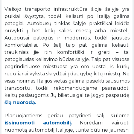
Viešojo transporto infrastruktūra šioje šalyje yra
puikiai išvystyta, todėl keliauti po Italiją galima
patogiai. Autobusų tinklas šalyje praktiškai leidžia
nuvykti į bet kokį šalies miestą arba miestelį.
Autobusai patogūs ir modernūs, todėl jausitės
komfortabiliai. Po šalį taip pat galima keliauti
traukiniais jie itin komfortiški ir greiti – tai
patogiausias keliavimo būdas šalyje. Taip pat visuose
pagrindiniuose miestuose yra oro uostai, iš kurių
reguliariai vyksta skrydžiai į daugybę kitų miestų. Ne
visas norimas Italijos vietas galima pasiekti sausumos
transportu, todėl rekomenduojame pasinaudoti
keltų paslaugomis. Jų bilietus galite įsigyti paspaudę
šią nuorodą.
Planuojantiems geriau patyrinėti šalį, siūlome
išsinuomoti automobilį.
Norėdami vairuoti
nuomotą automobilį Italijoje, turite būti ne jaunesni