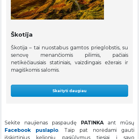
Škotija
Škotija – tai nuostabus gamtos prieglobstis, su
senovę menančiomis pilimis, pačiais
netikėčiausiais statiniais, vaizdingais ežerais ir
magiškomis salomis.
Skaityti daugiau
Sekite naujienas paspaudę
PATINKA
ant mūsų
Facebook puslapio
. Taip pat norėdami gauti
išskirtinius kelionių pasiūlymus tiesiai į savo