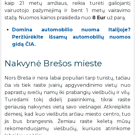
kaip 21 metų amžiaus, reikia turėti galiojantį
vairuotojo pažymėjimą ir bent 1 metų vairavimo
stažą. Nuomos kainos prasideda nuo
8 Eur
už parą.
Domina automobilio nuoma Italijoje?
Peržiūrėkite išsamų automobilių nuomos
gidą ČIA.
Nakvynė Brešos mieste
Nors Breša ir nėra labai populiari tarp turistų, tačiau
čia vis tiek rasite įvairių apgyvendinimo vietų: nuo
paprastų svečių namų iki prabangių viešbučių ir vilų.
Turėdami tokį didelį pasirinkimą, tikrai rasite
geriausią nakvynės vietą savo viešnagei. Atkreipkite
dėmesį, kad kuo viešbutis arčiau miesto centro, tuo
jis bus brangesnis. Žemiau rasite keletą mūsų
rekomenduojamų viešbučių, kuriuos atrinkome