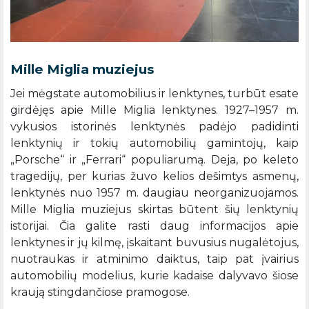
Mille Miglia muziejus
Jei mėgstate automobilius ir lenktynes, turbūt esate
girdėjęs apie Mille Miglia lenktynes. 1927–1957 m.
vykusios istorinės lenktynės padėjo padidinti
lenktynių ir tokių automobilių gamintojų, kaip
„Porsche“ ir „Ferrari“ populiarumą. Deja, po keleto
tragedijų, per kurias žuvo kelios dešimtys asmenų,
lenktynės nuo 1957 m. daugiau neorganizuojamos.
Mille Miglia muziejus skirtas būtent šių lenktynių
istorijai. Čia galite rasti daug informacijos apie
lenktynes ir jų kilmę, įskaitant buvusius nugalėtojus,
nuotraukas ir atminimo daiktus, taip pat įvairius
automobilių modelius, kurie kadaise dalyvavo šiose
kraują stingdančiose pramogose.