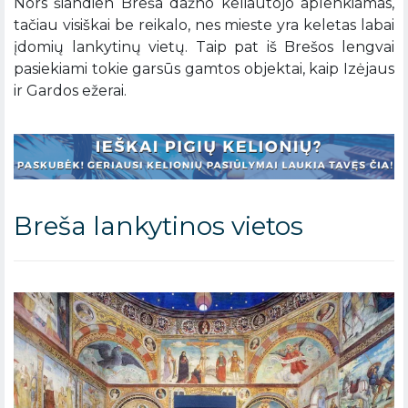
Nors šiandien Breša dažno keliautojo aplenkiamas,
tačiau visiškai be reikalo, nes mieste yra keletas labai
įdomių lankytinų vietų. Taip pat iš Brešos lengvai
pasiekiami tokie garsūs gamtos objektai, kaip Izėjaus
ir Gardos ežerai.
Breša lankytinos vietos