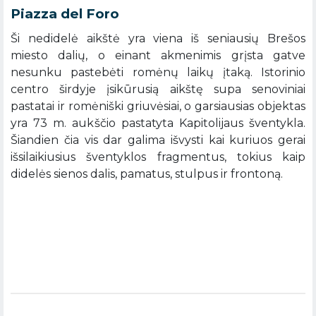
Piazza del Foro
Ši nedidelė aikštė yra viena iš seniausių Brešos
miesto dalių, o einant akmenimis grįsta gatve
nesunku pastebėti romėnų laikų įtaką. Istorinio
centro širdyje įsikūrusią aikštę supa senoviniai
pastatai ir romėniški griuvėsiai, o garsiausias objektas
yra 73 m. aukščio pastatyta Kapitolijaus šventykla.
Šiandien čia vis dar galima išvysti kai kuriuos gerai
išsilaikiusius šventyklos fragmentus, tokius kaip
didelės sienos dalis, pamatus, stulpus ir frontoną.