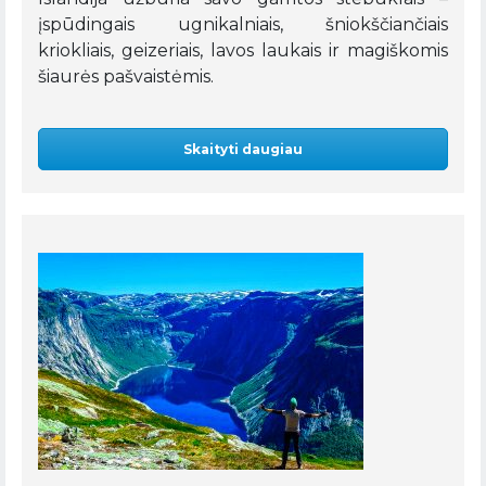
įspūdingais ugnikalniais, šniokščiančiais
kriokliais, geizeriais, lavos laukais ir magiškomis
šiaurės pašvaistėmis.
Skaityti daugiau