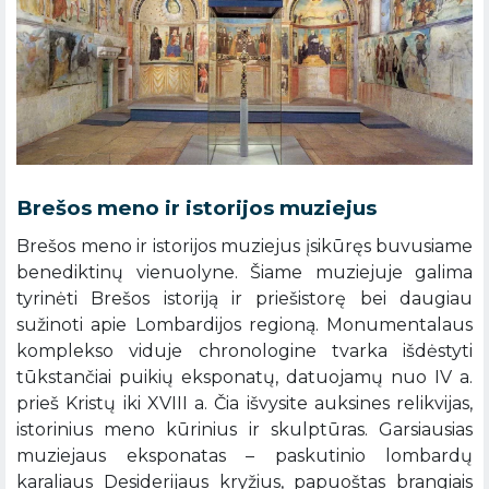
Brešos meno ir istorijos muziejus
Brešos meno ir istorijos muziejus įsikūręs buvusiame
benediktinų vienuolyne. Šiame muziejuje galima
tyrinėti Brešos istoriją ir priešistorę ​​bei daugiau
sužinoti apie Lombardijos regioną. Monumentalaus
komplekso viduje chronologine tvarka išdėstyti
tūkstančiai puikių eksponatų, datuojamų nuo IV a.
prieš Kristų iki XVIII a. Čia išvysite auksines relikvijas,
istorinius meno kūrinius ir skulptūras. Garsiausias
muziejaus eksponatas – paskutinio lombardų
karaliaus Desiderijaus kryžius, papuoštas brangiais