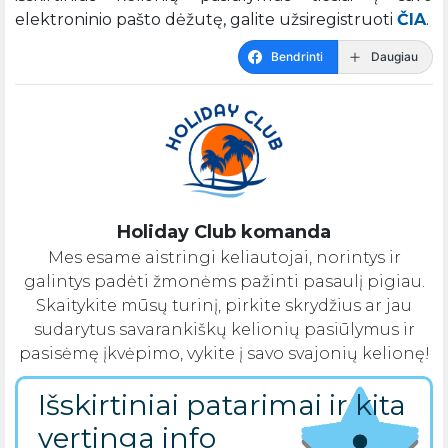
elektroninio pašto dėžutę, galite užsiregistruoti
ČIA
.
Bendrinti
Daugiau
Holiday Club komanda
Mes esame aistringi keliautojai, norintys ir
galintys padėti žmonėms pažinti pasaulį pigiau.
Skaitykite mūsų turinį, pirkite skrydžius ar jau
sudarytus savarankiškų kelionių pasiūlymus ir
pasisėmę įkvėpimo, vykite į savo svajonių kelionę!
Išskirtiniai patarimai ir kita
vertinga info