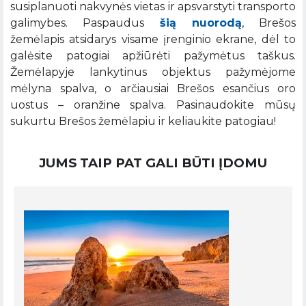
susiplanuoti nakvynės vietas ir apsvarstyti transporto
galimybes. Paspaudus
šią nuorodą
, Brešos
žemėlapis atsidarys visame įrenginio ekrane, dėl to
galėsite patogiai apžiūrėti pažymėtus taškus.
Žemėlapyje lankytinus objektus pažymėjome
mėlyna spalva, o arčiausiai Brešos esančius oro
uostus – oranžine spalva. Pasinaudokite mūsų
sukurtu Brešos žemėlapiu ir keliaukite patogiau!
JUMS TAIP PAT GALI BŪTI ĮDOMU