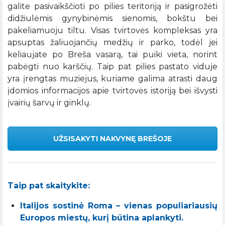
galite pasivaikščioti po pilies teritoriją ir pasigrožėti
didžiulėmis gynybinėmis sienomis, bokštu bei
pakeliamuoju tiltu. Visas tvirtovės kompleksas yra
apsuptas žaliuojančių medžių ir parko, todėl jei
keliaujate po Breša vasarą, tai puiki vieta, norint
pabėgti nuo karščių. Taip pat pilies pastato viduje
yra įrengtas muziejus, kuriame galima atrasti daug
įdomios informacijos apie tvirtovės istoriją bei išvysti
įvairių šarvų ir ginklų.
UŽSISAKYTI NAKVYNĘ BREŠOJE
Taip pat skaitykite:
Italijos sostinė Roma – vienas populiariausių
Europos miestų, kurį būtina aplankyti.