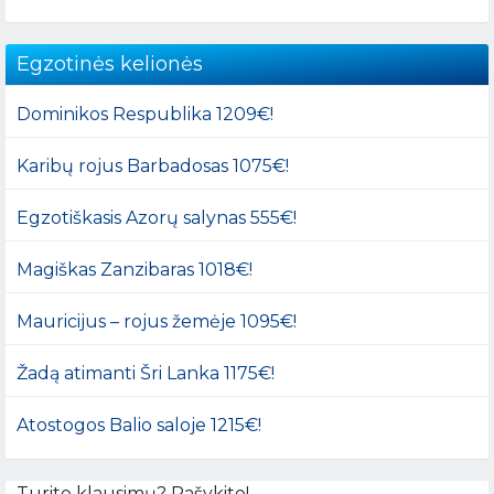
Egzotinės kelionės
Dominikos Respublika 1209€!
Karibų rojus Barbadosas 1075€!
Egzotiškasis Azorų salynas 555€!
Magiškas Zanzibaras 1018€!
Mauricijus – rojus žemėje 1095€!
Žadą atimanti Šri Lanka 1175€!
Atostogos Balio saloje 1215€!
Turite klausimų? Rašykite!