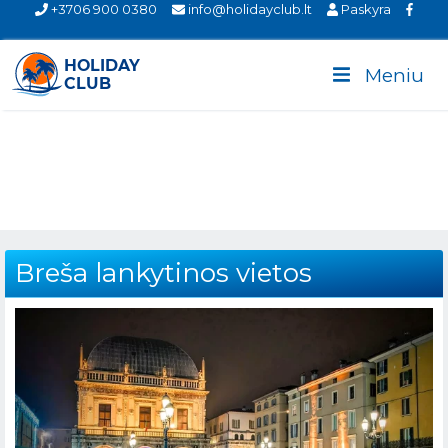
+3706 900 0380
info@holidayclub.lt
Paskyra
Meniu
Breša lankytinos vietos