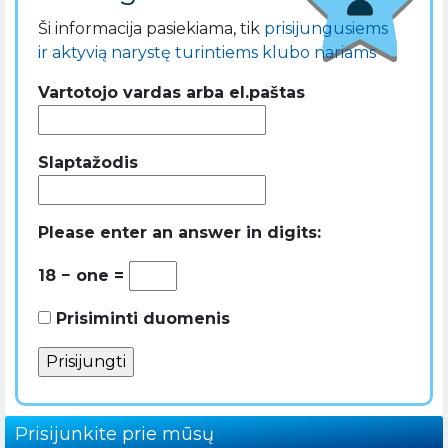
Ši informacija pasiekiama, tik
prisijungusiems
ir aktyvią narystę turintiems klubo nariams
Vartotojo vardas arba el.paštas
Slaptažodis
Please enter an answer in digits:
18 − one =
Prisiminti duomenis
Prisijunkite prie mūsų