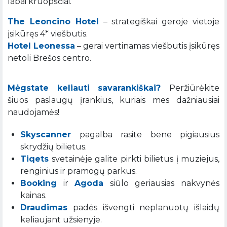
labai kruopščiai.
The Leoncino Hotel
– strategiškai geroje vietoje
įsikūręs 4* viešbutis.
Hotel Leonessa
– gerai vertinamas viešbutis įsikūręs
netoli Brešos centro.
Mėgstate keliauti savarankiškai?
Peržiūrėkite
šiuos paslaugų įrankius, kuriais mes dažniausiai
naudojamės!
Skyscanner
pagalba rasite bene pigiausius
skrydžių bilietus.
Tiqets
svetainėje galite pirkti bilietus į muziejus,
renginius ir pramogų parkus.
Booking
ir
Agoda
siūlo geriausias nakvynės
kainas.
Draudimas
padės išvengti neplanuotų išlaidų
keliaujant užsienyje.