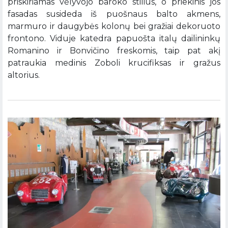
priskiriamas vėlyvojo baroko stilius, o priekinis jos
fasadas susideda iš puošnaus balto akmens,
marmuro ir daugybės kolonų bei gražiai dekoruoto
frontono. Viduje katedra papuošta italų dailininkų
Romanino ir Bonvičino freskomis, taip pat akį
patraukia medinis Zoboli krucifiksas ir gražus
altorius.