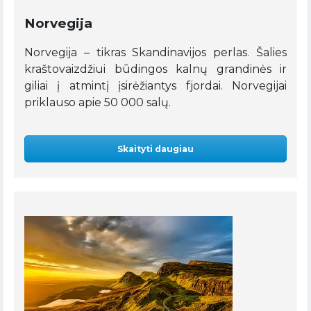
Norvegija
Norvegija – tikras Skandinavijos perlas. Šalies
kraštovaizdžiui būdingos kalnų grandinės ir
giliai į atmintį įsirėžiantys fjordai. Norvegijai
priklauso apie 50 000 salų.
Skaityti daugiau