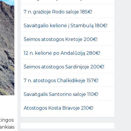
7 n. gražioje Rodo saloje 185€!
Savaitgalio kelionė į Stambulą 180€!
Šeimos atostogos Kretoje 200€!
12 n. kelionė po Andalūziją 280€!
Šeimos atostogos Sardinijoje 200€!
7 n. atostogos Chalkidikėje 157€!
Savaitgalis Santorino saloje 110€!
Atostogos Kosta Bravoje 210€!
tingos:
ankiais