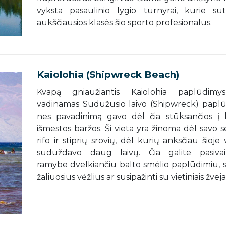
vyksta pasaulinio lygio turnyrai, kurie sut
aukščiausios klasės šio sporto profesionalus.
Kaiolohia (Shipwreck Beach)
Kvapą gniaužiantis Kaiolohia paplūdimy
vadinamas Sudužusio laivo (Shipwreck) paplū
nes pavadinimą gavo dėl čia stūksančios į 
išmestos baržos. Ši vieta yra žinoma dėl savo 
rifo ir stiprių srovių, dėl kurių anksčiau šioje 
suduždavo daug laivų. Čia galite pasivaik
ramybe dvelkiančiu balto smėlio paplūdimiu, s
žaliuosius vėžlius ar susipažinti su vietiniais žvejai