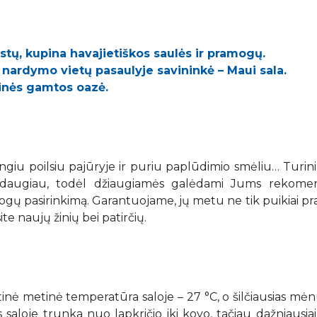
istų, kupina havajietiškos saulės ir pramogų.
 nardymo vietų pasaulyje savininkė – Maui sala.
kinės gamtos oazė.
tingiu poilsiu pajūryje ir puriu paplūdimio smėliu… Turi
as daugiau, todėl džiaugiamės galėdami Jums rekome
ogų pasirinkimą. Garantuojame, jų metu ne tik puikiai pra
ite naujų žinių bei patirčių.
Vidutinė metinė temperatūra saloje – 27 °C, o šilčiausias mė
saloje trunka nuo lapkričio iki kovo, tačiau dažniausiai