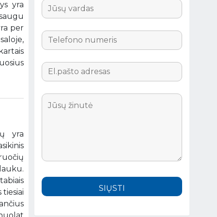
ys yra
 saugu
yra per
aloje,
artais
tuosius
gų yra
sikinis
ruočių
lauku.
abiais
tiesiai
ančius
nuolat