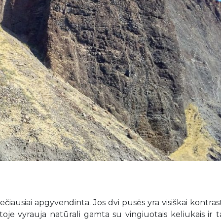
ečiausiai apgyvendinta. Jos dvi pusės yra visiškai kontras
oje vyrauja natūrali gamta su vingiuotais keliukais ir t