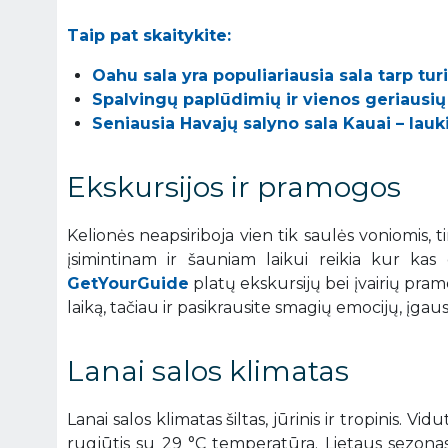
Taip pat skaitykite:
Oahu sala yra populiariausia sala tarp tur
Spalvingų paplūdimių ir vienos geriausių
Seniausia Havajų salyno sala Kauai – lau
Ekskursijos ir pramogos
Kelionės neapsiriboja vien tik saulės voniomis, 
įsimintinam ir šauniam laikui reikia kur k
GetYourGuide
platų ekskursijų bei įvairių pram
laiką, tačiau ir pasikrausite smagių emocijų, įgaus
Lanai salos klimatas
Lanai salos klimatas šiltas, jūrinis ir tropinis. 
rugjūtis su 29 °C temperatūra. Lietaus sezonas 