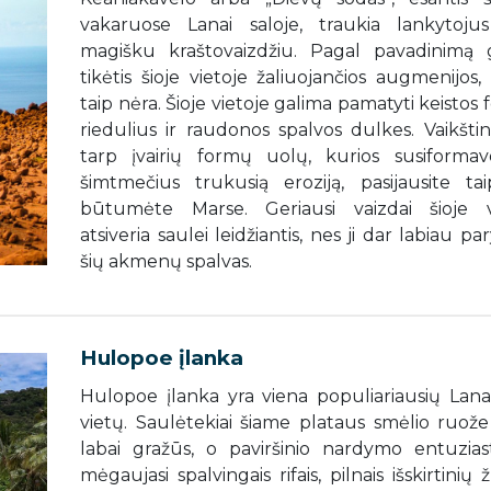
vakaruose Lanai saloje, traukia lankytoju
magišku kraštovaizdžiu. Pagal pavadinimą 
tikėtis šioje vietoje žaliuojančios augmenijos,
taip nėra. Šioje vietoje galima pamatyti keistos
riedulius ir raudonos spalvos dulkes. Vaikšti
tarp įvairių formų uolų, kurios susiforma
šimtmečius trukusią eroziją, pasijausite tai
būtumėte Marse. Geriausi vaizdai šioje v
atsiveria saulei leidžiantis, nes ji dar labiau pa
šių akmenų spalvas.
Hulopoe įlanka
Hulopoe įlanka yra viena populiariausių Lanai
vietų. Saulėtekiai šiame plataus smėlio ruož
labai gražūs, o paviršinio nardymo entuziast
mėgaujasi spalvingais rifais, pilnais išskirtinių 