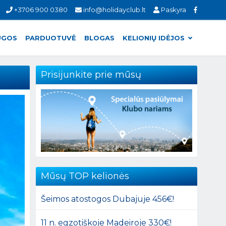
+3706 900 0380
info@holidayclub.lt
Paskyra
UGOS
PARDUOTUVĖ
BLOGAS
KELIONIŲ IDĖJOS
Prisijunkite prie mūsų
Mūsų TOP kelionės
Šeimos atostogos Dubajuje 456€!
11 n. egzotiškoje Madeiroje 330€!