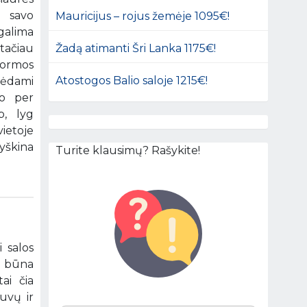
s savo
Mauricijus – rojus žemėje 1095€!
galima
Žadą atimanti Šri Lanka 1175€!
 tačiau
 formos
Atostogos Balio saloje 1215€!
nėdami
vo per
p, lyg
ietoje
ryškina
Turite klausimų? Rašykite!
 salos
e būna
ai čia
žuvų ir