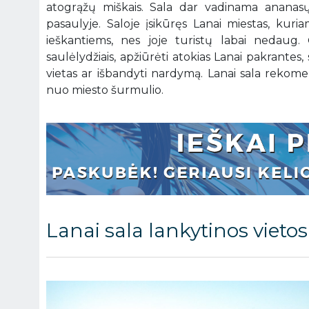
atogrąžų miškais. Sala dar vadinama ananasų 
pasaulyje. Saloje įsikūręs Lanai miestas, kur
ieškantiems, nes joje turistų labai nedaug. Či
saulėlydžiais, apžiūrėti atokias Lanai pakrantes
vietas ar išbandyti nardymą. Lanai sala reko
nuo miesto šurmulio.
Lanai sala lankytinos vietos