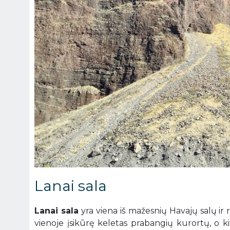
Lanai sala
Lanai sala
yra viena iš mažesnių Havajų salų ir r
vienoje įsikūrę keletas prabangių kurortų, o kit