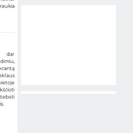
raukia
s dar
dimiu,
krantą
seklaus
vietoje
ščioti
tebėti
s.