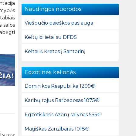
tacija
Naudingos nuorodos
amybės
abiais
Viešbučio paieškos paslauga
s salos
abėgti
Keltų bilietai su DFDS
Keltai iš Kretos į Santorinį
Egzotinės kelionės
Dominikos Respublika 1209€!
Karibų rojus Barbadosas 1075€!
Egzotiškasis Azorų salynas 555€!
Magiškas Zanzibaras 1018€!
iaurės