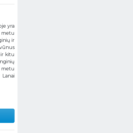
oje yra
o metu
nių ir
yvūnus
ir kitu
nginių
s metu
r Lanai