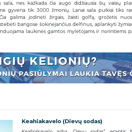
sala, nes kažkada čia augo didžiausia šių vaisių plan
iame gyvena tik 3000 žmonių. Lanai sala puikiai tiks r
a galima jodinėti žirgais, žaisti golfą, grožėtis nuost
, stebėti bangose šokinėjančius delfinus, aplankyti žymia
menduojama laukinės gamtos mylėtojams ir norintiems p
Keahiakavelo (Dievų sodas)
Keahiakavelo arba „Dievų sodas“, esantis š