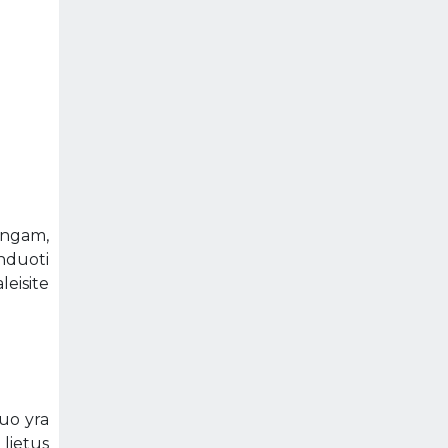
ningam,
nduoti
leisite
nuo yra
 lietus