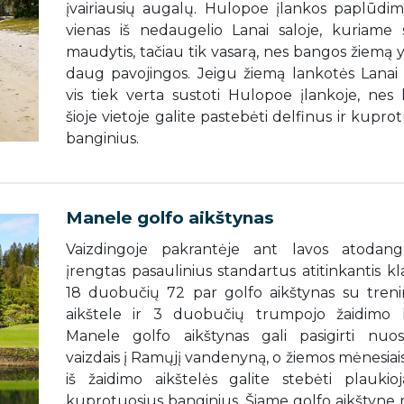
įvairiausių augalų. Hulopoe įlankos paplūdim
vienas iš nedaugelio Lanai saloje, kuriame
maudytis, tačiau tik vasarą, nes bangos žiemą 
daug pavojingos. Jeigu žiemą lankotės Lanai s
vis tiek verta sustoti Hulopoe įlankoje, nes k
šioje vietoje galite pastebėti delfinus ir kupro
banginius.
Manele golfo aikštynas
Vaizdingoje pakrantėje ant lavos atodan
įrengtas pasaulinius standartus atitinkantis kla
18 duobučių 72 par golfo aikštynas su treni
aikštele ir 3 duobučių trumpojo žaidimo 
Manele golfo aikštynas gali pasigirti nuost
vaizdais į Ramųjį vandenyną, o žiemos mėnesiais 
iš žaidimo aikštelės galite stebėti plaukioj
kuprotuosius banginius. Šiame golfo aikštyne 