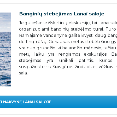
Banginių stebėjimas Lanai saloje
Jeigu ieškote išskirtinių ekskursijų, tai Lanai sal
organizuojami banginių stebėjimo turai. Tur
Ramiajame vandenyne galite išvysti daug bangi
delfinų rūšių. Geriausias metas stebėti šiuo g
yra nuo gruodžio iki balandžio mėnesio, tačiau 
metų laiku yra rengiamos ekskursijos. Ba
stebėjimas yra unikali patirtis, kurio
susipažinsite su šiais jūros žinduoliais, vėžliais i
sala.
I NAKVYNĘ LANAI SALOJE