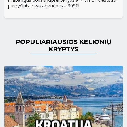
Prabangus poilsis Kipre! Skrydžiai + 7n. 5* viešb. su
pusryčiais ir vakarienėmis – 309€!
POPULIARIAUSIOS KELIONIŲ
KRYPTYS