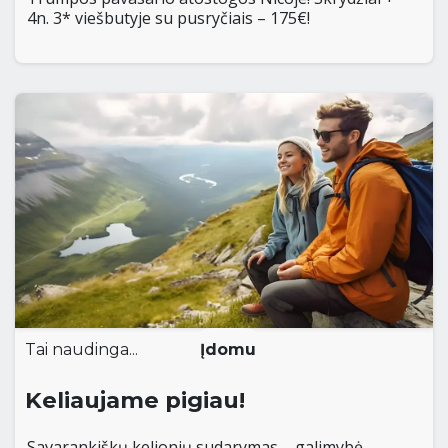
4n. 3* viešbutyje su pusryčiais – 175€!
Tai naudinga...
Įdomu
Keliaujame pigiau!
Savarankiškų kelionių sudarymas – galimybė