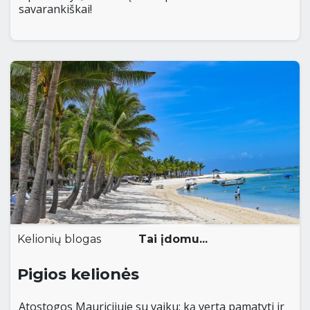
savarankiškai!
Kelionių blogas
Tai įdomu...
Pigios kelionės
Atostogos Mauricijuje su vaiku: ką verta pamatyti ir