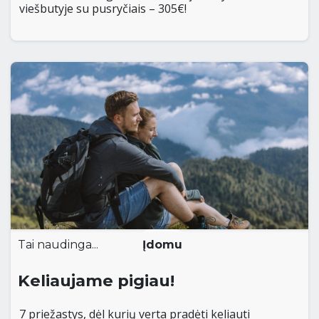
viešbutyje su pusryčiais – 305€!
Tai naudinga...
Įdomu
Keliaujame pigiau!
7 priežastys, dėl kurių verta pradėti keliauti