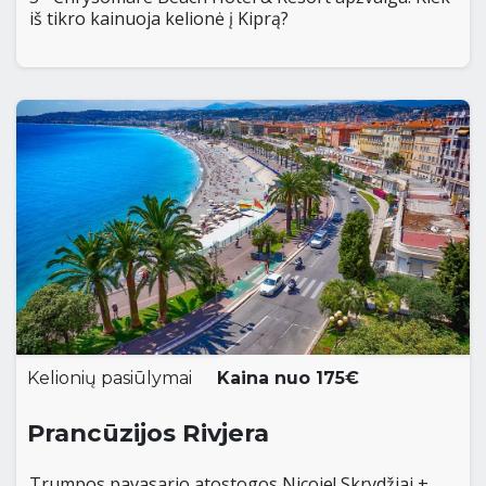
iš tikro kainuoja kelionė į Kiprą?
Kelionių pasiūlymai
Kaina nuo 175€
Prancūzijos Rivjera
Trumpos pavasario atostogos Nicoje! Skrydžiai +