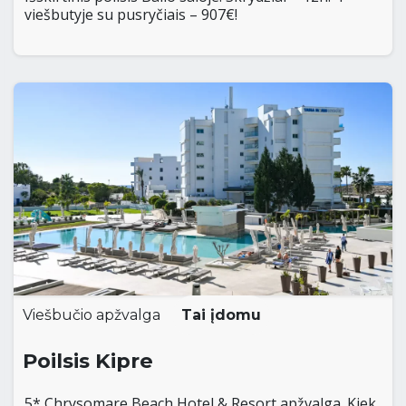
viešbutyje su pusryčiais – 907€!
Viešbučio apžvalga
Tai įdomu
Poilsis Kipre
5* Chrysomare Beach Hotel & Resort apžvalga. Kiek