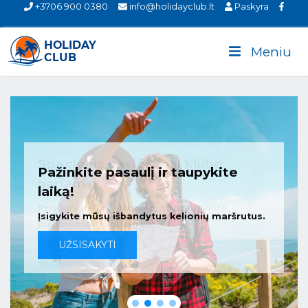
+3706 900 0380
info@holidayclub.lt
Paskyra
Meniu
Pažinkite pasaulį ir taupykite
laiką!
Įsigykite mūsų išbandytus kelionių maršrutus.
UŽSISAKYTI