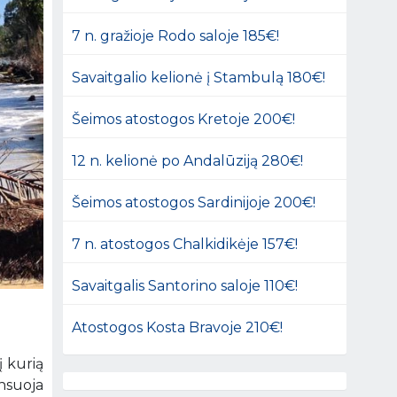
7 n. gražioje Rodo saloje 185€!
Savaitgalio kelionė į Stambulą 180€!
Šeimos atostogos Kretoje 200€!
12 n. kelionė po Andalūziją 280€!
Šeimos atostogos Sardinijoje 200€!
7 n. atostogos Chalkidikėje 157€!
Savaitgalis Santorino saloje 110€!
Atostogos Kosta Bravoje 210€!
į kurią
ensuoja