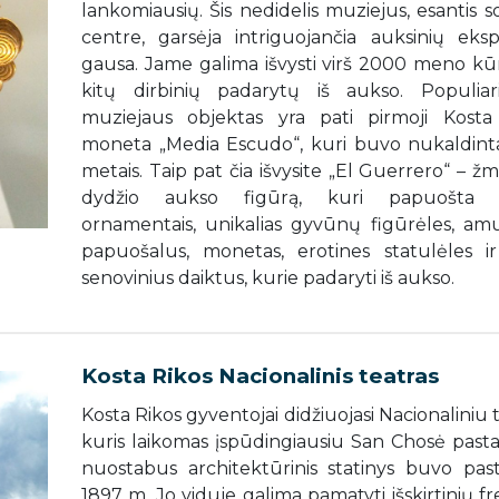
lankomiausių. Šis nedidelis muziejus, esantis s
centre, garsėja intriguojančia auksinių eks
gausa. Jame galima išvysti virš 2000 meno kūri
kitų dirbinių padarytų iš aukso. Populiari
muziejaus objektas yra pati pirmoji Kosta
moneta „Media Escudo“, kuri buvo nukaldint
metais. Taip pat čia išvysite „El Guerrero“ – 
dydžio aukso figūrą, kuri papuošta 
ornamentais, unikalias gyvūnų figūrėles, amu
papuošalus, monetas, erotines statulėles ir
senovinius daiktus, kurie padaryti iš aukso.
Kosta Rikos Nacionalinis teatras
Kosta Rikos gyventojai didžiuojasi Nacionaliniu 
kuris laikomas įspūdingiausiu San Chosė pastat
nuostabus architektūrinis statinys buvo past
1897 m. Jo viduje galima pamatyti išskirtinių fr