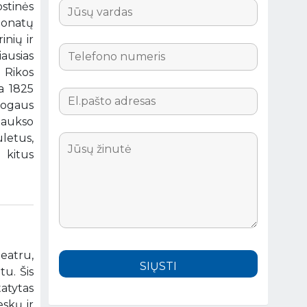
ostinės
ponatų
nių ir
ausias
 Rikos
a 1825
žmogaus
aukso
letus,
 kitus
teatru,
u. Šis
atytas
eskų ir