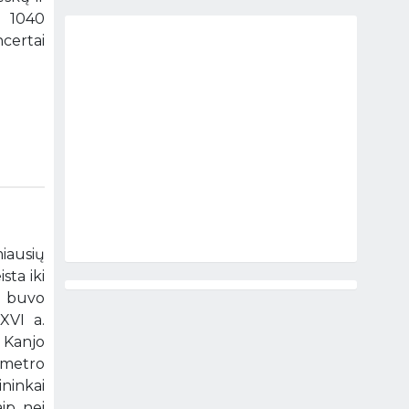
i 1040
ncertai
miausių
sta iki
i buvo
 XVI a.
 Kanjo
 metro
ininkai
aip, nei