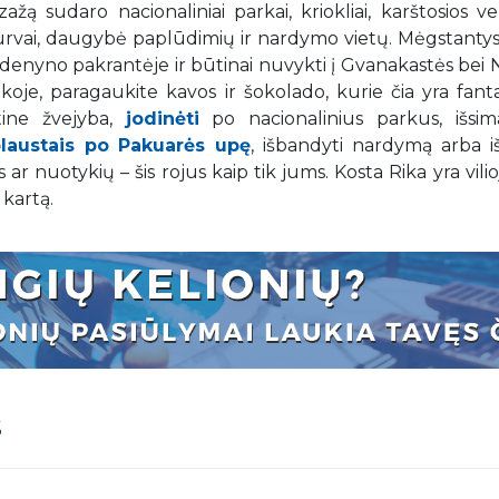
ažą sudaro nacionaliniai parkai, kriokliai, karštosios v
i urvai, daugybė paplūdimių ir nardymo vietų. Mėgstanty
ndenyno pakrantėje ir būtinai nuvykti į Gvanakastės bei 
koje, paragaukite kavos ir šokolado, kurie čia yra fant
rtine žvejyba,
jodinėti
po nacionalinius parkus, išsim
plaustais po Pakuarės upę
, išbandyti nardymą arba i
r nuotykių – šis rojus kaip tik jums. Kosta Rika yra vilioj
 kartą.
s