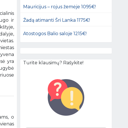
Mauricijus – rojus žemėje 1095€!
ialinis
Žadą atimanti Šri Lanka 1175€!
augo ir
kštyje,
Atostogos Balio saloje 1215€!
alyje,
vietas.
iestas
gyvena
osė yra
Turite klausimų? Rašykite!
augybė
riuose
ams, o
ienas