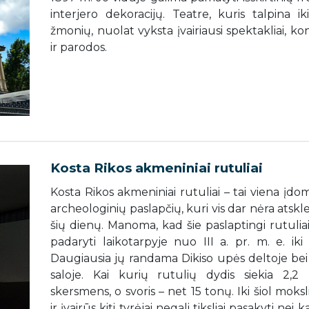
interjero dekoracijų. Teatre, kuris talpina ik
žmonių, nuolat vyksta įvairiausi spektakliai, ko
ir parodos.
Kosta Rikos akmeniniai rutuliai
Kosta Rikos akmeniniai rutuliai – tai viena įdo
archeologinių paslapčių, kuri vis dar nėra atsklei
šių dienų. Manoma, kad šie paslaptingi rutulia
padaryti laikotarpyje nuo III a. pr. m. e. iki
Daugiausia jų randama Dikiso upės deltoje bei
saloje. Kai kurių rutulių dydis siekia 2,2
skersmens, o svoris – net 15 tonų. Iki šiol moksl
ir įvairūs kiti tyrėjai negali tiksliai pasakyti nei k