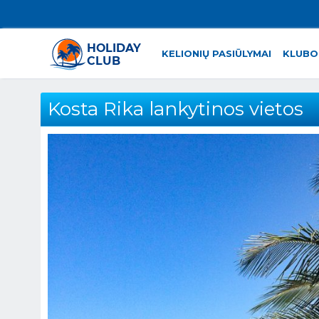
KELIONIŲ PASIŪLYMAI
KLUBO
Kosta Rika lankytinos vietos