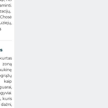
minti.
acijų,
 Chosė
ziejų,
.
as
kurtas
ę zoną
aukinę
ogrąžų
 kaip
guarai,
gyviai.
, kuris
 dažni,