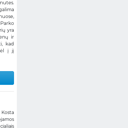
nutes.
galima
uose,
 Parko
rių yra
enų ir
i, kad
l į jį
ų Kosta
ojamos
aliais