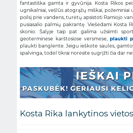
fantastiška gamta ir gyvūnija. Kosta Rikos peiz
ugnikalniai, vešlūs atogrąžų miškai, požeminia
poilsį prie vandens, turėtų apsistoti Ramiojo va
pusiasalio palmių pakrantę. Viešėdami Kosta Ri
skonio. Šalyje taip pat galima užsiimti spo
geoterminėse karštosiose versmėse,
plaukti 
plaukti banglente. Jeigu ieškote saulės, gamtos a
spalvinga, todėl tikrai norėsite sugrįžti čia dar ne
Kosta Rika lankytinos vieto