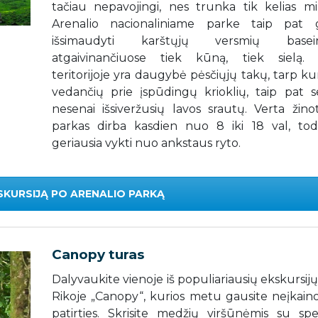
tačiau nepavojingi, nes trunka tik kelias mi
Arenalio nacionaliniame parke taip pat 
išsimaudyti karštųjų versmių basein
atgaivinančiuose tiek kūną, tiek sielą.
teritorijoje yra daugybė pėsčiųjų takų, tarp ku
vedančių prie įspūdingų krioklių, taip pat s
nesenai išsiveržusių lavos srautų. Verta žinot
parkas dirba kasdien nuo 8 iki 18 val, todė
geriausia vykti nuo ankstaus ryto.
SKURSIJĄ PO ARENALIO PARKĄ
Canopy turas
Dalyvaukite vienoje iš populiariausių ekskursij
Rikoje „Canopy“, kurios metu gausite neįkain
patirties. Skrisite medžių viršūnėmis su speci