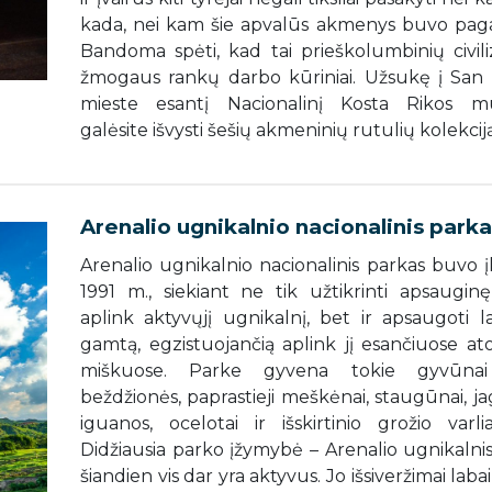
kada, nei kam šie apvalūs akmenys buvo paga
Bandoma spėti, kad tai prieškolumbinių civiliz
žmogaus rankų darbo kūriniai. Užsukę į San
mieste esantį Nacionalinį Kosta Rikos mu
galėsite išvysti šešių akmeninių rutulių kolekciją
Arenalio ugnikalnio nacionalinis park
Arenalio ugnikalnio nacionalinis parkas buvo į
1991 m., siekiant ne tik užtikrinti apsaugin
aplink aktyvųjį ugnikalnį, bet ir apsaugoti l
gamtą, egzistuojančią aplink jį esančiuose at
miškuose. Parke gyvena tokie gyvūnai
beždžionės, paprastieji meškėnai, staugūnai, ja
iguanos, ocelotai ir išskirtinio grožio varlia
Didžiausia parko įžymybė – Arenalio ugnikalnis
šiandien vis dar yra aktyvus. Jo išsiveržimai labai