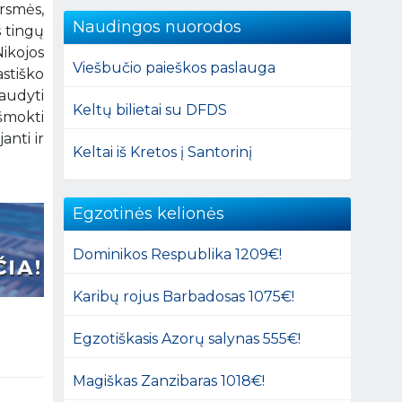
ersmės,
Naudingos nuorodos
s tingų
Nikojos
Viešbučio paieškos paslauga
astiško
audyti
Keltų bilietai su DFDS
šmokti
anti ir
Keltai iš Kretos į Santorinį
Egzotinės kelionės
Dominikos Respublika 1209€!
Karibų rojus Barbadosas 1075€!
Egzotiškasis Azorų salynas 555€!
Magiškas Zanzibaras 1018€!