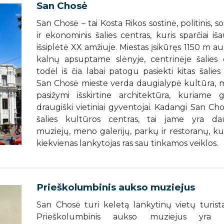
San Chosė
San Chosė – tai Kosta Rikos sostinė, politinis, soc
ir ekonominis šalies centras, kuris sparčiai iš
išsiplėtė XX amžiuje. Miestas įsikūręs 1150 m au
kalnų apsuptame slėnyje, centrinėje šalies d
todėl iš čia labai patogu pasiekti kitas šalies 
San Chosė mieste verda daugialypė kultūra, m
pasižymi išskirtine architektūra, kuriame 
draugiški vietiniai gyventojai. Kadangi San Ch
šalies kultūros centras, tai jame yra d
muziejų, meno galerijų, parkų ir restoranų, ku
kiekvienas lankytojas ras sau tinkamos veiklos.
Prieškolumbinis aukso muziejus
San Chosė turi keletą lankytinų vietų turist
Prieškolumbinis aukso muziejus yra v