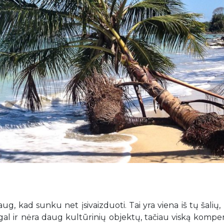
aug, kad sunku net įsivaizduoti. Tai yra viena iš tų šalių, 
 gal ir nėra daug kultūrinių objektų, tačiau viską komp