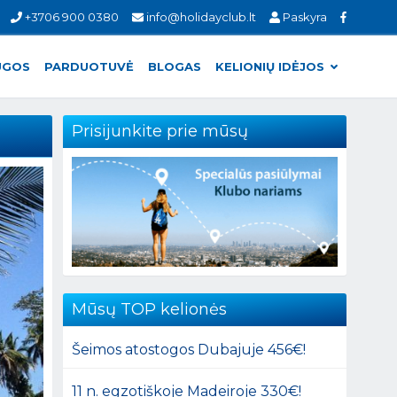
+3706 900 0380
info@holidayclub.lt
Paskyra
UGOS
PARDUOTUVĖ
BLOGAS
KELIONIŲ IDĖJOS
Prisijunkite prie mūsų
Mūsų TOP kelionės
Šeimos atostogos Dubajuje 456€!
11 n. egzotiškoje Madeiroje 330€!