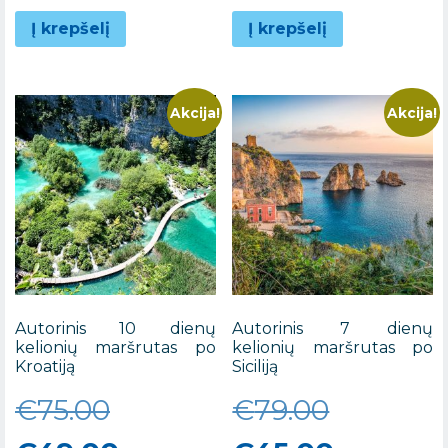
price
was:
was:
price
Į krepšelį
Į krepšelį
is:
€159.00.
€69.00.
is:
€89.00.
€39.00.
Akcija!
Akcija!
Autorinis 10 dienų
Autorinis 7 dienų
kelionių maršrutas po
kelionių maršrutas po
Kroatiją
Siciliją
Original
Original
€
75.00
€
79.00