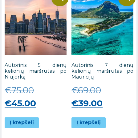
Autorinis 5 dienų
Autorinis 7 dienų
kelionių maršrutas po
kelionių maršrutas po
Niujorką
Mauricijų
Original
Original
€
75.00
€
69.00
price
Current
price
Current
€
45.00
€
39.00
was:
price
was:
price
Į krepšelį
Į krepšelį
€75.00.
is:
€69.00.
is: