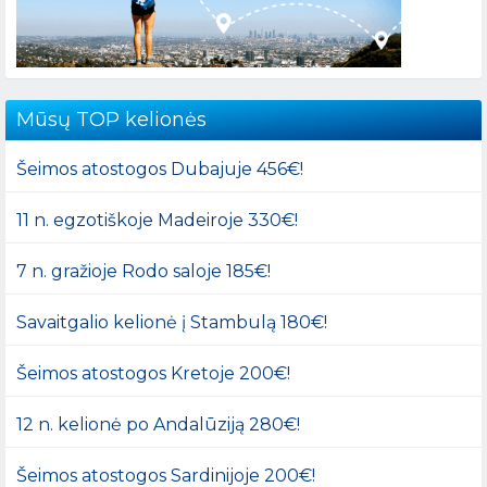
Mūsų TOP kelionės
Šeimos atostogos Dubajuje 456€!
11 n. egzotiškoje Madeiroje 330€!
7 n. gražioje Rodo saloje 185€!
Savaitgalio kelionė į Stambulą 180€!
Šeimos atostogos Kretoje 200€!
12 n. kelionė po Andalūziją 280€!
Šeimos atostogos Sardinijoje 200€!