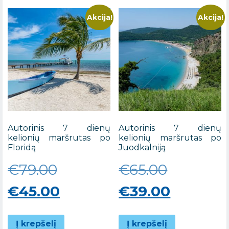
€45.00.
€39.00.
Akcija!
Akcija!
Autorinis 7 dienų
Autorinis 7 dienų
kelionių maršrutas po
kelionių maršrutas po
Floridą
Juodkalniją
Original
Original
€
79.00
€
65.00
price
Current
price
Current
€
45.00
€
39.00
was:
price
was:
price
Į krepšelį
Į krepšelį