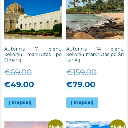
Autorinis 7 dienų
Autorinis 14 dienų
kelionių maršrutas po
kelionių maršrutas po Šri
Omaną
Lanką
Original
Origina
€
69.00
€
159.00
price
Current
Current
price
€
49.00
€
79.00
was:
price
price
was:
Į krepšelį
Į krepšelį
€69.00.
is:
is:
€159.00
€49.00.
€79.00.
Akcija!
Akcija!