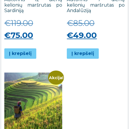
kelionių maršrutas po
kelionių maršrutas po
Sardiniją
Andalūziją
Original
Original
€
119.00
€
85.00
price
Current
price
Current
€
75.00
€
49.00
was:
price
was:
price
Į krepšelį
Į krepšelį
€119.00.
is:
€85.00.
is:
€75.00.
€49.00.
Akcija!