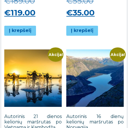
Original
Original
€
189.00
€
55.00
price
Current
price
Current
€
119.00
€
35.00
was:
price
was:
price
Į krepšelį
Į krepšelį
€189.00.
is:
€55.00.
is:
€119.00.
€35.00.
Akcija!
Akcija!
Autorinis 21 dienos
Autorinis 16 dienų
kelionių maršrutas po
kelionių maršrutas po
Vietnamą ir Kambodžą
Norvegiją