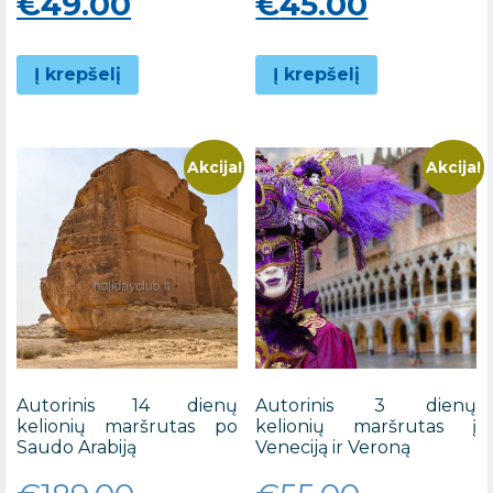
price
Current
price
Current
€
49.00
€
45.00
was:
price
was:
price
Į krepšelį
Į krepšelį
€75.00.
is:
€79.00.
is:
€49.00.
€45.00.
Akcija!
Akcija!
Autorinis 14 dienų
Autorinis 3 dienų
kelionių maršrutas po
kelionių maršrutas į
Saudo Arabiją
Veneciją ir Veroną