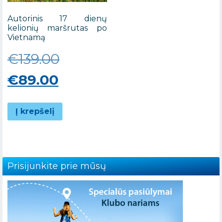
Autorinis 17 dienų
kelionių maršrutas po
Vietnamą
Original
€
139.00
Current
price
€
89.00
price
was:
Į krepšelį
is:
€139.00.
€89.00.
Prisijunkite prie mūsų