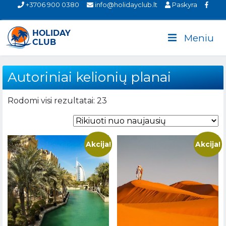
+3706 900 0380
info@holidayclub.lt
Paskyra
Meniu
Autoriniai kelionių planai
Rūšiuojama
Rodomi visi rezultatai: 23
pagal
naujausią
Akcija!
Akcija!