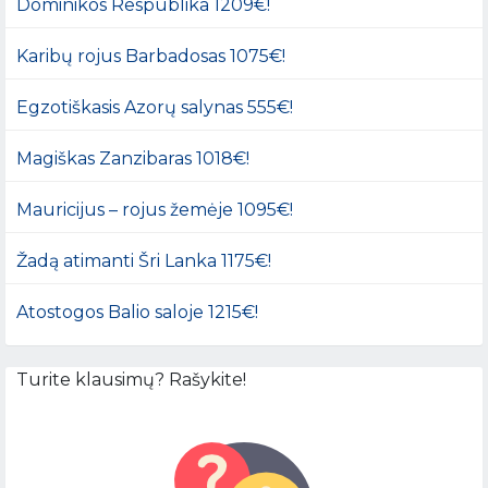
Dominikos Respublika 1209€!
Karibų rojus Barbadosas 1075€!
Egzotiškasis Azorų salynas 555€!
Magiškas Zanzibaras 1018€!
Mauricijus – rojus žemėje 1095€!
Žadą atimanti Šri Lanka 1175€!
Atostogos Balio saloje 1215€!
Turite klausimų? Rašykite!