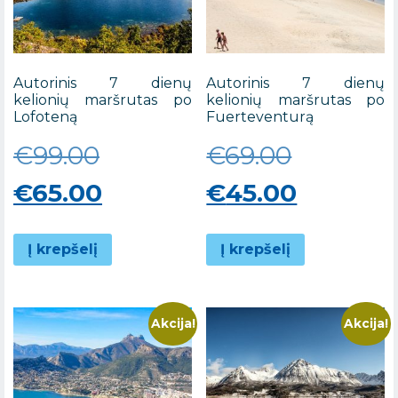
Autorinis 7 dienų
Autorinis 7 dienų
kelionių maršrutas po
kelionių maršrutas po
Lofoteną
Fuerteventurą
Original
Original
€
99.00
€
69.00
price
Current
price
Current
€
65.00
€
45.00
was:
price
was:
price
Į krepšelį
Į krepšelį
€99.00.
is:
€69.00.
is:
€65.00.
€45.00.
Akcija!
Akcija!