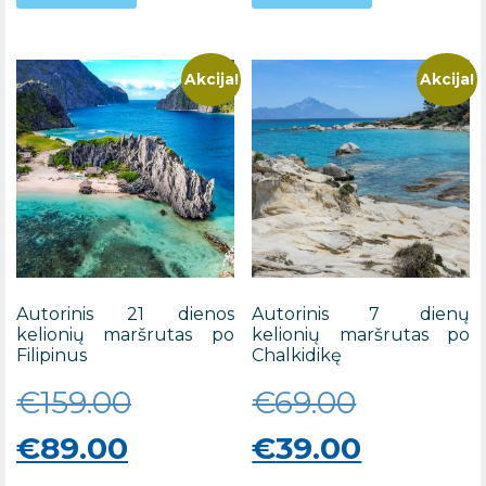
€79.00.
is:
€65.00.
is:
€45.00.
€39.00.
Akcija!
Akcija!
Autorinis 21 dienos
Autorinis 7 dienų
kelionių maršrutas po
kelionių maršrutas po
Filipinus
Chalkidikę
Original
Original
€
159.00
€
69.00
Current
price
price
Current
€
89.00
€
39.00