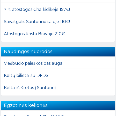
7 n. atostogos Chalkidikėje 157€!
Savaitgalis Santorino saloje 110€!
Atostogos Kosta Bravoje 210€!
Naudingos nuorodos
Viešbučio paieškos paslauga
Keltų bilietai su DFDS
Keltai iš Kretos į Santorinį
Egzotinės kelionės