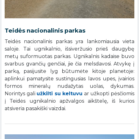
Teidės nacionalinis parkas
Teidės nacionalinis parkas yra lankomiausia vieta
saloje. Tai ugnikalnio, išsiveržusio prieš daugybę
metų suformuotas parkas. Ugnikalnis kadaise buvo
svarbus gvančių genčiai, jie čia melsdavosi. Atvykę į
parką, pasijusite lyg būtumėte kitoje planetoje:
aplinkui pamatysite sustingusias lavos upes, įvairios
formos mineralų nudažytas uolas, dykumas.
Norintys gali
užkilti su keltuvu
ar užkopti pėsčiomis
į Teidės ugnikalnio apžvalgos aikštelę, iš kurios
atsiveria pasakiški vaizdai.