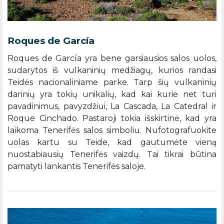
Roques de García
Roques de García yra bene garsiausios salos uolos,
sudarytos iš vulkaninių medžiagų, kurios randasi
Teidės nacionaliniame parke. Tarp šių vulkaninių
darinių yra tokių unikalių, kad kai kurie net turi
pavadinimus, pavyzdžiui, La Cascada, La Catedral ir
Roque Cinchado. Pastaroji tokia išskirtinė, kad yra
laikoma Tenerifės salos simboliu. Nufotografuokite
uolas kartu su Teide, kad gautumėte vieną
nuostabiausių Tenerifės vaizdų. Tai tikrai būtina
pamatyti lankantis Tenerifės saloje.