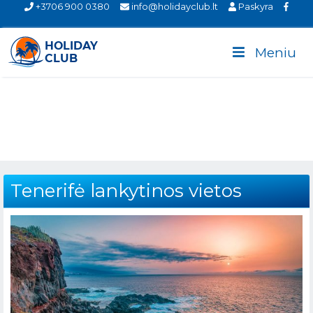
+3706 900 0380
info@holidayclub.lt
Paskyra
Meniu
Tenerifė lankytinos vietos