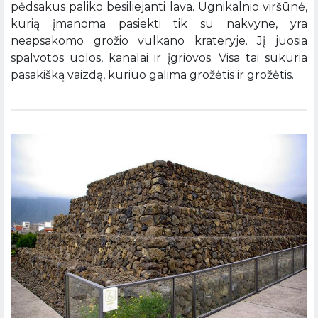
pėdsakus paliko besiliejanti lava. Ugnikalnio viršūnė,
kurią įmanoma pasiekti tik su nakvyne, yra
neapsakomo grožio vulkano krateryje. Jį juosia
spalvotos uolos, kanalai ir įgriovos. Visa tai sukuria
pasakišką vaizdą, kuriuo galima grožėtis ir grožėtis.