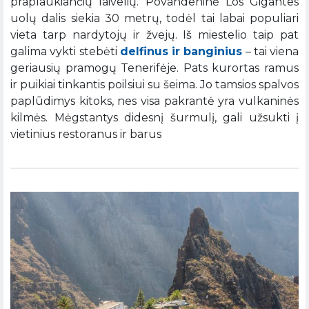
praplaukiančių laivelių. Povandeninė Los Gigantes
uolų dalis siekia 30 metrų, todėl tai labai populiari
vieta tarp nardytojų ir žvejų. Iš miestelio taip pat
galima vykti stebėti
delfinus ir banginius
– tai viena
geriausių pramogų Tenerifėje. Pats kurortas ramus
ir puikiai tinkantis poilsiui su šeima. Jo tamsios spalvos
paplūdimys kitoks, nes visa pakrantė yra vulkaninės
kilmės. Mėgstantys didesnį šurmulį, gali užsukti į
vietinius restoranus ir barus