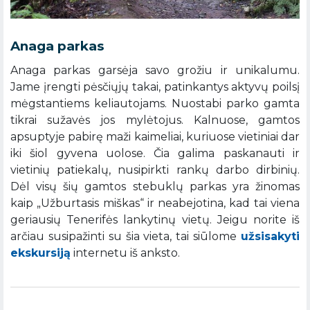
Anaga parkas
Anaga parkas garsėja savo grožiu ir unikalumu.
Jame įrengti pėsčiųjų takai, patinkantys aktyvų poilsį
mėgstantiems keliautojams. Nuostabi parko gamta
tikrai sužavės jos mylėtojus. Kalnuose, gamtos
apsuptyje pabirę maži kaimeliai, kuriuose vietiniai dar
iki šiol gyvena uolose. Čia galima paskanauti ir
vietinių patiekalų, nusipirkti rankų darbo dirbinių.
Dėl visų šių gamtos stebuklų parkas yra žinomas
kaip „Užburtasis miškas“ ir neabejotina, kad tai viena
geriausių Tenerifės lankytinų vietų. Jeigu norite iš
arčiau susipažinti su šia vieta, tai siūlome
užsisakyti
ekskursiją
internetu iš anksto.