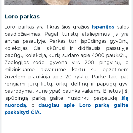
Loro parkas
Loro parkas yra tikras šios gražios
Ispanijos
salos
pasididžiavimas. Pagal turistų atsiliepimus jis yra
antras pasaulyje. Parkas turi įspūdingas gyvūnų
kolekcijas. Čia įsikūrusi ir didžiausia pasaulyje
papūgų kolekcija, kurią sudaro apie 4000 paukščių.
Zoologijos sode gyvena virš 200 pingvinų, o
milžiniškame akvariume kartu su egzotinėm
žuvelėm plaukioja apie 20 ryklių. Parke taip pat
rengiami jūrų liūtų, orkų, delfinų ir papūgų gyvi
pasirodymai, kurie ypač patinka vaikams. Bilietus į šį
įspūdingą parką galite nusipirkti paspaudę
šią
nuorodą.
o
daugiau apie Loro parką galite
paskaityti ČIA.