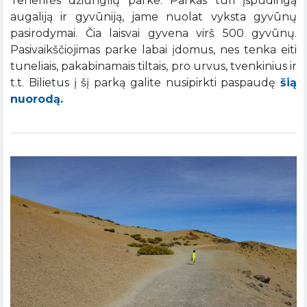
Tenerifės džiunglių parke. Parkas turi įspūdingą
augaliją ir gyvūniją, jame nuolat vyksta gyvūnų
pasirodymai. Čia laisvai gyvena virš 500 gyvūnų.
Pasivaikščiojimas parke labai įdomus, nes tenka eiti
tuneliais, pakabinamais tiltais, pro urvus, tvenkinius ir
t.t. Bilietus į šį parką galite nusipirkti paspaudę
šią
nuorodą.