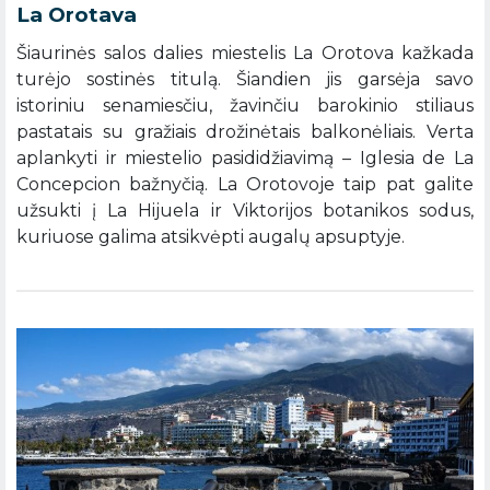
La Orotava
Šiaurinės salos dalies miestelis La Orotova kažkada
turėjo sostinės titulą. Šiandien jis garsėja savo
istoriniu senamiesčiu, žavinčiu barokinio stiliaus
pastatais su gražiais drožinėtais balkonėliais. Verta
aplankyti ir miestelio pasididžiavimą – Iglesia de La
Concepcion bažnyčią. La Orotovoje taip pat galite
užsukti į La Hijuela ir Viktorijos botanikos sodus,
kuriuose galima atsikvėpti augalų apsuptyje.