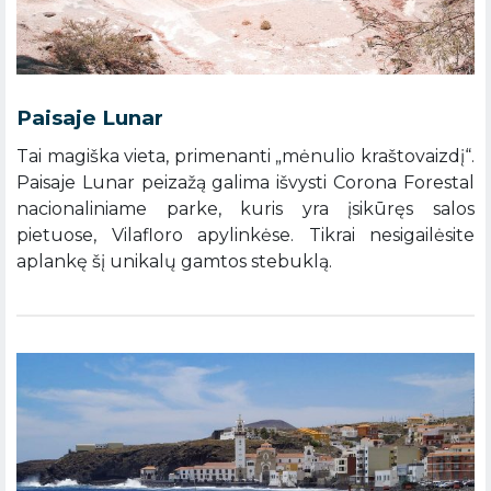
Paisaje Lunar
Tai magiška vieta, primenanti „mėnulio kraštovaizdį“.
Paisaje Lunar peizažą galima išvysti Corona Forestal
nacionaliniame parke, kuris yra įsikūręs salos
pietuose, Vilafloro apylinkėse. Tikrai nesigailėsite
aplankę šį unikalų gamtos stebuklą.