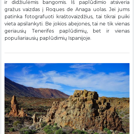
ir didžiulėmis bangomis. Iš paplūdimio atsiveria
gražus vaizdas į Roques de Anaga uolas. Jei jums
patinka fotografuoti kraštovaizdžius, tai tikrai puiki
vieta apsilankyti. Be jokios abejonės, tai ne tik vienas
geriausių Tenerifės paplūdimių, bet ir vienas
populiariausių paplūdimių Ispanijoje.