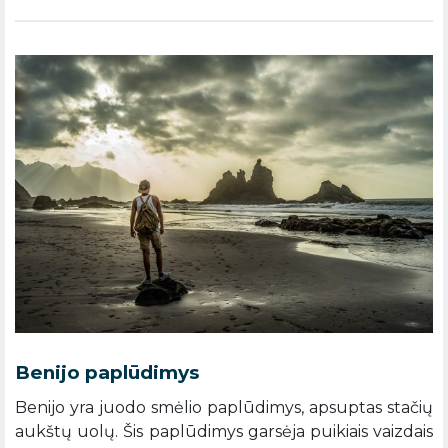
Benijo paplūdimys
Benijo yra juodo smėlio paplūdimys, apsuptas stačių
aukštų uolų. Šis paplūdimys garsėja puikiais vaizdais