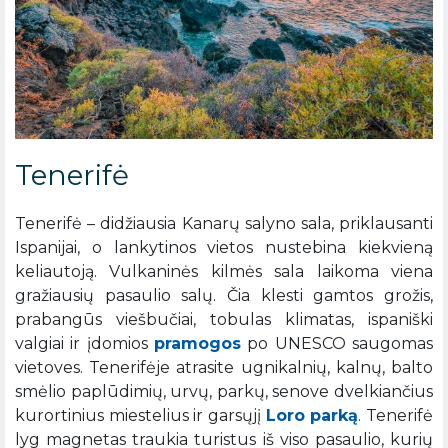
Tenerifė
Tenerifė – didžiausia Kanarų salyno sala, priklausanti
Ispanijai, o lankytinos vietos nustebina kiekvieną
keliautoją. Vulkaninės kilmės sala laikoma viena
gražiausių pasaulio salų. Čia klesti gamtos grožis,
prabangūs viešbučiai, tobulas klimatas, ispaniški
valgiai ir įdomios
pramogos
po UNESCO saugomas
vietoves. Tenerifėje atrasite ugnikalnių, kalnų, balto
smėlio paplūdimių, urvų, parkų, senove dvelkiančius
kurortinius miestelius ir garsųjį
Loro parką
. Tenerifė
lyg magnetas traukia turistus iš viso pasaulio, kurių