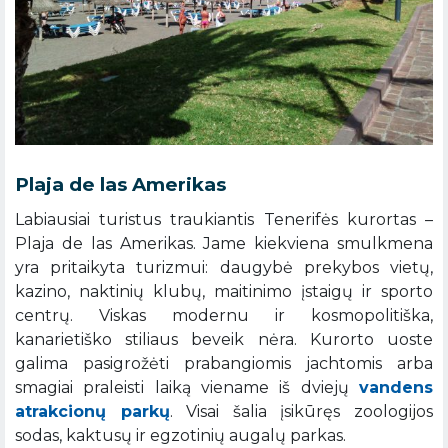
Plaja de las Amerikas
Labiausiai turistus traukiantis Tenerifės kurortas –
Plaja de las Amerikas. Jame kiekviena smulkmena
yra pritaikyta turizmui: daugybė prekybos vietų,
kazino, naktinių klubų, maitinimo įstaigų ir sporto
centrų. Viskas modernu ir kosmopolitiška,
kanarietiško stiliaus beveik nėra. Kurorto uoste
galima pasigrožėti prabangiomis jachtomis arba
smagiai praleisti laiką viename iš dviejų
vandens
atrakcionų parkų
. Visai šalia įsikūręs zoologijos
sodas, kaktusų ir egzotinių augalų parkas.