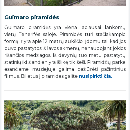
Guimaro piramidės
Guimaro piramidės yra viena labiausiai lankomų
vietų Tenerifės saloje. Piramidės turi stačiakampio
formą ir yra apie 12 metrų aukščio. Įdomu tai, kad jos
buvo pastatytos iš lavos akmenų, nenaudojant jokios
rišančios medžiagos. Iš devynių tuo metu pastatytų
statinių iki šiandien yra išlikę tik šeši. Piramidžių parke
esančiame muziejuje galima pažiūrėti pažintinius
filmus. Bilietus į piramides galite
nusipirkti čia.