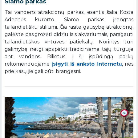
Siamo parkas
Tai vandens atrakcionų parkas, esantis šalia Kosta
Adechės kurorto. Siamo parkas įrengtas
tailandietišku stiliumi. Čia rasite gausybę atrakcionų,
galėsite pasigrožėti didžiuliais akvariumais, paragauti
tailandietiškos virtuvės patiekalų. Norintys turi
galimybę netgi apsipirkti tradiciniame tajų turguje
ant vandens. Bilietus į šį įspūdingą parką
rekomenduojame
įsigyti iš anksto internetu
, nes
prie kasų jie gali būti brangesni.