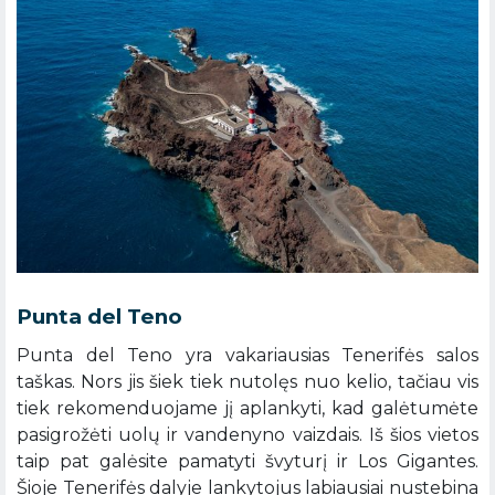
Punta del Teno
Punta del Teno yra vakariausias Tenerifės salos
taškas. Nors jis šiek tiek nutolęs nuo kelio, tačiau vis
tiek rekomenduojame jį aplankyti, kad galėtumėte
pasigrožėti uolų ir vandenyno vaizdais. Iš šios vietos
taip pat galėsite pamatyti švyturį ir Los Gigantes.
Šioje Tenerifės dalyje lankytojus labiausiai nustebina