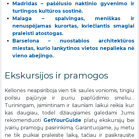
Madridas – pašėlusio naktinio gyvenimo ir
turtingos kultūros sostinė.
Malaga – spalvingas, meniškas ir
nenuspėjamas kurortas, kviečiantis smagiai
praleisti atostogas.
Barselona – nuostabios architektūros
miestas, kurio lankytinos vietos nepalieka nė
vieno abejingo.
Ekskursijos ir pramogos
Kelionės neapsiriboja vien tik saulės voniomis, tingiu
poilsiu pajūryje ir puriu paplūdimio smėliu…
Turiningam, įsimintinam ir šauniam laikui reikia kur
kas daugiau, todėl džiaugiamės galėdami Jums
rekomenduoti
GetYourGuide
platų ekskursijų bei
įvairių pramogų pasirinkimą. Garantuojame, jų metu
ne tik puikiai praleisite laiką, tačiau ir pasikrausite