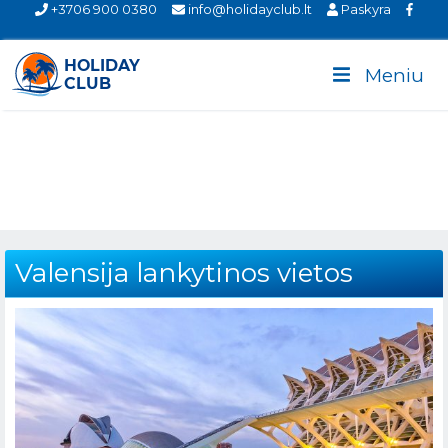
+3706 900 0380
info@holidayclub.lt
Paskyra
Meniu
Valensija lankytinos vietos