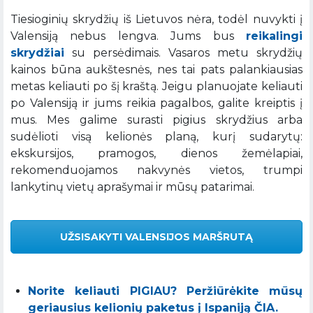
Tiesioginių skrydžių iš Lietuvos nėra, todėl nuvykti į
Valensiją nebus lengva. Jums bus
reikalingi
skrydžiai
su persėdimais. Vasaros metu skrydžių
kainos būna aukštesnės, nes tai pats palankiausias
metas keliauti po šį kraštą. Jeigu planuojate keliauti
po Valensiją ir jums reikia pagalbos, galite kreiptis į
mus. Mes galime surasti pigius skrydžius arba
sudėlioti visą kelionės planą, kurį sudarytų:
ekskursijos, pramogos, dienos žemėlapiai,
rekomenduojamos nakvynės vietos, trumpi
lankytinų vietų aprašymai ir mūsų patarimai.
UŽSISAKYTI VALENSIJOS MARŠRUTĄ
Norite keliauti PIGIAU? Peržiūrėkite mūsų
geriausius kelionių paketus į Ispaniją ČIA.