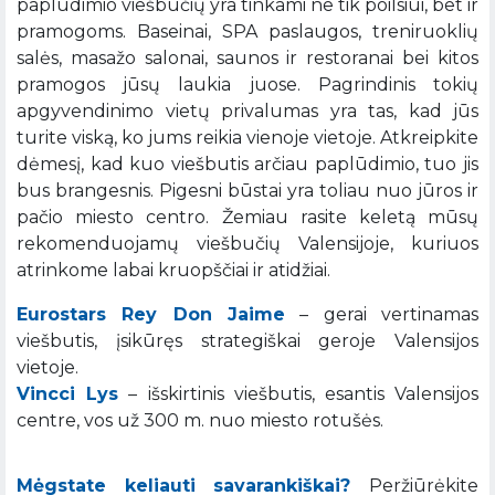
paplūdimio viešbučių yra tinkami ne tik poilsiui, bet ir
pramogoms. Baseinai, SPA paslaugos, treniruoklių
salės, masažo salonai, saunos ir restoranai bei kitos
pramogos jūsų laukia juose. Pagrindinis tokių
apgyvendinimo vietų privalumas yra tas, kad jūs
turite viską, ko jums reikia vienoje vietoje. Atkreipkite
dėmesį, kad kuo viešbutis arčiau paplūdimio, tuo jis
bus brangesnis. Pigesni būstai yra toliau nuo jūros ir
pačio miesto centro. Žemiau rasite keletą mūsų
rekomenduojamų viešbučių Valensijoje, kuriuos
atrinkome labai kruopščiai ir atidžiai.
Eurostars Rey Don Jaime
– gerai vertinamas
viešbutis, įsikūręs strategiškai geroje Valensijos
vietoje.
Vincci Lys
– išskirtinis viešbutis, esantis Valensijos
centre, vos už 300 m. nuo miesto rotušės.
Mėgstate keliauti savarankiškai?
Peržiūrėkite