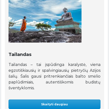
Tailandas
Tailandas – tai įspūdinga karalystė, viena
egzotiškiausių ir spalvingiausių pietryčių Azijos
šalių. Šalis gausi pritrenkiančiais balto smėlio
paplūdimiais, autentiškomis budistų
šventyklomis.
Skaityti daugiau