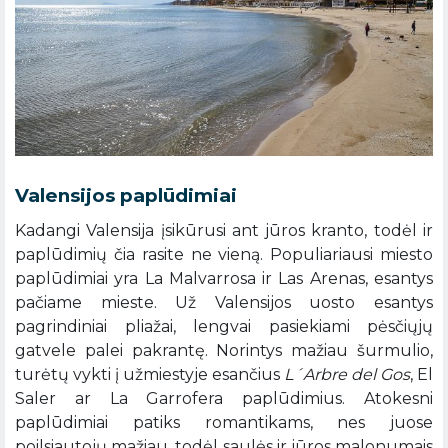
Valensijos paplūdimiai
Kadangi Valensija įsikūrusi ant jūros kranto, todėl ir
paplūdimių čia rasite ne vieną. Populiariausi miesto
paplūdimiai yra La Malvarrosa ir Las Arenas, esantys
pačiame mieste. Už Valensijos uosto esantys
pagrindiniai pliažai, lengvai pasiekiami pėsčiųjų
gatvele palei pakrantę. Norintys mažiau šurmulio,
turėtų vykti į užmiestyje esančius
L´Arbre del Gos
, El
Saler ar La Garrofera paplūdimius. Atokesni
paplūdimiai patiks romantikams, nes juose
poilsiautojų mažiau, todėl saulės ir jūros malonumais