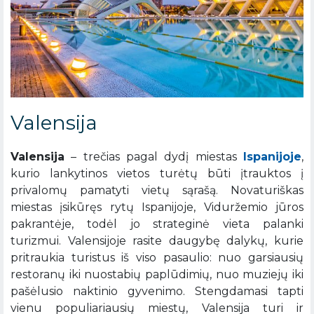
Valensija
Valensija
– trečias pagal dydį miestas
Ispanijoje
,
kurio lankytinos vietos turėtų būti įtrauktos į
privalomų pamatyti vietų sąrašą. Novaturiškas
miestas įsikūręs rytų Ispanijoje, Viduržemio jūros
pakrantėje, todėl jo strateginė vieta palanki
turizmui. Valensijoje rasite daugybę dalykų, kurie
pritraukia turistus iš viso pasaulio: nuo garsiausių
restoranų iki nuostabių paplūdimių, nuo muziejų iki
pašėlusio naktinio gyvenimo. Stengdamasi tapti
vienu populiariausių miestų, Valensija turi ir