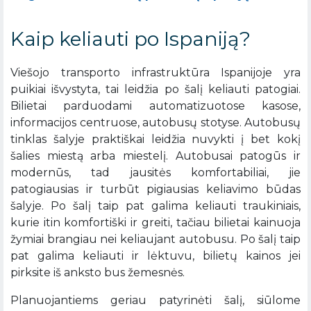
Kaip keliauti po Ispaniją?
Viešojo transporto infrastruktūra Ispanijoje yra
puikiai išvystyta, tai leidžia po šalį keliauti patogiai.
Bilietai parduodami automatizuotose kasose,
informacijos centruose, autobusų stotyse. Autobusų
tinklas šalyje praktiškai leidžia nuvykti į bet kokį
šalies miestą arba miestelį. Autobusai patogūs ir
modernūs, tad jausitės komfortabiliai, jie
patogiausias ir turbūt pigiausias keliavimo būdas
šalyje. Po šalį taip pat galima keliauti traukiniais,
kurie itin komfortiški ir greiti, tačiau bilietai kainuoja
žymiai brangiau nei keliaujant autobusu. Po šalį taip
pat galima keliauti ir lėktuvu, bilietų kainos jei
pirksite iš anksto bus žemesnės.
Planuojantiems geriau patyrinėti šalį, siūlome