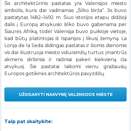
Šis architektūrinis pastatas yra Valensijos miesto
simbolis, kuris dar vadinamas ,,Šilko birža“. Jis buvo
pastatytas 1482–1492 m. Šiuo istorijos etapu didžioji
dalis į Europą atvykusio šilko buvo gabenama per
Šiaurės Afriką, todėl Valensija buvo puikioje vietoje,
kad būtų platintojas iš Ispanijos į likusį žemyną. La
Lonja de la Seda didingas pastatas ir šiomis dienomis
vis dar iliustruoja miesto viduramžių turtus: įmantrūs
akmens dirbiniai ir raižiniai pakeri kiekvieną čia
atvykusį. Šie pastatai laikomi vienu gražiausių
Europos gotikinės architektūros pavyzdžių.
UŽSISAKYTI NAKVYNĘ VALENSIJOS MIESTE
Taip pat skaitykite: