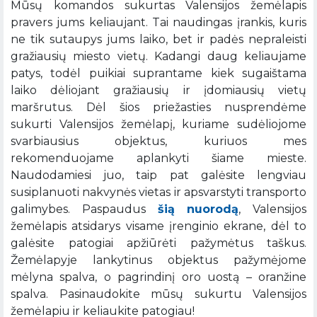
Mūsų komandos sukurtas Valensijos žemėlapis
pravers jums keliaujant. Tai naudingas įrankis, kuris
ne tik sutaupys jums laiko, bet ir padės nepraleisti
gražiausių miesto vietų. Kadangi daug keliaujame
patys, todėl puikiai suprantame kiek sugaištama
laiko dėliojant gražiausių ir įdomiausių vietų
maršrutus. Dėl šios priežasties nusprendėme
sukurti Valensijos žemėlapį, kuriame sudėliojome
svarbiausius objektus, kuriuos mes
rekomenduojame aplankyti šiame mieste.
Naudodamiesi juo, taip pat galėsite lengviau
susiplanuoti nakvynės vietas ir apsvarstyti transporto
galimybes. Paspaudus
šią nuorodą
, Valensijos
žemėlapis atsidarys visame įrenginio ekrane, dėl to
galėsite patogiai apžiūrėti pažymėtus taškus.
Žemėlapyje lankytinus objektus pažymėjome
mėlyna spalva, o pagrindinį oro uostą – oranžine
spalva. Pasinaudokite mūsų sukurtu Valensijos
žemėlapiu ir keliaukite patogiau!