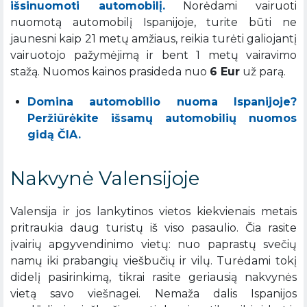
išsinuomoti automobilį.
Norėdami vairuoti
nuomotą automobilį Ispanijoje, turite būti ne
jaunesni kaip 21 metų amžiaus, reikia turėti galiojantį
vairuotojo pažymėjimą ir bent 1 metų vairavimo
stažą. Nuomos kainos prasideda nuo
6 Eur
už parą.
Domina automobilio nuoma Ispanijoje?
Peržiūrėkite išsamų automobilių nuomos
gidą ČIA.
Nakvynė Valensijoje
Valensija ir jos lankytinos vietos kiekvienais metais
pritraukia daug turistų iš viso pasaulio. Čia rasite
įvairių apgyvendinimo vietų: nuo paprastų svečių
namų iki prabangių viešbučių ir vilų. Turėdami tokį
didelį pasirinkimą, tikrai rasite geriausią nakvynės
vietą savo viešnagei. Nemaža dalis Ispanijos