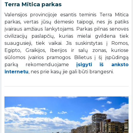
Terra Mitica parkas
Valensijos provincijoje esantis teminis Terra Mitica
parkas, vertas jūsų dėmesio taipogi, nes jis patiks
įvairaus amžiaus lankytojams. Parkas pilnas senovės
civilizacijų paslapčių, kurias mielai gvildena tiek
suaugusieji, tiek vaikai. Jis suskirstytas į Romos,
Egipto, Graikijos, Iberijos ir salų zonas, kuriose
siūlomos įvairios pramogos. Bilietus į šį įspūdingą
parką rekomenduojame
įsigyti iš anksto
internetu
, nes prie kasų jie gali būti brangesni.