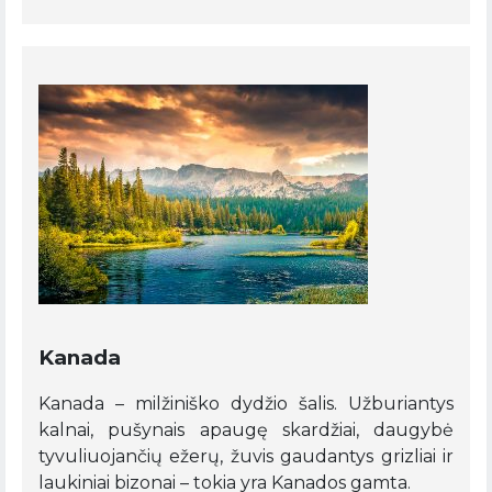
Kanada
Kanada – milžiniško dydžio šalis. Užburiantys
kalnai, pušynais apaugę skardžiai, daugybė
tyvuliuojančių ežerų, žuvis gaudantys grizliai ir
laukiniai bizonai – tokia yra Kanados gamta.