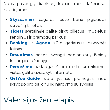
šiuos paslaugų įrankius, kuriais mes dažniausiai
naudojamės!
Skyscanner
pagalba rasite bene pigiausius
skrydžių bilietus.
Tiqets
svetainėje galite pirkti bilietus į muziejus,
renginius ir pramogų parkus.
Booking
ir
Agoda
siūlo geriausias nakvynės
kainas.
Draudimas
padės išvengti neplanuotų išlaidų
keliaujant užsienyje.
Pervežimo
paslaugas iš oro uosto iki reikiamos
vietos galite užsisakyti internetu.
GetYourGuide
siūlo įvairias pramogas: nuo
skrydžio oro balionu iki nardymo su rykliais!
Valensijos žemėlapis