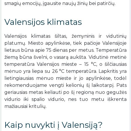
smagių emocijų, įgausite naujų žinių bei patirčių.
Valensijos klimatas
Valensijos klimatas šiltas, žemyninis ir vidutinių
platumų. Miesto apylinkėse, tiek pačioje Valensijoje
lietaus būna apie 75 dienas per metus. Temperatūra
žiemą būna švelni, o vasarą aukšta. Vidutinė metinė
temperatūra Valensijos mieste – 15 °C, o šilčiausias
mėnuo yra liepa su 26 °C temperatūra. Lapkritis yra
lietingiausias mėnuo mieste ir jo apylinkėse, todėl
rekomenduojame vengti kelionių šį laikotarpį. Pats
geriausias metas keliauti po šį regioną nuo gegužės
vidurio iki spalio vidurio, nes tuo metu iškrenta
mažiausiai kritulių.
Kaip nuvykti į Valensiją?