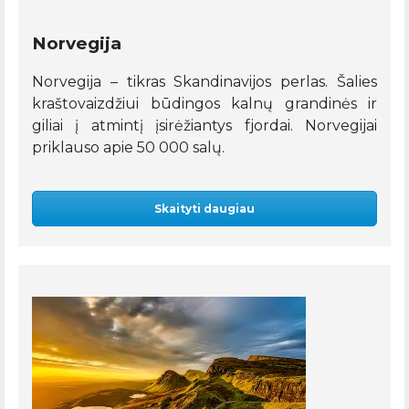
Norvegija
Norvegija – tikras Skandinavijos perlas. Šalies
kraštovaizdžiui būdingos kalnų grandinės ir
giliai į atmintį įsirėžiantys fjordai. Norvegijai
priklauso apie 50 000 salų.
Skaityti daugiau