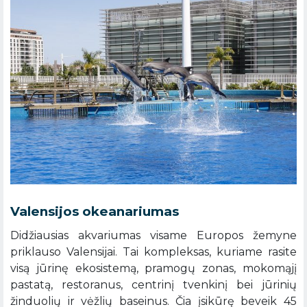
Valensijos okeanariumas
Didžiausias akvariumas visame Europos žemyne
priklauso Valensijai. Tai kompleksas, kuriame rasite
visą jūrinę ekosistemą, pramogų zonas, mokomąjį
pastatą, restoranus, centrinį tvenkinį bei jūrinių
žinduolių ir vėžlių baseinus. Čia įsikūrę beveik 45