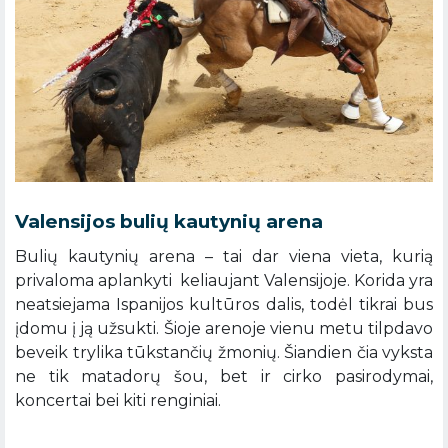
Valensijos bulių kautynių arena
Bulių kautynių arena – tai dar viena vieta, kurią
privaloma aplankyti keliaujant Valensijoje. Korida yra
neatsiejama Ispanijos kultūros dalis, todėl tikrai bus
įdomu į ją užsukti. Šioje arenoje vienu metu tilpdavo
beveik trylika tūkstančių žmonių. Šiandien čia vyksta
ne tik matadorų šou, bet ir cirko pasirodymai,
koncertai bei kiti renginiai.