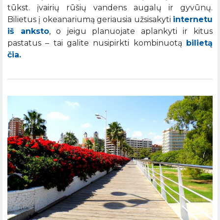
tūkst. įvairių rūšių vandens augalų ir gyvūnų.
Bilietus į okeanariumą geriausia užsisakyti
internetu
iš anksto
, o jeigu planuojate aplankyti ir kitus
pastatus – tai galite nusipirkti kombinuotą
bilietą
čia.