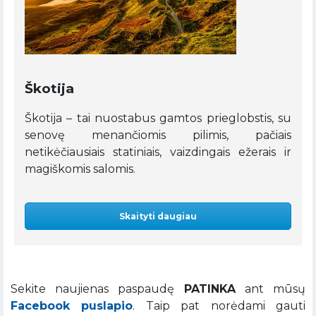
Škotija
Škotija – tai nuostabus gamtos prieglobstis, su
senovę menančiomis pilimis, pačiais
netikėčiausiais statiniais, vaizdingais ežerais ir
magiškomis salomis.
Skaityti daugiau
Sekite naujienas paspaudę
PATINKA
ant mūsų
Facebook puslapio
. Taip pat norėdami gauti