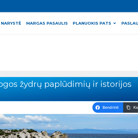
 NARYSTĖ
MARGAS PASAULIS
PLANUOKIS PATS
PASLA
ogos žydrų paplūdimių ir istorijos
Bendrinti
Ko