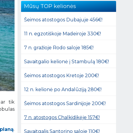
Mūsų TOP kelionės
Šeimos atostogos Dubajuje 456€!
11 n. egzotiškoje Madeiroje 330€!
7 n. gražioje Rodo saloje 185€!
Savaitgalio kelionė į Stambulą 180€!
Šeimos atostogos Kretoje 200€!
12 n. kelionė po Andalūziją 280€!
ar tik
Šeimos atostogos Sardinijoje 200€!
obulas
7 n. atostogos Chalkidikėje 157€!
 planą
.
Savaitgalis Santorino saloje 110€!