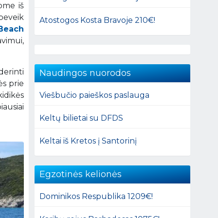
dome iš
 beveik
Atostogos Kosta Bravoje 210€!
Beach
vimui,
erinti
Naudingos nuorodos
ės prie
Viešbučio paieškos paslauga
idikės
iausiai
Keltų bilietai su DFDS
Keltai iš Kretos į Santorinį
Egzotinės kelionės
Dominikos Respublika 1209€!