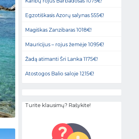
Karibų rojus Barbadosas 1075€!
Egzotiškasis Azorų salynas 555€!
Magiškas Zanzibaras 1018€!
Mauricijus – rojus žemėje 1095€!
Žadą atimanti Šri Lanka 1175€!
Atostogos Balio saloje 1215€!
Turite klausimų? Rašykite!