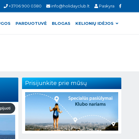
+3706 900 0380
info@holidayclub.lt
Paskyra
UGOS
PARDUOTUVĖ
BLOGAS
KELIONIŲ IDĖJOS
Prisijunkite prie mūsų
pijuoti