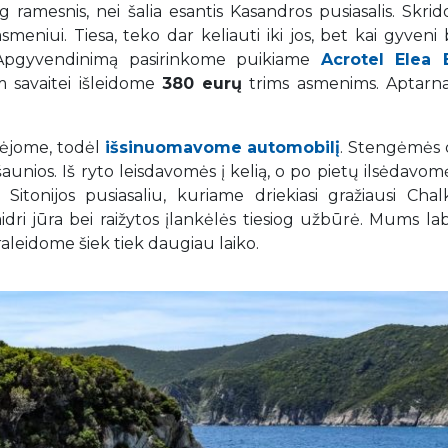
g ramesnis, nei šalia esantis Kasandros pusiasalis. Skri
smeniui. Tiesa, teko dar keliauti iki jos, bet kai gyveni
. Apgyvendinimą pasirinkome puikiame
Acrotel Elea 
m savaitei išleidome
380 eurų
trims asmenims. Aptarna
urėjome, todėl
išsinuomavome automobilį
. Stengėmės d
aunios. Iš ryto leisdavomės į kelią, o po pietų ilsėdavom
itonijos pusiasaliu, kuriame driekiasi gražiausi Chalk
idri jūra bei raižytos įlankėlės tiesiog užbūrė. Mums lab
raleidome šiek tiek daugiau laiko.