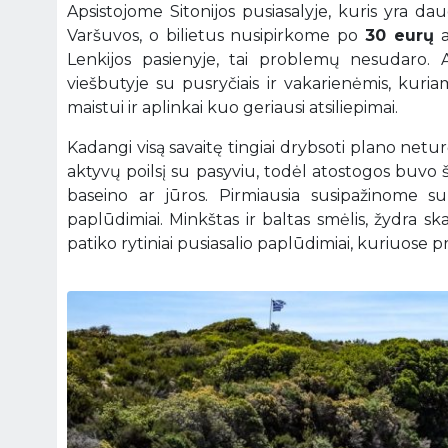
Apsistojome Sitonijos pusiasalyje, kuris yra dau
Varšuvos, o bilietus nusipirkome po
30 eurų
a
Lenkijos pasienyje, tai problemų nesudaro
viešbutyje su pusryčiais ir vakarienėmis, kuria
maistui ir aplinkai kuo geriausi atsiliepimai.
Kadangi visą savaitę tingiai drybsoti plano net
aktyvų poilsį su pasyviu, todėl atostogos buvo š
baseino ar jūros. Pirmiausia susipažinome su S
paplūdimiai. Minkštas ir baltas smėlis, žydra ska
patiko rytiniai pusiasalio paplūdimiai, kuriuose p