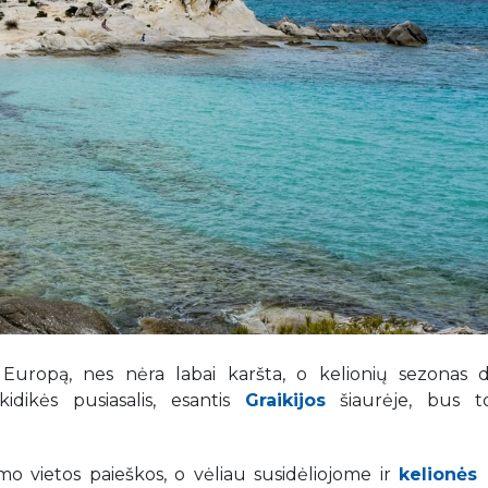
Europą, nes nėra labai karšta, o kelionių sezonas d
dikės pusiasalis, esantis
Graikijos
šiaurėje, bus t
o vietos paieškos, o vėliau susidėliojome ir
kelionės