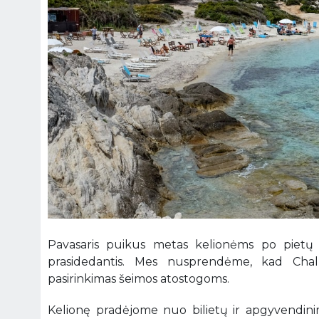
Pavasaris puikus metas kelionėms po pietų 
prasidedantis. Mes nusprendėme, kad Chalki
pasirinkimas šeimos atostogoms.
Kelionę pradėjome nuo bilietų ir apgyvendinim