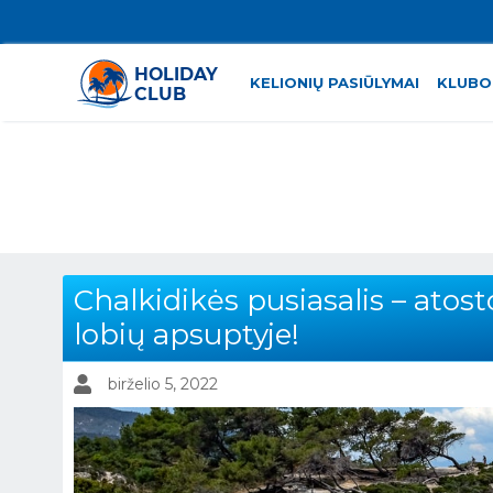
KELIONIŲ PASIŪLYMAI
KLUBO
Chalkidikės pusiasalis – atost
lobių apsuptyje!
birželio 5, 2022