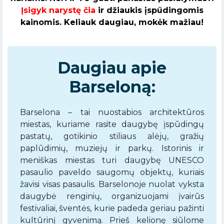
Įsigyk narystę čia
ir džiaukis įspūdingomis
kainomis. Keliauk daugiau, mokėk mažiau!
Daugiau apie
Barseloną:
Barselona – tai nuostabios architektūros
miestas, kuriame rasite daugybę įspūdingų
pastatų, gotikinio stiliaus alėjų, gražių
paplūdimių, muziejų ir parkų. Istorinis ir
meniškas miestas turi daugybę UNESCO
pasaulio paveldo saugomų objektų, kuriais
žavisi visas pasaulis. Barselonoje nuolat vyksta
daugybė renginių, organizuojami įvairūs
festivaliai, šventės, kurie padeda geriau pažinti
kultūrinį gyvenimą. Prieš kelionę siūlome