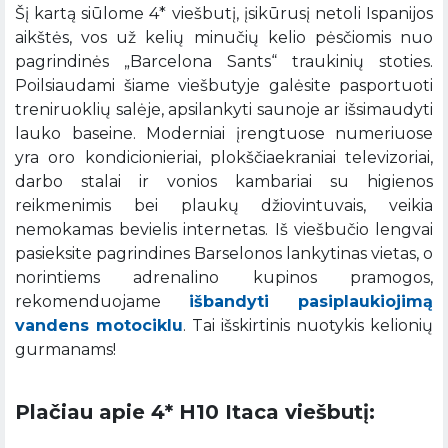
Šį kartą siūlome 4* viešbutį, įsikūrusį netoli Ispanijos
aikštės, vos už kelių minučių kelio pėsčiomis nuo
pagrindinės „Barcelona Sants“ traukinių stoties.
Poilsiaudami šiame viešbutyje galėsite pasportuoti
treniruoklių salėje, apsilankyti saunoje ar išsimaudyti
lauko baseine. Moderniai įrengtuose numeriuose
yra oro kondicionieriai, plokščiaekraniai televizoriai,
darbo stalai ir vonios kambariai su higienos
reikmenimis bei plaukų džiovintuvais, veikia
nemokamas bevielis internetas. Iš viešbučio lengvai
pasieksite pagrindines Barselonos lankytinas vietas, o
norintiems adrenalino kupinos pramogos,
rekomenduojame
išbandyti pasiplaukiojimą
vandens motociklu
. Tai išskirtinis nuotykis kelionių
gurmanams!
Plačiau apie 4* H10 Itaca viešbutį: