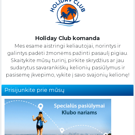
Holiday Club komanda
Mes esame aistringi keliautojai, norintys ir
galintys padėti žmonėms pažinti pasaulį pigiau.
Skaitykite mūsų turinį, pirkite skrydžius ar jau
sudarytus savarankiškų kelionių pasiūlymus ir
pasisėmę įkvėpimo, vykite į savo svajonių kelionę!
Prisijunkite prie mūsų