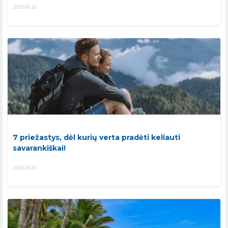
2026-01-25
7 priežastys, dėl kurių verta pradėti keliauti
savarankiškai!
2026-01-25