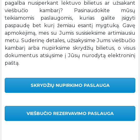
pagalba nusiperkant lėktuvo bilietus ar užsakant
viešbučio kambarį? Pasinaudokite mūsų
teikiamomis paslaugomis, kurias galite įsigyti
paspaudę bet kurį žemiau esantį mygtuką. Gavę
apmokėjimą, mes su Jumis susisieksime artimiausiu
metu. Suderinę detales, užsakysime Jums viešbučio
kambarį arba nupirksime skrydžių bilietus, o visus
dokumentus atsiųsime į Jūsų nurodytą elektroninį
paštą.
SKRYDŽIŲ NUPIRKIMO PASLAUGA
VIEŠBUČIO REZERVAVIMO PASLAUGA