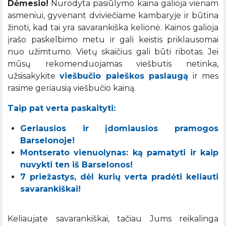
Dėmesio!
Nurodyta pasiūlymo kaina galioja vienam
asmeniui, gyvenant dviviečiame kambaryje ir būtina
žinoti, kad tai yra savarankiška kelionė. Kainos galioja
įrašo paskelbimo metu ir gali keistis priklausomai
nuo užimtumo. Vietų skaičius gali būti ribotas. Jei
mūsų rekomenduojamas viešbutis netinka,
užsisakykite
viešbučio paieškos paslaugą
ir mes
rasime geriausią viešbučio kainą.
Taip pat verta paskaityti:
Geriausios ir įdomiausios pramogos
Barselonoje!
Montserato vienuolynas: ką pamatyti ir kaip
nuvykti ten iš Barselonos!
7 priežastys, dėl kurių verta pradėti keliauti
savarankiškai!
Keliaujate savarankiškai, tačiau Jums reikalinga