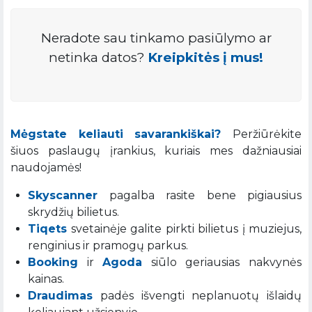
Neradote sau tinkamo pasiūlymo ar
netinka datos?
Kreipkitės į mus!
Mėgstate keliauti savarankiškai?
Peržiūrėkite
šiuos paslaugų įrankius, kuriais mes dažniausiai
naudojamės!
Skyscanner
pagalba rasite bene pigiausius
skrydžių bilietus.
Tiqets
svetainėje galite pirkti bilietus į muziejus,
renginius ir pramogų parkus.
Booking
ir
Agoda
siūlo geriausias nakvynės
kainas.
Draudimas
padės išvengti neplanuotų išlaidų