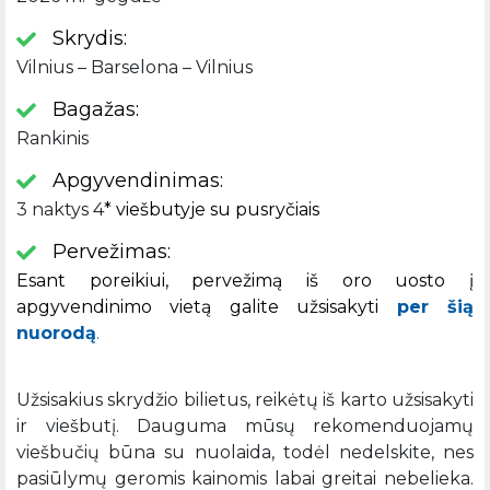
Skrydis:
Vilnius – Barselona – Vilnius
Bagažas:
Rankinis
Apgyvendinimas:
3 naktys 4
* viešbutyje su pusryčiais
Pervežimas:
Esant poreikiui, pervežimą iš oro uosto į
apgyvendinimo vietą galite užsisakyti
per šią
nuorodą
.
Užsisakius skrydžio bilietus, reikėtų iš karto užsisakyti
ir viešbutį. Dauguma mūsų rekomenduojamų
viešbučių būna su nuolaida, todėl nedelskite, nes
pasiūlymų geromis kainomis labai greitai nebelieka.