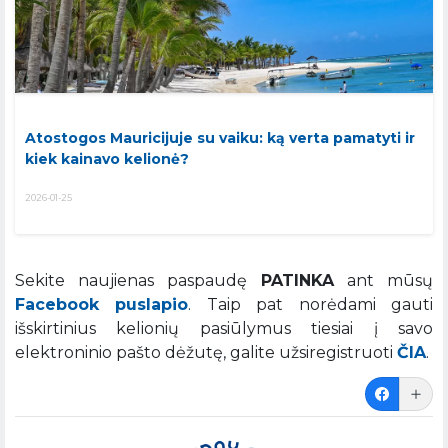
Atostogos Mauricijuje su vaiku: ką verta pamatyti ir
kiek kainavo kelionė?
2026-01-25
Sekite naujienas paspaudę
PATINKA
ant mūsų
Facebook puslapio
. Taip pat norėdami gauti
išskirtinius kelionių pasiūlymus tiesiai į savo
elektroninio pašto dėžutę, galite užsiregistruoti
ČIA
.