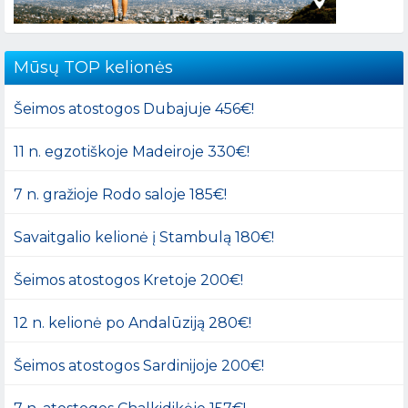
Mūsų TOP kelionės
Šeimos atostogos Dubajuje 456€!
11 n. egzotiškoje Madeiroje 330€!
7 n. gražioje Rodo saloje 185€!
Savaitgalio kelionė į Stambulą 180€!
Šeimos atostogos Kretoje 200€!
12 n. kelionė po Andalūziją 280€!
Šeimos atostogos Sardinijoje 200€!