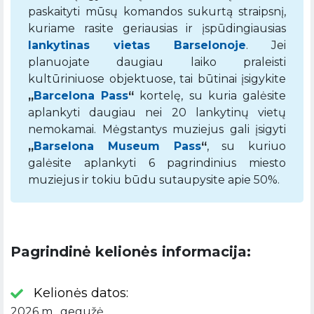
paskaityti mūsų komandos sukurtą straipsnį,
kuriame rasite geriausias ir įspūdingiausias
lankytinas vietas Barselonoje
. Jei
planuojate daugiau laiko praleisti
kultūriniuose objektuose, tai būtinai įsigykite
„
Barcelona Pass
“
kortelę, su kuria galėsite
aplankyti daugiau nei 20 lankytinų vietų
nemokamai. Mėgstantys muziejus gali įsigyti
„
Barselona Museum Pass
“
, su kuriuo
galėsite aplankyti 6 pagrindinius miesto
muziejus ir tokiu būdu sutaupysite apie 50%.
Pagrindinė kelionės informacija:
Kelionės datos:
2026 m. gegužė