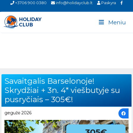
+3706 900 0380
info@holidayclub.lt
Paskyra
Meniu
Savaitgalis Barselonoje!
Skrydžiai + 3n. 4* viešbutyje su
pusryčiais – 305€!
gegužė 2026
305€