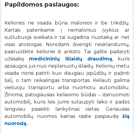
Papildomos paslaugos:
Kelionės ne visada būna malonios ir be trikdžių.
Kartais patenkame į nemalonius įvykius ar
sušlubuoja sveikata ir tai sugadina nuotaiką ar net
visas atostogas. Norėdami išvengti nesklandumų,
pasiruoškite kelionei iš anksto. Tai galite padaryti
užsisakę
medicininių išlaidų draudimą
, kuris
apsaugos jus nuo neplanuotų išlaidų. Kelionių metu
visada norisi patirti kuo daugiau įspūdžių ir pažinti
šalį, o tam reikalingas transportas. Keliauti galima
viešuoju transportu arba nuomotu automobiliu.
Žinoma, patogiausias keliavimo būdas – išsinuomoti
automobilį, kuris leis jums sutaupyti laiko ir padės
lengviau pasiekti lankytinas vietas. Geriausias
automobilių nuomos kainas rasite paspaudę
šią
nuorodą.