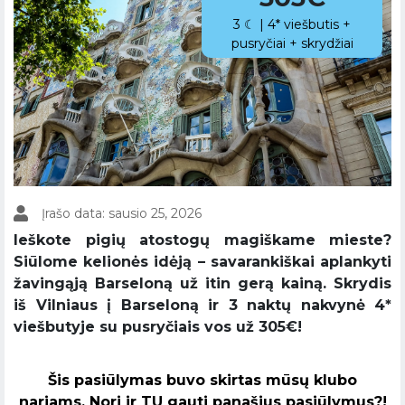
3 ☾ | 4* viešbutis +
pusryčiai + skrydžiai
Įrašo data: sausio 25, 2026
Ieškote pigių atostogų magiškame mieste?
Siūlome kelionės idėją – savarankiškai aplankyti
žavingąją Barseloną už itin gerą kainą. Skrydis
iš Vilniaus į Barseloną ir 3 naktų nakvynė 4*
viešbutyje su pusryčiais vos už 305€!
Šis pasiūlymas buvo skirtas mūsų klubo
nariams. Nori ir TU gauti panašius pasiūlymus?!