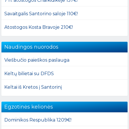
7 n. atostogos Chalkidikėje 157€!
Savaitgalis Santorino saloje 110€!
Atostogos Kosta Bravoje 210€!
Naudingos nuorodos
Viešbučio paieškos paslauga
Keltų bilietai su DFDS
Keltai iš Kretos į Santorinį
Egzotinės kelionės
Dominikos Respublika 1209€!