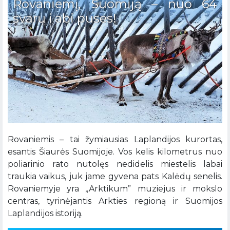
Rovaniemį, Suomiją – nuo 64
svarų į abi puses!
Rovaniemis – tai žymiausias Laplandijos kurortas,
esantis Šiaurės Suomijoje. Vos kelis kilometrus nuo
poliarinio rato nutolęs nedidelis miestelis labai
traukia vaikus, juk jame gyvena pats Kalėdų senelis.
Rovaniemyje yra ,,Arktikum” muziejus ir mokslo
centras, tyrinėjantis Arkties regioną ir Suomijos
Laplandijos istoriją.