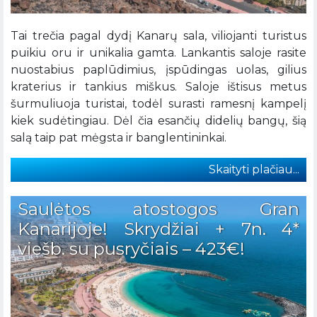
Tai trečia pagal dydį Kanarų sala, viliojanti turistus
puikiu oru ir unikalia gamta. Lankantis saloje rasite
nuostabius paplūdimius, įspūdingas uolas, gilius
kraterius ir tankius miškus. Saloje ištisus metus
šurmuliuoja turistai, todėl surasti ramesnį kampelį
kiek sudėtingiau. Dėl čia esančių didelių bangų, šią
salą taip pat mėgsta ir banglentininkai.
Skaityti plačiau...
Saulėtos atostogos Gran
Kanarijoje! Skrydžiai + 7n. 4*
viešb. su pusryčiais – 423€!