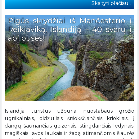
Skaityti plačiau...
Pigūs skrydžiai iš Mančesterio į
Reikjaviką, Islandiją – 40 svarų į
abi puses!
Islandija turistus užburia nuostabaus grožio
ugnikalniais, didžiuliais šniokščiančiais kriokliais, į
dangų šaunančiais geizeriais, stingdančiais ledynais,
magiškais lavos laukais ir žadą atimančiomis šiaurės