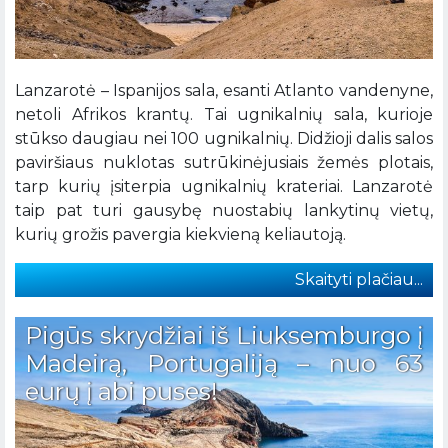
Lanzarotė – Ispanijos sala, esanti Atlanto vandenyne,
netoli Afrikos krantų. Tai ugnikalnių sala, kurioje
stūkso daugiau nei 100 ugnikalnių. Didžioji dalis salos
paviršiaus nuklotas sutrūkinėjusiais žemės plotais,
tarp kurių įsiterpia ugnikalnių krateriai. Lanzarotė
taip pat turi gausybę nuostabių lankytinų vietų,
kurių grožis pavergia kiekvieną keliautoją.
Skaityti plačiau...
Pigūs skrydžiai iš Liuksemburgo į
Madeirą, Portugaliją – nuo 63
eurų į abi puses!