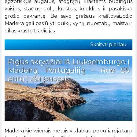
egzotiškus augalus, atogrąžų kraštams būdingus
vaisius, stačius uolų kraštus, krioklius ir pasakiško
grožio pakrantę. Be savo gražaus kraštovaizdžio
Madeira gali pasiūlyti puikų vyną, nuostabų maistą ir
gilias krašto tradicijas.
Skaityti plačiau...
Pigūs skrydžiai iš Liuksemburgo į
Madeirą, Portugaliją – nuo 55
eurų į abi puses!
Madeira kiekvienais metais vis labiau populiarėja tarp