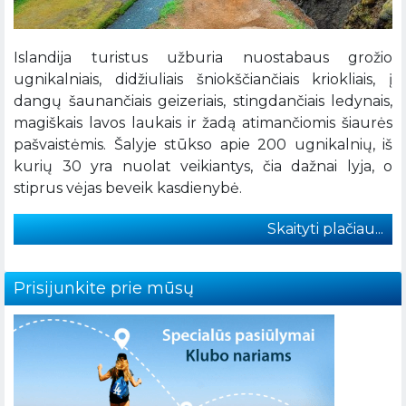
Islandija turistus užburia nuostabaus grožio
ugnikalniais, didžiuliais šniokščiančiais kriokliais, į
dangų šaunančiais geizeriais, stingdančiais ledynais,
magiškais lavos laukais ir žadą atimančiomis šiaurės
pašvaistėmis. Šalyje stūkso apie 200 ugnikalnių, iš
kurių 30 yra nuolat veikiantys, čia dažnai lyja, o
stiprus vėjas beveik kasdienybė.
Skaityti plačiau...
Prisijunkite prie mūsų