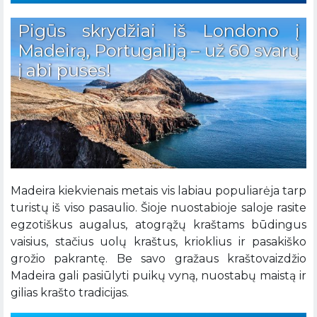
Pigūs skrydžiai iš Londono į
Madeirą, Portugaliją – už 60 svarų
į abi puses!
Madeira kiekvienais metais vis labiau populiarėja tarp
turistų iš viso pasaulio. Šioje nuostabioje saloje rasite
egzotiškus augalus, atogrąžų kraštams būdingus
vaisius, stačius uolų kraštus, krioklius ir pasakiško
grožio pakrantę. Be savo gražaus kraštovaizdžio
Madeira gali pasiūlyti puikų vyną, nuostabų maistą ir
gilias krašto tradicijas.