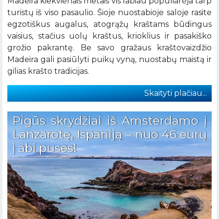
Madeira kiekvienais metais vis labiau populiarėja tarp
turistų iš viso pasaulio. Šioje nuostabioje saloje rasite
egzotiškus augalus, atogrąžų kraštams būdingus
vaisius, stačius uolų kraštus, krioklius ir pasakiško
grožio pakrantę. Be savo gražaus kraštovaizdžio
Madeira gali pasiūlyti puikų vyną, nuostabų maistą ir
gilias krašto tradicijas.
Skaityti plačiau...
Pigūs skrydžiai iš Amsterdamo į
Lanzarotę, Ispaniją – nuo 46 eurų
į abi puses!