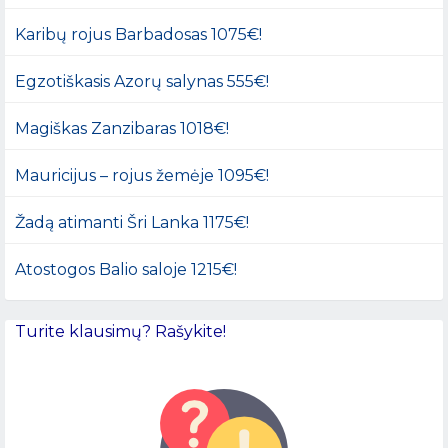
Karibų rojus Barbadosas 1075€!
Egzotiškasis Azorų salynas 555€!
Magiškas Zanzibaras 1018€!
Mauricijus – rojus žemėje 1095€!
Žadą atimanti Šri Lanka 1175€!
Atostogos Balio saloje 1215€!
Turite klausimų? Rašykite!