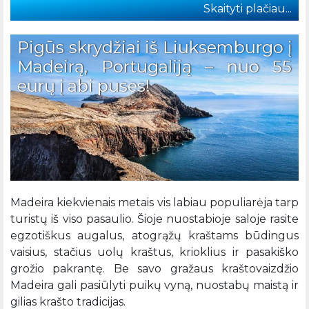
Skaityti plačiau...
Pigūs skrydžiai iš Liuksemburgo į
Madeirą, Portugaliją – nuo 55
eurų į abi puses!
Madeira kiekvienais metais vis labiau populiarėja tarp
turistų iš viso pasaulio. Šioje nuostabioje saloje rasite
egzotiškus augalus, atogrąžų kraštams būdingus
vaisius, stačius uolų kraštus, krioklius ir pasakiško
grožio pakrantę. Be savo gražaus kraštovaizdžio
Madeira gali pasiūlyti puikų vyną, nuostabų maistą ir
gilias krašto tradicijas.