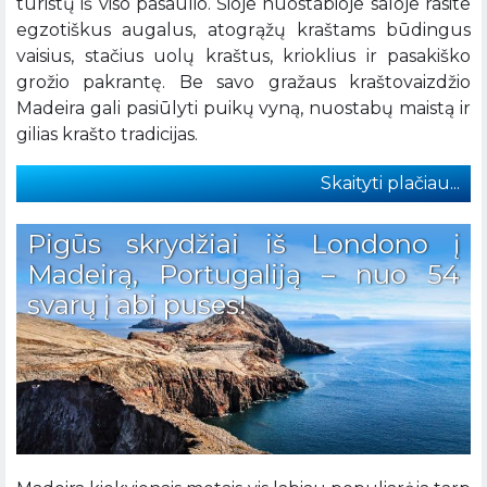
turistų iš viso pasaulio. Šioje nuostabioje saloje rasite
egzotiškus augalus, atogrąžų kraštams būdingus
vaisius, stačius uolų kraštus, krioklius ir pasakiško
grožio pakrantę. Be savo gražaus kraštovaizdžio
Madeira gali pasiūlyti puikų vyną, nuostabų maistą ir
gilias krašto tradicijas.
Skaityti plačiau...
Pigūs skrydžiai iš Londono į
Madeirą, Portugaliją – nuo 54
svarų į abi puses!