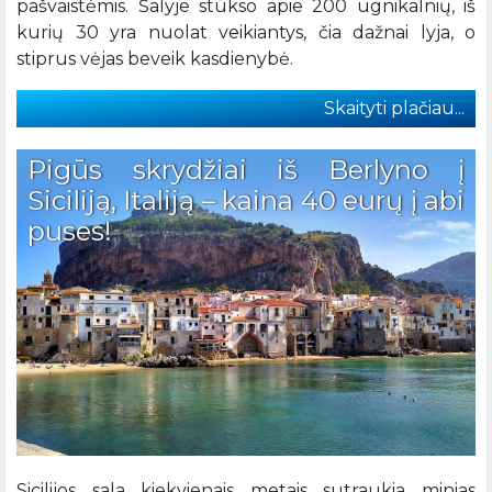
pašvaistėmis. Šalyje stūkso apie 200 ugnikalnių, iš
kurių 30 yra nuolat veikiantys, čia dažnai lyja, o
stiprus vėjas beveik kasdienybė.
Skaityti plačiau...
Pigūs skrydžiai iš Berlyno į
Siciliją, Italiją – kaina 40 eurų į abi
puses!
Sicilijos sala kiekvienais metais sutraukia minias