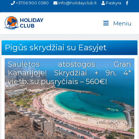
+3706 900 0380
info@holidayclub.lt
Paskyra
Meniu
Pigūs skrydžiai su Easyjet
Saulėtos atostogos Gran
Kanarijoje! Skrydžiai + 9n. 4*
viešb. su pusryčiais – 560€!