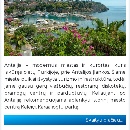
Antalija – modernus miestas ir kurortas, kuris
įsikūręs pietų Turkijoje, prie Antalijos įlankos. Šiame
mieste puikiai išvystyta turizmo infrastruktūra, todėl
jame gausu gerų viešbučių, restoranų, diskotekų,
pramogų centrų ir parduotuvių. Keliaujant po
Antaliją rekomenduojama aplankyti istorinį miesto
centrą Kaleiçi, Karaalioglu parką.
Skaityti plačiau...