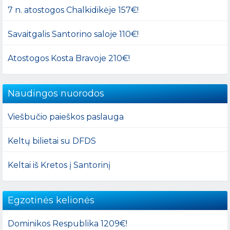
7 n. atostogos Chalkidikėje 157€!
Savaitgalis Santorino saloje 110€!
Atostogos Kosta Bravoje 210€!
Naudingos nuorodos
Viešbučio paieškos paslauga
Keltų bilietai su DFDS
Keltai iš Kretos į Santorinį
Egzotinės kelionės
Dominikos Respublika 1209€!