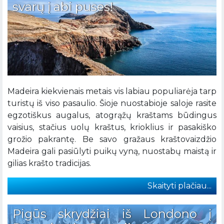
svarų į abi puses!
Madeira kiekvienais metais vis labiau populiarėja tarp
turistų iš viso pasaulio. Šioje nuostabioje saloje rasite
egzotiškus augalus, atogrąžų kraštams būdingus
vaisius, stačius uolų kraštus, krioklius ir pasakiško
grožio pakrantę. Be savo gražaus kraštovaizdžio
Madeira gali pasiūlyti puikų vyną, nuostabų maistą ir
gilias krašto tradicijas.
Skaityti plačiau...
Pigūs skrydžiai iš Londono į