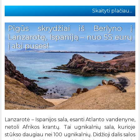
Skaityti plačiau...
Pigūs skrydžiai iš Berlyno į
Lanzarotę, Ispaniją – nuo 55 eurų
į abi puses!
Lanzarotė – Ispanijos sala, esanti Atlanto vandenyne,
netoli Afrikos krantų. Tai ugnikalnių sala, kurioje
stūkso daugiau nei 100 ugnikalnių. Didžioji dalis salos