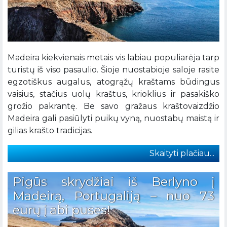
Madeira kiekvienais metais vis labiau populiarėja tarp
turistų iš viso pasaulio. Šioje nuostabioje saloje rasite
egzotiškus augalus, atogrąžų kraštams būdingus
vaisius, stačius uolų kraštus, krioklius ir pasakiško
grožio pakrantę. Be savo gražaus kraštovaizdžio
Madeira gali pasiūlyti puikų vyną, nuostabų maistą ir
gilias krašto tradicijas.
Skaityti plačiau...
Pigūs skrydžiai iš Berlyno į
Madeirą, Portugaliją – nuo 73
eurų į abi puses!