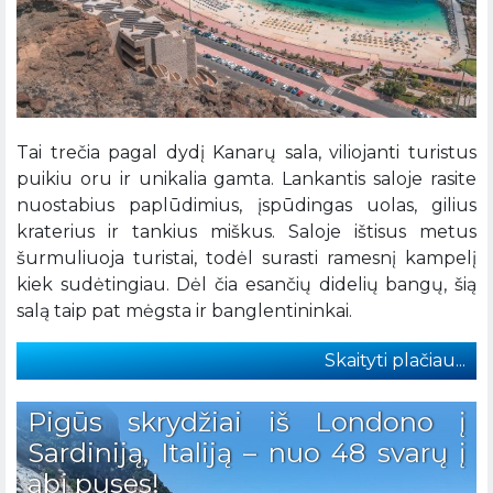
Tai trečia pagal dydį Kanarų sala, viliojanti turistus
puikiu oru ir unikalia gamta. Lankantis saloje rasite
nuostabius paplūdimius, įspūdingas uolas, gilius
kraterius ir tankius miškus. Saloje ištisus metus
šurmuliuoja turistai, todėl surasti ramesnį kampelį
kiek sudėtingiau. Dėl čia esančių didelių bangų, šią
salą taip pat mėgsta ir banglentininkai.
Skaityti plačiau...
Pigūs skrydžiai iš Londono į
Sardiniją, Italiją – nuo 48 svarų į
abi puses!