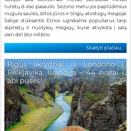
turistų iš viso pasaulio. Sezono metu jos paplūdimius
nugula saulės, šiltos jūros ir tingių atostogų mėgėjai.
Saloje stūksantis Etnos ugnikalnis populiarus tarp
alpinistų ir nuotykių mėgėjų, kurie atvyksta į salą
vien dėl šito milžino.
Skaityti plačiau...
Pigūs skrydžiai iš Londono į
Reikjaviką, Islandiją – 44 svarai į
abi puses!