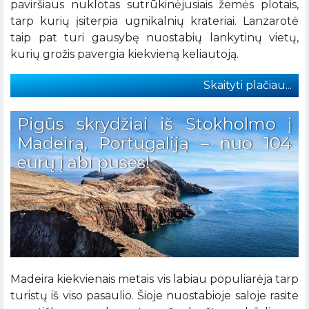
paviršiaus nuklotas sutrūkinėjusiais žemės plotais,
tarp kurių įsiterpia ugnikalnių krateriai. Lanzarotė
taip pat turi gausybę nuostabių lankytinų vietų,
kurių grožis pavergia kiekvieną keliautoją.
Skaityti plačiau...
Pigūs skrydžiai iš Stokholmo į
Madeirą, Portugaliją – nuo 104
eurų į abi puses!
Madeira kiekvienais metais vis labiau populiarėja tarp
turistų iš viso pasaulio. Šioje nuostabioje saloje rasite