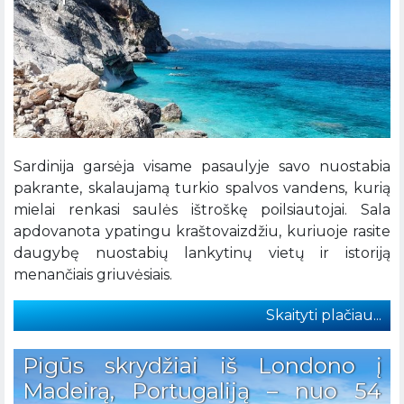
Sardinija garsėja visame pasaulyje savo nuostabia
pakrante, skalaujamą turkio spalvos vandens, kurią
mielai renkasi saulės ištroškę poilsiautojai. Sala
apdovanota ypatingu kraštovaizdžiu, kuriuoje rasite
daugybę nuostabių lankytinų vietų ir istoriją
menančiais griuvėsiais.
Skaityti plačiau...
Pigūs skrydžiai iš Londono į
Madeirą, Portugaliją – nuo 54