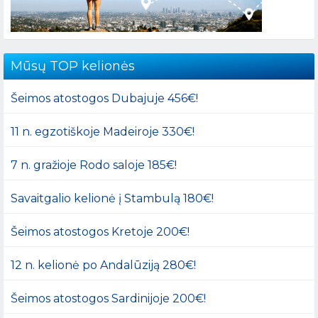
Mūsų TOP kelionės
Šeimos atostogos Dubajuje 456€!
11 n. egzotiškoje Madeiroje 330€!
7 n. gražioje Rodo saloje 185€!
Savaitgalio kelionė į Stambulą 180€!
Šeimos atostogos Kretoje 200€!
12 n. kelionė po Andalūziją 280€!
Šeimos atostogos Sardinijoje 200€!