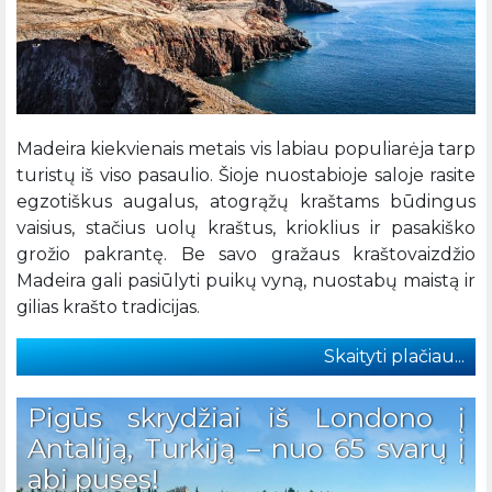
Madeira kiekvienais metais vis labiau populiarėja tarp
turistų iš viso pasaulio. Šioje nuostabioje saloje rasite
egzotiškus augalus, atogrąžų kraštams būdingus
vaisius, stačius uolų kraštus, krioklius ir pasakiško
grožio pakrantę. Be savo gražaus kraštovaizdžio
Madeira gali pasiūlyti puikų vyną, nuostabų maistą ir
gilias krašto tradicijas.
Skaityti plačiau...
Pigūs skrydžiai iš Londono į
Antaliją, Turkiją – nuo 65 svarų į
abi puses!