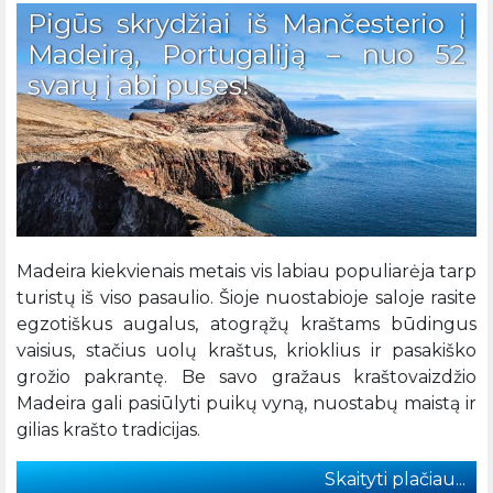
Pigūs skrydžiai iš Mančesterio į
Madeirą, Portugaliją – nuo 52
svarų į abi puses!
Madeira kiekvienais metais vis labiau populiarėja tarp
turistų iš viso pasaulio. Šioje nuostabioje saloje rasite
egzotiškus augalus, atogrąžų kraštams būdingus
vaisius, stačius uolų kraštus, krioklius ir pasakiško
grožio pakrantę. Be savo gražaus kraštovaizdžio
Madeira gali pasiūlyti puikų vyną, nuostabų maistą ir
gilias krašto tradicijas.
Skaityti plačiau...