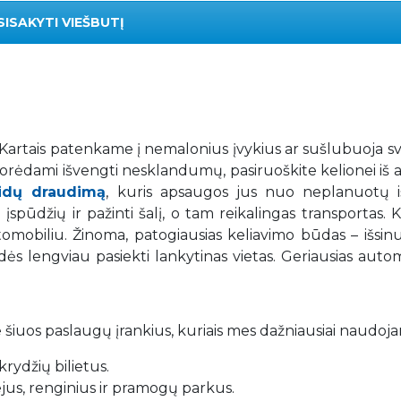
SISAKYTI VIEŠBUTĮ
. Kartais patenkame į nemalonius įvykius ar sušlubuoja s
 Norėdami išvengti nesklandumų, pasiruoškite kelionei iš 
aidų draudimą
, kuris apsaugos jus nuo neplanuotų iš
spūdžių ir pažinti šalį, o tam reikalingas transportas. K
mobiliu. Žinoma, patogiausias keliavimo būdas – išsin
adės lengviau pasiekti lankytinas vietas. Geriausias auto
 šiuos paslaugų įrankius, kuriais mes dažniausiai naudoj
rydžių bilietus.
iejus, renginius ir pramogų parkus.