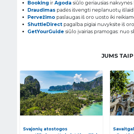
Booking
ir
Agoda
siūlo geriausias nakvynės 
Draudimas
padės išvengti neplanuotų išlaidų
Pervežimo
paslaugas iš oro uosto iki reikiamo
ShuttleDirect
pagalba pigiai nuvyksite iš oro
GetYourGuide
siūlo įvairias pramogas: nuo s
JUMS TAIP
Svajonių atostogos
Savaitgal