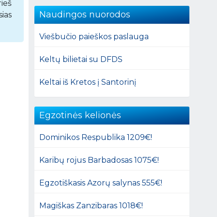
rieš
Naudingos nuorodos
sias
Viešbučio paieškos paslauga
Keltų bilietai su DFDS
Keltai iš Kretos į Santorinį
Egzotinės kelionės
Dominikos Respublika 1209€!
Karibų rojus Barbadosas 1075€!
Egzotiškasis Azorų salynas 555€!
Magiškas Zanzibaras 1018€!