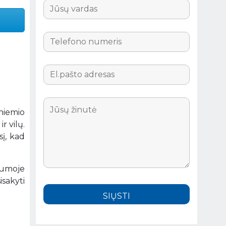
aniemio
r vilų.
sį, kad
gumoje
sakyti