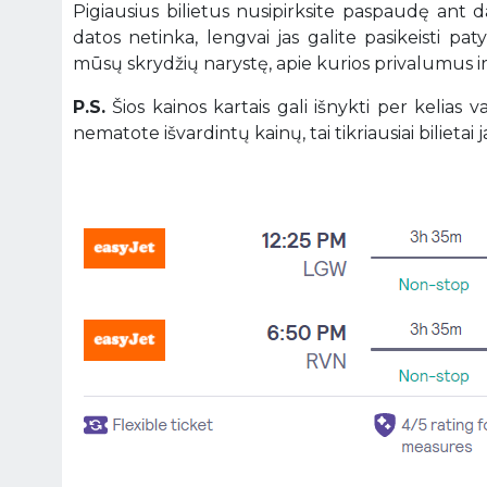
Pigiausius bilietus nusipirksite paspaudę ant 
datos netinka, lengvai jas galite pasikeisti pa
mūsų skrydžių narystę, apie kurios privalumus 
P.S.
Šios kainos kartais gali išnykti per kelias
nematote išvardintų kainų, tai tikriausiai bilietai ja