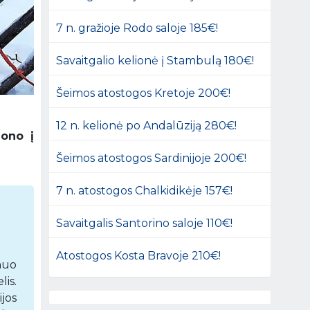
7 n. gražioje Rodo saloje 185€!
Savaitgalio kelionė į Stambulą 180€!
Šeimos atostogos Kretoje 200€!
12 n. kelionė po Andalūziją 280€!
dono į
Šeimos atostogos Sardinijoje 200€!
7 n. atostogos Chalkidikėje 157€!
Savaitgalis Santorino saloje 110€!
Atostogos Kosta Bravoje 210€!
nuo
is.
jos