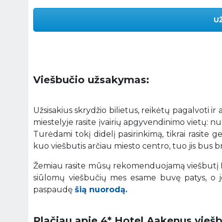
U
Viešbučio užsakymas:
Užsisakius skrydžio bilietus, reikėtų pagalvoti ir
miestelyje rasite įvairių apgyvendinimo vietų: nu
Turėdami tokį didelį pasirinkimą, tikrai rasite 
kuo viešbutis arčiau miesto centro, tuo jis bus b
Žemiau rasite mūsų rekomenduojamą viešbutį R
siūlomų viešbučių mes esame buvę patys, o je
paspaudę
šią nuorodą.
Plačiau apie 4* Hotel Aakenus
viešb