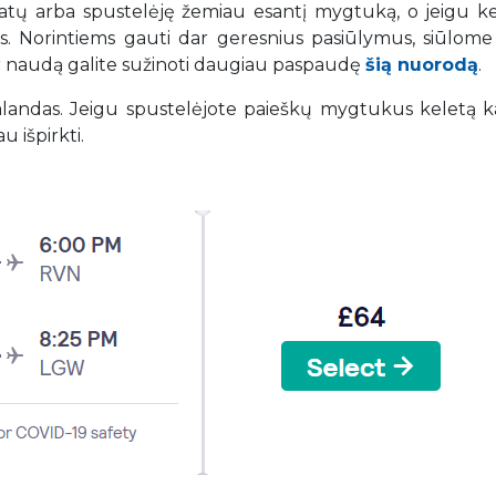
datų arba spustelėję žemiau esantį mygtuką, o jeigu ke
tys. Norintiems gauti dar geresnius pasiūlymus, siūlome 
ir naudą galite sužinoti daugiau paspaudę
šią nuorodą
.
 valandas. Jeigu spustelėjote paieškų mygtukus keletą k
u išpirkti.