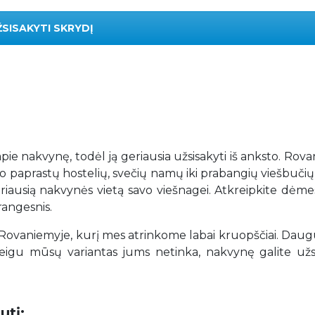
ŽSISAKYTI SKRYDĮ
 apie nakvynę, todėl ją geriausia užsisakyti iš anksto. Rov
o paprastų hostelių, svečių namų iki prabangių viešbučių i
geriausią nakvynės vietą savo viešnagei. Atkreipkite dėme
rangesnis.
ovaniemyje, kurį mes atrinkome labai kruopščiai. Dau
igu mūsų variantas jums netinka, nakvynę galite užsi
utį: