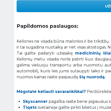
UŽ
Papildomos paslaugos:
Kelionės ne visada būna malonios ir be trikdžių
ir tai sugadina nuotaiką ar net visas atostogas.
Tai galite padaryti užsisakę
medicininių išl
Kelionių metu visada norisi patirti kuo daugiau į
galima viešuoju transportu arba nuomotu auto
automobilį, kuris leis jums sutaupyti laiko ir p
nuomos kainas rasite paspaudę
šią nuorodą.
Mėgstate keliauti savarankiškai?
Peržiūrėkite
Skyscanner
pagalba rasite bene pigiausius sk
Tiqets
svetainėje galite pirkti bilietus į muz