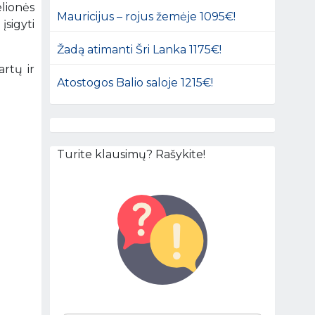
lionės
Mauricijus – rojus žemėje 1095€!
įsigyti
Žadą atimanti Šri Lanka 1175€!
artų ir
Atostogos Balio saloje 1215€!
Turite klausimų? Rašykite!