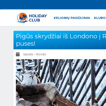
KELIONIŲ PASIŪLYMAI
KLUBO
Pigūs skrydžiai iš Londono į 
puses!
sausis – kovas