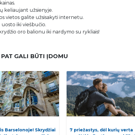
kainas.
 keliaujant užsienyje.
s vietos galite užsisakyti internetu.
 uosto iki viešbučio.
krydžio oro balionu iki nardymo su rykliais!
 PAT GALI BŪTI ĮDOMU
is Barselonoje! Skrydžiai
7 priežastys, dėl kurių verta