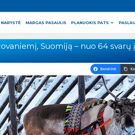
 NARYSTĖ
MARGAS PASAULIS
PLANUOKIS PATS
PASLA
Rovaniemį, Suomiją – nuo 64 svarų į
Bendrinti
Ko