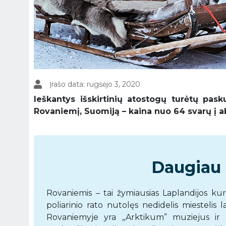
Įrašo data: rugsėjo 3, 2020
Ieškantys išskirtinių atostogų turėtų pask
Rovaniemį, Suomiją – kaina nuo 64 svarų į a
Daugiau 
Rovaniemis – tai žymiausias Laplandijos kur
poliarinio rato nutolęs nedidelis miestelis
Rovaniemyje yra ,,Arktikum” muziejus ir m