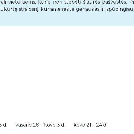
deali vieta tiems, kurie nori stebėti šiaurės pašvaistes. P
urtą straipsnį, kuriame rasite geriausias ir įspūdingiau
3 d. vasario 28 – kovo 3 d. kovo 21 – 24 d.