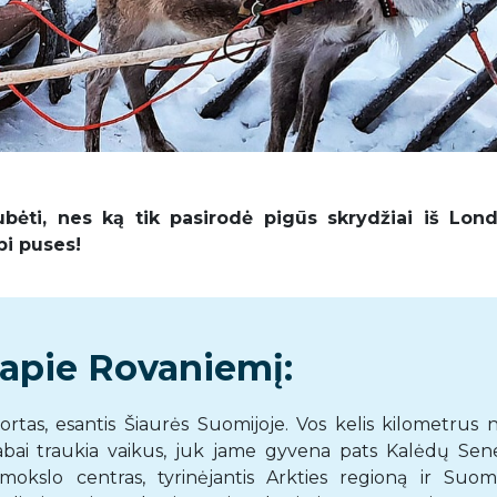
ubėti, nes ką tik pasirodė pigūs skrydžiai iš Lon
bi puses!
apie Rovaniemį:
ortas, esantis Šiaurės Suomijoje. Vos kelis kilometrus 
 labai traukia vaikus, juk jame gyvena pats Kalėdų Senel
okslo centras, tyrinėjantis Arkties regioną ir Suomi