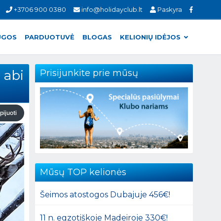
+3706 900 0380
info@holidayclub.lt
Paskyra
UGOS
PARDUOTUVĖ
BLOGAS
KELIONIŲ IDĖJOS
 abi
Prisijunkite prie mūsų
pijuoti
Mūsų TOP kelionės
Šeimos atostogos Dubajuje 456€!
11 n. egzotiškoje Madeiroje 330€!