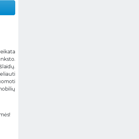
veikata
anksto.
laidų.
eliauti
uomoti
mobilių
amės!