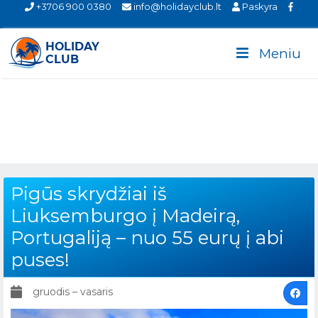
+3706 900 0380
info@holidayclub.lt
Paskyra
Meniu
Pigūs skrydžiai iš
Liuksemburgo į Madeirą,
Portugaliją – nuo 55 eurų į abi
puses!
gruodis – vasaris