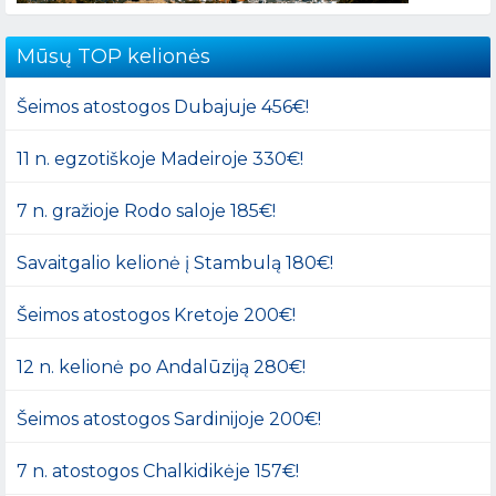
Mūsų TOP kelionės
Šeimos atostogos Dubajuje 456€!
11 n. egzotiškoje Madeiroje 330€!
7 n. gražioje Rodo saloje 185€!
Savaitgalio kelionė į Stambulą 180€!
Šeimos atostogos Kretoje 200€!
12 n. kelionė po Andalūziją 280€!
Šeimos atostogos Sardinijoje 200€!
7 n. atostogos Chalkidikėje 157€!