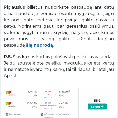
Pigiausius bilietus nusipirksite paspaudę ant datų
arba spustelėję žemiau esantį mygtuką, o jeigu
kelionės datos netinka, lengvai jas galite pasikeisti
patys. Norintiems gauti dar geresnius pasiūlymus,
siūlome įsigyti mūsų skrydžių narystę, apie kurios
privalumus ir naudą galite sužinoti daugiau
paspaudę
šią nuorodą
.
P.S.
Šios kainos kartais gali išnykti per kelias valandas.
Jeigu spustelėjote paieškų mygtukus keletą kartų
ir nematote išvardintų kainų, tai tikriausiai bilietai jau
išpirkti.