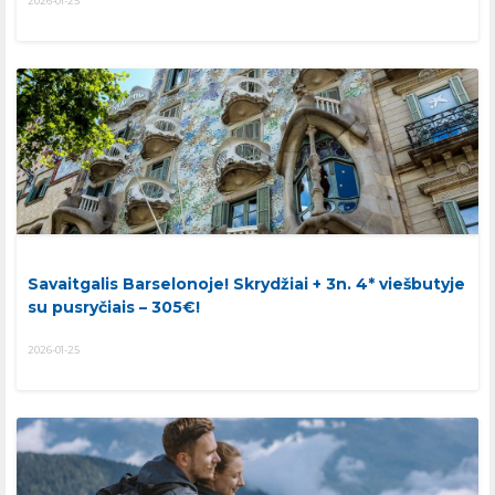
2026-01-25
Savaitgalis Barselonoje! Skrydžiai + 3n. 4* viešbutyje
su pusryčiais – 305€!
2026-01-25