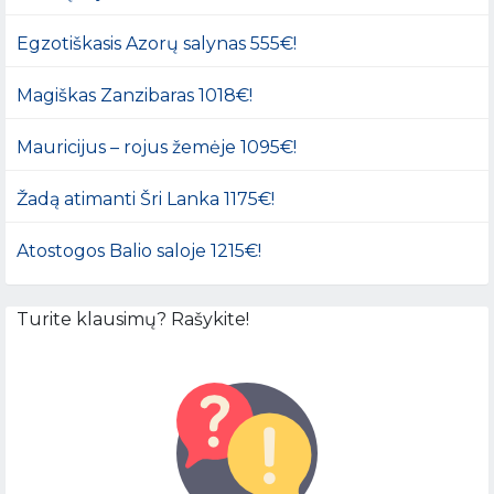
Egzotiškasis Azorų salynas 555€!
Magiškas Zanzibaras 1018€!
Mauricijus – rojus žemėje 1095€!
Žadą atimanti Šri Lanka 1175€!
Atostogos Balio saloje 1215€!
Turite klausimų? Rašykite!