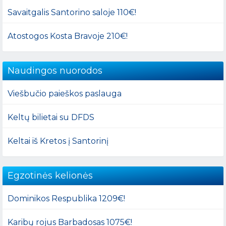
Savaitgalis Santorino saloje 110€!
Atostogos Kosta Bravoje 210€!
Naudingos nuorodos
Viešbučio paieškos paslauga
Keltų bilietai su DFDS
Keltai iš Kretos į Santorinį
Egzotinės kelionės
Dominikos Respublika 1209€!
Karibų rojus Barbadosas 1075€!