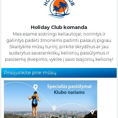
Holiday Club komanda
Mes esame aistringi keliautojai, norintys ir
galintys padėti žmonėms pažinti pasaulį pigiau.
Skaitykite mūsų turinį, pirkite skrydžius ar jau
sudarytus savarankiškų kelionių pasiūlymus ir
pasisėmę įkvėpimo, vykite į savo svajonių kelionę!
Prisijunkite prie mūsų