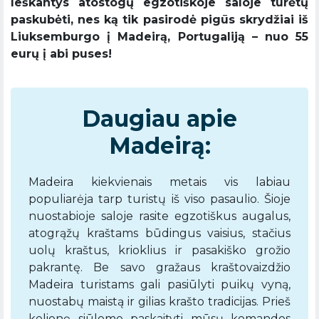
Ieškantys atostogų egzotiškoje saloje turėtų
paskubėti, nes ką tik pasirodė pigūs skrydžiai iš
Liuksemburgo į Madeirą, Portugaliją – nuo 55
eurų į abi puses!
Daugiau apie
Madeirą:
Madeira kiekvienais metais vis labiau
populiarėja tarp turistų iš viso pasaulio. Šioje
nuostabioje saloje rasite egzotiškus augalus,
atogrąžų kraštams būdingus vaisius, stačius
uolų kraštus, krioklius ir pasakiško grožio
pakrantę. Be savo gražaus kraštovaizdžio
Madeira turistams gali pasiūlyti puikų vyną,
nuostabų maistą ir gilias krašto tradicijas. Prieš
kelionę siūlome paskaityti mūsų komandos