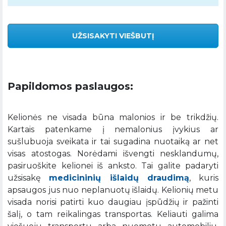
UŽSISAKYTI VIEŠBUTĮ
Papildomos paslaugos:
Kelionės ne visada būna malonios ir be trikdžių.
Kartais patenkame į nemalonius įvykius ar
sušlubuoja sveikata ir tai sugadina nuotaiką ar net
visas atostogas. Norėdami išvengti nesklandumų,
pasiruoškite kelionei iš anksto. Tai galite padaryti
užsisakę
medicininių išlaidų draudimą
, kuris
apsaugos jus nuo neplanuotų išlaidų. Kelionių metu
visada norisi patirti kuo daugiau įspūdžių ir pažinti
šalį, o tam reikalingas transportas. Keliauti galima