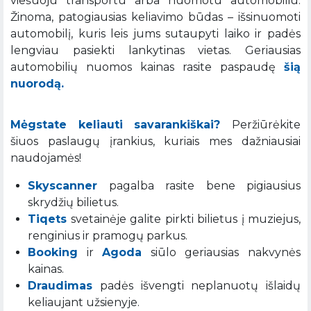
viešuoju transportu arba nuomotu automobiliu.
Žinoma, patogiausias keliavimo būdas – išsinuomoti
automobilį, kuris leis jums sutaupyti laiko ir padės
lengviau pasiekti lankytinas vietas. Geriausias
automobilių nuomos kainas rasite paspaudę
šią
nuorodą.
Mėgstate keliauti savarankiškai?
Peržiūrėkite
šiuos paslaugų įrankius, kuriais mes dažniausiai
naudojamės!
Skyscanner
pagalba rasite bene pigiausius
skrydžių bilietus.
Tiqets
svetainėje galite pirkti bilietus į muziejus,
renginius ir pramogų parkus.
Booking
ir
Agoda
siūlo geriausias nakvynės
kainas.
Draudimas
padės išvengti neplanuotų išlaidų
keliaujant užsienyje.