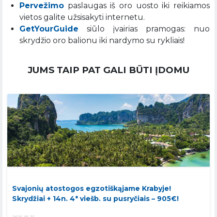
Pervežimo
paslaugas iš oro uosto iki reikiamos
vietos galite užsisakyti internetu.
GetYourGuide
siūlo įvairias pramogas: nuo
skrydžio oro balionu iki nardymo su rykliais!
JUMS TAIP PAT GALI BŪTI ĮDOMU
Svajonių atostogos egzotiškąjame Krabyje!
Skrydžiai + 14n. 4* viešb. su pusryčiais – 905€!