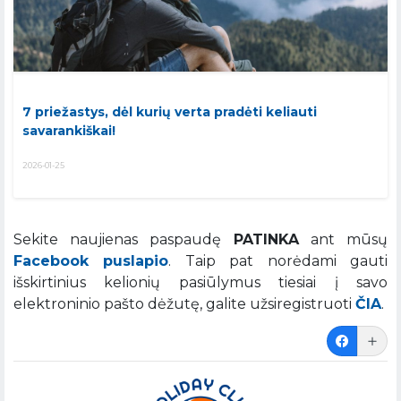
7 priežastys, dėl kurių verta pradėti keliauti
savarankiškai!
2026-01-25
Sekite naujienas paspaudę
PATINKA
ant mūsų
Facebook puslapio
. Taip pat norėdami gauti
išskirtinius kelionių pasiūlymus tiesiai į savo
elektroninio pašto dėžutę, galite užsiregistruoti
ČIA
.