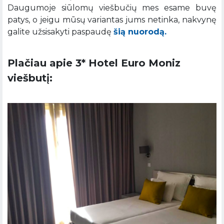
Daugumoje siūlomų viešbučių mes esame buvę
patys, o jeigu mūsų variantas jums netinka, nakvynę
galite užsisakyti paspaudę
šią nuorodą.
Plačiau apie 3* Hotel Euro Moniz
viešbutį: