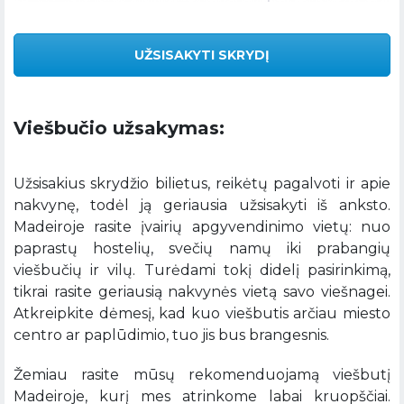
UŽSISAKYTI SKRYDĮ
Viešbučio užsakymas:
Užsisakius skrydžio bilietus, reikėtų pagalvoti ir apie
nakvynę, todėl ją geriausia užsisakyti iš anksto.
Madeiroje rasite įvairių apgyvendinimo vietų: nuo
paprastų hostelių, svečių namų iki prabangių
viešbučių ir vilų. Turėdami tokį didelį pasirinkimą,
tikrai rasite geriausią nakvynės vietą savo viešnagei.
Atkreipkite dėmesį, kad kuo viešbutis arčiau miesto
centro ar paplūdimio, tuo jis bus brangesnis.
Žemiau rasite mūsų rekomenduojamą viešbutį
Madeiroje, kurį mes atrinkome labai kruopščiai.