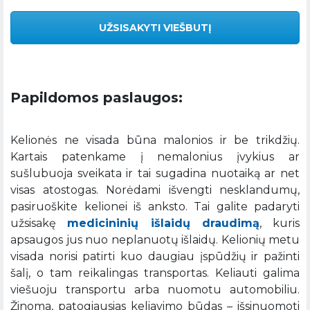
UŽSISAKYTI VIEŠBUTĮ
Papildomos paslaugos:
Kelionės ne visada būna malonios ir be trikdžių.
Kartais patenkame į nemalonius įvykius ar
sušlubuoja sveikata ir tai sugadina nuotaiką ar net
visas atostogas. Norėdami išvengti nesklandumų,
pasiruoškite kelionei iš anksto. Tai galite padaryti
užsisakę
medicininių išlaidų draudimą
, kuris
apsaugos jus nuo neplanuotų išlaidų. Kelionių metu
visada norisi patirti kuo daugiau įspūdžių ir pažinti
šalį, o tam reikalingas transportas. Keliauti galima
viešuoju transportu arba nuomotu automobiliu.
Žinoma, patogiausias keliavimo būdas – išsinuomoti