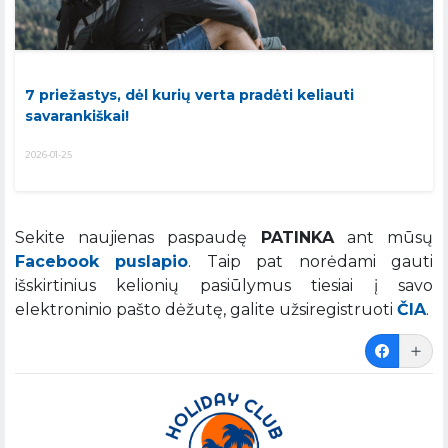
7 priežastys, dėl kurių verta pradėti keliauti
savarankiškai!
2026-01-25
Sekite naujienas paspaudę
PATINKA
ant mūsų
Facebook puslapio
. Taip pat norėdami gauti
išskirtinius kelionių pasiūlymus tiesiai į savo
elektroninio pašto dėžutę, galite užsiregistruoti
ČIA
.