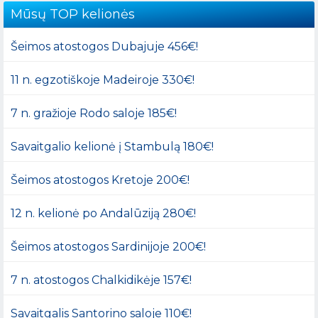
Mūsų TOP kelionės
Šeimos atostogos Dubajuje 456€!
11 n. egzotiškoje Madeiroje 330€!
7 n. gražioje Rodo saloje 185€!
Savaitgalio kelionė į Stambulą 180€!
Šeimos atostogos Kretoje 200€!
12 n. kelionė po Andalūziją 280€!
Šeimos atostogos Sardinijoje 200€!
7 n. atostogos Chalkidikėje 157€!
Savaitgalis Santorino saloje 110€!