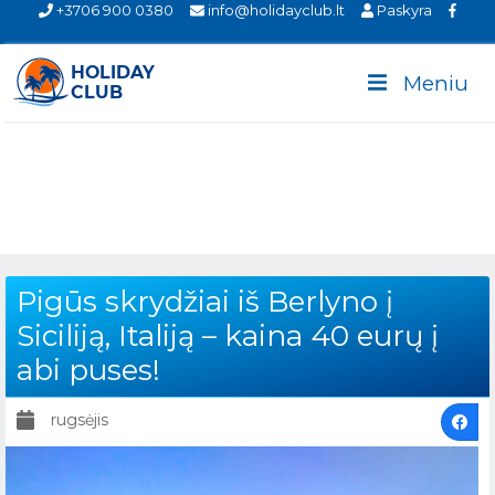
+3706 900 0380
info@holidayclub.lt
Paskyra
Meniu
Pigūs skrydžiai iš Berlyno į
Siciliją, Italiją – kaina 40 eurų į
abi puses!
rugsėjis