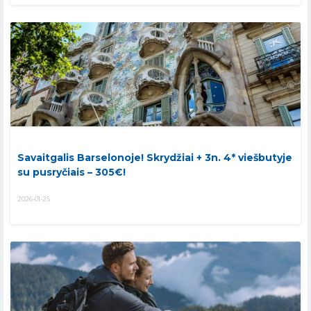
Savaitgalis Barselonoje! Skrydžiai + 3n. 4* viešbutyje
su pusryčiais – 305€!
2026-01-25