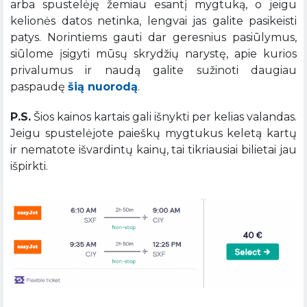
arba spustelėję žemiau esantį mygtuką, o jeigu
kelionės datos netinka, lengvai jas galite pasikeisti
patys. Norintiems gauti dar geresnius pasiūlymus,
siūlome įsigyti mūsų skrydžių narystę, apie kurios
privalumus ir naudą galite sužinoti daugiau
paspaudę
šią nuorodą
.
P.S.
Šios kainos kartais gali išnykti per kelias valandas.
Jeigu spustelėjote paieškų mygtukus keletą kartų
ir nematote išvardintų kainų, tai tikriausiai bilietai jau
išpirkti.