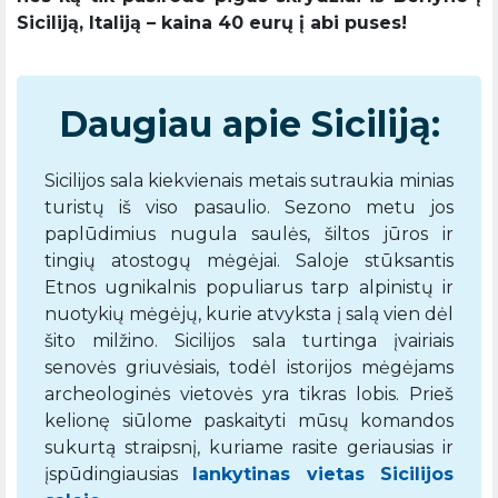
Siciliją, Italiją – kaina 40 eurų į abi puses!
Daugiau apie Siciliją:
Sicilijos sala kiekvienais metais sutraukia minias
turistų iš viso pasaulio. Sezono metu jos
paplūdimius nugula saulės, šiltos jūros ir
tingių atostogų mėgėjai. Saloje stūksantis
Etnos ugnikalnis populiarus tarp alpinistų ir
nuotykių mėgėjų, kurie atvyksta į salą vien dėl
šito milžino. Sicilijos sala turtinga įvairiais
senovės griuvėsiais, todėl istorijos mėgėjams
archeologinės vietovės yra tikras lobis. Prieš
kelionę siūlome paskaityti mūsų komandos
sukurtą straipsnį, kuriame rasite geriausias ir
įspūdingiausias
lankytinas vietas Sicilijos