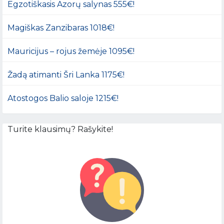
Egzotiškasis Azorų salynas 555€!
Magiškas Zanzibaras 1018€!
Mauricijus – rojus žemėje 1095€!
Žadą atimanti Šri Lanka 1175€!
Atostogos Balio saloje 1215€!
Turite klausimų? Rašykite!