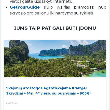
vietos galite užsisakyti internetu.
GetYourGuide
siūlo įvairias pramogas: nuo
skrydžio oro balionu iki nardymo su rykliais!
JUMS TAIP PAT GALI BŪTI ĮDOMU
Svajonių atostogos egzotiškąjame Krabyje!
Skrydžiai + 14n. 4* viešb. su pusryčiais – 905€!
2026-01-25