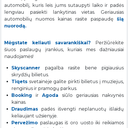
automobilį, kuris leis jums sutaupyti laiko ir padės
lengviau pasiekti lankytinas vietas. Geriausias
automobilių nuomos kainas rasite paspaudę
šią
nuorodą.
Mėgstate keliauti savarankiškai?
Peržiūrėkite
šiuos paslaugų įrankius, kuriais mes dažniausiai
naudojamės!
Skyscanner
pagalba rasite bene pigiausius
skrydžių bilietus.
Tiqets
svetainėje galite pirkti bilietus į muziejus,
renginius ir pramogų parkus.
Booking
ir
Agoda
siūlo geriausias nakvynės
kainas.
Draudimas
padės išvengti neplanuotų išlaidų
keliaujant užsienyje.
Pervežimo
paslaugas iš oro uosto iki reikiamos