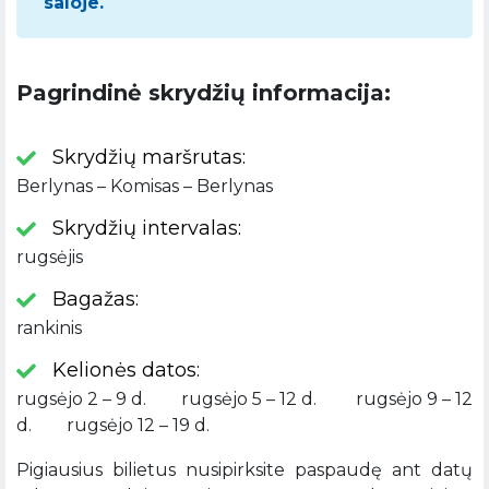
saloje.
Pagrindinė skrydžių informacija:
Skrydžių maršrutas:
Berlynas – Komisas – Berlynas
Skrydžių intervalas:
rugsėjis
Bagažas:
rankinis
Kelionės datos:
rugsėjo 2 – 9 d. rugsėjo 5 – 12 d. rugsėjo 9 – 12
d. rugsėjo 12 – 19 d.
Pigiausius bilietus nusipirksite paspaudę ant datų