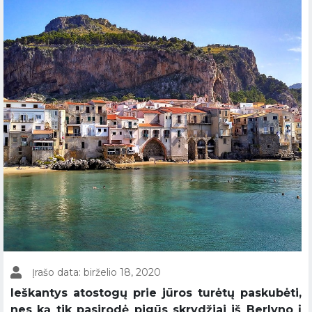
Įrašo data: birželio 18, 2020
Ieškantys atostogų prie jūros turėtų paskubėti,
nes ką tik pasirodė pigūs skrydžiai iš Berlyno į