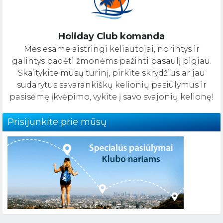
Holiday Club komanda
Mes esame aistringi keliautojai, norintys ir
galintys padėti žmonėms pažinti pasaulį pigiau.
Skaitykite mūsų turinį, pirkite skrydžius ar jau
sudarytus savarankiškų kelionių pasiūlymus ir
pasisėmę įkvėpimo, vykite į savo svajonių kelionę!
Prisijunkite prie mūsų