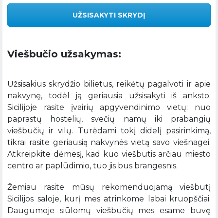
UŽSISAKYTI SKRYDĮ
Viešbučio užsakymas:
Užsisakius skrydžio bilietus, reikėtų pagalvoti ir apie
nakvynę, todėl ją geriausia užsisakyti iš anksto.
Sicilijoje rasite įvairių apgyvendinimo vietų: nuo
paprastų hostelių, svečių namų iki prabangių
viešbučių ir vilų. Turėdami tokį didelį pasirinkimą,
tikrai rasite geriausią nakvynės vietą savo viešnagei.
Atkreipkite dėmesį, kad kuo viešbutis arčiau miesto
centro ar paplūdimio, tuo jis bus brangesnis.
Žemiau rasite mūsų rekomenduojamą viešbutį
Sicilijos saloje, kurį mes atrinkome labai kruopščiai.
Daugumoje siūlomų viešbučių mes esame buvę