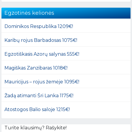
Egzotinės kelionės
Dominikos Respublika 1209€!
Karibų rojus Barbadosas 1075€!
Egzotiškasis Azorų salynas 555€!
Magiškas Zanzibaras 1018€!
Mauricijus – rojus žemėje 1095€!
Žadą atimanti Šri Lanka 1175€!
Atostogos Balio saloje 1215€!
Turite klausimų? Rašykite!