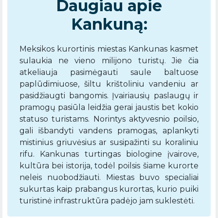
Daugiau apie
Kankuną:
Meksikos kurortinis miestas Kankunas kasmet
sulaukia ne vieno milijono turistų. Jie čia
atkeliauja pasimėgauti saule baltuose
paplūdimiuose, šiltu krištoliniu vandeniu ar
pasidžiaugti bangomis. Įvairiausių paslaugų ir
pramogų pasiūla leidžia gerai jaustis bet kokio
statuso turistams. Norintys aktyvesnio poilsio,
gali išbandyti vandens pramogas, aplankyti
mistinius griuvėsius ar susipažinti su koraliniu
rifu. Kankunas turtingas biologine įvairove,
kultūra bei istorija, todėl poilsis šiame kurorte
neleis nuobodžiauti. Miestas buvo specialiai
sukurtas kaip prabangus kurortas, kurio puiki
turistinė infrastruktūra padėjo jam suklestėti.