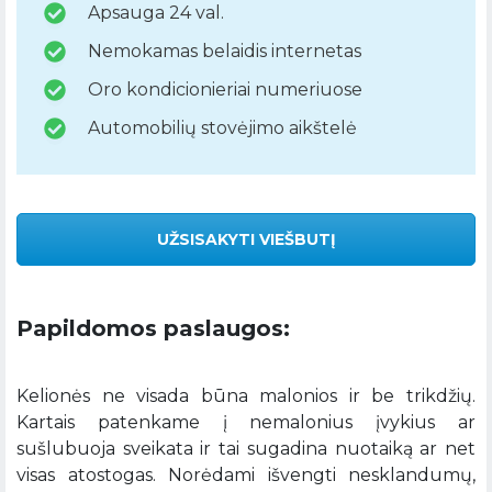
Apsauga 24 val.
Nemokamas belaidis internetas
Oro kondicionieriai numeriuose
Automobilių stovėjimo aikštelė
UŽSISAKYTI VIEŠBUTĮ
Papildomos paslaugos:
Kelionės ne visada būna malonios ir be trikdžių.
Kartais patenkame į nemalonius įvykius ar
sušlubuoja sveikata ir tai sugadina nuotaiką ar net
visas atostogas. Norėdami išvengti nesklandumų,