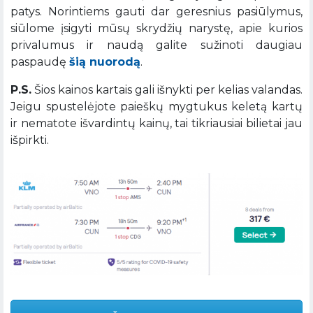
patys. Norintiems gauti dar geresnius pasiūlymus,
siūlome įsigyti mūsų skrydžių narystę, apie kurios
privalumus ir naudą galite sužinoti daugiau
paspaudę
šią nuorodą
.
P.S.
Šios kainos kartais gali išnykti per kelias valandas.
Jeigu spustelėjote paieškų mygtukus keletą kartų
ir nematote išvardintų kainų, tai tikriausiai bilietai jau
išpirkti.