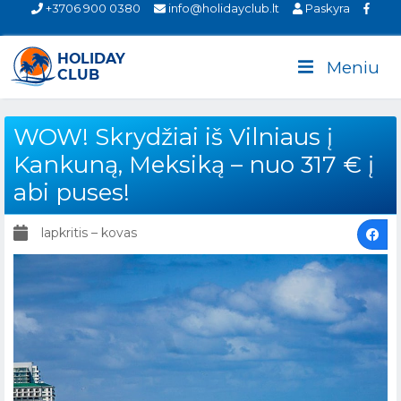
+3706 900 0380
info@holidayclub.lt
Paskyra
Meniu
WOW! Skrydžiai iš Vilniaus į
Kankuną, Meksiką – nuo 317 € į
abi puses!
lapkritis – kovas