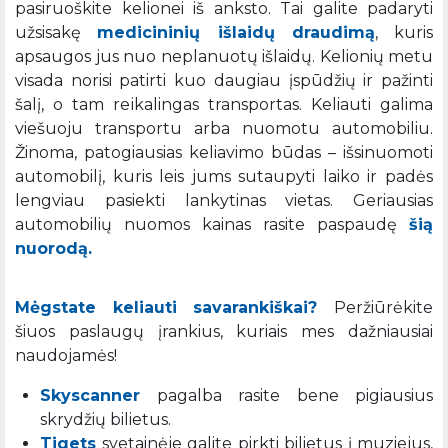
pasiruoškite kelionei iš anksto. Tai galite padaryti
užsisakę
medicininių išlaidų draudimą
, kuris
apsaugos jus nuo neplanuotų išlaidų. Kelionių metu
visada norisi patirti kuo daugiau įspūdžių ir pažinti
šalį, o tam reikalingas transportas. Keliauti galima
viešuoju transportu arba nuomotu automobiliu.
Žinoma, patogiausias keliavimo būdas – išsinuomoti
automobilį, kuris leis jums sutaupyti laiko ir padės
lengviau pasiekti lankytinas vietas. Geriausias
automobilių nuomos kainas rasite paspaudę
šią
nuorodą.
Mėgstate keliauti savarankiškai?
Peržiūrėkite
šiuos paslaugų įrankius, kuriais mes dažniausiai
naudojamės!
Skyscanner
pagalba rasite bene pigiausius
skrydžių bilietus.
Tiqets
svetainėje galite pirkti bilietus į muziejus,