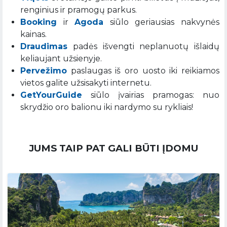
renginius ir pramogų parkus.
Booking
ir
Agoda
siūlo geriausias nakvynės
kainas.
Draudimas
padės išvengti neplanuotų išlaidų
keliaujant užsienyje.
Pervežimo
paslaugas iš oro uosto iki reikiamos
vietos galite užsisakyti internetu.
GetYourGuide
siūlo įvairias pramogas: nuo
skrydžio oro balionu iki nardymo su rykliais!
JUMS TAIP PAT GALI BŪTI ĮDOMU