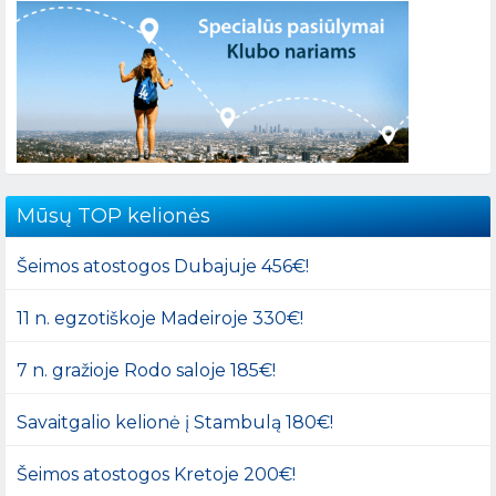
Mūsų TOP kelionės
Šeimos atostogos Dubajuje 456€!
11 n. egzotiškoje Madeiroje 330€!
7 n. gražioje Rodo saloje 185€!
Savaitgalio kelionė į Stambulą 180€!
Šeimos atostogos Kretoje 200€!