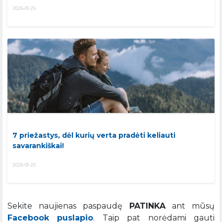
2026-01-25
7 priežastys, dėl kurių verta pradėti keliauti
savarankiškai!
2026-01-25
Sekite naujienas paspaudę
PATINKA
ant mūsų
Facebook puslapio
. Taip pat norėdami gauti