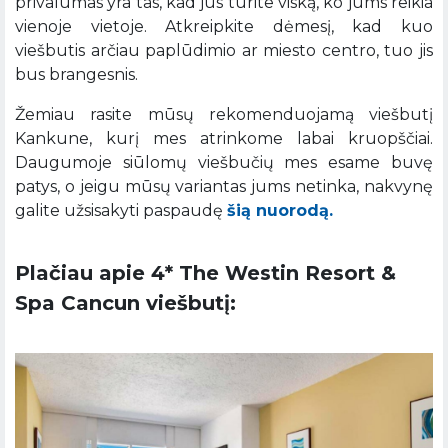
privalumas yra tas, kad jūs turite viską, ko jums reikia
vienoje vietoje. Atkreipkite dėmesį, kad kuo
viešbutis arčiau paplūdimio ar miesto centro, tuo jis
bus brangesnis.
Žemiau rasite mūsų rekomenduojamą viešbutį
Kankune, kurį mes atrinkome labai kruopščiai.
Daugumoje siūlomų viešbučių mes esame buvę
patys, o jeigu mūsų variantas jums netinka, nakvynę
galite užsisakyti paspaudę
šią nuorodą.
Plačiau apie 4* The Westin Resort &
Spa Cancun viešbutį: