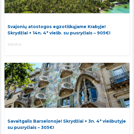
Svajonių atostogos egzotiškąjame Krabyje!
Skrydžiai + 14n. 4* viešb. su pusryčiais – 905€!
2026-01-25
Savaitgalis Barselonoje! Skrydžiai + 3n. 4* viešbutyje
su pusryčiais – 305€!