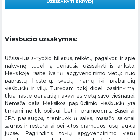
UŽSISAKYTI SKRYDĮ
Viešbučio užsakymas:
Užsisakius skrydžio bilietus, reikėtų pagalvoti ir apie
nakvynę, todėl ją geriausia užsisakyti iš anksto.
Meksikoje rasite įvairių apgyvendinimo vietų: nuo
paprastų hostelių, svečių namų iki prabangių
viešbučių ir vilų. Turėdami tokį didelį pasirinkimą,
tikrai rasite geriausią nakvynės vietą savo viešnagei.
Nemaža dalis Meksikos paplūdimio viešbučių yra
tinkami ne tik poilsiui, bet ir pramogoms. Baseinai,
SPA paslaugos, treniruoklių salės, masažo salonai,
saunos ir restoranai bei kitos pramogos jūsų laukia
juose. Pagrindinis tokių apgyvendinimo vietų