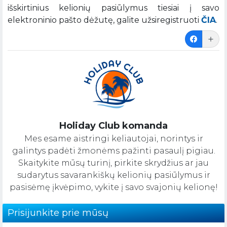
išskirtinius kelionių pasiūlymus tiesiai į savo
elektroninio pašto dėžutę, galite užsiregistruoti
ČIA
.
Holiday Club komanda
Mes esame aistringi keliautojai, norintys ir
galintys padėti žmonėms pažinti pasaulį pigiau.
Skaitykite mūsų turinį, pirkite skrydžius ar jau
sudarytus savarankiškų kelionių pasiūlymus ir
pasisėmę įkvėpimo, vykite į savo svajonių kelionę!
Prisijunkite prie mūsų