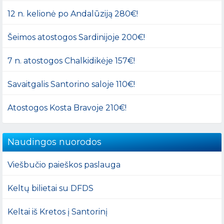
12 n. kelionė po Andalūziją 280€!
Šeimos atostogos Sardinijoje 200€!
7 n. atostogos Chalkidikėje 157€!
Savaitgalis Santorino saloje 110€!
Atostogos Kosta Bravoje 210€!
Naudingos nuorodos
Viešbučio paieškos paslauga
Keltų bilietai su DFDS
Keltai iš Kretos į Santorinį