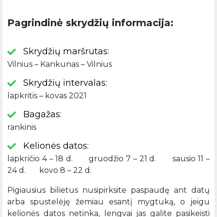
Pagrindinė skrydžių informacija:
Skrydžių maršrutas:
Vilnius – Kankunas – Vilnius
Skrydžių intervalas:
lapkritis – kovas 2021
Bagažas:
rankinis
Kelionės datos:
lapkričio 4 – 18 d. gruodžio 7 – 21 d. sausio 11 –
24 d. kovo 8 – 22 d.
Pigiausius bilietus nusipirksite paspaudę ant datų
arba spustelėję žemiau esantį mygtuką, o jeigu
kelionės datos netinka, lengvai jas galite pasikeisti