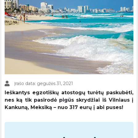
Įrašo data: gegužės 31, 2021
Ieškantys egzotiškų atostogų turėtų paskubėti,
nes ką tik pasirodė pigūs skrydžiai iš Vilniaus į
Kankuną, Meksiką – nuo 317 eurų į abi puses!