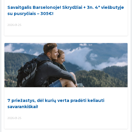
Savaitgalis Barselonoje! Skrydžiai + 3n. 4* viešbutyje
su pusryčiais – 305€!
2026-01-25
7 priežastys, dėl kurių verta pradėti keliauti
savarankiškai!
2026-01-25