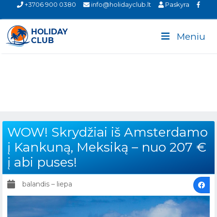
+3706 900 0380
info@holidayclub.lt
Paskyra
Meniu
WOW! Skrydžiai iš Amsterdamo
į Kankuną, Meksiką – nuo 207 €
į abi puses!
balandis – liepa