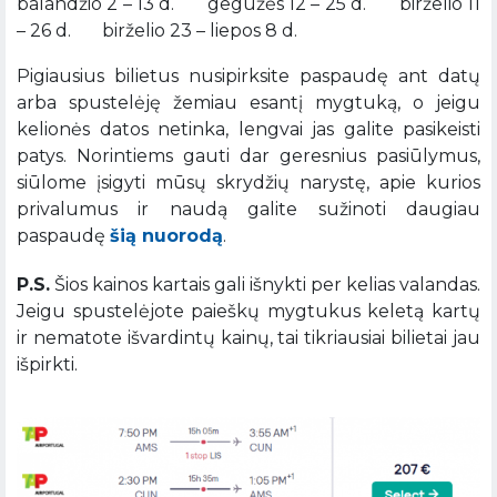
balandžio 2 – 13 d. gegužės 12 – 25 d. birželio 11
– 26 d. birželio 23 – liepos 8 d.
Pigiausius bilietus nusipirksite paspaudę ant datų
arba spustelėję žemiau esantį mygtuką, o jeigu
kelionės datos netinka, lengvai jas galite pasikeisti
patys. Norintiems gauti dar geresnius pasiūlymus,
siūlome įsigyti mūsų skrydžių narystę, apie kurios
privalumus ir naudą galite sužinoti daugiau
paspaudę
šią nuorodą
.
P.S.
Šios kainos kartais gali išnykti per kelias valandas.
Jeigu spustelėjote paieškų mygtukus keletą kartų
ir nematote išvardintų kainų, tai tikriausiai bilietai jau
išpirkti.