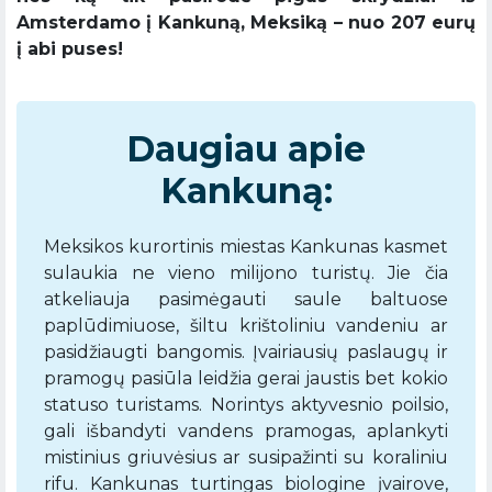
Amsterdamo į Kankuną, Meksiką – nuo 207 eurų
į abi puses!
Daugiau apie
Kankuną:
Meksikos kurortinis miestas Kankunas kasmet
sulaukia ne vieno milijono turistų. Jie čia
atkeliauja pasimėgauti saule baltuose
paplūdimiuose, šiltu krištoliniu vandeniu ar
pasidžiaugti bangomis. Įvairiausių paslaugų ir
pramogų pasiūla leidžia gerai jaustis bet kokio
statuso turistams. Norintys aktyvesnio poilsio,
gali išbandyti vandens pramogas, aplankyti
mistinius griuvėsius ar susipažinti su koraliniu
rifu. Kankunas turtingas biologine įvairove,