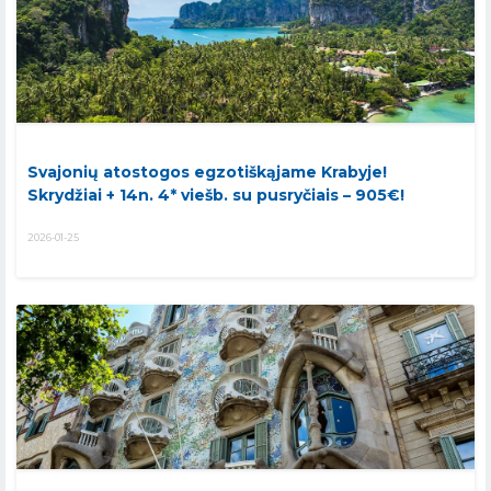
Svajonių atostogos egzotiškąjame Krabyje!
Skrydžiai + 14n. 4* viešb. su pusryčiais – 905€!
2026-01-25