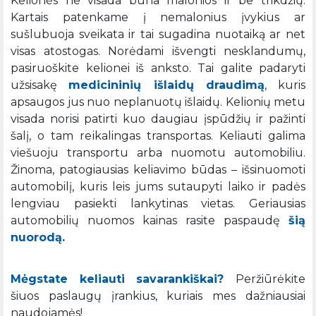
Kelionės ne visada būna malonios ir be trikdžių.
Kartais patenkame į nemalonius įvykius ar
sušlubuoja sveikata ir tai sugadina nuotaiką ar net
visas atostogas. Norėdami išvengti nesklandumų,
pasiruoškite kelionei iš anksto. Tai galite padaryti
užsisakę
medicininių išlaidų draudimą
, kuris
apsaugos jus nuo neplanuotų išlaidų. Kelionių metu
visada norisi patirti kuo daugiau įspūdžių ir pažinti
šalį, o tam reikalingas transportas. Keliauti galima
viešuoju transportu arba nuomotu automobiliu.
Žinoma, patogiausias keliavimo būdas – išsinuomoti
automobilį, kuris leis jums sutaupyti laiko ir padės
lengviau pasiekti lankytinas vietas. Geriausias
automobilių nuomos kainas rasite paspaudę
šią
nuorodą.
Mėgstate keliauti savarankiškai?
Peržiūrėkite
šiuos paslaugų įrankius, kuriais mes dažniausiai
naudojamės!