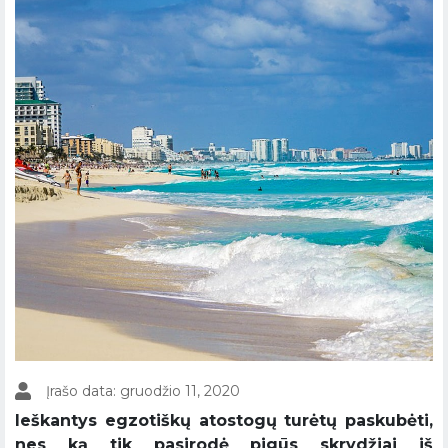
Įrašo data: gruodžio 11, 2020
Ieškantys egzotiškų atostogų turėtų paskubėti,
nes ką tik pasirodė pigūs skrydžiai iš