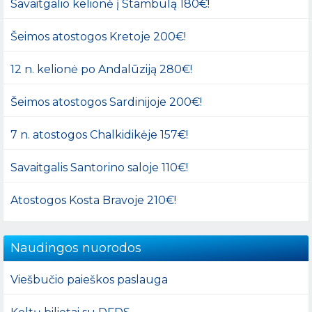
Savaitgalio kelionė į Stambulą 180€!
Šeimos atostogos Kretoje 200€!
12 n. kelionė po Andalūziją 280€!
Šeimos atostogos Sardinijoje 200€!
7 n. atostogos Chalkidikėje 157€!
Savaitgalis Santorino saloje 110€!
Atostogos Kosta Bravoje 210€!
Naudingos nuorodos
Viešbučio paieškos paslauga