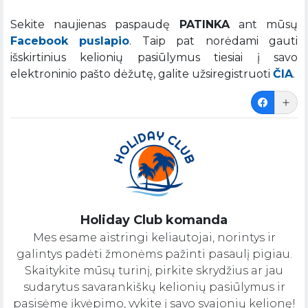
Sekite naujienas paspaudę
PATINKA
ant mūsų
Facebook puslapio
. Taip pat norėdami gauti
išskirtinius kelionių pasiūlymus tiesiai į savo
elektroninio pašto dėžutę, galite užsiregistruoti
ČIA
.
Holiday Club komanda
Mes esame aistringi keliautojai, norintys ir
galintys padėti žmonėms pažinti pasaulį pigiau.
Skaitykite mūsų turinį, pirkite skrydžius ar jau
sudarytus savarankiškų kelionių pasiūlymus ir
pasisėmę įkvėpimo, vykite į savo svajonių kelionę!