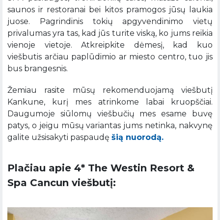
saunos ir restoranai bei kitos pramogos jūsų laukia
juose. Pagrindinis tokių apgyvendinimo vietų
privalumas yra tas, kad jūs turite viską, ko jums reikia
vienoje vietoje. Atkreipkite dėmesį, kad kuo
viešbutis arčiau paplūdimio ar miesto centro, tuo jis
bus brangesnis.
Žemiau rasite mūsų rekomenduojamą viešbutį
Kankune, kurį mes atrinkome labai kruopščiai.
Daugumoje siūlomų viešbučių mes esame buvę
patys, o jeigu mūsų variantas jums netinka, nakvynę
galite užsisakyti paspaudę
šią nuorodą.
Plačiau apie 4* The Westin Resort &
Spa Cancun viešbutį: