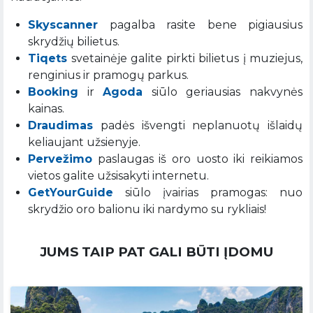
Skyscanner
pagalba rasite bene pigiausius
skrydžių bilietus.
Tiqets
svetainėje galite pirkti bilietus į muziejus,
renginius ir pramogų parkus.
Booking
ir
Agoda
siūlo geriausias nakvynės
kainas.
Draudimas
padės išvengti neplanuotų išlaidų
keliaujant užsienyje.
Pervežimo
paslaugas iš oro uosto iki reikiamos
vietos galite užsisakyti internetu.
GetYourGuide
siūlo įvairias pramogas: nuo
skrydžio oro balionu iki nardymo su rykliais!
JUMS TAIP PAT GALI BŪTI ĮDOMU