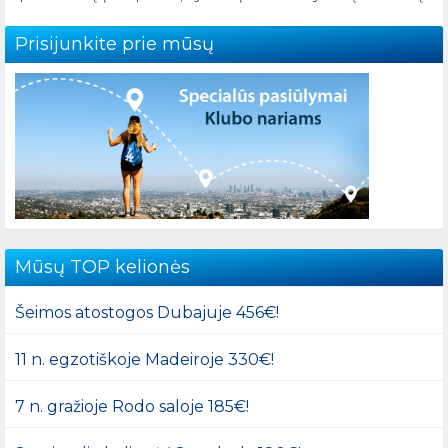
Prisijunkite prie mūsų
Mūsų TOP kelionės
Šeimos atostogos Dubajuje 456€!
11 n. egzotiškoje Madeiroje 330€!
7 n. gražioje Rodo saloje 185€!