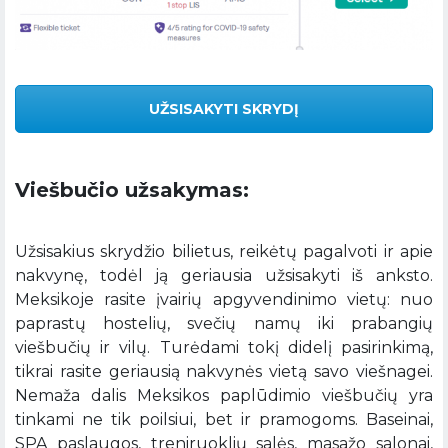
UŽSISAKYTI SKRYDĮ
Viešbučio užsakymas:
Užsisakius skrydžio bilietus, reikėtų pagalvoti ir apie
nakvynę, todėl ją geriausia užsisakyti iš anksto.
Meksikoje rasite įvairių apgyvendinimo vietų: nuo
paprastų hostelių, svečių namų iki prabangių
viešbučių ir vilų. Turėdami tokį didelį pasirinkimą,
tikrai rasite geriausią nakvynės vietą savo viešnagei.
Nemaža dalis Meksikos paplūdimio viešbučių yra
tinkami ne tik poilsiui, bet ir pramogoms. Baseinai,
SPA paslaugos, treniruoklių salės, masažo salonai,