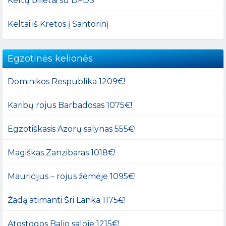
Keltų bilietai su DFDS
Keltai iš Kretos į Santorinį
Egzotinės kelionės
Dominikos Respublika 1209€!
Karibų rojus Barbadosas 1075€!
Egzotiškasis Azorų salynas 555€!
Magiškas Zanzibaras 1018€!
Mauricijus – rojus žemėje 1095€!
Žadą atimanti Šri Lanka 1175€!
Atostogos Balio saloje 1215€!