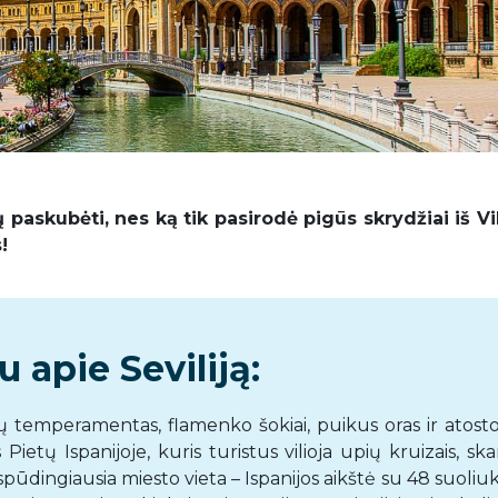
paskubėti, nes ką tik pasirodė pigūs skrydžiai iš Vi
!
 apie Seviliją:
panų temperamentas, flamenko šokiai, puikus oras ir atos
 Pietų Ispanijoje, kuris turistus vilioja upių kruizais, sk
ūdingiausia miesto vieta – Ispanijos aikštė su 48 suoliuk