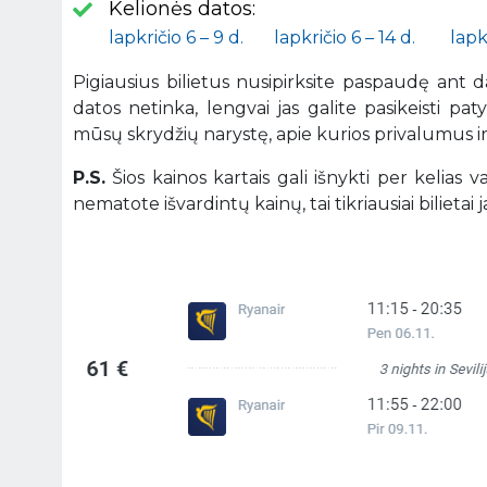
Kelionės datos:
lapkričio 6 – 9 d.
lapkričio 6 – 14 d.
lapkr
Pigiausius bilietus nusipirksite paspaudę ant 
datos netinka, lengvai jas galite pasikeisti pa
mūsų skrydžių narystę, apie kurios privalumus 
P.S.
Šios kainos kartais gali išnykti per kelias
nematote išvardintų kainų, tai tikriausiai bilietai ja