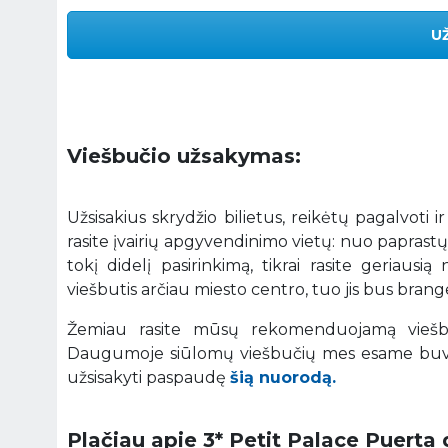
U
Viešbučio užsakymas:
Užsisakius skrydžio bilietus, reikėtų pagalvoti ir
rasite įvairių apgyvendinimo vietų: nuo paprastų
tokį didelį pasirinkimą, tikrai rasite geriaus
viešbutis arčiau miesto centro, tuo jis bus brange
Žemiau rasite mūsų rekomenduojamą viešbutį
Daugumoje siūlomų viešbučių mes esame buvę 
užsisakyti paspaudę
šią nuorodą.
Plačiau apie 3* Petit Palace Puerta 