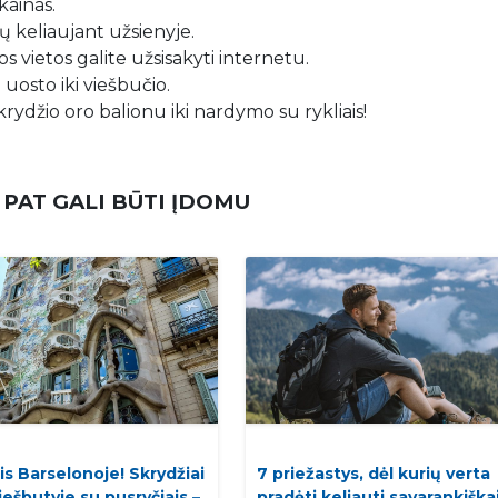
kainas.
 keliaujant užsienyje.
s vietos galite užsisakyti internetu.
 uosto iki viešbučio.
krydžio oro balionu iki nardymo su rykliais!
 PAT GALI BŪTI ĮDOMU
is Barselonoje! Skrydžiai
7 priežastys, dėl kurių verta
viešbutyje su pusryčiais –
pradėti keliauti savarankiškai