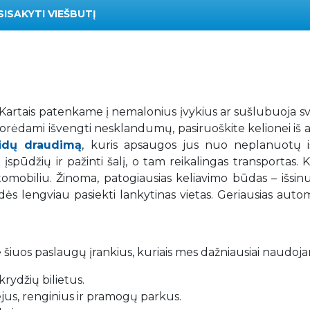
SISAKYTI VIEŠBUTĮ
. Kartais patenkame į nemalonius įvykius ar sušlubuoja s
 Norėdami išvengti nesklandumų, pasiruoškite kelionei iš 
aidų draudimą
, kuris apsaugos jus nuo neplanuotų iš
spūdžių ir pažinti šalį, o tam reikalingas transportas. K
mobiliu. Žinoma, patogiausias keliavimo būdas – išsin
adės lengviau pasiekti lankytinas vietas. Geriausias auto
 šiuos paslaugų įrankius, kuriais mes dažniausiai naudoj
rydžių bilietus.
iejus, renginius ir pramogų parkus.