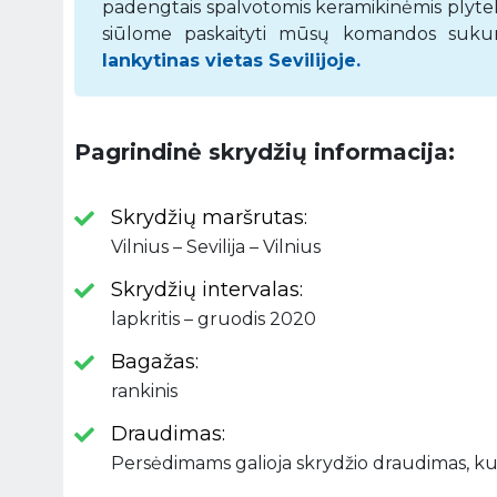
padengtais spalvotomis keramikinėmis plytelėm
siūlome paskaityti mūsų komandos sukurtą 
lankytinas vietas Sevilijoje.
Pagrindinė skrydžių informacija:
Skrydžių maršrutas:
Vilnius – Sevilija – Vilnius
Skrydžių intervalas:
lapkritis – gruodis 2020
Bagažas:
rankinis
Draudimas:
Persėdimams galioja skrydžio draudimas, k