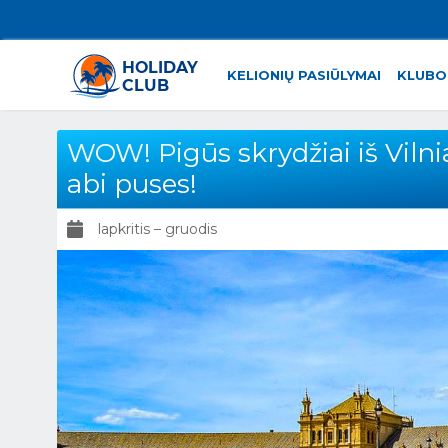
KELIONIŲ PASIŪLYMAI
KLUBO
WOW! Pigūs skrydžiai iš Vilniau
abi puses!
lapkritis – gruodis