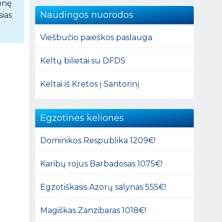
ionę
Naudingos nuorodos
ias
Viešbučio paieškos paslauga
Keltų bilietai su DFDS
Keltai iš Kretos į Santorinį
Egzotinės kelionės
Dominikos Respublika 1209€!
Karibų rojus Barbadosas 1075€!
Egzotiškasis Azorų salynas 555€!
Magiškas Zanzibaras 1018€!