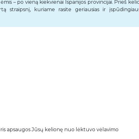
is – po vieną kiekvienai Ispanijos provincijai. Prieš kel
straipsnį, kuriame rasite geriausias ir įspūdingiaus
uris apsaugos Jūsų kelionę nuo lėktuvo vėlavimo