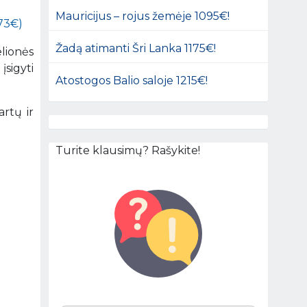
Mauricijus – rojus žemėje 1095€!
(73€)
Žadą atimanti Šri Lanka 1175€!
lionės
įsigyti
Atostogos Balio saloje 1215€!
artų ir
Turite klausimų? Rašykite!