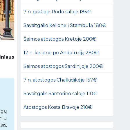
7 n. gražioje Rodo saloje 185€!
Savaitgalio kelionė į Stambulą 180€!
Šeimos atostogos Kretoje 200€!
12 n. kelionė po Andalūziją 280€!
lniaus
Šeimos atostogos Sardinijoje 200€!
7 n. atostogos Chalkidikėje 157€!
Savaitgalis Santorino saloje 110€!
Atostogos Kosta Bravoje 210€!
togų
aniu
ais,