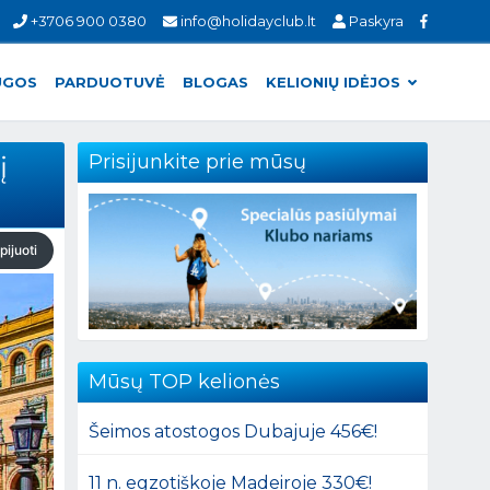
+3706 900 0380
info@holidayclub.lt
Paskyra
UGOS
PARDUOTUVĖ
BLOGAS
KELIONIŲ IDĖJOS
į
Prisijunkite prie mūsų
pijuoti
Mūsų TOP kelionės
Šeimos atostogos Dubajuje 456€!
11 n. egzotiškoje Madeiroje 330€!