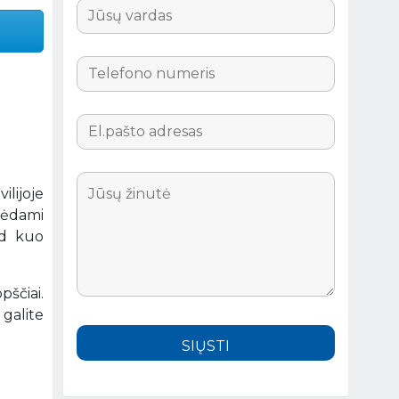
ilijoje
urėdami
ad kuo
ščiai.
galite