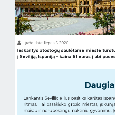
Įrašo data: liepos 6, 2020
Ieškantys atostogų saulėtame mieste turėtų 
į Seviliją, Ispaniją – kaina 61 euras į abi puses
Daugiau
Lankantis Sevilijoje jus pasitiks karštas is
ritmas. Tai pasakiško grožio miestas, įsikūręs
maistu ir nerūpestingu naktiniu gyvenimu. Įsp