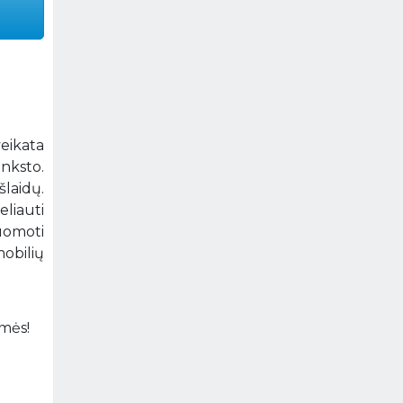
veikata
anksto.
laidų.
eliauti
uomoti
mobilių
amės!