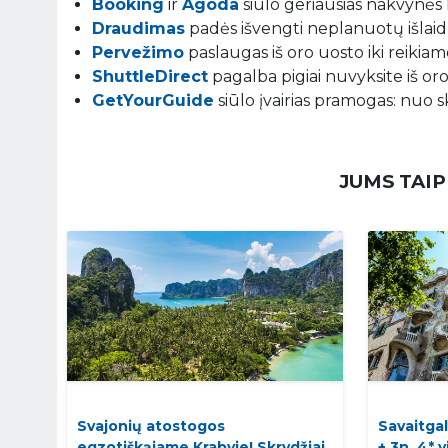
Booking
ir
Agoda
siūlo geriausias nakvynės 
Draudimas
padės išvengti neplanuotų išlaidų
Pervežimo
paslaugas iš oro uosto iki reikiamo
ShuttleDirect
pagalba pigiai nuvyksite iš oro
GetYourGuide
siūlo įvairias pramogas: nuo s
JUMS TAIP
Svajonių atostogos
Savaitgal
egzotiškąjame Krabyje! Skrydžiai
+ 3n. 4* 