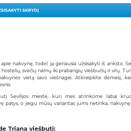
ŽSISAKYTI SKRYDĮ
 apie nakvynę, todėl ją geriausia užsisakyti iš anksto. Sev
 hostelių, svečių namų iki prabangių viešbučių ir vilų. T
ią nakvynės vietą savo viešnagei. Atkreipkite dėmesį, k
snis.
 Sevilijos mieste, kurį mes atrinkome labai kruop
patys, o jeigu mūsų variantas jums netinka, nakvynę 
de Triana viešbutį: