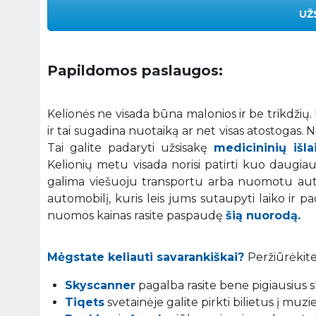
UŽ
Papildomos paslaugos:
Kelionės ne visada būna malonios ir be trikdžių
ir tai sugadina nuotaiką ar net visas atostogas.
Tai galite padaryti užsisakę
medicininių išl
Kelionių metu visada norisi patirti kuo daugiau į
galima viešuoju transportu arba nuomotu auto
automobilį, kuris leis jums sutaupyti laiko ir p
nuomos kainas rasite paspaudę
šią nuorodą.
Mėgstate keliauti savarankiškai?
Peržiūrėkite
Skyscanner
pagalba rasite bene pigiausius sk
Tiqets
svetainėje galite pirkti bilietus į muz