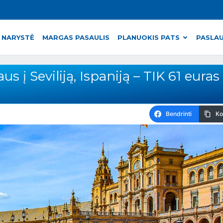
 NARYSTĖ
MARGAS PASAULIS
PLANUOKIS PATS
PASLA
s į Seviliją, Ispaniją – TIK 61 euras 
Bendrinti
Ko