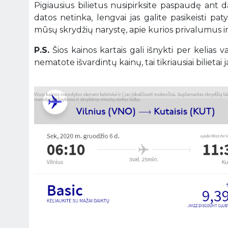
Pigiausius bilietus nusipirksite paspaudę ant 
datos netinka, lengvai jas galite pasikeisti pa
mūsų skrydžių narystę, apie kurios privalumus 
P.S.
Šios kainos kartais gali išnykti per kelias
nematote išvardintų kainų, tai tikriausiai bilietai ja