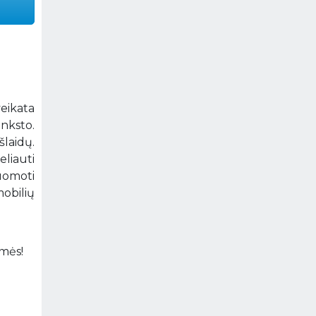
veikata
anksto.
laidų.
eliauti
uomoti
mobilių
amės!