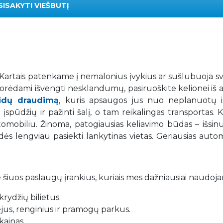
SISAKYTI VIEŠBUTĮ
. Kartais patenkame į nemalonius įvykius ar sušlubuoja s
 Norėdami išvengti nesklandumų, pasiruoškite kelionei iš 
aidų draudimą
, kuris apsaugos jus nuo neplanuotų iš
spūdžių ir pažinti šalį, o tam reikalingas transportas. K
mobiliu. Žinoma, patogiausias keliavimo būdas – išsin
adės lengviau pasiekti lankytinas vietas. Geriausias auto
 šiuos paslaugų įrankius, kuriais mes dažniausiai naudoj
rydžių bilietus.
iejus, renginius ir pramogų parkus.
kainas.