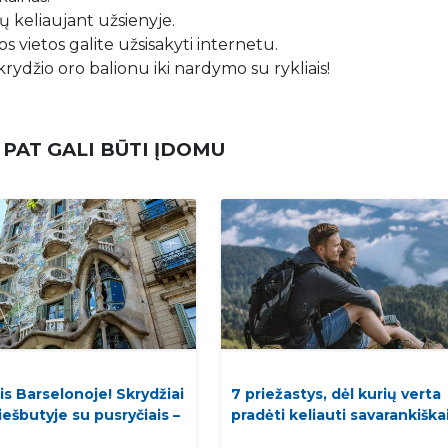
 keliaujant užsienyje.
s vietos galite užsisakyti internetu.
krydžio oro balionu iki nardymo su rykliais!
 PAT GALI BŪTI ĮDOMU
is Barselonoje! Skrydžiai
7 priežastys, dėl kurių verta
viešbutyje su pusryčiais –
pradėti keliauti savarankiškai