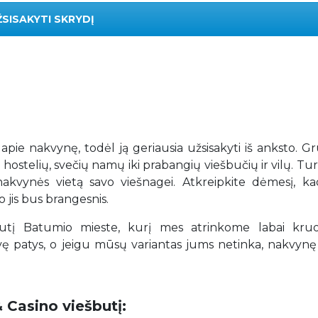
ŽSISAKYTI SKRYDĮ
r apie nakvynę, todėl ją geriausia užsisakyti iš anksto. Gr
 hostelių, svečių namų iki prabangių viešbučių ir vilų. T
ią nakvynės vietą savo viešnagei. Atkreipkite dėmesį, k
 jis bus brangesnis.
į Batumio mieste, kurį mes atrinkome labai kruop
patys, o jeigu mūsų variantas jums netinka, nakvynę 
 Casino viešbutį: