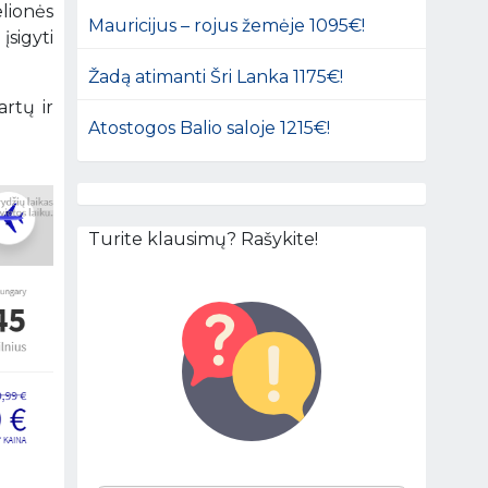
lionės
Mauricijus – rojus žemėje 1095€!
įsigyti
Žadą atimanti Šri Lanka 1175€!
artų ir
Atostogos Balio saloje 1215€!
Turite klausimų? Rašykite!