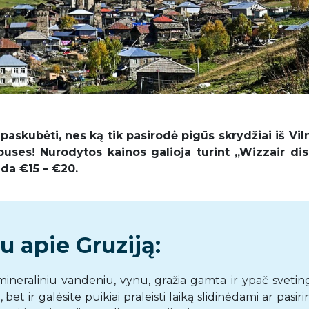
askubėti, nes ką tik pasirodė pigūs skrydžiai iš Viln
puses! Nurodytos kainos galioja turint ,,Wizzair di
eda €15 – €20.
 apie Gruziją:
mineraliniu vandeniu, vynu, gražia gamta ir ypač sveting
e, bet ir galėsite puikiai praleisti laiką slidinėdami ar pasir