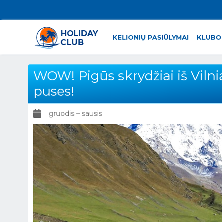
KELIONIŲ PASIŪLYMAI
KLUBO
WOW! Pigūs skrydžiai iš Vilniau
puses!
gruodis – sausis