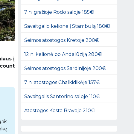
7 n. gražioje Rodo saloje 185€!
Savaitgalio kelionė į Stambulą 180€!
Šeimos atostogos Kretoje 200€!
12 n. kelionė po Andalūziją 280€!
iaus į
scount
Šeimos atostogos Sardinijoje 200€!
7 n. atostogos Chalkidikėje 157€!
Savaitgalis Santorino saloje 110€!
Atostogos Kosta Bravoje 210€!
ais
inkę