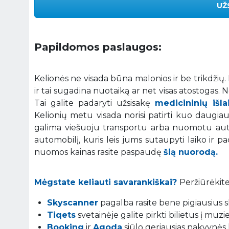
UŽ
Papildomos paslaugos:
Kelionės ne visada būna malonios ir be trikdžių
ir tai sugadina nuotaiką ar net visas atostogas.
Tai galite padaryti užsisakę
medicininių išl
Kelionių metu visada norisi patirti kuo daugiau į
galima viešuoju transportu arba nuomotu auto
automobilį, kuris leis jums sutaupyti laiko ir p
nuomos kainas rasite paspaudę
šią nuorodą.
Mėgstate keliauti savarankiškai?
Peržiūrėkite
Skyscanner
pagalba rasite bene pigiausius sk
Tiqets
svetainėje galite pirkti bilietus į muz
Booking
ir
Agoda
siūlo geriausias nakvynės 