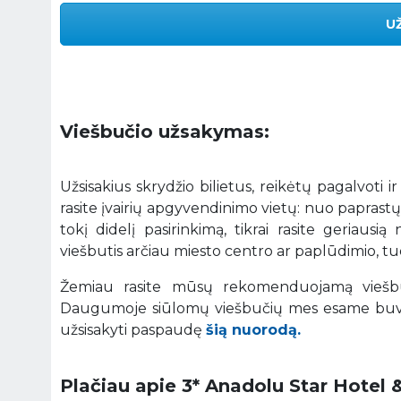
U
Viešbučio užsakymas:
Užsisakius skrydžio bilietus, reikėtų pagalvoti i
rasite įvairių apgyvendinimo vietų: nuo paprastų
tokį didelį pasirinkimą, tikrai rasite geriaus
viešbutis arčiau miesto centro ar paplūdimio, tuo
Žemiau rasite mūsų rekomenduojamą viešbut
Daugumoje siūlomų viešbučių mes esame buvę 
užsisakyti paspaudę
šią nuorodą.
Plačiau apie 3* Anadolu Star Hotel &