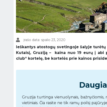
Įrašo data: spalio 23, 2020
Ieškantys atostogų svetingoje šalyje turėtų p
Kutaisį, Gruziją – kaina nuo 19 eurų į abi 
club“ kortelę, be kortelės prie kainos prisid
Daugiau
Gruzija turtinga vienuolynais, bažnyčiomis, 
vietiniais. Čia rasite ne tik ramų poilsį pajūryj