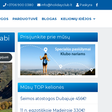
+3706 900 0380
info@holidayclub.lt
Paskyra
UGOS
PARDUOTUVĖ
BLOGAS
KELIONIŲ IDĖJOS
 abi
Prisijunkite prie mūsų
pijuoti
Mūsų TOP kelionės
Šeimos atostogos Dubajuje 456€!
11 n. egzotiškoje Madeiroje 330€!