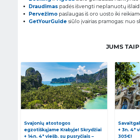
Draudimas
padės išvengti neplanuotų išlaidų
Pervežimo
paslaugas iš oro uosto iki reikiamo
GetYourGuide
siūlo įvairias pramogas: nuo s
JUMS TAIP
Svajonių atostogos
Savaitgal
egzotiškąjame Krabyje! Skrydžiai
+ 3n. 4* 
+ 14n. 4* viešb. su pusryčiais –
305€!