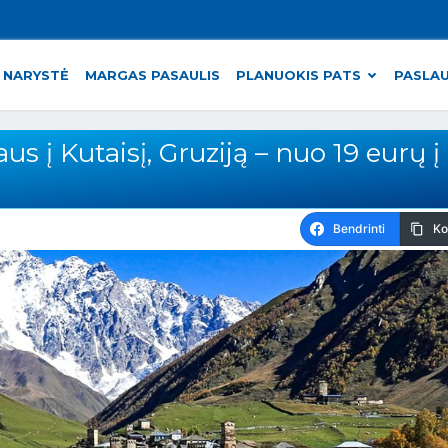
 NARYSTĖ
MARGAS PASAULIS
PLANUOKIS PATS
PASLA
s į Kutaisį, Gruziją – nuo 19 eurų į
Bendrinti
Ko