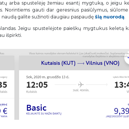
datų arba spustelėję žemiau esantį mygtuką, o jeigu ke
tys. Norintiems gauti dar geresnius pasiūlymus, siūlome 
ir naudą galite sužinoti daugiau paspaudę
šią nuorodą
.
 valandas. Jeigu spustelėjote paieškų mygtukus keletą k
u išpirkti.