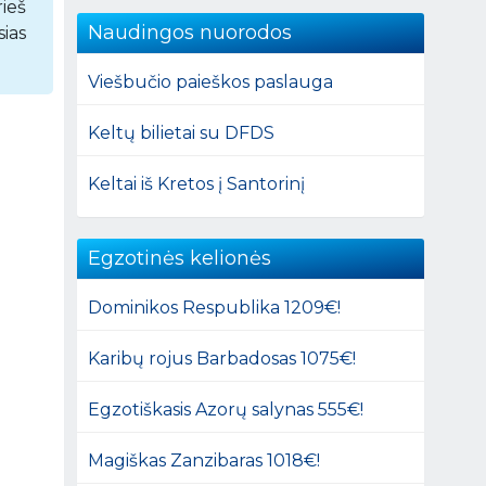
rieš
Naudingos nuorodos
sias
Viešbučio paieškos paslauga
Keltų bilietai su DFDS
Keltai iš Kretos į Santorinį
Egzotinės kelionės
Dominikos Respublika 1209€!
Karibų rojus Barbadosas 1075€!
Egzotiškasis Azorų salynas 555€!
Magiškas Zanzibaras 1018€!