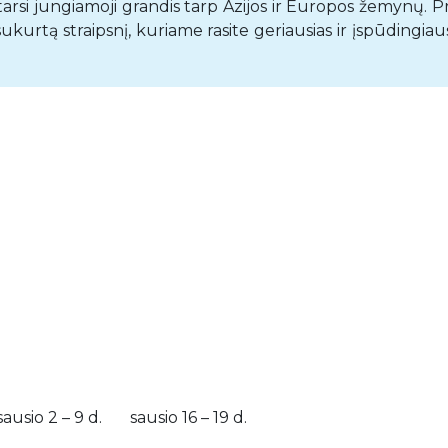
tarsi jungiamoji grandis tarp Azijos ir Europos žemynų. P
urtą straipsnį, kuriame rasite geriausias ir įspūdingiau
sio 2 – 9 d. sausio 16 – 19 d.