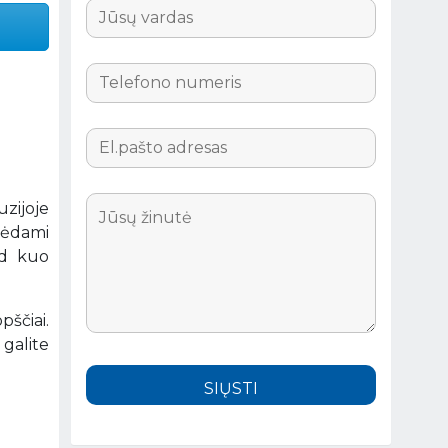
uzijoje
urėdami
ad kuo
ščiai.
galite