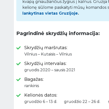
kvapą gniaužiančius žygius į kalnus. Gruzija 
kelionę siūlome paskaityti mūsų komandos suk
lankytinas vietas Gruzijoje
.
Pagrindinė skrydžių informacija:
Skrydžių maršrutas:
Vilnius – Kutaisis – Vilnius
Skrydžių intervalas:
gruodis 2020 – sausis 2021
Bagažas:
rankinis
Kelionės datos:
gruodžio 6 – 13 d. gruodžio 22 – 26 d. sau