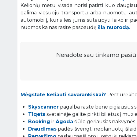
Kelionių metu visada norisi patirti kuo daugiau į
galima viešuoju transportu arba nuomotu auto
automobilį, kuris leis jums sutaupyti laiko ir p
nuomos kainas rasite paspaudę
šią nuorodą.
Neradote sau tinkamo pasiū
Mėgstate keliauti savarankiškai?
Peržiūrėkite
Skyscanner
pagalba rasite bene pigiausius sk
Tiqets
svetainėje galite pirkti bilietus į muz
Booking
ir
Agoda
siūlo geriausias nakvynės 
Draudimas
padės išvengti neplanuotų išlaidų
Pervežimo
paslaugas iš oro uosto iki reikiamo