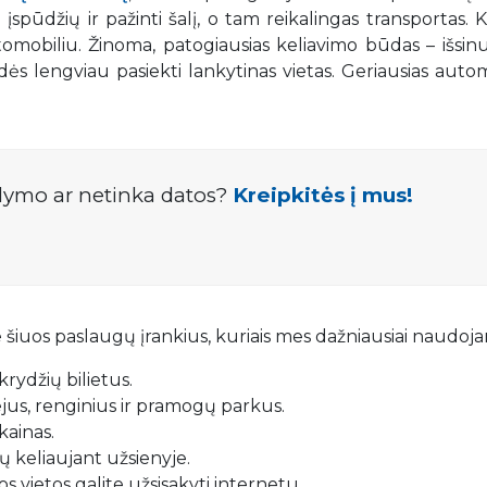
spūdžių ir pažinti šalį, o tam reikalingas transportas. K
mobiliu. Žinoma, patogiausias keliavimo būdas – išsin
adės lengviau pasiekti lankytinas vietas. Geriausias auto
lymo ar netinka datos?
Kreipkitės į mus!
 šiuos paslaugų įrankius, kuriais mes dažniausiai naudoj
rydžių bilietus.
iejus, renginius ir pramogų parkus.
kainas.
 keliaujant užsienyje.
s vietos galite užsisakyti internetu.