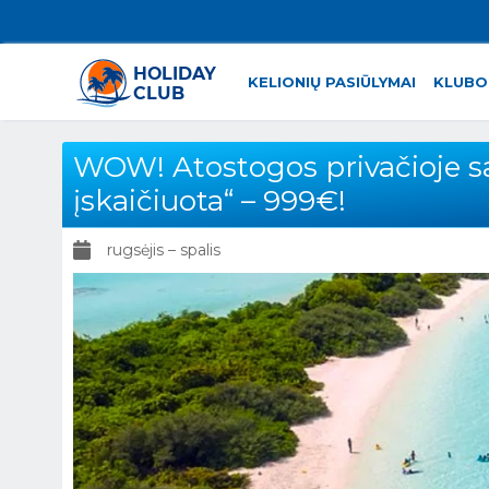
KELIONIŲ PASIŪLYMAI
KLUBO
WOW! Atostogos privačioje sa
įskaičiuota“ – 999€!
rugsėjis – spalis