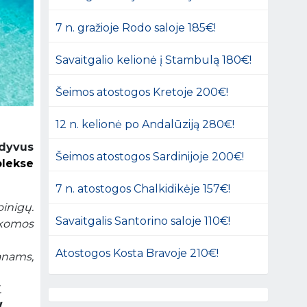
7 n. gražioje Rodo saloje 185€!
Savaitgalio kelionė į Stambulą 180€!
Šeimos atostogos Kretoje 200€!
12 n. kelionė po Andalūziją 280€!
ldyvus
Šeimos atostogos Sardinijoje 200€!
plekse
7 n. atostogos Chalkidikėje 157€!
pinigų.
Savaitgalis Santorino saloje 110€!
ikomos
Atostogos Kosta Bravoje 210€!
lanams,
.
!