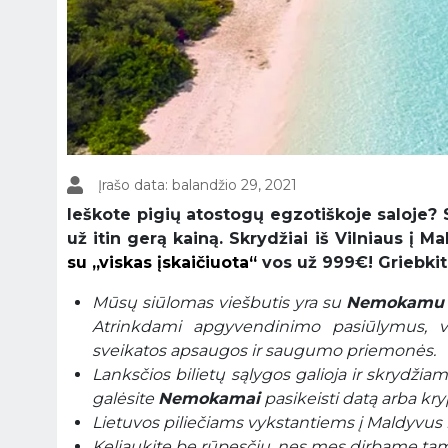
Įrašo data: balandžio 29, 2021
Ieškote pigių atostogų egzotiškoje saloje? 
už itin gerą kainą. Skrydžiai iš Vilniaus į
su „viskas įskaičiuota“
vos už 999€! Griebkite
Mūsų siūlomas viešbutis yra su
Nemokamu 
Atrinkdami apgyvendinimo pasiūlymus, vi
sveikatos apsaugos ir saugumo priemonės.
Lanksčios bilietų sąlygos galioja ir skrydžia
galėsite
Nemokamai
pasikeisti datą arba kry
Lietuvos piliečiams vykstantiems į Maldyvus r
Keliaukite be rūpesčių, nes mes dirbame tam, 