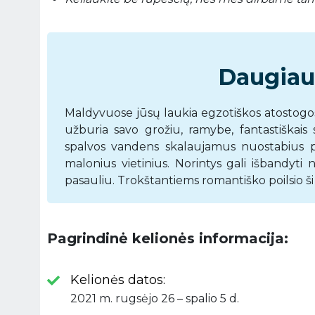
Daugiau
Maldyvuose jūsų laukia egzotiškos atostogos 
užburia savo grožiu, ramybe, fantastiškais sa
spalvos vandens skalaujamus nuostabius pa
malonius vietinius. Norintys gali išbandyti
pasauliu. Trokštantiems romantiško poilsio ši 
Pagrindinė kelionės informacija:
Kelionės datos:
2021 m. rugsėjo 26 – spalio 5 d.