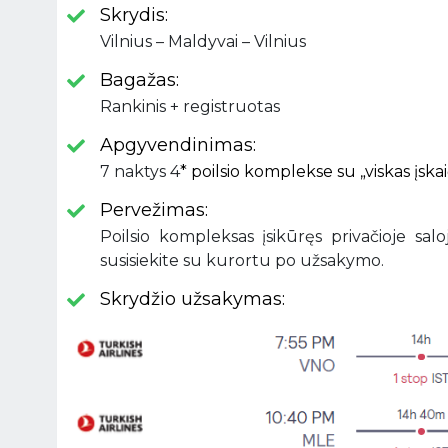
Skrydis:
Vilnius – Maldyvai – Vilnius
Bagažas:
Rankinis + registruotas
Apgyvendinimas:
7 naktys 4
* poilsio komplekse su „viskas įska
Pervežimas:
Poilsio kompleksas įsikūręs privačioje sa
susisiekite su kurortu po užsakymo.
Skrydžio užsakymas: