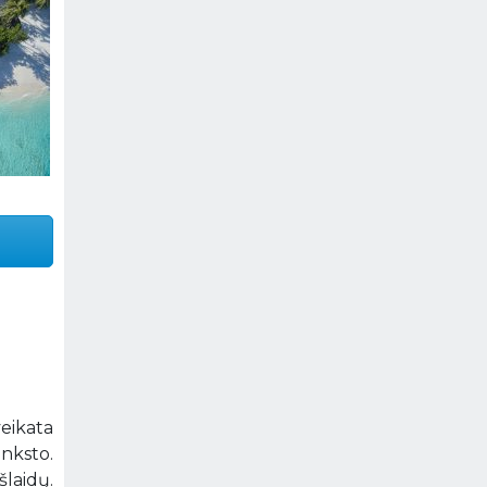
veikata
anksto.
laidų.