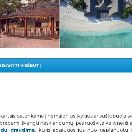
SISAKYTI VIEŠBUTĮ
. Kartais patenkame į nemalonius įvykius ar sušlubuoja s
 Norėdami išvengti nesklandumų, pasiruoškite kelionei iš 
aidų draudimą
, kuris apsaugos jus nuo neplanuotų iš