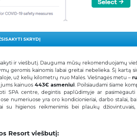
ŽSISAKYTI SKRYDĮ
 užsisakyti ir viešbutį. Dauguma mūsų rekomenduojamų vi
ymų geromis kainomis labai greitai nebelieka. Šį kartą 
 saloje, už kelių kilometrų nuo Malės. Viešnagės metu –
r
a“ jums kainuos
443€ asmeniui
. Poilsiaudami šiame kom
uoti SPA centre, degintis paplūdimyje ar pasimėgauti į
ose numeriuose yra oro kondicionieriai, darbo stalai, ba
iai su higienos reikmenimis bei plaukų džiovintuvais, 
s Resort viešbutį: