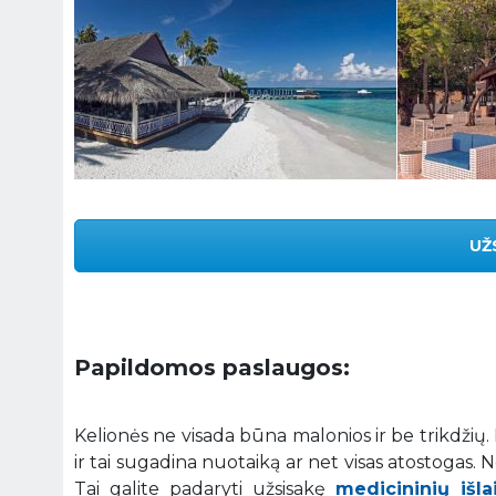
UŽ
Papildomos paslaugos:
Kelionės ne visada būna malonios ir be trikdžių
ir tai sugadina nuotaiką ar net visas atostogas.
Tai galite padaryti užsisakę
medicininių išl