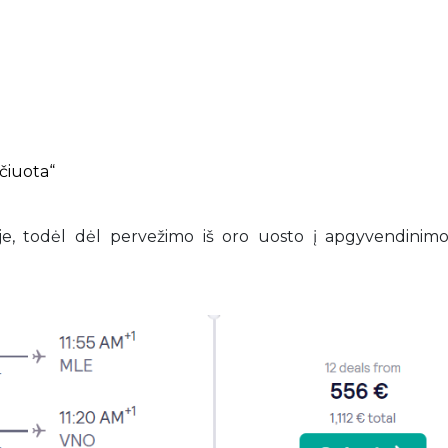
ičiuota“
loje, todėl dėl pervežimo iš oro uosto į apgyvendinimo