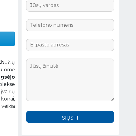
ešbučių
siūlome
ugsėjo
plekse
vairių
lkonai,
veikia