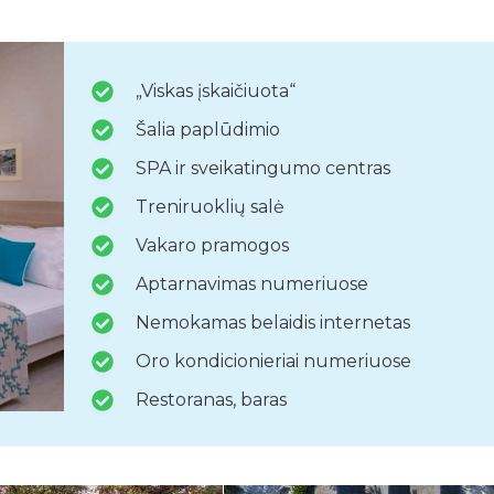
„Viskas įskaičiuota“
Šalia paplūdimio
SPA ir sveikatingumo centras
Treniruoklių salė
Vakaro pramogos
Aptarnavimas numeriuose
Nemokamas belaidis internetas
Oro kondicionieriai numeriuose
Restoranas, baras