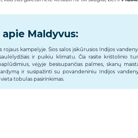
 apie Maldyvus:
rojaus kampelyje. Šios salos įsikūrusios Indijos vandeny
ulėlydžiais ir puikiu klimatu. Čia rasite krištolinio tu
plūdimius, vėjyje besisupančias palmes, skanų maistą
 nardymą ir susipažinti su povandeniniu Indijos vanden
vieta tobulas pasirinkimas.