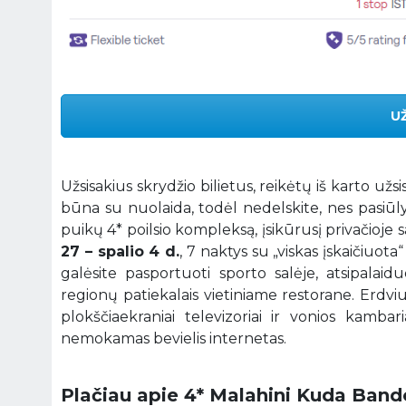
U
Užsisakius skrydžio bilietus, reikėtų iš karto
būna su nuolaida, todėl nedelskite, nes pasiūl
puikų 4* poilsio kompleksą, įsikūrusį privačioje
27 – spalio 4 d.
, 7 naktys su „viskas įskaičiuot
galėsite pasportuoti sporto salėje, atsipalaid
regionų patiekalais vietiniame restorane. Erdviu
plokščiaekraniai televizoriai ir vonios kambar
nemokamas bevielis internetas.
Plačiau apie 4* Malahini Kuda Bando