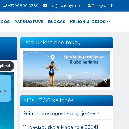
+3706 900 0380
info@holidayclub.lt
Paskyra
UGOS
PARDUOTUVĖ
BLOGAS
KELIONIŲ IDĖJOS
Prisijunkite prie mūsų
pijuoti
skas
Mūsų TOP kelionės
Šeimos atostogos Dubajuje 456€!
11 n. egzotiškoje Madeiroje 330€!