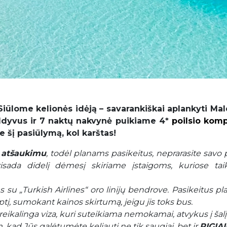
Siūlome kelionės idėją – savarankiškai aplankyti Ma
 Maldyvus ir 7 naktų nakvynė puikiame 4*
poilsio kom
 šį pasiūlymą, kol karštas!
atšaukimu
, todėl planams pasikeitus, neprarasite savo 
sada didelį dėmesį skiriame įstaigoms, kuriose ta
ms su „Turkish Airlines“ oro linijų bendrove. Pasikeitus p
ptį, sumokant kainos skirtumą, jeigu jis toks bus.
eikalinga viza, kuri suteikiama nemokamai, atvykus į šalį
kad Jūs galėtumėte keliauti ne tik saugiai, bet ir
PIGIAI