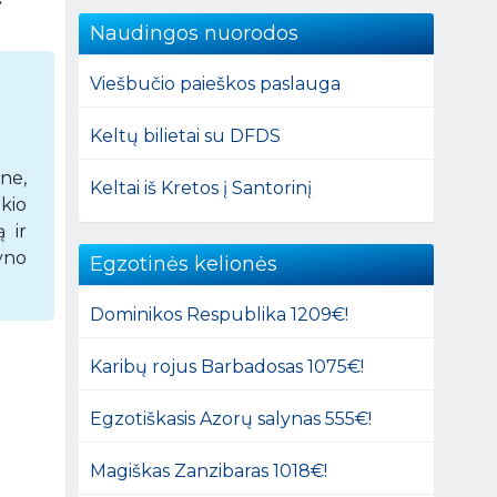
Naudingos nuorodos
Viešbučio paieškos paslauga
Keltų bilietai su DFDS
ne,
Keltai iš Kretos į Santorinį
rkio
 ir
yno
Egzotinės kelionės
Dominikos Respublika 1209€!
Karibų rojus Barbadosas 1075€!
Egzotiškasis Azorų salynas 555€!
Magiškas Zanzibaras 1018€!