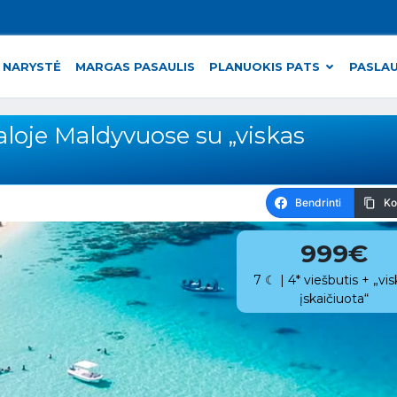
 NARYSTĖ
MARGAS PASAULIS
PLANUOKIS PATS
PASLA
loje Maldyvuose su „viskas
Bendrinti
Ko
999€
7 ☾ | 4* viešbutis + „vi
įskaičiuota“