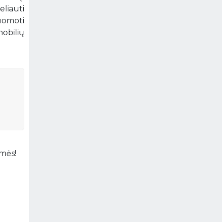
eliauti
uomoti
mobilių
amės!