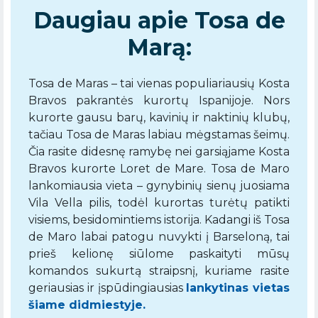
Daugiau apie Tosa de
Marą:
Tosa de Maras – tai vienas populiariausių Kosta
Bravos pakrantės kurortų Ispanijoje. Nors
kurorte gausu barų, kavinių ir naktinių klubų,
tačiau Tosa de Maras labiau mėgstamas šeimų.
Čia rasite didesnę ramybę nei garsiąjame Kosta
Bravos kurorte Loret de Mare. Tosa de Maro
lankomiausia vieta – gynybinių sienų juosiama
Vila Vella pilis, todėl kurortas turėtų patikti
visiems, besidomintiems istorija. Kadangi iš Tosa
de Maro labai patogu nuvykti į Barseloną, tai
prieš kelionę siūlome paskaityti mūsų
komandos sukurtą straipsnį, kuriame rasite
geriausias ir įspūdingiausias
lankytinas vietas
šiame didmiestyje.