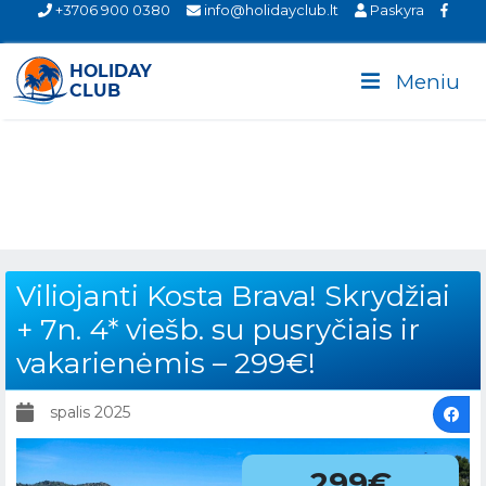
+3706 900 0380
info@holidayclub.lt
Paskyra
Meniu
Viliojanti Kosta Brava! Skrydžiai
+ 7n. 4* viešb. su pusryčiais ir
vakarienėmis – 299€!
spalis 2025
299€