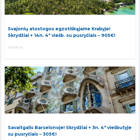
Svajonių atostogos egzotiškąjame Krabyje!
Skrydžiai + 14n. 4* viešb. su pusryčiais – 905€!
2026-01-25
Savaitgalis Barselonoje! Skrydžiai + 3n. 4* viešbutyje
su pusryčiais – 305€!