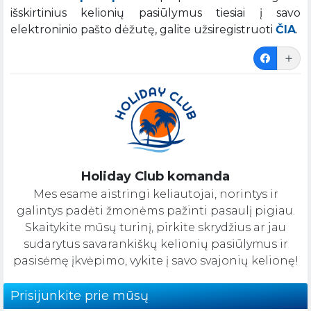
išskirtinius kelionių pasiūlymus tiesiai į savo
elektroninio pašto dėžutę, galite užsiregistruoti
ČIA
.
Holiday Club komanda
Mes esame aistringi keliautojai, norintys ir
galintys padėti žmonėms pažinti pasaulį pigiau.
Skaitykite mūsų turinį, pirkite skrydžius ar jau
sudarytus savarankiškų kelionių pasiūlymus ir
pasisėmę įkvėpimo, vykite į savo svajonių kelionę!
Prisijunkite prie mūsų