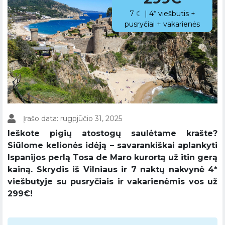
7 ☾ | 4* viešbutis +
pusryčiai + vakarienės
Įrašo data: rugpjūčio 31, 2025
Ieškote pigių atostogų saulėtame krašte?
Siūlome kelionės idėją – savarankiškai aplankyti
Ispanijos perlą Tosa de Maro kurortą už itin gerą
kainą. Skrydis iš Vilniaus ir 7 naktų nakvynė 4*
viešbutyje su pusryčiais ir vakarienėmis vos už
299€!