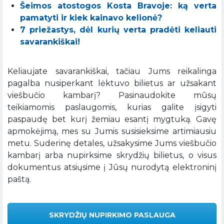
Šeimos atostogos Kosta Bravoje: ką verta
pamatyti ir kiek kainavo kelionė?
7 priežastys, dėl kurių verta pradėti keliauti
savarankiškai!
Keliaujate savarankiškai, tačiau Jums reikalinga
pagalba nusiperkant lėktuvo bilietus ar užsakant
viešbučio kambarį? Pasinaudokite mūsų
teikiamomis paslaugomis, kurias galite įsigyti
paspaudę bet kurį žemiau esantį mygtuką. Gavę
apmokėjimą, mes su Jumis susisieksime artimiausiu
metu. Suderinę detales, užsakysime Jums viešbučio
kambarį arba nupirksime skrydžių bilietus, o visus
dokumentus atsiųsime į Jūsų nurodytą elektroninį
paštą.
SKRYDŽIŲ NUPIRKIMO PASLAUGA