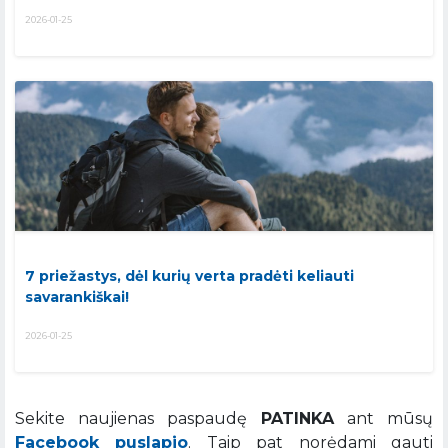
2026-01-25
7 priežastys, dėl kurių verta pradėti keliauti
savarankiškai!
2026-01-25
Sekite naujienas paspaudę
PATINKA
ant mūsų
Facebook puslapio
. Taip pat norėdami gauti