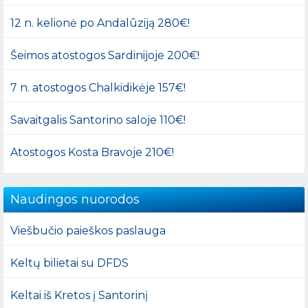
12 n. kelionė po Andalūziją 280€!
Šeimos atostogos Sardinijoje 200€!
7 n. atostogos Chalkidikėje 157€!
Savaitgalis Santorino saloje 110€!
Atostogos Kosta Bravoje 210€!
Naudingos nuorodos
Viešbučio paieškos paslauga
Keltų bilietai su DFDS
Keltai iš Kretos į Santorinį