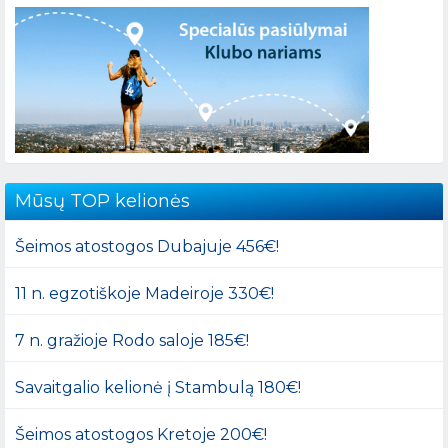
Mūsų TOP kelionės
Šeimos atostogos Dubajuje 456€!
11 n. egzotiškoje Madeiroje 330€!
7 n. gražioje Rodo saloje 185€!
Savaitgalio kelionė į Stambulą 180€!
Šeimos atostogos Kretoje 200€!