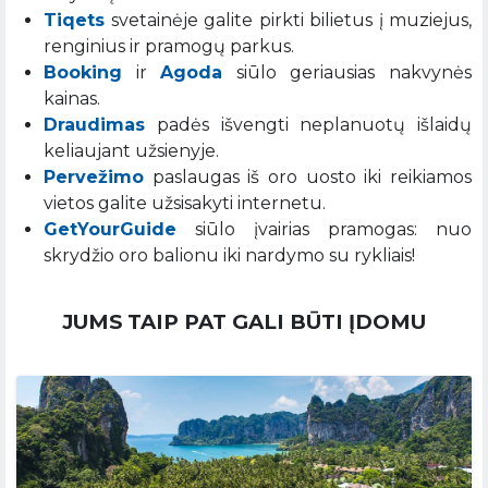
Tiqets
svetainėje galite pirkti bilietus į muziejus,
renginius ir pramogų parkus.
Booking
ir
Agoda
siūlo geriausias nakvynės
kainas.
Draudimas
padės išvengti neplanuotų išlaidų
keliaujant užsienyje.
Pervežimo
paslaugas iš oro uosto iki reikiamos
vietos galite užsisakyti internetu.
GetYourGuide
siūlo įvairias pramogas: nuo
skrydžio oro balionu iki nardymo su rykliais!
JUMS TAIP PAT GALI BŪTI ĮDOMU