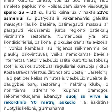
Maro kurorto centro, vos už 500 metrų nuo
smėlėto paplūdimio. Poilsiaudami šiame viešbutyje
spalio 23 – 30 d.
, kurio kaina už 7 naktis
227€
asmeniui
su
pusryčiais ir vakarienėmis,
galėsite
maudytis lauko baseine, pasimėgauti masažu ar
paragauti Viduržemio jūros regiono patiekalų
vietiniame restorane. Numeriuose yra oro
kondicionieriai, balkonai, plokščiaekraniai televizoriai
ir vonios kambariai su higienos reikmenimis bei
plaukų džiovintuvais, veikia nemokamas bevielis
internetas. Netoli viešbučio rasite kurorto autobusų
stotį, iš kurios autobusai reguliariai kursuoja į kitus
Kosta Bravos miestus, Žironos oro uostą ir Barseloną.
Taip pat per kelias minutes iš viešbučio nueisite iki
daugybės barų, restoranų ir naktinių klubų, o
norintiems adrenalino kupinos pramogos,
rekomenduojame išbandyti
šuolį su virve iš
rekordinio 70 metrų aukščio
. Tai išskirtinis
nuotykis kelionių gurmanams!