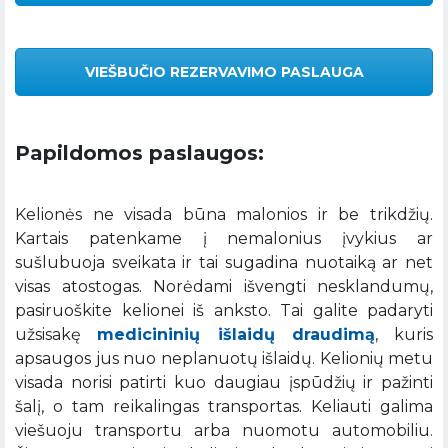
VIEŠBUČIO REZERVAVIMO PASLAUGA
Papildomos paslaugos:
Kelionės ne visada būna malonios ir be trikdžių.
Kartais patenkame į nemalonius įvykius ar
sušlubuoja sveikata ir tai sugadina nuotaiką ar net
visas atostogas. Norėdami išvengti nesklandumų,
pasiruoškite kelionei iš anksto. Tai galite padaryti
užsisakę
medicininių išlaidų draudimą
, kuris
apsaugos jus nuo neplanuotų išlaidų. Kelionių metu
visada norisi patirti kuo daugiau įspūdžių ir pažinti
šalį, o tam reikalingas transportas. Keliauti galima
viešuoju transportu arba nuomotu automobiliu.