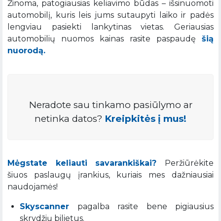
Žinoma, patogiausias keliavimo būdas – išsinuomoti
automobilį, kuris leis jums sutaupyti laiko ir padės
lengviau pasiekti lankytinas vietas. Geriausias
automobilių nuomos kainas rasite paspaudę
šią
nuorodą.
Neradote sau tinkamo pasiūlymo ar
netinka datos?
Kreipkitės į mus!
Mėgstate keliauti savarankiškai?
Peržiūrėkite
šiuos paslaugų įrankius, kuriais mes dažniausiai
naudojamės!
Skyscanner
pagalba rasite bene pigiausius
skrydžių bilietus.