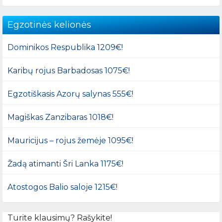
Egzotinės kelionės
Dominikos Respublika 1209€!
Karibų rojus Barbadosas 1075€!
Egzotiškasis Azorų salynas 555€!
Magiškas Zanzibaras 1018€!
Mauricijus – rojus žemėje 1095€!
Žadą atimanti Šri Lanka 1175€!
Atostogos Balio saloje 1215€!
Turite klausimų? Rašykite!