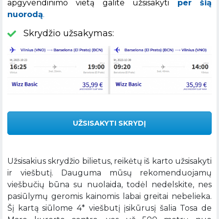
apgyvendinimo vietą galite užsisakyti
per šią
nuorodą
.
Skrydžio užsakymas:
UŽSISAKYTI SKRYDĮ
Užsisakius skrydžio bilietus, reikėtų iš karto užsisakyti
ir viešbutį. Dauguma mūsų rekomenduojamų
viešbučių būna su nuolaida, todėl nedelskite, nes
pasiūlymų geromis kainomis labai greitai nebelieka.
Šį kartą siūlome 4* viešbutį įsikūrusį šalia Tosa de