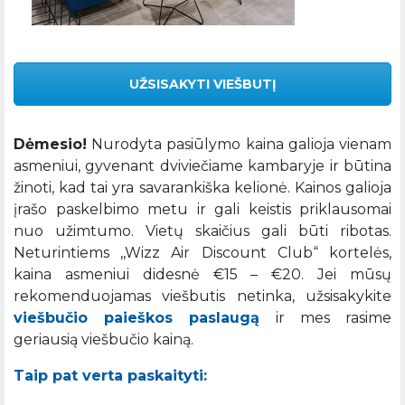
UŽSISAKYTI VIEŠBUTĮ
Dėmesio!
Nurodyta pasiūlymo kaina galioja vienam
asmeniui, gyvenant dviviečiame kambaryje ir būtina
žinoti, kad tai yra savarankiška kelionė. Kainos galioja
įrašo paskelbimo metu ir gali keistis priklausomai
nuo užimtumo. Vietų skaičius gali būti ribotas.
Neturintiems ,,Wizz Air Discount Club“ kortelės,
kaina asmeniui didesnė €15 – €20. Jei mūsų
rekomenduojamas viešbutis netinka, užsisakykite
viešbučio paieškos paslaugą
ir mes rasime
geriausią viešbučio kainą.
Taip pat verta paskaityti: