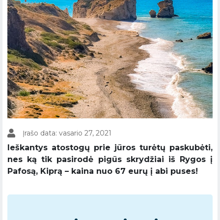
Įrašo data: vasario 27, 2021
Ieškantys atostogų prie jūros turėtų paskubėti,
nes ką tik pasirodė pigūs skrydžiai iš Rygos į
Pafosą, Kiprą – kaina nuo 67 eurų į abi puses!