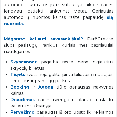
automobilį, kuris leis jums sutaupyti laiko ir padės
lengviau pasiekti lankytinas vietas. Geriausias
automobilių nuomos kainas rasite paspaudę
šią
nuorodą.
Mėgstate keliauti savarankiškai?
Peržiūrėkite
šiuos paslaugų įrankius, kuriais mes dažniausiai
naudojamės!
Skyscanner
pagalba rasite bene pigiausius
skrydžių bilietus.
Tiqets
svetainėje galite pirkti bilietus į muziejus,
renginius ir pramogų parkus.
Booking
ir
Agoda
siūlo geriausias nakvynės
kainas.
Draudimas
padės išvengti neplanuotų išlaidų
keliaujant užsienyje.
Pervežimo
paslaugas iš oro uosto iki reikiamos