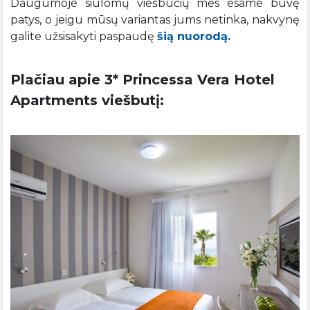
Daugumoje siūlomų viešbučių mes esame buvę
patys, o jeigu mūsų variantas jums netinka, nakvynę
galite užsisakyti paspaudę
šią nuorodą.
Plačiau apie 3* Princessa Vera Hotel
Apartments viešbutį: