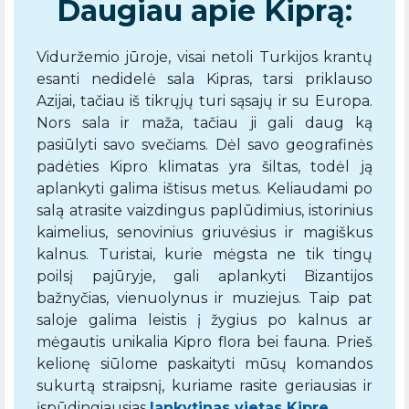
Daugiau apie Kiprą:
Viduržemio jūroje, visai netoli Turkijos krantų
esanti nedidelė sala Kipras, tarsi priklauso
Azijai, tačiau iš tikrųjų turi sąsajų ir su Europa.
Nors sala ir maža, tačiau ji gali daug ką
pasiūlyti savo svečiams. Dėl savo geografinės
padėties Kipro klimatas yra šiltas, todėl ją
aplankyti galima ištisus metus. Keliaudami po
salą atrasite vaizdingus paplūdimius, istorinius
kaimelius, senovinius griuvėsius ir magiškus
kalnus. Turistai, kurie mėgsta ne tik tingų
poilsį pajūryje, gali aplankyti Bizantijos
bažnyčias, vienuolynus ir muziejus. Taip pat
saloje galima leistis į žygius po kalnus ar
mėgautis unikalia Kipro flora bei fauna. Prieš
kelionę siūlome paskaityti mūsų komandos
sukurtą straipsnį, kuriame rasite geriausias ir
įspūdingiausias
lankytinas vietas Kipre.