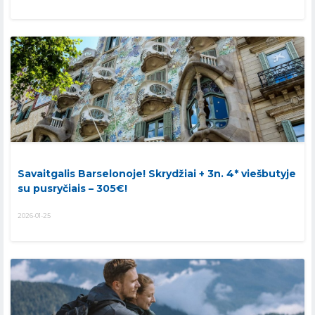
Savaitgalis Barselonoje! Skrydžiai + 3n. 4* viešbutyje
su pusryčiais – 305€!
2026-01-25