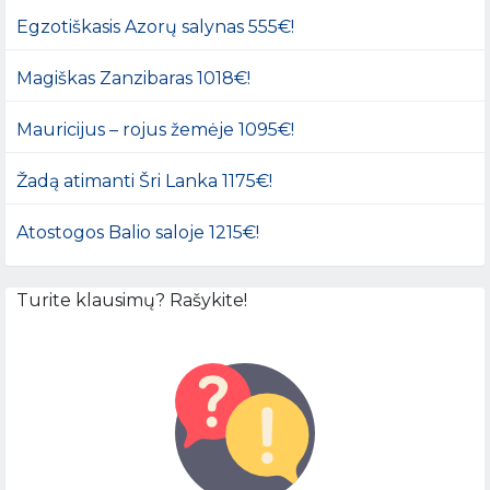
Egzotiškasis Azorų salynas 555€!
Magiškas Zanzibaras 1018€!
Mauricijus – rojus žemėje 1095€!
Žadą atimanti Šri Lanka 1175€!
Atostogos Balio saloje 1215€!
Turite klausimų? Rašykite!