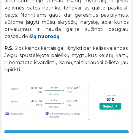
arba spustelėję žemiau esantį mygtuką, o jeigu
kelionės datos netinka, lengvai jas galite pasikeisti
patys. Norintiems gauti dar geresnius pasiūlymus,
siūlome įsigyti mūsų skrydžių narystę, apie kurios
privalumus ir naudą galite sužinoti daugiau
paspaudę
šią nuorodą
.
P.S.
Šios kainos kartais gali išnykti per kelias valandas.
Jeigu spustelėjote paieškų mygtukus keletą kartų
ir nematote išvardintų kainų, tai tikriausiai bilietai jau
išpirkti.