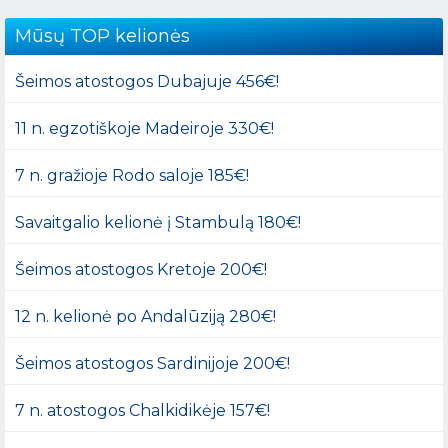
Mūsų TOP kelionės
Šeimos atostogos Dubajuje 456€!
11 n. egzotiškoje Madeiroje 330€!
7 n. gražioje Rodo saloje 185€!
Savaitgalio kelionė į Stambulą 180€!
Šeimos atostogos Kretoje 200€!
12 n. kelionė po Andalūziją 280€!
Šeimos atostogos Sardinijoje 200€!
7 n. atostogos Chalkidikėje 157€!