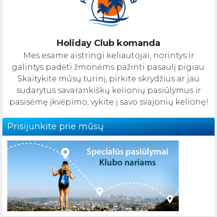
Holiday Club komanda
Mes esame aistringi keliautojai, norintys ir
galintys padėti žmonėms pažinti pasaulį pigiau.
Skaitykite mūsų turinį, pirkite skrydžius ar jau
sudarytus savarankiškų kelionių pasiūlymus ir
pasisėmę įkvėpimo, vykite į savo svajonių kelionę!
Prisijunkite prie mūsų