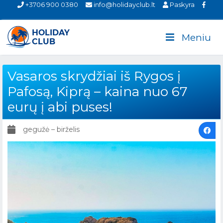
+3706 900 0380
info@holidayclub.lt
Paskyra
Meniu
Vasaros skrydžiai iš Rygos į
Pafosą, Kiprą – kaina nuo 67
eurų į abi puses!
gegužė – birželis