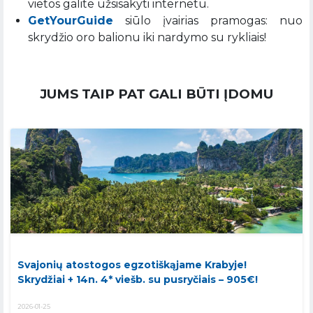
vietos galite užsisakyti internetu.
GetYourGuide
siūlo įvairias pramogas: nuo
skrydžio oro balionu iki nardymo su rykliais!
JUMS TAIP PAT GALI BŪTI ĮDOMU
Svajonių atostogos egzotiškąjame Krabyje!
Skrydžiai + 14n. 4* viešb. su pusryčiais – 905€!
2026-01-25