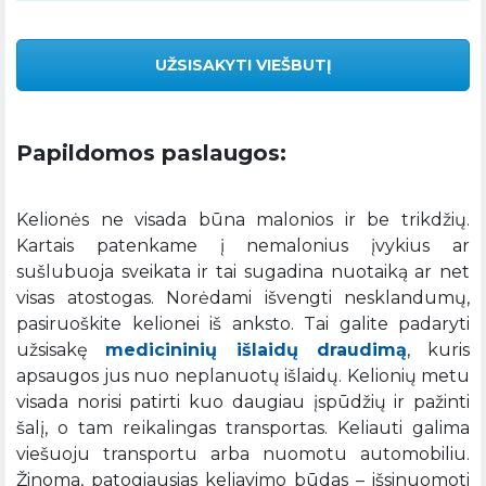
UŽSISAKYTI VIEŠBUTĮ
Papildomos paslaugos:
Kelionės ne visada būna malonios ir be trikdžių.
Kartais patenkame į nemalonius įvykius ar
sušlubuoja sveikata ir tai sugadina nuotaiką ar net
visas atostogas. Norėdami išvengti nesklandumų,
pasiruoškite kelionei iš anksto. Tai galite padaryti
užsisakę
medicininių išlaidų draudimą
, kuris
apsaugos jus nuo neplanuotų išlaidų. Kelionių metu
visada norisi patirti kuo daugiau įspūdžių ir pažinti
šalį, o tam reikalingas transportas. Keliauti galima
viešuoju transportu arba nuomotu automobiliu.
Žinoma, patogiausias keliavimo būdas – išsinuomoti