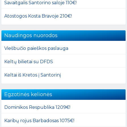
Savaitgalis Santorino saloje 110€!
Atostogos Kosta Bravoje 210€!
Naudingos nuorodos
Viešbučio paieškos paslauga
Keltų bilietai su DFDS
Keltai iš Kretos į Santorinį
Egzotinės kelionės
Dominikos Respublika 1209€!
Karibų rojus Barbadosas 1075€!