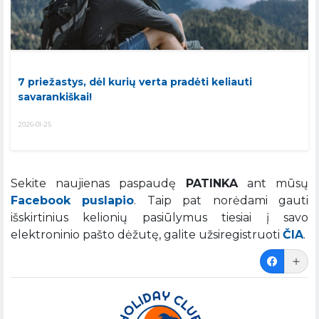
7 priežastys, dėl kurių verta pradėti keliauti
savarankiškai!
2026-01-25
Sekite naujienas paspaudę
PATINKA
ant mūsų
Facebook puslapio
. Taip pat norėdami gauti
išskirtinius kelionių pasiūlymus tiesiai į savo
elektroninio pašto dėžutę, galite užsiregistruoti
ČIA
.