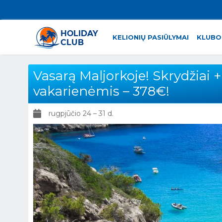
KELIONIŲ PASIŪLYMAI
KLUBO
Vasarą Maljorkoje! Skrydžiai + 
vakarienėmis – 378€!
rugpjūčio 24 – 31 d.