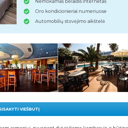
Nemokamas belaidis internetas
Oro kondicionieriai numeriuose
Automobilių stovėjimo aikštelė
SISAKYTI VIEŠBUTĮ