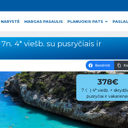
 NARYSTĖ
MARGAS PASAULIS
PLANUOKIS PATS
PASLA
7n. 4* viešb. su pusryčiais ir
Bendrinti
Ko
378€
7 ☾ | 4* viešb. + skrydži
pusryčiai ir vakarienė