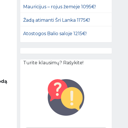
Mauricijus – rojus žemėje 1095€!
Žadą atimanti Šri Lanka 1175€!
Atostogos Balio saloje 1215€!
Turite klausimų? Rašykite!
odą
.