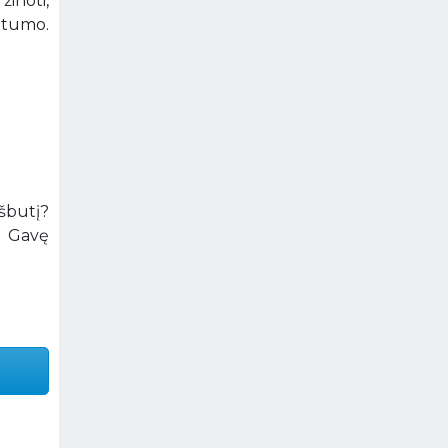
žinoti,
imtumo.
ešbutį?
. Gavę