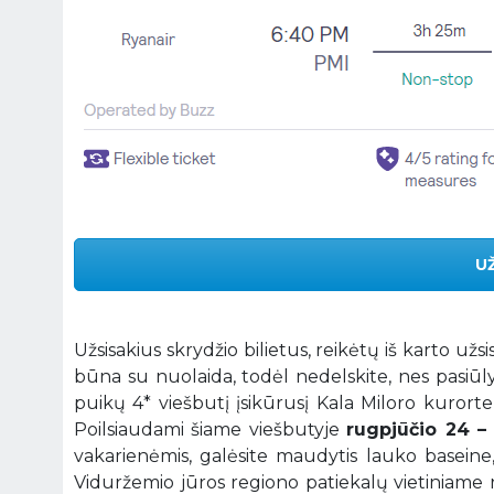
U
Užsisakius skrydžio bilietus, reikėtų iš karto
būna su nuolaida, todėl nedelskite, nes pasiūl
puikų 4* viešbutį įsikūrusį Kala Miloro kuror
Poilsiaudami šiame viešbutyje
rugpjūčio 24 – 
vakarienėmis, galėsite maudytis lauko baseine
Viduržemio jūros regiono patiekalų vietiniame r