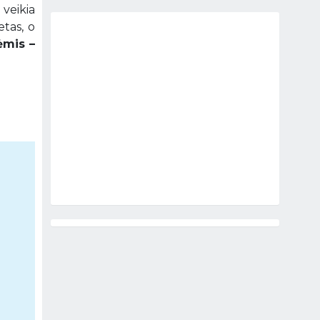
 veikia
etas, o
ėmis –