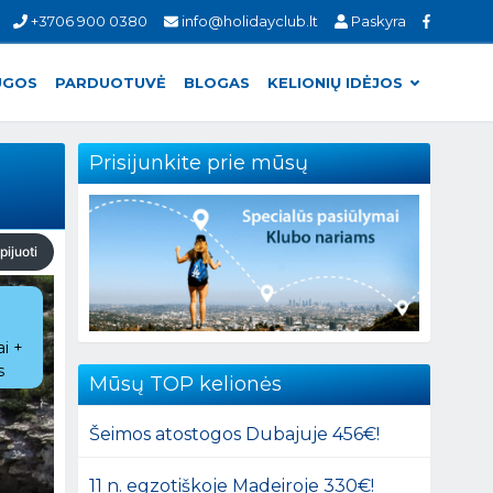
+3706 900 0380
info@holidayclub.lt
Paskyra
UGOS
PARDUOTUVĖ
BLOGAS
KELIONIŲ IDĖJOS
Prisijunkite prie mūsų
pijuoti
ai +
s
Mūsų TOP kelionės
Šeimos atostogos Dubajuje 456€!
11 n. egzotiškoje Madeiroje 330€!