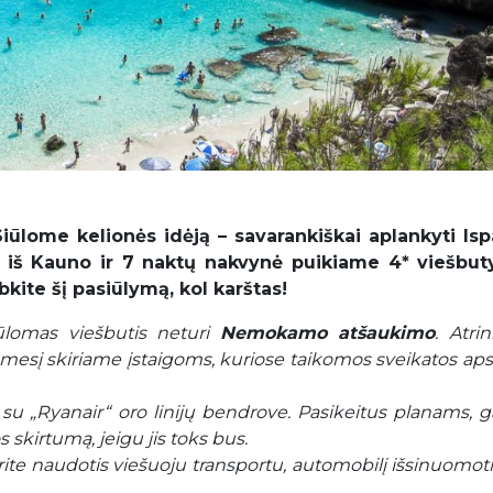
iūlome kelionės idėją – savarankiškai aplankyti Isp
ai iš Kauno ir 7 naktų nakvynė puikiame 4* viešbut
kite šį pasiūlymą, kol karštas!
ūlomas viešbutis neturi
Nemokamo atšaukimo
. Atri
mesį skiriame įstaigoms, kuriose taikomos sveikatos ap
 su „Ryanair“ oro linijų bendrove. Pasikeitus planams, g
 skirtumą, jeigu jis toks bus.
te naudotis viešuoju transportu, automobilį išsinuomoti