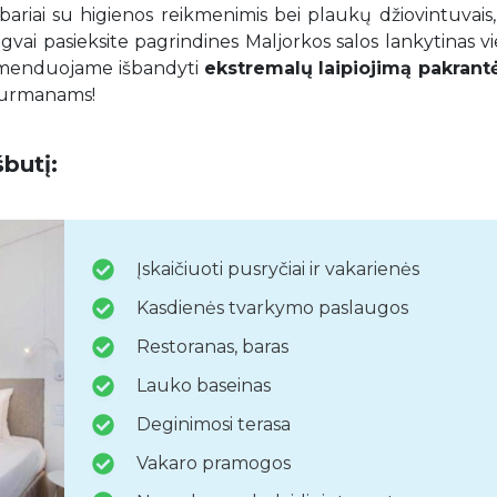
mbariai su higienos reikmenimis bei plaukų džiovintuvais,
vai pasieksite pagrindines Maljorkos salos lankytinas vi
omenduojame išbandyti
ekstremalų laipiojimą pakrant
ų gurmanams!
butį:
Įskaičiuoti pusryčiai ir vakarienės
Kasdienės tvarkymo paslaugos
Restoranas, baras
Lauko baseinas
Deginimosi terasa
Vakaro pramogos