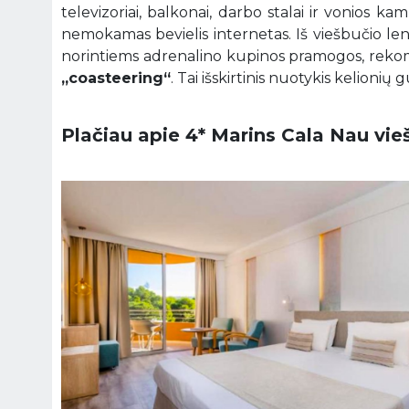
televizoriai, balkonai, darbo stalai ir vonios ka
nemokamas bevielis internetas. Iš viešbučio leng
norintiems adrenalino kupinos pramogos, rek
„coasteering“
. Tai išskirtinis nuotykis kelioni
Plačiau apie 4* Marins Cala Nau vieš