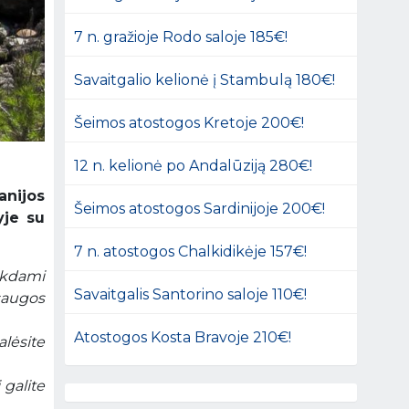
7 n. gražioje Rodo saloje 185€!
Savaitgalio kelionė į Stambulą 180€!
Šeimos atostogos Kretoje 200€!
12 n. kelionė po Andalūziją 280€!
anijos
Šeimos atostogos Sardinijoje 200€!
yje su
7 n. atostogos Chalkidikėje 157€!
nkdami
Savaitgalis Santorino saloje 110€!
saugos
Atostogos Kosta Bravoje 210€!
alėsite
 galite