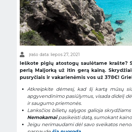
Įrašo data: liepos 27, 2021
Ieškote pigių atostogų saulėtame krašte? S
perlą Maljorką už itin gerą kainą. Skrydži
pusryčiais ir vakarienėmis vos už 378€! Grieb
Atkreipkite dėmesį, kad šį kartą mūsų si
apgyvendinimo pasiūlymus, visada didelį dė
ir saugumo priemonės.
Lanksčios bilietų sąlygos galioja skrydžiams
Nemokamai
pasikeisti datą, sumokant kainos
Jeigu nerimaudami dėl savo sveikatos nenori
paspaudę
šią nuorodą.