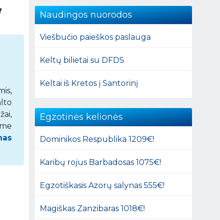
!
Naudingos nuorodos
Viešbučio paieškos paslauga
Keltų bilietai su DFDS
Keltai iš Kretos į Santorinį
mis,
alto
ai,
Egzotinės kelionės
ome
nas
Dominikos Respublika 1209€!
Karibų rojus Barbadosas 1075€!
Egzotiškasis Azorų salynas 555€!
Magiškas Zanzibaras 1018€!