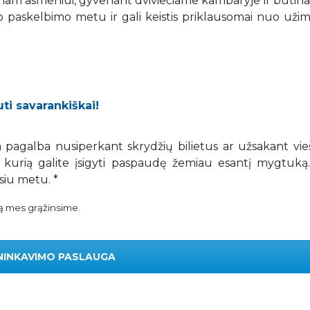
nam asmeniui, gyvenant dviviečiame kambaryje ir būtina 
ašo paskelbimo metu ir gali keistis priklausomai nuo už
uti savarankiškai!
ga pagalba nusiperkant skrydžių bilietus ar užsakant vi
 kurią galite įsigyti paspaudę žemiau esantį mygtuką
siu metu. *
gą mes grąžinsime.
NINKAVIMO PASLAUGA