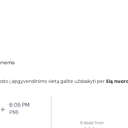
ienėmis
uosto į apgyvendinimo vietą galite užsisakyti per
šią nuor