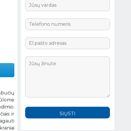
ešbučių
siūlome
dimio.
iais ir
agauti
kraniai