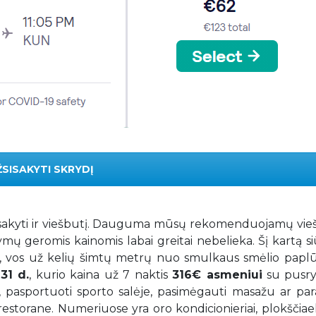
ŽSISAKYTI SKRYDĮ
 užsisakyti ir viešbutį. Dauguma mūsų rekomenduojamų vi
ymų geromis kainomis labai greitai nebelieka. Šį kartą 
te, vos už kelių šimtų metrų nuo smulkaus smėlio paplū
31 d.
, kurio kaina už 7 naktis
316€ asmeniui
su pusryč
, pasportuoti sporto salėje, pasimėgauti masažu ar par
estorane. Numeriuose yra oro kondicionieriai, plokščiae