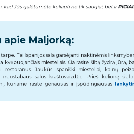
kad Jūs galėtumėte keliauti ne tik saugiai, bet ir
PIGIAI
 apie Maljorką:
 tarpe. Tai Ispanijos sala garsėjanti naktinėmis linksmybė
a kvėpuojančiais miesteliais. Čia rasite šiltą žydrą jūrą, b
 restoranus. Jaukūs ispaniški miesteliai, kalnų peizaž
is nuostabaus salos kraštovaizdžio. Prieš kelionę siūl
, kuriame rasite geriausias ir įspūdingiausias
lankyti