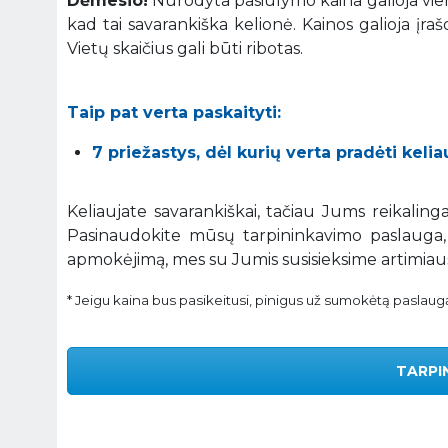
Dėmesio!
Nurodyta pasiūlymo kaina galioja vie
kad tai savarankiška kelionė. Kainos galioja įr
Vietų skaičius gali būti ribotas.
Taip pat verta paskaityti:
7 priežastys, dėl kurių verta pradėti kelia
Keliaujate savarankiškai, tačiau Jums reikalin
Pasinaudokite mūsų tarpininkavimo paslauga,
apmokėjimą, mes su Jumis susisieksime artimiau
* Jeigu kaina bus pasikeitusi, pinigus už sumokėtą paslau
TARPI