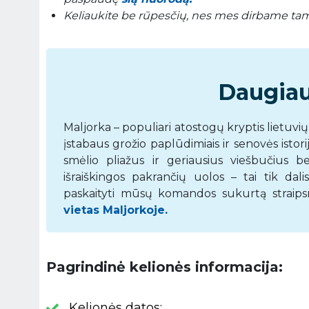
Keliaukite be rūpesčių, nes mes dirbame tam, 
Daugiau
Maljorka – populiari atostogų kryptis lietuvių
įstabaus grožio paplūdimiais ir senovės istorij
smėlio pliažus ir geriausius viešbučius bei
išraiškingos pakrančių uolos – tai tik dal
paskaityti mūsų komandos sukurtą straipsnį
vietas Maljorkoje.
Pagrindinė kelionės informacija:
Kelionės datos: