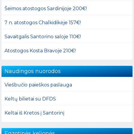
Šeimos atostogos Sardinijoje 200€!
7 n. atostogos Chalkidikėje 157€!
Savaitgalis Santorino saloje 110€!
Atostogos Kosta Bravoje 210€!
Naudingos nuorodos
Viešbučio paieškos paslauga
Keltų bilietai su DFDS
Keltai iš Kretos į Santorinį
Egzotinės kelionės