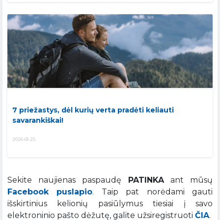
7 priežastys, dėl kurių verta pradėti keliauti
savarankiškai!
2026-01-25
Sekite naujienas paspaudę
PATINKA
ant mūsų
Facebook puslapio
. Taip pat norėdami gauti
išskirtinius kelionių pasiūlymus tiesiai į savo
elektroninio pašto dėžutę, galite užsiregistruoti
ČIA
.