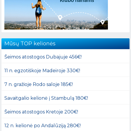
Mūsų TOP kelionės
Šeimos atostogos Dubajuje 456€!
11 n. egzotiškoje Madeiroje 330€!
7 n. gražioje Rodo saloje 185€!
Savaitgalio kelionė į Stambulą 180€!
Šeimos atostogos Kretoje 200€!
12 n. kelionė po Andalūziją 280€!