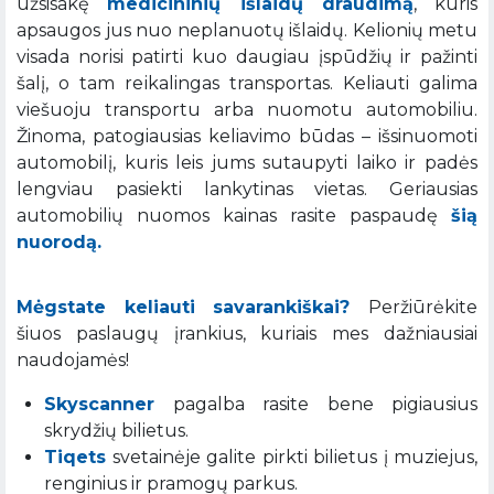
užsisakę
medicininių išlaidų draudimą
, kuris
apsaugos jus nuo neplanuotų išlaidų. Kelionių metu
visada norisi patirti kuo daugiau įspūdžių ir pažinti
šalį, o tam reikalingas transportas. Keliauti galima
viešuoju transportu arba nuomotu automobiliu.
Žinoma, patogiausias keliavimo būdas – išsinuomoti
automobilį, kuris leis jums sutaupyti laiko ir padės
lengviau pasiekti lankytinas vietas. Geriausias
automobilių nuomos kainas rasite paspaudę
šią
nuorodą.
Mėgstate keliauti savarankiškai?
Peržiūrėkite
šiuos paslaugų įrankius, kuriais mes dažniausiai
naudojamės!
Skyscanner
pagalba rasite bene pigiausius
skrydžių bilietus.
Tiqets
svetainėje galite pirkti bilietus į muziejus,
renginius ir pramogų parkus.