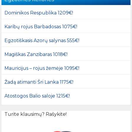
Dominikos Respublika 1209€!
Karibų rojus Barbadosas 1075€!
Egzotiškasis Azorų salynas 555€!
Magiškas Zanzibaras 1018€!
Mauricijus – rojus žemėje 1095€!
Žadą atimanti Šri Lanka 1175€!
Atostogos Balio saloje 1215€!
Turite klausimų? Rašykite!