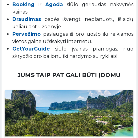
Booking
ir
Agoda
siūlo geriausias nakvynės
kainas.
Draudimas
padės išvengti neplanuotų išlaidų
keliaujant užsienyje.
Pervežimo
paslaugas iš oro uosto iki reikiamos
vietos galite užsisakyti internetu.
GetYourGuide
siūlo įvairias pramogas: nuo
skrydžio oro balionu iki nardymo su rykliais!
JUMS TAIP PAT GALI BŪTI ĮDOMU