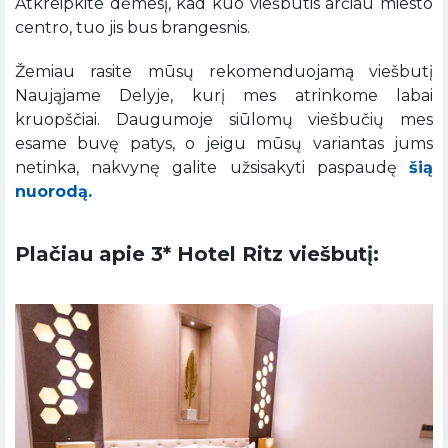
Atkreipkite dėmesį, kad kuo viešbutis arčiau miesto
centro, tuo jis bus brangesnis.
Žemiau rasite mūsų rekomenduojamą viešbutį
Naująjame Delyje, kurį mes atrinkome labai
kruopščiai. Daugumoje siūlomų viešbučių mes
esame buvę patys, o jeigu mūsų variantas jums
netinka, nakvynę galite užsisakyti paspaudę
šią
nuorodą.
Plačiau apie 3* Hotel Ritz viešbutį: