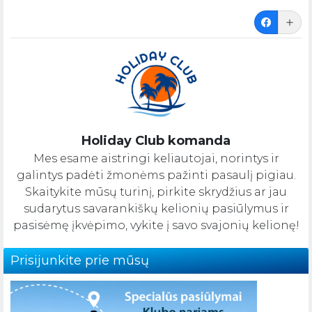
Holiday Club komanda
Mes esame aistringi keliautojai, norintys ir
galintys padėti žmonėms pažinti pasaulį pigiau.
Skaitykite mūsų turinį, pirkite skrydžius ar jau
sudarytus savarankiškų kelionių pasiūlymus ir
pasisėmę įkvėpimo, vykite į savo svajonių kelionę!
Prisijunkite prie mūsų