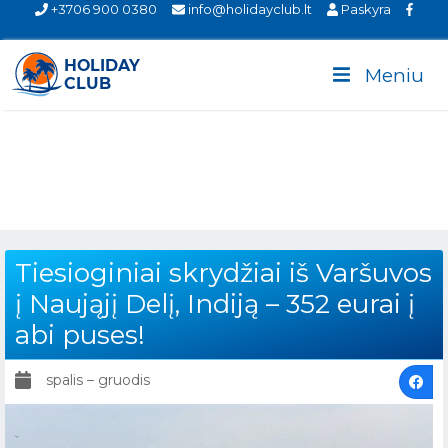
+3706 900 0380
info@holidayclub.lt
Paskyra
Meniu
Tiesioginiai skrydžiai iš Varšuvos
į Naująjį Delį, Indiją – 352 eurai į
abi puses!
spalis – gruodis