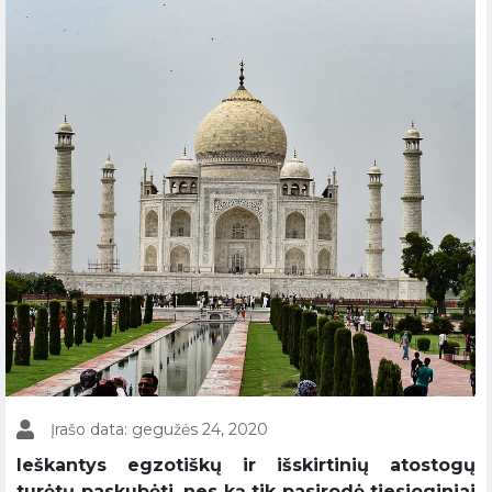
Įrašo data: gegužės 24, 2020
Ieškantys egzotiškų ir išskirtinių atostogų
turėtų paskubėti, nes ką tik pasirodė tiesioginiai