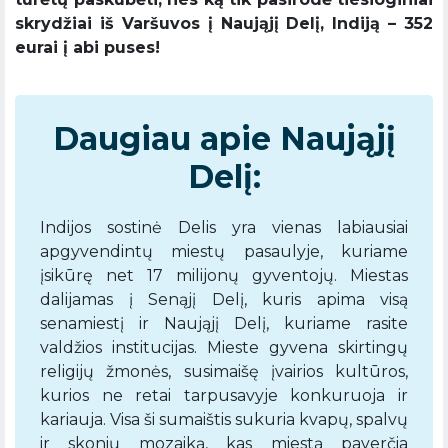
skrydžiai iš Varšuvos į Naująjį Delį, Indiją – 352
eurai į abi puses!
Daugiau apie Naująjį
Delį:
Indijos sostinė Delis yra vienas labiausiai
apgyvendintų miestų pasaulyje, kuriame
įsikūrę net 17 milijonų gyventojų. Miestas
dalijamas į Senąjį Delį, kuris apima visą
senamiestį ir Naująjį Delį, kuriame rasite
valdžios institucijas. Mieste gyvena skirtingų
religijų žmonės, susimaišę įvairios kultūros,
kurios ne retai tarpusavyje konkuruoja ir
kariauja. Visa ši sumaištis sukuria kvapų, spalvų
ir skonių mozaiką, kas miestą paverčia