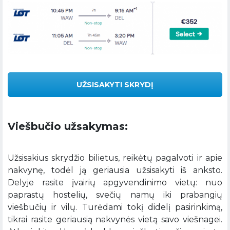
UŽSISAKYTI SKRYDĮ
Viešbučio užsakymas:
Užsisakius skrydžio bilietus, reikėtų pagalvoti ir apie
nakvynę, todėl ją geriausia užsisakyti iš anksto.
Delyje rasite įvairių apgyvendinimo vietų: nuo
paprastų hostelių, svečių namų iki prabangių
viešbučių ir vilų. Turėdami tokį didelį pasirinkimą,
tikrai rasite geriausią nakvynės vietą savo viešnagei.