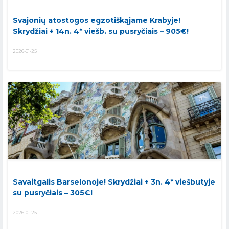
Svajonių atostogos egzotiškąjame Krabyje!
Skrydžiai + 14n. 4* viešb. su pusryčiais – 905€!
2026-01-25
Savaitgalis Barselonoje! Skrydžiai + 3n. 4* viešbutyje
su pusryčiais – 305€!
2026-01-25