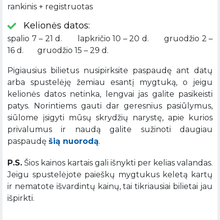
rankinis + registruotas
Kelionės datos:
spalio 7 – 21 d. lapkričio 10 – 20 d. gruodžio 2 –
16 d. gruodžio 15 – 29 d.
Pigiausius bilietus nusipirksite paspaudę ant datų
arba spustelėję žemiau esantį mygtuką, o jeigu
kelionės datos netinka, lengvai jas galite pasikeisti
patys. Norintiems gauti dar geresnius pasiūlymus,
siūlome įsigyti mūsų skrydžių narystę, apie kurios
privalumus ir naudą galite sužinoti daugiau
paspaudę
šią nuorodą
.
P.S.
Šios kainos kartais gali išnykti per kelias valandas.
Jeigu spustelėjote paieškų mygtukus keletą kartų
ir nematote išvardintų kainų, tai tikriausiai bilietai jau
išpirkti.