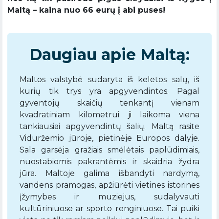
Maltą – kaina nuo 66 eurų į abi puses!
Daugiau apie Maltą:
Maltos valstybė sudaryta iš keletos salų, iš
kurių tik trys yra apgyvendintos. Pagal
gyventojų skaičių tenkantį vienam
kvadratiniam kilometrui ji laikoma viena
tankiausiai apgyvendintų šalių. Maltą rasite
Viduržemio jūroje, pietinėje Europos dalyje.
Sala garsėja gražiais smėlėtais paplūdimiais,
nuostabiomis pakrantėmis ir skaidria žydra
jūra. Maltoje galima išbandyti nardymą,
vandens pramogas, apžiūrėti vietines istorines
įžymybes ir muziejus, sudalyvauti
kultūriniuose ar sporto renginiuose. Tai puiki