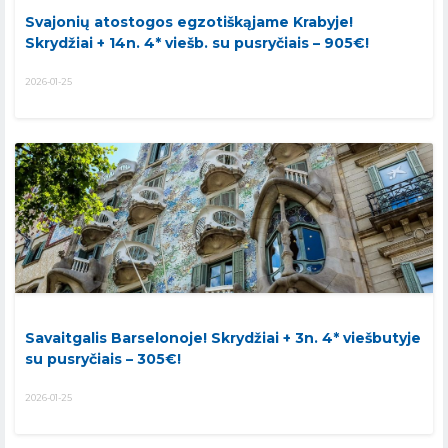
Svajonių atostogos egzotiškąjame Krabyje!
Skrydžiai + 14n. 4* viešb. su pusryčiais – 905€!
2026-01-25
Savaitgalis Barselonoje! Skrydžiai + 3n. 4* viešbutyje
su pusryčiais – 305€!
2026-01-25