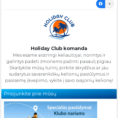
Holiday Club komanda
Mes esame aistringi keliautojai, norintys ir
galintys padėti žmonėms pažinti pasaulį pigiau.
Skaitykite mūsų turinį, pirkite skrydžius ar jau
sudarytus savarankiškų kelionių pasiūlymus ir
pasisėmę įkvėpimo, vykite į savo svajonių kelionę!
Prisijunkite prie mūsų