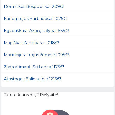
Dominikos Respublika 1209€!
Karibų rojus Barbadosas 1075€!
Egzotiškasis Azorų salynas 555€!
Magiškas Zanzibaras 1018€!
Mauricijus – rojus žemėje 1095€!
Žadą atimanti Šri Lanka 1175€!
Atostogos Balio saloje 1215€!
Turite klausimų? Rašykite!