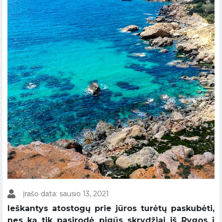
Įrašo data: sausio 13, 2021
Ieškantys atostogų prie jūros turėtų paskubėti,
nes ką tik pasirodė pigūs skrydžiai iš Rygos į