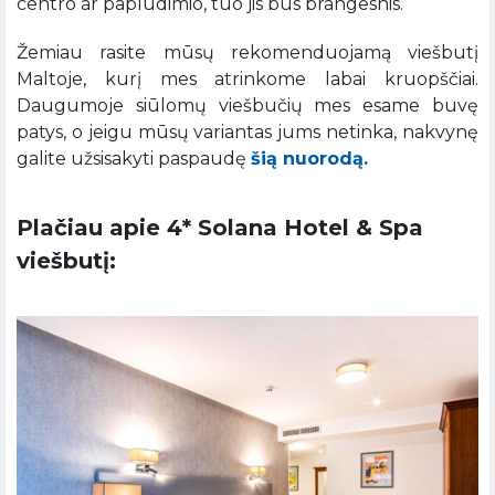
centro ar paplūdimio, tuo jis bus brangesnis.
Žemiau rasite mūsų rekomenduojamą viešbutį
Maltoje, kurį mes atrinkome labai kruopščiai.
Daugumoje siūlomų viešbučių mes esame buvę
patys, o jeigu mūsų variantas jums netinka, nakvynę
galite užsisakyti paspaudę
šią nuorodą.
Plačiau apie 4* Solana Hotel & Spa
viešbutį: