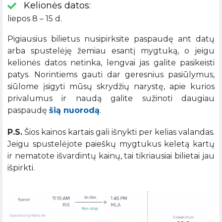
Kelionės datos:
liepos 8 – 15 d.
Pigiausius bilietus nusipirksite paspaudę ant datų
arba spustelėję žemiau esantį mygtuką, o jeigu
kelionės datos netinka, lengvai jas galite pasikeisti
patys. Norintiems gauti dar geresnius pasiūlymus,
siūlome įsigyti mūsų skrydžių narystę, apie kurios
privalumus ir naudą galite sužinoti daugiau
paspaudę
šią nuorodą
.
P.S.
Šios kainos kartais gali išnykti per kelias valandas.
Jeigu spustelėjote paieškų mygtukus keletą kartų
ir nematote išvardintų kainų, tai tikriausiai bilietai jau
išpirkti.