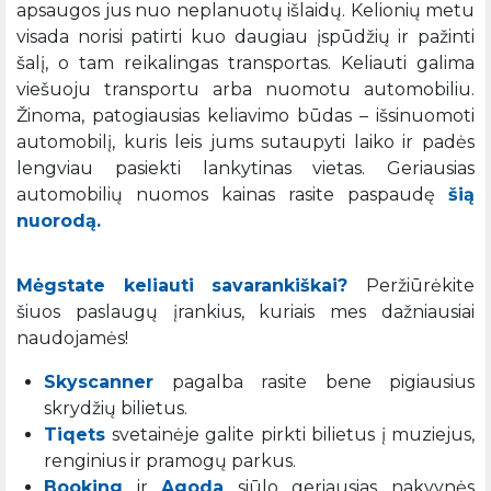
apsaugos jus nuo neplanuotų išlaidų. Kelionių metu
visada norisi patirti kuo daugiau įspūdžių ir pažinti
šalį, o tam reikalingas transportas. Keliauti galima
viešuoju transportu arba nuomotu automobiliu.
Žinoma, patogiausias keliavimo būdas – išsinuomoti
automobilį, kuris leis jums sutaupyti laiko ir padės
lengviau pasiekti lankytinas vietas. Geriausias
automobilių nuomos kainas rasite paspaudę
šią
nuorodą.
Mėgstate keliauti savarankiškai?
Peržiūrėkite
šiuos paslaugų įrankius, kuriais mes dažniausiai
naudojamės!
Skyscanner
pagalba rasite bene pigiausius
skrydžių bilietus.
Tiqets
svetainėje galite pirkti bilietus į muziejus,
renginius ir pramogų parkus.
Booking
ir
Agoda
siūlo geriausias nakvynės