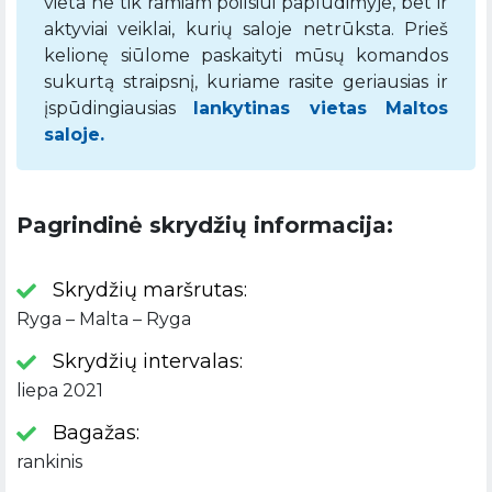
vieta ne tik ramiam poilsiui paplūdimyje, bet ir
aktyviai veiklai, kurių saloje netrūksta. Prieš
kelionę siūlome paskaityti mūsų komandos
sukurtą straipsnį, kuriame rasite geriausias ir
įspūdingiausias
lankytinas vietas Maltos
saloje.
Pagrindinė skrydžių informacija:
Skrydžių maršrutas:
Ryga – Malta – Ryga
Skrydžių intervalas:
liepa 2021
Bagažas:
rankinis