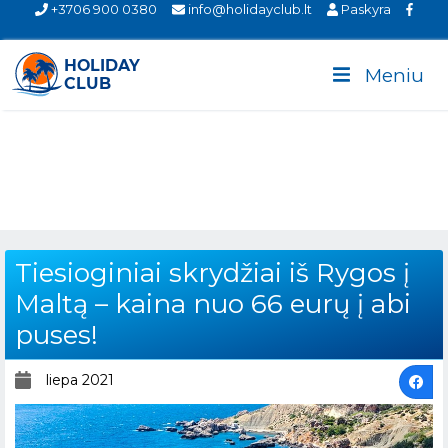
+3706 900 0380
info@holidayclub.lt
Paskyra
Meniu
Tiesioginiai skrydžiai iš Rygos į
Maltą – kaina nuo 66 eurų į abi
puses!
liepa 2021