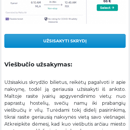
UŽSISAKYTI SKRYDĮ
Viešbučio užsakymas:
Užsisakius skrydžio bilietus, reikėtų pagalvoti ir apie
nakvynę, todėl ją geriausia užsisakyti iš anksto.
Maltoje rasite įvairių apgyvendinimo vietų: nuo
paprastų hostelių, svečių namų iki prabangių
viešbučių ir vilų. Turėdami tokį didelį pasirinkimą,
tikrai rasite geriausią nakvynės vietą savo viešnagei.
Atkreipkite dėmesį, kad kuo viešbutis arčiau miesto