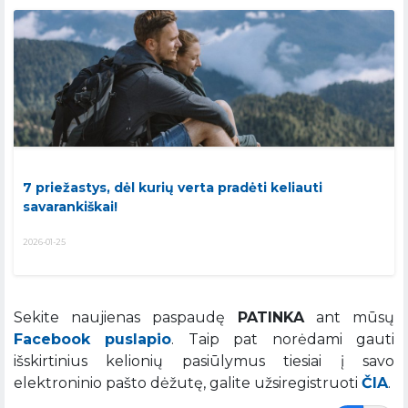
7 priežastys, dėl kurių verta pradėti keliauti
savarankiškai!
2026-01-25
Sekite naujienas paspaudę
PATINKA
ant mūsų
Facebook puslapio
. Taip pat norėdami gauti
išskirtinius kelionių pasiūlymus tiesiai į savo
elektroninio pašto dėžutę, galite užsiregistruoti
ČIA
.