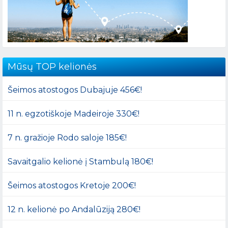
Mūsų TOP kelionės
Šeimos atostogos Dubajuje 456€!
11 n. egzotiškoje Madeiroje 330€!
7 n. gražioje Rodo saloje 185€!
Savaitgalio kelionė į Stambulą 180€!
Šeimos atostogos Kretoje 200€!
12 n. kelionė po Andalūziją 280€!