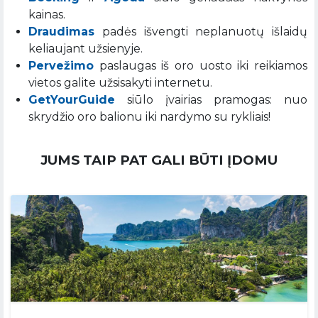
kainas.
Draudimas
padės išvengti neplanuotų išlaidų
keliaujant užsienyje.
Pervežimo
paslaugas iš oro uosto iki reikiamos
vietos galite užsisakyti internetu.
GetYourGuide
siūlo įvairias pramogas: nuo
skrydžio oro balionu iki nardymo su rykliais!
JUMS TAIP PAT GALI BŪTI ĮDOMU