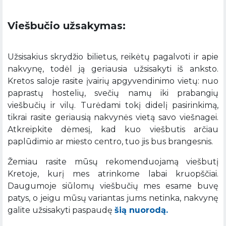
Viešbučio užsakymas:
Užsisakius skrydžio bilietus, reikėtų pagalvoti ir apie
nakvynę, todėl ją geriausia užsisakyti iš anksto.
Kretos saloje rasite įvairių apgyvendinimo vietų: nuo
paprastų hostelių, svečių namų iki prabangių
viešbučių ir vilų. Turėdami tokį didelį pasirinkimą,
tikrai rasite geriausią nakvynės vietą savo viešnagei.
Atkreipkite dėmesį, kad kuo viešbutis arčiau
paplūdimio ar miesto centro, tuo jis bus brangesnis.
Žemiau rasite mūsų rekomenduojamą viešbutį
Kretoje, kurį mes atrinkome labai kruopščiai.
Daugumoje siūlomų viešbučių mes esame buvę
patys, o jeigu mūsų variantas jums netinka, nakvynę
galite užsisakyti paspaudę
šią nuorodą.