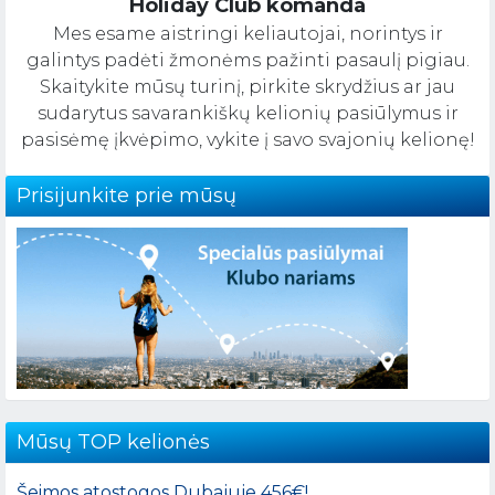
Holiday Club komanda
Mes esame aistringi keliautojai, norintys ir
galintys padėti žmonėms pažinti pasaulį pigiau.
Skaitykite mūsų turinį, pirkite skrydžius ar jau
sudarytus savarankiškų kelionių pasiūlymus ir
pasisėmę įkvėpimo, vykite į savo svajonių kelionę!
Prisijunkite prie mūsų
Mūsų TOP kelionės
Šeimos atostogos Dubajuje 456€!