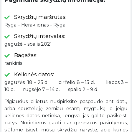
Skrydžių maršrutas:
Ryga – Heraklionas – Ryga
Skrydžių intervalas:
gegužė – spalis 2021
Bagažas:
rankinis
Kelionės datos:
gegužės 18 – 25 d. birželio 8 – 15 d. liepos 3 –
10 d. rugsėjo 7 – 14 d. spalio 2 – 9 d.
Pigiausius bilietus nusipirksite paspaudę ant datų
arba spustelėję žemiau esantį mygtuką, o jeigu
kelionės datos netinka, lengvai jas galite pasikeisti
patys. Norintiems gauti dar geresnius pasiūlymus,
siūlome įsigyti mūsų skrydžių narystę, apie kurios