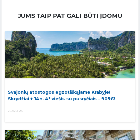
JUMS TAIP PAT GALI BŪTI ĮDOMU
Svajonių atostogos egzotiškąjame Krabyje!
Skrydžiai + 14n. 4* viešb. su pusryčiais – 905€!
2026-01-25