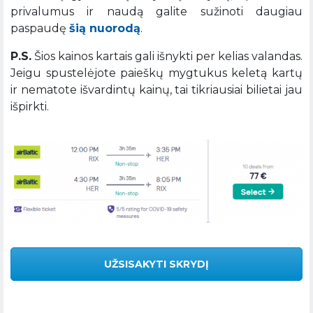
privalumus ir naudą galite sužinoti daugiau
paspaudę
šią nuorodą
.
P.S.
Šios kainos kartais gali išnykti per kelias valandas.
Jeigu spustelėjote paieškų mygtukus keletą kartų
ir nematote išvardintų kainų, tai tikriausiai bilietai jau
išpirkti.
UŽSISAKYTI SKRYDĮ