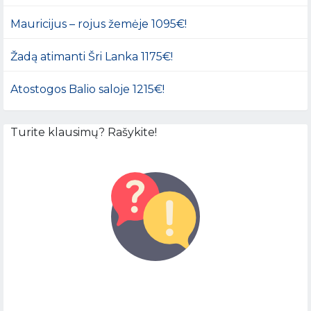
Mauricijus – rojus žemėje 1095€!
Žadą atimanti Šri Lanka 1175€!
Atostogos Balio saloje 1215€!
Turite klausimų? Rašykite!