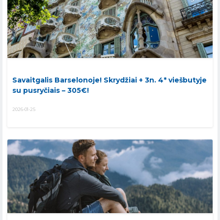
Savaitgalis Barselonoje! Skrydžiai + 3n. 4* viešbutyje
su pusryčiais – 305€!
2026-01-25