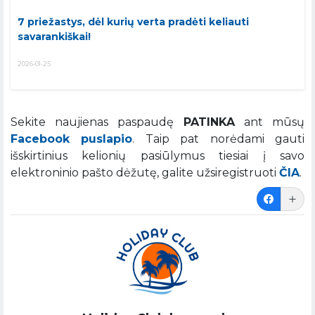
7 priežastys, dėl kurių verta pradėti keliauti
savarankiškai!
2026-01-25
Sekite naujienas paspaudę
PATINKA
ant mūsų
Facebook puslapio
. Taip pat norėdami gauti
išskirtinius kelionių pasiūlymus tiesiai į savo
elektroninio pašto dėžutę, galite užsiregistruoti
ČIA
.