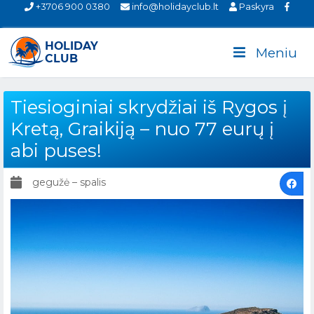
+3706 900 0380
info@holidayclub.lt
Paskyra
Meniu
Tiesioginiai skrydžiai iš Rygos į
Kretą, Graikiją – nuo 77 eurų į
abi puses!
gegužė – spalis