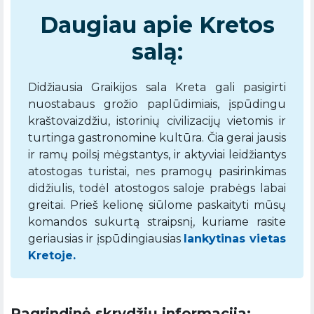
Daugiau apie Kretos
salą:
Didžiausia Graikijos sala Kreta gali pasigirti
nuostabaus grožio paplūdimiais, įspūdingu
kraštovaizdžiu, istorinių civilizacijų vietomis ir
turtinga gastronomine kultūra. Čia gerai jausis
ir ramų poilsį mėgstantys, ir aktyviai leidžiantys
atostogas turistai, nes pramogų pasirinkimas
didžiulis, todėl atostogos saloje prabėgs labai
greitai. Prieš kelionę siūlome paskaityti mūsų
komandos sukurtą straipsnį, kuriame rasite
geriausias ir įspūdingiausias
lankytinas vieta
s
Kretoje.
Pagrindinė skrydžių informacija: