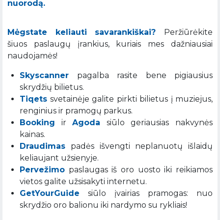
nuorodą.
Mėgstate keliauti savarankiškai?
Peržiūrėkite
šiuos paslaugų įrankius, kuriais mes dažniausiai
naudojamės!
Skyscanner
pagalba rasite bene pigiausius
skrydžių bilietus.
Tiqets
svetainėje galite pirkti bilietus į muziejus,
renginius ir pramogų parkus.
Booking
ir
Agoda
siūlo geriausias nakvynės
kainas.
Draudimas
padės išvengti neplanuotų išlaidų
keliaujant užsienyje.
Pervežimo
paslaugas iš oro uosto iki reikiamos
vietos galite užsisakyti internetu.
GetYourGuide
siūlo įvairias pramogas: nuo
skrydžio oro balionu iki nardymo su rykliais!