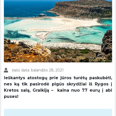
Įrašo data: balandžio 28, 2021
Ieškantys atostogų prie jūros turėtų paskubėti,
nes ką tik pasirodė pigūs skrydžiai iš Rygos į
Kretos salą, Graikiją – kaina nuo 77 eurų į abi
puses!