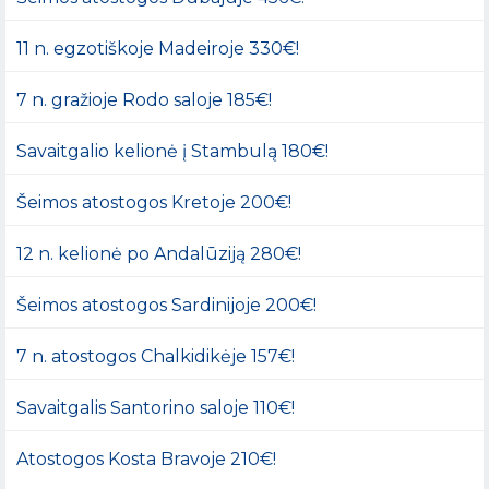
11 n. egzotiškoje Madeiroje 330€!
7 n. gražioje Rodo saloje 185€!
Savaitgalio kelionė į Stambulą 180€!
Šeimos atostogos Kretoje 200€!
12 n. kelionė po Andalūziją 280€!
Šeimos atostogos Sardinijoje 200€!
7 n. atostogos Chalkidikėje 157€!
Savaitgalis Santorino saloje 110€!
Atostogos Kosta Bravoje 210€!