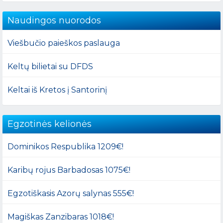
Naudingos nuorodos
Viešbučio paieškos paslauga
Keltų bilietai su DFDS
Keltai iš Kretos į Santorinį
Egzotinės kelionės
Dominikos Respublika 1209€!
Karibų rojus Barbadosas 1075€!
Egzotiškasis Azorų salynas 555€!
Magiškas Zanzibaras 1018€!