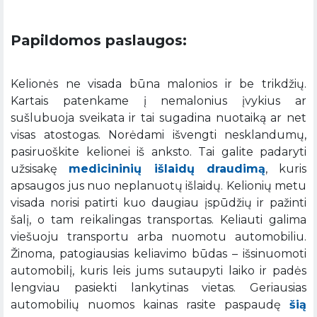
Papildomos paslaugos:
Kelionės ne visada būna malonios ir be trikdžių.
Kartais patenkame į nemalonius įvykius ar
sušlubuoja sveikata ir tai sugadina nuotaiką ar net
visas atostogas. Norėdami išvengti nesklandumų,
pasiruoškite kelionei iš anksto. Tai galite padaryti
užsisakę
medicininių išlaidų draudimą
, kuris
apsaugos jus nuo neplanuotų išlaidų. Kelionių metu
visada norisi patirti kuo daugiau įspūdžių ir pažinti
šalį, o tam reikalingas transportas. Keliauti galima
viešuoju transportu arba nuomotu automobiliu.
Žinoma, patogiausias keliavimo būdas – išsinuomoti
automobilį, kuris leis jums sutaupyti laiko ir padės
lengviau pasiekti lankytinas vietas. Geriausias
automobilių nuomos kainas rasite paspaudę
šią