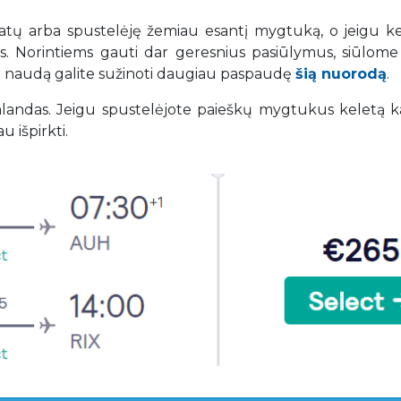
datų arba spustelėję žemiau esantį mygtuką, o jeigu ke
tys. Norintiems gauti dar geresnius pasiūlymus, siūlome 
ir naudą galite sužinoti daugiau paspaudę
šią nuorodą
.
 valandas. Jeigu spustelėjote paieškų mygtukus keletą k
u išpirkti.