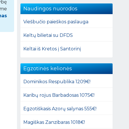
ybę
Naudingos nuorodos
ome
nas
Viešbučio paieškos paslauga
Keltų bilietai su DFDS
Keltai iš Kretos į Santorinį
Egzotinės kelionės
Dominikos Respublika 1209€!
Karibų rojus Barbadosas 1075€!
Egzotiškasis Azorų salynas 555€!
Magiškas Zanzibaras 1018€!