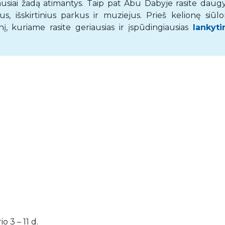
biausiai žadą atimantys. Taip pat Abu Dabyje rasite daug
s, išskirtinius parkus ir muziejus. Prieš kelionę siūl
, kuriame rasite geriausias ir įspūdingiausias
lankyti
o 3 – 11 d.