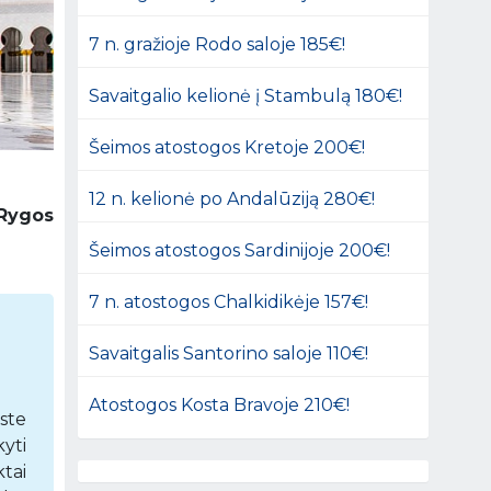
7 n. gražioje Rodo saloje 185€!
Savaitgalio kelionė į Stambulą 180€!
Šeimos atostogos Kretoje 200€!
12 n. kelionė po Andalūziją 280€!
 Rygos
Šeimos atostogos Sardinijoje 200€!
7 n. atostogos Chalkidikėje 157€!
Savaitgalis Santorino saloje 110€!
Atostogos Kosta Bravoje 210€!
ste
yti
tai