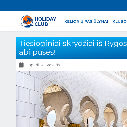
KELIONIŲ PASIŪLYMAI
KLUBO
Tiesioginiai skrydžiai iš Rygo
abi puses!
lapkritis – vasaris