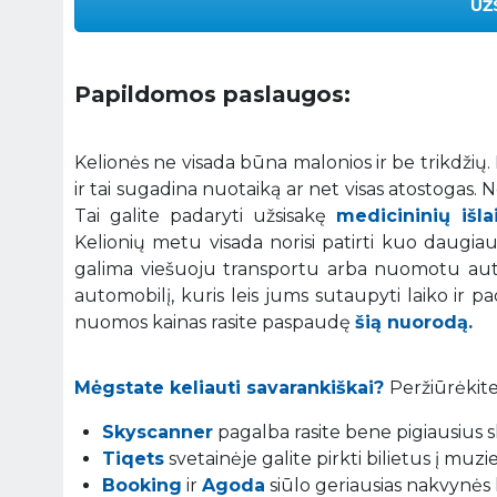
UŽ
Papildomos paslaugos:
Kelionės ne visada būna malonios ir be trikdžių
ir tai sugadina nuotaiką ar net visas atostogas.
Tai galite padaryti užsisakę
medicininių išl
Kelionių metu visada norisi patirti kuo daugiau į
galima viešuoju transportu arba nuomotu auto
automobilį, kuris leis jums sutaupyti laiko ir p
nuomos kainas rasite paspaudę
šią nuorodą.
Mėgstate keliauti savarankiškai?
Peržiūrėkite
Skyscanner
pagalba rasite bene pigiausius sk
Tiqets
svetainėje galite pirkti bilietus į muz
Booking
ir
Agoda
siūlo geriausias nakvynės 