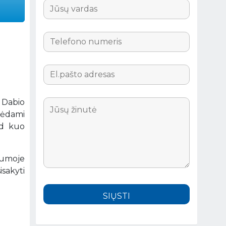
u Dabio
urėdami
ad kuo
gumoje
sakyti