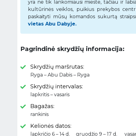
yra ne tik lankomiausi mieste, tačiau ir la
kultūrinės veiklos, puikius prekybos centru
paskaityti mūsų komandos sukurtą straipsnį
vietas Abu Dabyje.
Pagrindinė skrydžių informacija:
Skrydžių maršrutas:
Ryga – Abu Dabis – Ryga
Skrydžių intervalas:
lapkritis – vasaris
Bagažas:
rankinis
Kelionės datos:
lapkričio 6 – 14 d. gruodžio 9 – 17 d. vasari