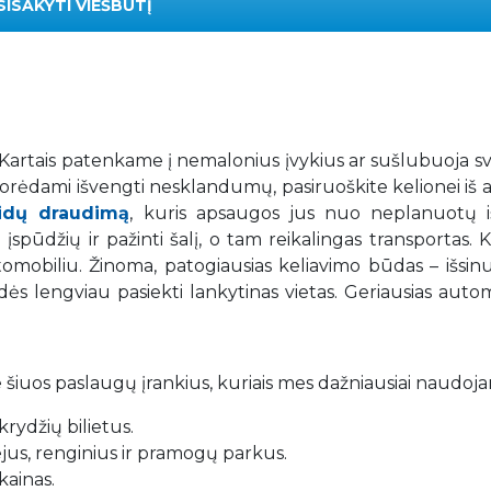
SISAKYTI VIEŠBUTĮ
. Kartais patenkame į nemalonius įvykius ar sušlubuoja s
 Norėdami išvengti nesklandumų, pasiruoškite kelionei iš 
aidų draudimą
, kuris apsaugos jus nuo neplanuotų iš
spūdžių ir pažinti šalį, o tam reikalingas transportas. K
mobiliu. Žinoma, patogiausias keliavimo būdas – išsin
adės lengviau pasiekti lankytinas vietas. Geriausias auto
 šiuos paslaugų įrankius, kuriais mes dažniausiai naudoj
rydžių bilietus.
iejus, renginius ir pramogų parkus.
kainas.