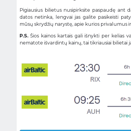
Pigiausius bilietus nusipirksite paspaudę ant 
datos netinka, lengvai jas galite pasikeisti pa
mūsų skrydžių narystę, apie kurios privalumus 
P.S.
Šios kainos kartais gali išnykti per kelias
nematote išvardintų kainų, tai tikriausiai bilietai ja