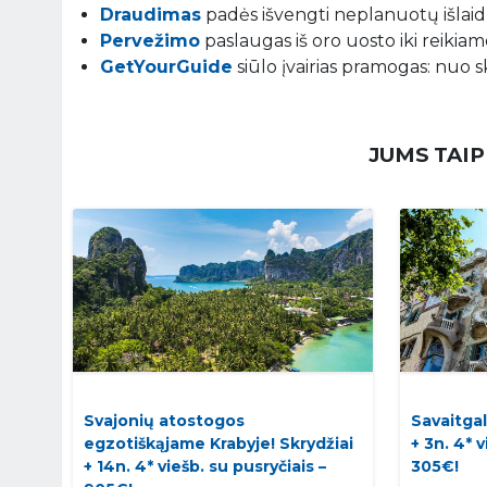
Draudimas
padės išvengti neplanuotų išlaidų
Pervežimo
paslaugas iš oro uosto iki reikiamo
GetYourGuide
siūlo įvairias pramogas: nuo s
JUMS TAIP
Svajonių atostogos
Savaitgal
egzotiškąjame Krabyje! Skrydžiai
+ 3n. 4* 
+ 14n. 4* viešb. su pusryčiais –
305€!