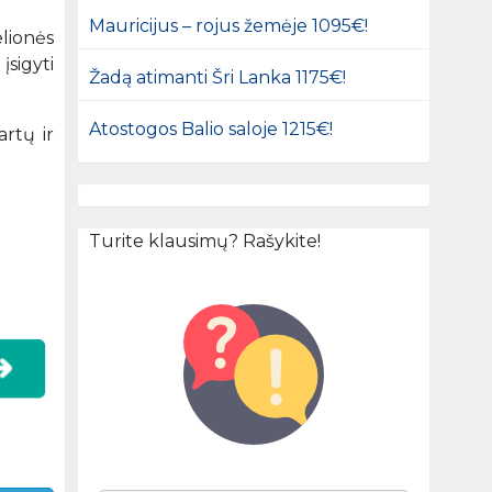
Mauricijus – rojus žemėje 1095€!
lionės
įsigyti
Žadą atimanti Šri Lanka 1175€!
Atostogos Balio saloje 1215€!
artų ir
Turite klausimų? Rašykite!