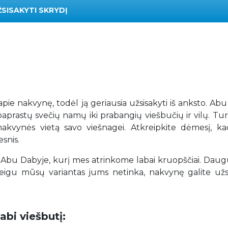
ŽSISAKYTI SKRYDĮ
r apie nakvynę, todėl ją geriausia užsisakyti iš anksto. Ab
paprastų svečių namų iki prabangių viešbučių ir vilų. T
ią nakvynės vietą savo viešnagei. Atkreipkite dėmesį, k
snis.
Abu Dabyje, kurį mes atrinkome labai kruopščiai. Dau
igu mūsų variantas jums netinka, nakvynę galite užsi
abi viešbutį: