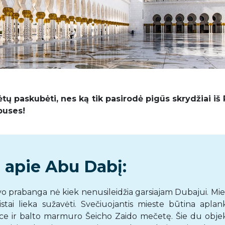
tų paskubėti, nes ką tik pasirodė pigūs skrydžiai iš
puses!
 apie Abu Dabį:
vo prabanga nė kiek nenusileidžia garsiajam Dubajui. Mie
istai lieka sužavėti. Svečiuojantis mieste būtina aplank
ace ir balto marmuro Šeicho Zaido mečetę. Šie du objek