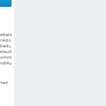
veikata
anksto.
laidų.
eliauti
uomoti
mobilių
amės!