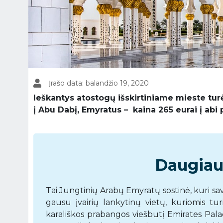
Įrašo data: balandžio 19, 2020
Ieškantys atostogų išskirtiniame mieste turė
į Abu Dabį, Emyratus – kaina 265 eurai į abi 
Daugiau
Tai Jungtinių Arabų Emyratų sostinė, kuri sa
gausu įvairių lankytinų vietų, kuriomis tur
karališkos prabangos viešbutį Emirates Pal