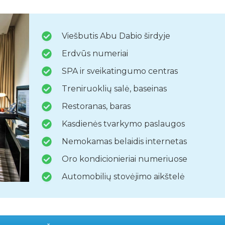
Viešbutis Abu Dabio širdyje
Erdvūs numeriai
SPA ir sveikatingumo centras
Treniruoklių salė, baseinas
Restoranas, baras
Kasdienės tvarkymo paslaugos
Nemokamas belaidis internetas
Oro kondicionieriai numeriuose
Automobilių stovėjimo aikštelė