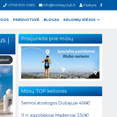
+3706 900 0380
info@holidayclub.lt
Paskyra
UGOS
PARDUOTUVĖ
BLOGAS
KELIONIŲ IDĖJOS
s į
Prisijunkite prie mūsų
pijuoti
Mūsų TOP kelionės
Šeimos atostogos Dubajuje 456€!
11 n. egzotiškoje Madeiroje 330€!