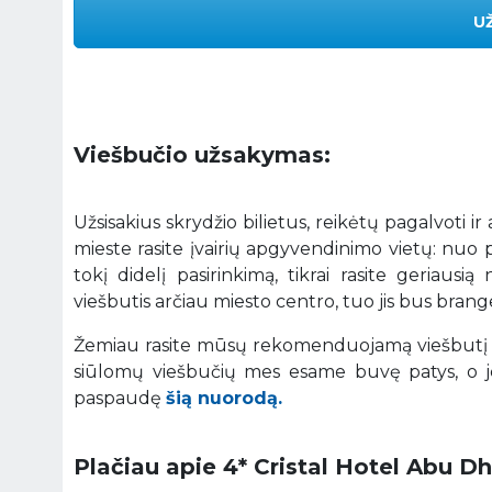
U
Viešbučio užsakymas:
Užsisakius skrydžio bilietus, reikėtų pagalvoti i
mieste rasite įvairių apgyvendinimo vietų: nuo 
tokį didelį pasirinkimą, tikrai rasite geriaus
viešbutis arčiau miesto centro, tuo jis bus brange
Žemiau rasite mūsų rekomenduojamą viešbutį 
siūlomų viešbučių mes esame buvę patys, o je
paspaudę
šią nuorodą.
Plačiau apie 4* Cristal Hotel Abu Dh