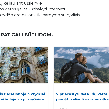
 keliaujant užsienyje.
s vietos galite užsisakyti internetu.
krydžio oro balionu iki nardymo su rykliais!
 PAT GALI BŪTI ĮDOMU
is Barselonoje! Skrydžiai
7 priežastys, dėl kurių verta
viešbutyje su pusryčiais –
pradėti keliauti savarankiškai
2026-01-25