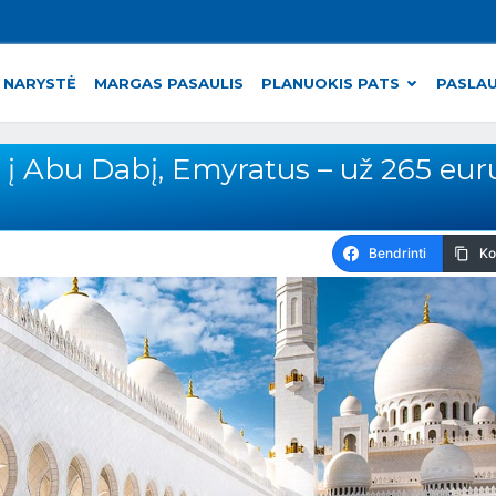
 NARYSTĖ
MARGAS PASAULIS
PLANUOKIS PATS
PASLA
s į Abu Dabį, Emyratus – už 265 euru
Bendrinti
Ko