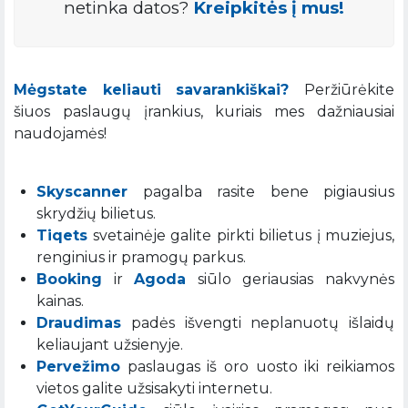
netinka datos?
Kreipkitės į mus!
Mėgstate keliauti savarankiškai?
Peržiūrėkite
šiuos paslaugų įrankius, kuriais mes dažniausiai
naudojamės!
Skyscanner
pagalba rasite bene pigiausius
skrydžių bilietus.
Tiqets
svetainėje galite pirkti bilietus į muziejus,
renginius ir pramogų parkus.
Booking
ir
Agoda
siūlo geriausias nakvynės
kainas.
Draudimas
padės išvengti neplanuotų išlaidų
keliaujant užsienyje.
Pervežimo
paslaugas iš oro uosto iki reikiamos
vietos galite užsisakyti internetu.