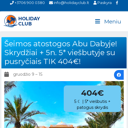
+3706 900 0380
info@holidayclub.lt
Paskyra
Meniu
Šeimos atostogos Abu Dabyje!
Skrydžiai + 5n. 5* viešbutyje su
pusryčiais TIK 404€!
gruodžio 9 – 15
404€
5 ☾ | 5* viešbutis +
patogus skrydis