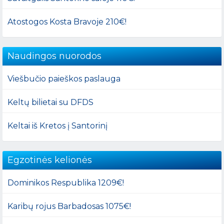
Atostogos Kosta Bravoje 210€!
Naudingos nuorodos
Viešbučio paieškos paslauga
Keltų bilietai su DFDS
Keltai iš Kretos į Santorinį
Egzotinės kelionės
Dominikos Respublika 1209€!
Karibų rojus Barbadosas 1075€!