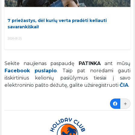
7 priežastys, dėl kurių verta pradėti keliauti
savarankiškai!
2026-01-25
Sekite naujienas paspaudę
PATINKA
ant mūsų
Facebook puslapio
. Taip pat norėdami gauti
išskirtinius kelionių pasiūlymus tiesiai į savo
elektroninio pašto dėžutę, galite užsiregistruoti
ČIA
.