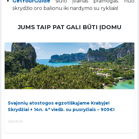
GetYourGuide
siūlo įvairias pramogas: nuo
skrydžio oro balionu iki nardymo su rykliais!
JUMS TAIP PAT GALI BŪTI ĮDOMU
Svajonių atostogos egzotiškąjame Krabyje!
Skrydžiai + 14n. 4* viešb. su pusryčiais – 905€!
2026-01-25