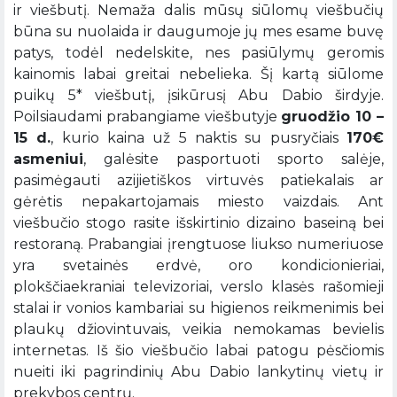
ir viešbutį. Nemaža dalis mūsų siūlomų viešbučių
būna su nuolaida ir daugumoje jų mes esame buvę
patys, todėl nedelskite, nes pasiūlymų geromis
kainomis labai greitai nebelieka. Šį kartą siūlome
puikų 5* viešbutį, įsikūrusį Abu Dabio širdyje.
Poilsiaudami prabangiame viešbutyje
gruodžio 10 –
15 d.
, kurio kaina už 5 naktis su pusryčiais
170€
asmeniui
, galėsite pasportuoti sporto salėje,
pasimėgauti azijietiškos virtuvės patiekalais ar
gėrėtis nepakartojamais miesto vaizdais. Ant
viešbučio stogo rasite išskirtinio dizaino baseiną bei
restoraną. Prabangiai įrengtuose liukso numeriuose
yra svetainės erdvė, oro kondicionieriai,
plokščiaekraniai televizoriai, verslo klasės rašomieji
stalai ir vonios kambariai su higienos reikmenimis bei
plaukų džiovintuvais, veikia nemokamas bevielis
internetas. Iš šio viešbučio labai patogu pėsčiomis
nueiti iki pagrindinių Abu Dabio lankytinų vietų ir
prekybos centrų.