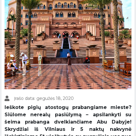
Įrašo data: gegužės 18, 2020
Ieškote pigių atostogų prabangiame mieste?
Siūlome nerealų pasiūlymą – apsilankyti su
šeima prabanga dvelkiančiame Abu Dabyje!
Skrydžiai iš Vilniaus ir 5 naktų nakvynė