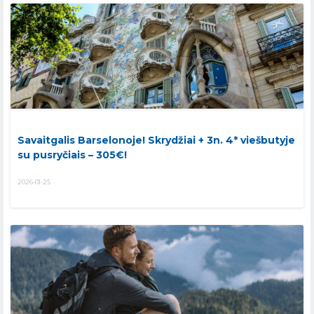
Savaitgalis Barselonoje! Skrydžiai + 3n. 4* viešbutyje
su pusryčiais – 305€!
2026-01-25