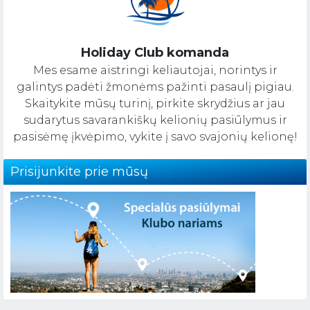
Holiday Club komanda
Mes esame aistringi keliautojai, norintys ir
galintys padėti žmonėms pažinti pasaulį pigiau.
Skaitykite mūsų turinį, pirkite skrydžius ar jau
sudarytus savarankiškų kelionių pasiūlymus ir
pasisėmę įkvėpimo, vykite į savo svajonių kelionę!
Prisijunkite prie mūsų