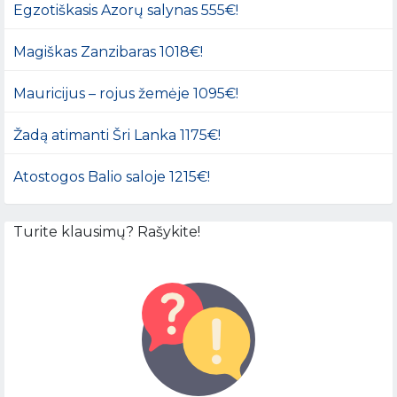
Egzotiškasis Azorų salynas 555€!
Magiškas Zanzibaras 1018€!
Mauricijus – rojus žemėje 1095€!
Žadą atimanti Šri Lanka 1175€!
Atostogos Balio saloje 1215€!
Turite klausimų? Rašykite!