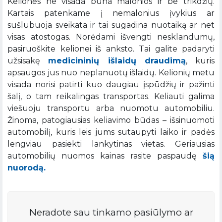
Kelionės ne visada būna malonios ir be trikdžių.
Kartais patenkame į nemalonius įvykius ar
sušlubuoja sveikata ir tai sugadina nuotaiką ar net
visas atostogas. Norėdami išvengti nesklandumų,
pasiruoškite kelionei iš anksto. Tai galite padaryti
užsisakę
medicininių išlaidų draudimą
, kuris
apsaugos jus nuo neplanuotų išlaidų. Kelionių metu
visada norisi patirti kuo daugiau įspūdžių ir pažinti
šalį, o tam reikalingas transportas. Keliauti galima
viešuoju transportu arba nuomotu automobiliu.
Žinoma, patogiausias keliavimo būdas – išsinuomoti
automobilį, kuris leis jums sutaupyti laiko ir padės
lengviau pasiekti lankytinas vietas. Geriausias
automobilių nuomos kainas rasite paspaudę
šią
nuorodą.
Neradote sau tinkamo pasiūlymo ar