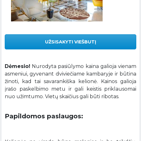
UŽSISAKYTI VIEŠBUTĮ
Dėmesio!
Nurodyta pasiūlymo kaina galioja vienam
asmeniui, gyvenant dviviečiame kambaryje ir būtina
žinoti, kad tai savarankiška kelionė. Kainos galioja
įrašo paskelbimo metu ir gali keistis priklausomai
nuo užimtumo. Vietų skaičius gali būti ribotas.
Papildomos paslaugos: