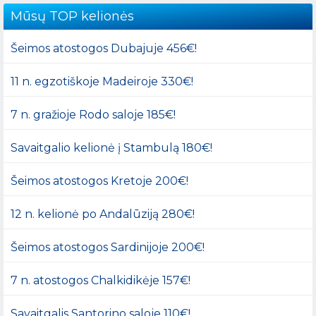
Mūsų TOP kelionės
Šeimos atostogos Dubajuje 456€!
11 n. egzotiškoje Madeiroje 330€!
7 n. gražioje Rodo saloje 185€!
Savaitgalio kelionė į Stambulą 180€!
Šeimos atostogos Kretoje 200€!
12 n. kelionė po Andalūziją 280€!
Šeimos atostogos Sardinijoje 200€!
7 n. atostogos Chalkidikėje 157€!
Savaitgalis Santorino saloje 110€!