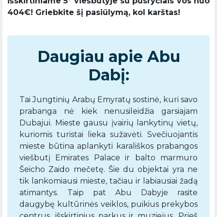
išskirtiniame 5* viešbutyje su pusryčiais vos nuo
404€! Griebkite šį pasiūlymą, kol karštas!
Daugiau apie Abu
Dabį:
Tai Jungtinių Arabų Emyratų sostinė, kuri savo
prabanga nė kiek nenusileidžia garsiajam
Dubajui. Mieste gausu įvairių lankytinų vietų,
kuriomis turistai lieka sužavėti. Svečiuojantis
mieste būtina aplankyti karališkos prabangos
viešbutį Emirates Palace ir balto marmuro
Šeicho Zaido mečetę. Šie du objektai yra ne
tik lankomiausi mieste, tačiau ir labiausiai žadą
atimantys. Taip pat Abu Dabyje rasite
daugybę kultūrinės veiklos, puikius prekybos
centrus, išskirtinius parkus ir muziejus. Prieš