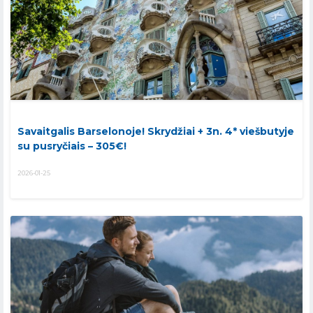
Savaitgalis Barselonoje! Skrydžiai + 3n. 4* viešbutyje
su pusryčiais – 305€!
2026-01-25