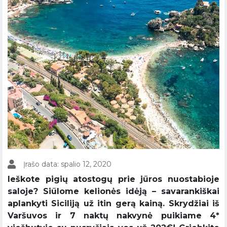
Įrašo data: spalio 12, 2020
Ieškote pigių atostogų prie jūros nuostabioje
saloje? Siūlome kelionės idėją – savarankiškai
aplankyti Siciliją už itin gerą kainą. Skrydžiai iš
Varšuvos ir 7 naktų nakvynė puikiame 4*