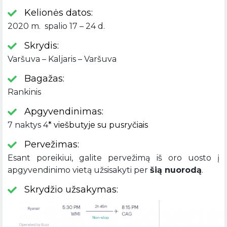
Kelionės datos:
2020 m. spalio 17 – 24 d.
Skrydis:
Varšuva – Kaljaris – Varšuva
Bagažas:
Rankinis
Apgyvendinimas:
7 naktys 4
* viešbutyje su pusryčiais
Pervežimas:
Esant poreikiui, galite pervežimą iš oro uosto į
apgyvendinimo vietą užsisakyti per
šią nuorodą
.
Skrydžio užsakymas: