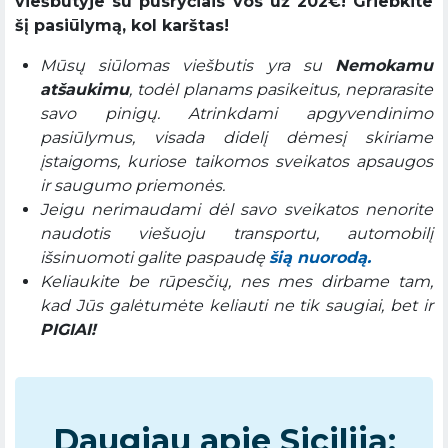
viešbutyje su pusryčiais vos už 202€! Griebkite
šį pasiūlymą, kol karštas!
Mūsų siūlomas viešbutis yra su
Nemokamu
atšaukimu
, todėl planams pasikeitus, neprarasite
savo pinigų. Atrinkdami apgyvendinimo
pasiūlymus, visada didelį dėmesį skiriame
įstaigoms, kuriose taikomos sveikatos apsaugos
ir saugumo priemonės.
Jeigu nerimaudami dėl savo sveikatos nenorite
naudotis viešuoju transportu, automobilį
išsinuomoti galite paspaudę
šią nuorodą.
Keliaukite be rūpesčių, nes mes dirbame tam,
kad Jūs galėtumėte keliauti ne tik saugiai, bet ir
PIGIAI!
Daugiau apie Siciliją: