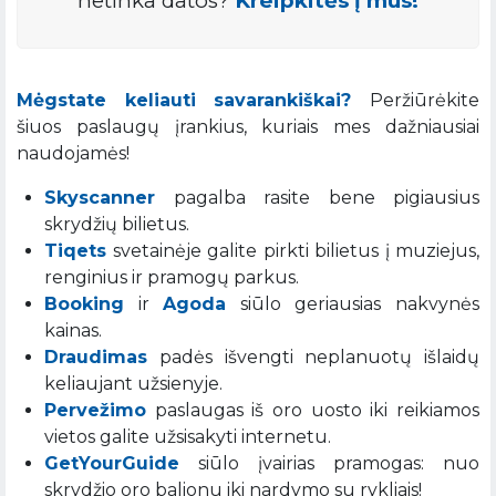
netinka datos?
Kreipkitės į mus!
Mėgstate keliauti savarankiškai?
Peržiūrėkite
šiuos paslaugų įrankius, kuriais mes dažniausiai
naudojamės!
Skyscanner
pagalba rasite bene pigiausius
skrydžių bilietus.
Tiqets
svetainėje galite pirkti bilietus į muziejus,
renginius ir pramogų parkus.
Booking
ir
Agoda
siūlo geriausias nakvynės
kainas.
Draudimas
padės išvengti neplanuotų išlaidų
keliaujant užsienyje.
Pervežimo
paslaugas iš oro uosto iki reikiamos
vietos galite užsisakyti internetu.
GetYourGuide
siūlo įvairias pramogas: nuo
skrydžio oro balionu iki nardymo su rykliais!