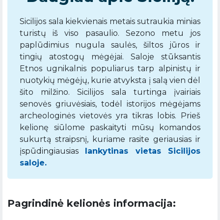
Sicilijos sala kiekvienais metais sutraukia minias
turistų iš viso pasaulio. Sezono metu jos
paplūdimius nugula saulės, šiltos jūros ir
tingių atostogų mėgėjai. Saloje stūksantis
Etnos ugnikalnis populiarus tarp alpinistų ir
nuotykių mėgėjų, kurie atvyksta į salą vien dėl
šito milžino. Sicilijos sala turtinga įvairiais
senovės griuvėsiais, todėl istorijos mėgėjams
archeologinės vietovės yra tikras lobis. Prieš
kelionę siūlome paskaityti mūsų komandos
sukurtą straipsnį, kuriame rasite geriausias ir
įspūdingiausias
lankytinas vietas Sicilijos
saloje.
Pagrindinė kelionės informacija: