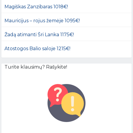
Magiškas Zanzibaras 1018€!
Mauricijus – rojus žemėje 1095€!
Žadą atimanti Šri Lanka 1175€!
Atostogos Balio saloje 1215€!
Turite klausimų? Rašykite!