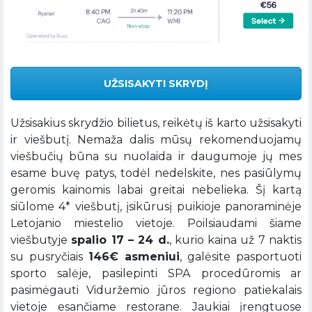
UŽSISAKYTI SKRYDĮ
Užsisakius skrydžio bilietus, reikėtų iš karto užsisakyti
ir viešbutį. Nemaža dalis mūsų rekomenduojamų
viešbučių būna su nuolaida ir daugumoje jų mes
esame buvę patys, todėl nedelskite, nes pasiūlymų
geromis kainomis labai greitai nebelieka. Šį kartą
siūlome 4* viešbutį, įsikūrusį puikioje panoraminėje
Letojanio miestelio vietoje. Poilsiaudami šiame
viešbutyje
spalio 17 – 24 d.
, kurio kaina už 7 naktis
su pusryčiais
146€ asmeniui
, galėsite pasportuoti
sporto salėje, pasilepinti SPA procedūromis ar
pasimėgauti Viduržemio jūros regiono patiekalais
vietoje esančiame restorane. Jaukiai įrengtuose