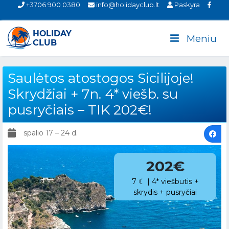
+3706 900 0380
info@holidayclub.lt
Paskyra
Meniu
Saulėtos atostogos Sicilijoje!
Skrydžiai + 7n. 4* viešb. su
pusryčiais – TIK 202€!
spalio 17 – 24 d.
202€
7 ☾ | 4* viešbutis +
skrydis + pusryčiai