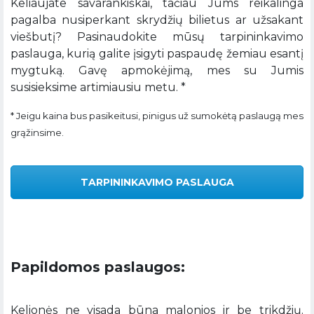
Keliaujate savarankiškai, tačiau Jums reikalinga
pagalba nusiperkant skrydžių bilietus ar užsakant
viešbutį? Pasinaudokite mūsų tarpininkavimo
paslauga, kurią galite įsigyti paspaudę žemiau esantį
mygtuką. Gavę apmokėjimą, mes su Jumis
susisieksime artimiausiu metu. *
* Jeigu kaina bus pasikeitusi, pinigus už sumokėtą paslaugą mes
grąžinsime.
TARPININKAVIMO PASLAUGA
Papildomos paslaugos:
Kelionės ne visada būna malonios ir be trikdžių.