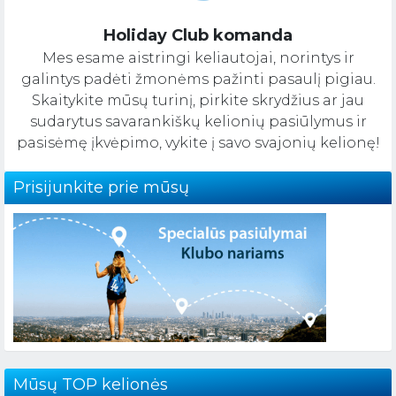
Holiday Club komanda
Mes esame aistringi keliautojai, norintys ir
galintys padėti žmonėms pažinti pasaulį pigiau.
Skaitykite mūsų turinį, pirkite skrydžius ar jau
sudarytus savarankiškų kelionių pasiūlymus ir
pasisėmę įkvėpimo, vykite į savo svajonių kelionę!
Prisijunkite prie mūsų
Mūsų TOP kelionės