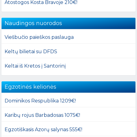
Atostogos Kosta Bravoje 210€!
Naudingos nuorodos
Viešbučio paieškos paslauga
Keltų bilietai su DFDS
Keltai iš Kretos į Santorinį
Egzotinės kelionės
Dominikos Respublika 1209€!
Karibų rojus Barbadosas 1075€!
Egzotiškasis Azorų salynas 555€!