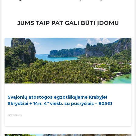
JUMS TAIP PAT GALI BŪTI ĮDOMU
Svajonių atostogos egzotiškąjame Krabyje!
Skrydžiai + 14n. 4* viešb. su pusryčiais – 905€!
2026-01-25