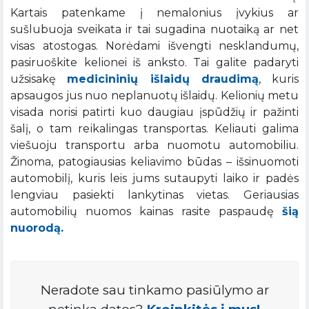
Kartais patenkame į nemalonius įvykius ar
sušlubuoja sveikata ir tai sugadina nuotaiką ar net
visas atostogas. Norėdami išvengti nesklandumų,
pasiruoškite kelionei iš anksto. Tai galite padaryti
užsisakę
medicininių išlaidų draudimą
, kuris
apsaugos jus nuo neplanuotų išlaidų. Kelionių metu
visada norisi patirti kuo daugiau įspūdžių ir pažinti
šalį, o tam reikalingas transportas. Keliauti galima
viešuoju transportu arba nuomotu automobiliu.
Žinoma, patogiausias keliavimo būdas – išsinuomoti
automobilį, kuris leis jums sutaupyti laiko ir padės
lengviau pasiekti lankytinas vietas. Geriausias
automobilių nuomos kainas rasite paspaudę
šią
nuorodą.
Neradote sau tinkamo pasiūlymo ar