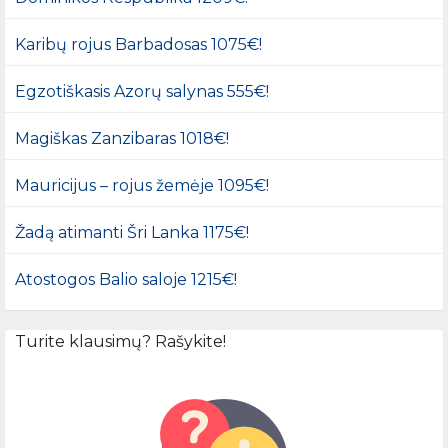
Karibų rojus Barbadosas 1075€!
Egzotiškasis Azorų salynas 555€!
Magiškas Zanzibaras 1018€!
Mauricijus – rojus žemėje 1095€!
Žadą atimanti Šri Lanka 1175€!
Atostogos Balio saloje 1215€!
Turite klausimų? Rašykite!