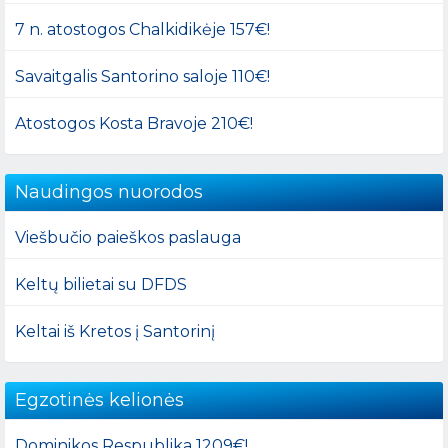
7 n. atostogos Chalkidikėje 157€!
Savaitgalis Santorino saloje 110€!
Atostogos Kosta Bravoje 210€!
Naudingos nuorodos
Viešbučio paieškos paslauga
Keltų bilietai su DFDS
Keltai iš Kretos į Santorinį
Egzotinės kelionės
Dominikos Respublika 1209€!