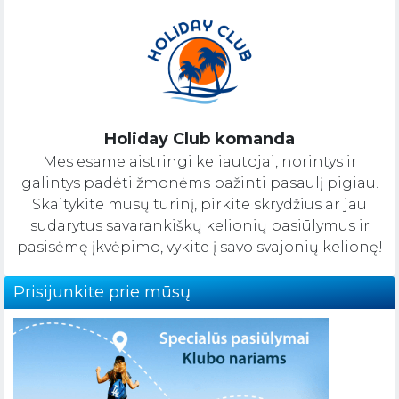
Holiday Club komanda
Mes esame aistringi keliautojai, norintys ir
galintys padėti žmonėms pažinti pasaulį pigiau.
Skaitykite mūsų turinį, pirkite skrydžius ar jau
sudarytus savarankiškų kelionių pasiūlymus ir
pasisėmę įkvėpimo, vykite į savo svajonių kelionę!
Prisijunkite prie mūsų