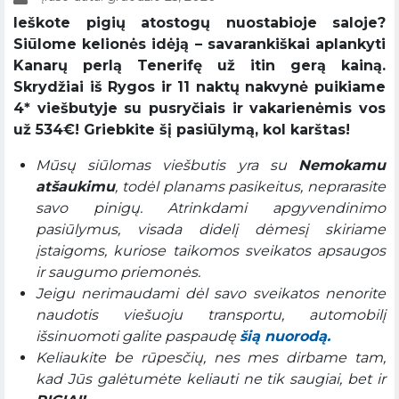
Ieškote pigių atostogų nuostabioje saloje?
Siūlome kelionės idėją – savarankiškai aplankyti
Kanarų perlą Tenerifę už itin gerą kainą.
Skrydžiai iš Rygos ir 11 naktų nakvynė puikiame
4* viešbutyje su pusryčiais ir vakarienėmis vos
už 534€! Griebkite šį pasiūlymą, kol karštas!
Mūsų siūlomas viešbutis yra su
Nemokamu
atšaukimu
, todėl planams pasikeitus, neprarasite
savo pinigų. Atrinkdami apgyvendinimo
pasiūlymus, visada didelį dėmesį skiriame
įstaigoms, kuriose taikomos sveikatos apsaugos
ir saugumo priemonės.
Jeigu nerimaudami dėl savo sveikatos nenorite
naudotis viešuoju transportu, automobilį
išsinuomoti galite paspaudę
šią nuorodą.
Keliaukite be rūpesčių, nes mes dirbame tam,
kad Jūs galėtumėte keliauti ne tik saugiai, bet ir