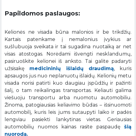
Papildomos paslaugos:
Kelionės ne visada būna malonios ir be trikdžių.
Kartais patenkame į nemalonius įvykius ar
sušlubuoja sveikata ir tai sugadina nuotaiką ar net
visas atostogas. Norėdami išvengti nesklandumų,
pasiruoškite kelionei iš anksto. Tai galite padaryti
užsisakę
medicininių išlaidų draudimą
, kuris
apsaugos jus nuo neplanuotų išlaidų. Kelionių metu
visada norisi patirti kuo daugiau įspūdžių ir pažinti
šalį, o tam reikalingas transportas. Keliauti galima
viešuoju transportu arba nuomotu automobiliu.
Žinoma, patogiausias keliavimo būdas – išsinuomoti
automobilį, kuris leis jums sutaupyti laiko ir padės
lengviau pasiekti lankytinas vietas. Geriausias
automobilių nuomos kainas rasite paspaudę
šią
nuorodą.