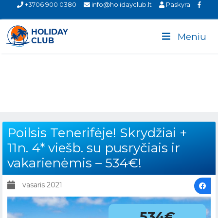
+3706 900 0380
info@holidayclub.lt
Paskyra
Meniu
Poilsis Tenerifėje! Skrydžiai +
11n. 4* viešb. su pusryčiais ir
vakarienėmis – 534€!
vasaris 2021
534€