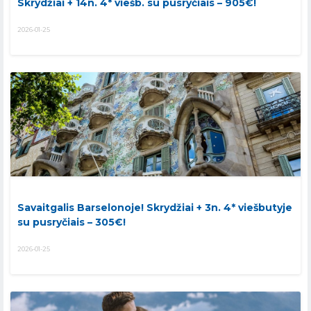
Skrydžiai + 14n. 4* viešb. su pusryčiais – 905€!
2026-01-25
Savaitgalis Barselonoje! Skrydžiai + 3n. 4* viešbutyje
su pusryčiais – 305€!
2026-01-25