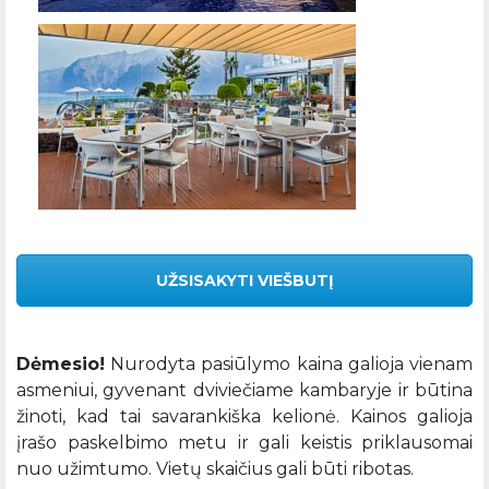
UŽSISAKYTI VIEŠBUTĮ
Dėmesio!
Nurodyta pasiūlymo kaina galioja vienam
asmeniui, gyvenant dviviečiame kambaryje ir būtina
žinoti, kad tai savarankiška kelionė. Kainos galioja
įrašo paskelbimo metu ir gali keistis priklausomai
nuo užimtumo. Vietų skaičius gali būti ribotas.