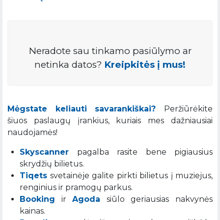
Neradote sau tinkamo pasiūlymo ar
netinka datos?
Kreipkitės į mus!
Mėgstate keliauti savarankiškai?
Peržiūrėkite
šiuos paslaugų įrankius, kuriais mes dažniausiai
naudojamės!
Skyscanner
pagalba rasite bene pigiausius
skrydžių bilietus.
Tiqets
svetainėje galite pirkti bilietus į muziejus,
renginius ir pramogų parkus.
Booking
ir
Agoda
siūlo geriausias nakvynės
kainas.