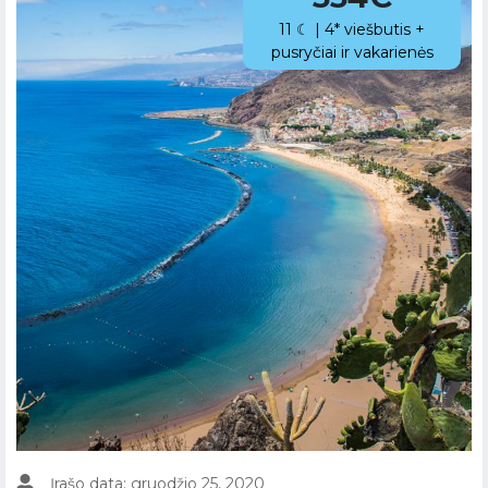
11 ☾ | 4* viešbutis +
pusryčiai ir vakarienės
Įrašo data: gruodžio 25, 2020