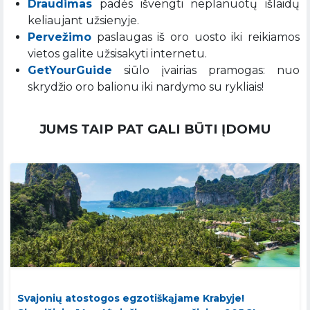
Draudimas
padės išvengti neplanuotų išlaidų
keliaujant užsienyje.
Pervežimo
paslaugas iš oro uosto iki reikiamos
vietos galite užsisakyti internetu.
GetYourGuide
siūlo įvairias pramogas: nuo
skrydžio oro balionu iki nardymo su rykliais!
JUMS TAIP PAT GALI BŪTI ĮDOMU
Svajonių atostogos egzotiškąjame Krabyje!