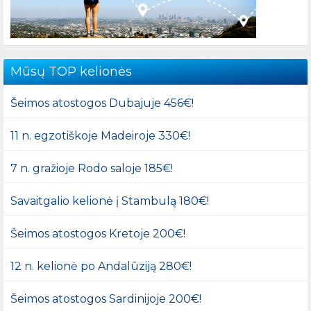
Mūsų TOP kelionės
Šeimos atostogos Dubajuje 456€!
11 n. egzotiškoje Madeiroje 330€!
7 n. gražioje Rodo saloje 185€!
Savaitgalio kelionė į Stambulą 180€!
Šeimos atostogos Kretoje 200€!
12 n. kelionė po Andalūziją 280€!
Šeimos atostogos Sardinijoje 200€!