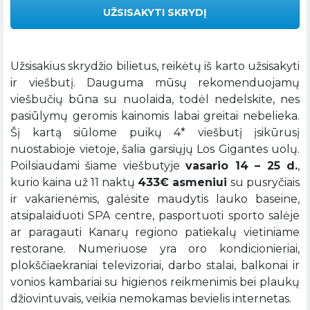
UŽSISAKYTI SKRYDĮ
Užsisakius skrydžio bilietus, reikėtų iš karto užsisakyti
ir viešbutį. Dauguma mūsų rekomenduojamų
viešbučių būna su nuolaida, todėl nedelskite, nes
pasiūlymų geromis kainomis labai greitai nebelieka.
Šį kartą siūlome puikų 4* viešbutį įsikūrusį
nuostabioje vietoje, šalia garsiųjų Los Gigantes uolų.
Poilsiaudami šiame viešbutyje
vasario 14 – 25 d.
,
kurio kaina už 11 naktų
433€ asmeniui
su pusryčiais
ir vakarienėmis, galėsite maudytis lauko baseine,
atsipalaiduoti SPA centre, pasportuoti sporto salėje
ar paragauti Kanarų regiono patiekalų vietiniame
restorane. Numeriuose yra oro kondicionieriai,
plokščiaekraniai televizoriai, darbo stalai, balkonai ir
vonios kambariai su higienos reikmenimis bei plaukų
džiovintuvais, veikia nemokamas bevielis internetas.