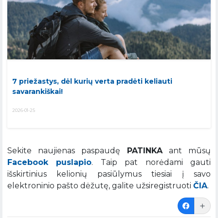
7 priežastys, dėl kurių verta pradėti keliauti
savarankiškai!
2026-01-25
Sekite naujienas paspaudę
PATINKA
ant mūsų
Facebook puslapio
. Taip pat norėdami gauti
išskirtinius kelionių pasiūlymus tiesiai į savo
elektroninio pašto dėžutę, galite užsiregistruoti
ČIA
.