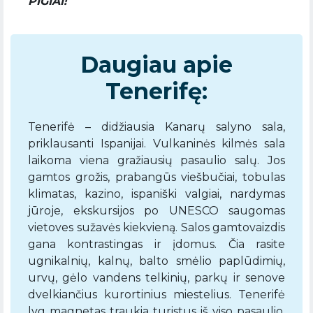
PIGIAI!
Daugiau apie
Tenerifę:
Tenerifė – didžiausia Kanarų salyno sala,
priklausanti Ispanijai. Vulkaninės kilmės sala
laikoma viena gražiausių pasaulio salų. Jos
gamtos grožis, prabangūs viešbučiai, tobulas
klimatas, kazino, ispaniški valgiai, nardymas
jūroje, ekskursijos po UNESCO saugomas
vietoves sužavės kiekvieną. Salos gamtovaizdis
gana kontrastingas ir įdomus. Čia rasite
ugnikalnių, kalnų, balto smėlio paplūdimių,
urvų, gėlo vandens telkinių, parkų ir senove
dvelkiančius kurortinius miestelius. Tenerifė
lyg magnetas traukia turistus iš viso pasaulio,