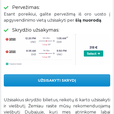
Pervežimas:
Esant poreikiui, galite pervežimą iš oro uosto į
apgyvendinimo vietą užsisakyti per
šią nuorodą
.
Skrydžio užsakymas:
UŽSISAKYTI SKRYDĮ
Užsisakius skrydžio bilietus, reikėtų iš karto užsisakyti
ir viešbutį. Žemiau rasite mūsų rekomenduojamą
viešbutį Dubajuje, kurį mes atrinkome labai