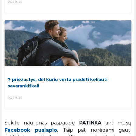
2026-01-25
7 priežastys, dėl kurių verta pradėti keliauti
savarankiškai!
2026-01-25
Sekite naujienas paspaudę
PATINKA
ant mūsų
Facebook puslapio
. Taip pat norėdami gauti