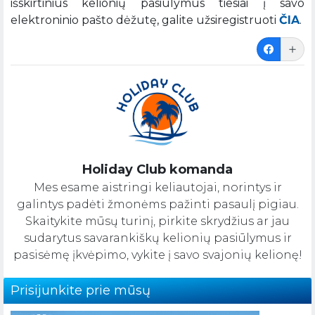
išskirtinius kelionių pasiūlymus tiesiai į savo
elektroninio pašto dėžutę, galite užsiregistruoti
ČIA
.
Holiday Club komanda
Mes esame aistringi keliautojai, norintys ir
galintys padėti žmonėms pažinti pasaulį pigiau.
Skaitykite mūsų turinį, pirkite skrydžius ar jau
sudarytus savarankiškų kelionių pasiūlymus ir
pasisėmę įkvėpimo, vykite į savo svajonių kelionę!
Prisijunkite prie mūsų