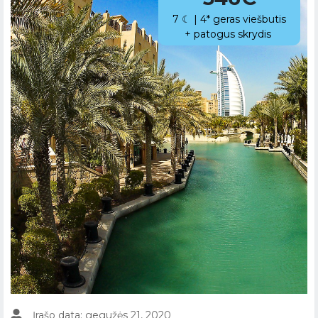
7 ☾ | 4* geras viešbutis
+ patogus skrydis
Įrašo data: gegužės 21, 2020