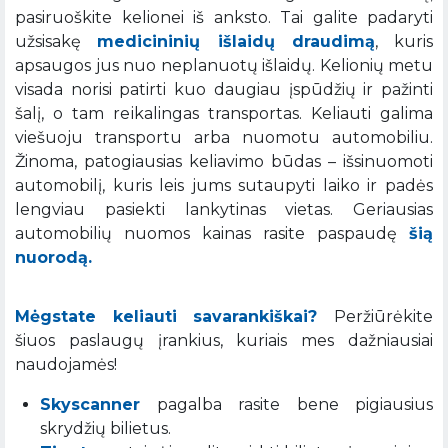
pasiruoškite kelionei iš anksto. Tai galite padaryti
užsisakę
medicininių išlaidų draudimą
, kuris
apsaugos jus nuo neplanuotų išlaidų. Kelionių metu
visada norisi patirti kuo daugiau įspūdžių ir pažinti
šalį, o tam reikalingas transportas. Keliauti galima
viešuoju transportu arba nuomotu automobiliu.
Žinoma, patogiausias keliavimo būdas – išsinuomoti
automobilį, kuris leis jums sutaupyti laiko ir padės
lengviau pasiekti lankytinas vietas. Geriausias
automobilių nuomos kainas rasite paspaudę
šią
nuorodą.
Mėgstate keliauti savarankiškai?
Peržiūrėkite
šiuos paslaugų įrankius, kuriais mes dažniausiai
naudojamės!
Skyscanner
pagalba rasite bene pigiausius
skrydžių bilietus.