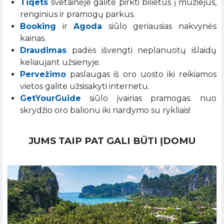
Tiqets
svetainėje galite pirkti bilietus į muziejus,
renginius ir pramogų parkus.
Booking
ir
Agoda
siūlo geriausias nakvynės
kainas.
Draudimas
padės išvengti neplanuotų išlaidų
keliaujant užsienyje.
Pervežimo
paslaugas iš oro uosto iki reikiamos
vietos galite užsisakyti internetu.
GetYourGuide
siūlo įvairias pramogas: nuo
skrydžio oro balionu iki nardymo su rykliais!
JUMS TAIP PAT GALI BŪTI ĮDOMU