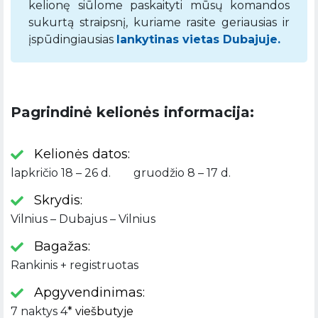
kelionę siūlome paskaityti mūsų komandos
sukurtą straipsnį, kuriame rasite geriausias ir
įspūdingiausias
lankytinas vietas Dubajuje
.
Pagrindinė kelionės informacija:
Kelionės datos:
lapkričio 18 – 26 d. gruodžio 8 – 17 d.
Skrydis:
Vilnius – Dubajus – Vilnius
Bagažas:
Rankinis + registruotas
Apgyvendinimas:
7 naktys 4
* viešbutyje