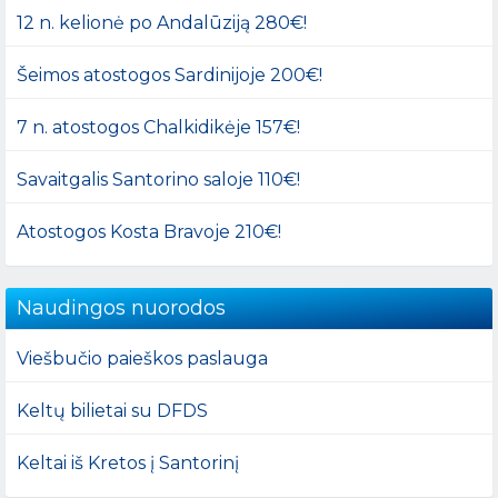
12 n. kelionė po Andalūziją 280€!
Šeimos atostogos Sardinijoje 200€!
7 n. atostogos Chalkidikėje 157€!
Savaitgalis Santorino saloje 110€!
Atostogos Kosta Bravoje 210€!
Naudingos nuorodos
Viešbučio paieškos paslauga
Keltų bilietai su DFDS
Keltai iš Kretos į Santorinį