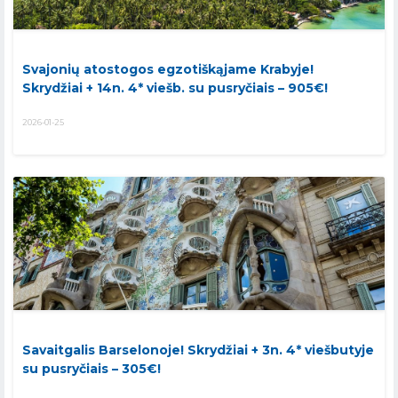
Svajonių atostogos egzotiškąjame Krabyje!
Skrydžiai + 14n. 4* viešb. su pusryčiais – 905€!
2026-01-25
Savaitgalis Barselonoje! Skrydžiai + 3n. 4* viešbutyje
su pusryčiais – 305€!