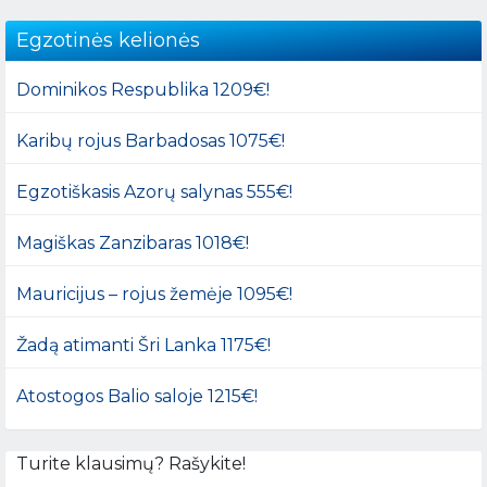
Egzotinės kelionės
Dominikos Respublika 1209€!
Karibų rojus Barbadosas 1075€!
Egzotiškasis Azorų salynas 555€!
Magiškas Zanzibaras 1018€!
Mauricijus – rojus žemėje 1095€!
Žadą atimanti Šri Lanka 1175€!
Atostogos Balio saloje 1215€!
Turite klausimų? Rašykite!