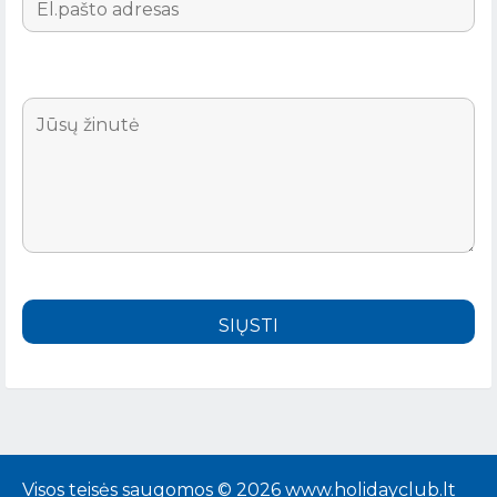
Visos teisės saugomos © 2026 www.holidayclub.lt