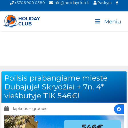
+3706 900 0380
info@holidayclub.lt
Paskyra
Meniu
Poilsis prabangiame mieste
Dubajuje! Skrydžiai + 7n. 4*
viešbutyje TIK 546€!
lapkritis – gruodis
546€