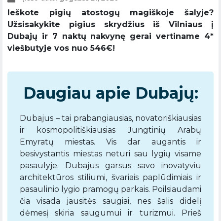
Ieškote pigių atostogų magiškoje šalyje?
Užsisakykite pigius skrydžius iš Vilniaus į
Dubajų ir 7 naktų nakvynę gerai vertiname 4*
viešbutyje vos nuo 546€!
Daugiau apie Dubajų:
Dubajus – tai prabangiausias, novatoriškiausias
ir kosmopolitiškiausias Jungtinių Arabų
Emyratų miestas. Vis dar augantis ir
besivystantis miestas neturi sau lygių visame
pasaulyje. Dubajus garsus savo inovatyviu
architektūros stiliumi, švariais paplūdimiais ir
pasaulinio lygio pramogų parkais. Poilsiaudami
čia visada jausitės saugiai, nes šalis didelį
dėmesį skiria saugumui ir turizmui. Prieš