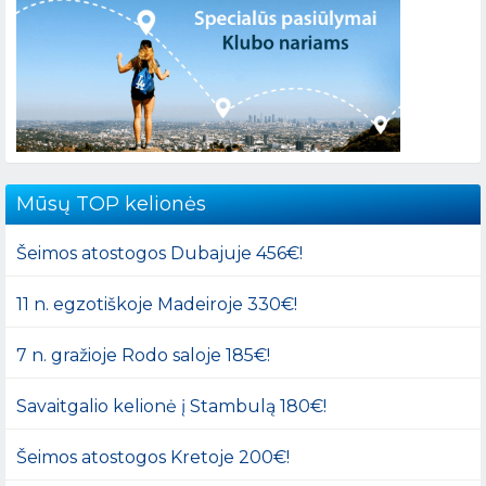
Mūsų TOP kelionės
Šeimos atostogos Dubajuje 456€!
11 n. egzotiškoje Madeiroje 330€!
7 n. gražioje Rodo saloje 185€!
Savaitgalio kelionė į Stambulą 180€!
Šeimos atostogos Kretoje 200€!