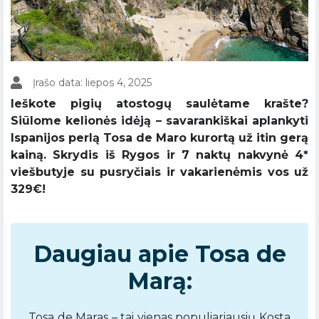
Įrašo data: liepos 4, 2025
Ieškote pigių atostogų saulėtame krašte?
Siūlome kelionės idėją – savarankiškai aplankyti
Ispanijos perlą Tosa de Maro kurortą už itin gerą
kainą. Skrydis iš Rygos ir 7 naktų nakvynė 4*
viešbutyje su pusryčiais ir vakarienėmis vos už
329€!
Daugiau apie Tosa de
Marą:
Tosa de Maras – tai vienas populiariausių Kosta