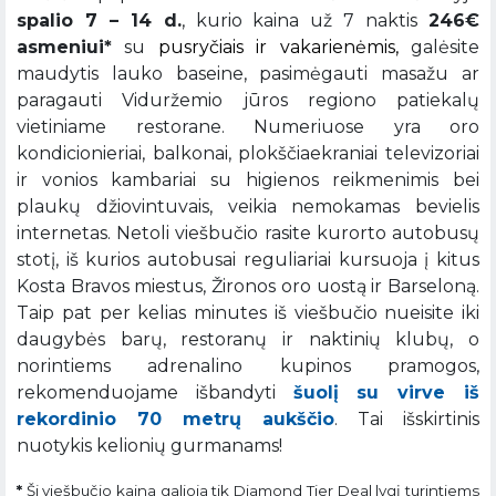
spalio 7 – 14 d.
, kurio kaina už 7 naktis
246€
asmeniui*
su
pusryčiais ir vakarienėmis,
galėsite
maudytis lauko baseine, pasimėgauti masažu ar
paragauti Viduržemio jūros regiono patiekalų
vietiniame restorane. Numeriuose yra oro
kondicionieriai, balkonai, plokščiaekraniai televizoriai
ir vonios kambariai su higienos reikmenimis bei
plaukų džiovintuvais, veikia nemokamas bevielis
internetas. Netoli viešbučio rasite kurorto autobusų
stotį, iš kurios autobusai reguliariai kursuoja į kitus
Kosta Bravos miestus, Žironos oro uostą ir Barseloną.
Taip pat per kelias minutes iš viešbučio nueisite iki
daugybės barų, restoranų ir naktinių klubų, o
norintiems adrenalino kupinos pramogos,
rekomenduojame išbandyti
šuolį su virve iš
rekordinio 70 metrų aukščio
. Tai išskirtinis
nuotykis kelionių gurmanams!
*
Ši viešbučio kaina galioja tik Diamond Tier Deal lygį turintiems