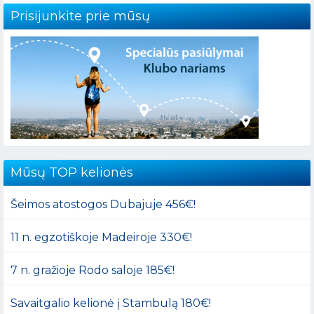
Prisijunkite prie mūsų
Mūsų TOP kelionės
Šeimos atostogos Dubajuje 456€!
11 n. egzotiškoje Madeiroje 330€!
7 n. gražioje Rodo saloje 185€!
Savaitgalio kelionė į Stambulą 180€!