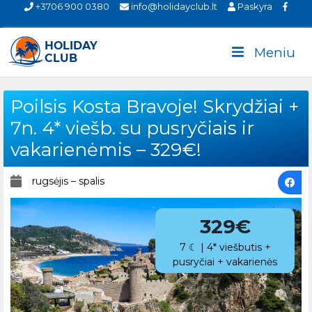
+3706 900 0380
info@holidayclub.lt
Paskyra
Meniu
Poilsis Kosta Bravoje! Skrydžiai +
7n. 4* viešb. su pusryčiais ir
vakarienėmis – 329€!
rugsėjis – spalis
329€
7 ☾ | 4* viešbutis +
pusryčiai + vakarienės