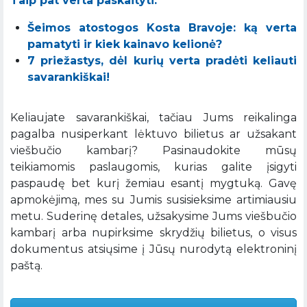
Taip pat verta paskaityti:
Šeimos atostogos Kosta Bravoje: ką verta
pamatyti ir kiek kainavo kelionė?
7 priežastys, dėl kurių verta pradėti keliauti
savarankiškai!
Keliaujate savarankiškai, tačiau Jums reikalinga
pagalba nusiperkant lėktuvo bilietus ar užsakant
viešbučio kambarį? Pasinaudokite mūsų
teikiamomis paslaugomis, kurias galite įsigyti
paspaudę bet kurį žemiau esantį mygtuką. Gavę
apmokėjimą, mes su Jumis susisieksime artimiausiu
metu. Suderinę detales, užsakysime Jums viešbučio
kambarį arba nupirksime skrydžių bilietus, o visus
dokumentus atsiųsime į Jūsų nurodytą elektroninį
paštą.