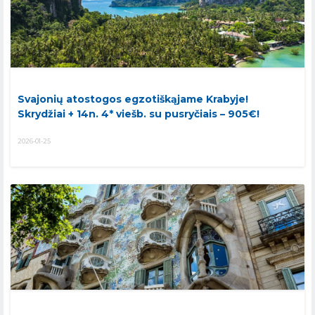
Svajonių atostogos egzotiškąjame Krabyje!
Skrydžiai + 14n. 4* viešb. su pusryčiais – 905€!
2026-01-25