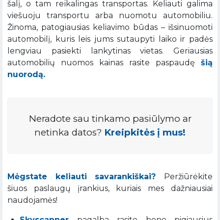
šalį, o tam reikalingas transportas. Keliauti galima
viešuoju transportu arba nuomotu automobiliu.
Žinoma, patogiausias keliavimo būdas – išsinuomoti
automobilį, kuris leis jums sutaupyti laiko ir padės
lengviau pasiekti lankytinas vietas. Geriausias
automobilių nuomos kainas rasite paspaudę
šią
nuorodą.
Neradote sau tinkamo pasiūlymo ar
netinka datos?
Kreipkitės į mus!
Mėgstate keliauti savarankiškai?
Peržiūrėkite
šiuos paslaugų įrankius, kuriais mes dažniausiai
naudojamės!
Skyscanner
pagalba rasite bene pigiausius