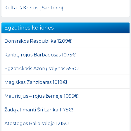
Keltai iš Kretos į Santorinį
Egzotinės kelionės
Dominikos Respublika 1209€!
Karibų rojus Barbadosas 1075€!
Egzotiškasis Azorų salynas 555€!
Magiškas Zanzibaras 1018€!
Mauricijus – rojus žemėje 1095€!
Žadą atimanti Šri Lanka 1175€!
Atostogos Balio saloje 1215€!