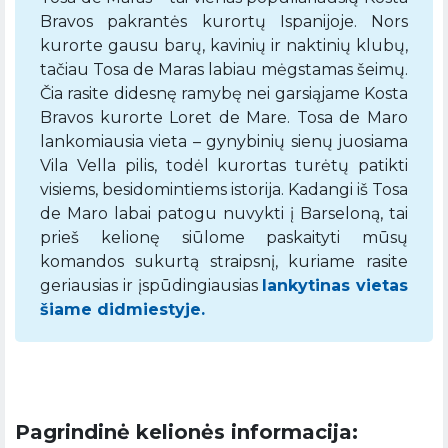
Bravos pakrantės kurortų Ispanijoje. Nors
kurorte gausu barų, kavinių ir naktinių klubų,
tačiau Tosa de Maras labiau mėgstamas šeimų.
Čia rasite didesnę ramybę nei garsiąjame Kosta
Bravos kurorte Loret de Mare. Tosa de Maro
lankomiausia vieta – gynybinių sienų juosiama
Vila Vella pilis, todėl kurortas turėtų patikti
visiems, besidomintiems istorija. Kadangi iš Tosa
de Maro labai patogu nuvykti į Barseloną, tai
prieš kelionę siūlome paskaityti mūsų
komandos sukurtą straipsnį, kuriame rasite
geriausias ir įspūdingiausias
lankytinas vietas
šiame didmiestyje.
Pagrindinė kelionės informacija: