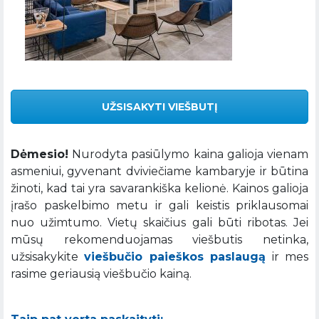
UŽSISAKYTI VIEŠBUTĮ
Dėmesio!
Nurodyta pasiūlymo kaina galioja vienam
asmeniui, gyvenant dviviečiame kambaryje ir būtina
žinoti, kad tai yra savarankiška kelionė. Kainos galioja
įrašo paskelbimo metu ir gali keistis priklausomai
nuo užimtumo. Vietų skaičius gali būti ribotas. Jei
mūsų rekomenduojamas viešbutis netinka,
užsisakykite
viešbučio paieškos paslaugą
ir mes
rasime geriausią viešbučio kainą.