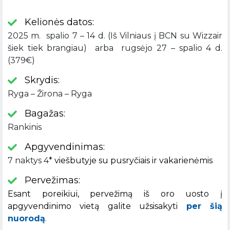
Kelionės datos:
2025 m. spalio 7 – 14 d. (Iš Vilniaus į BCN su Wizzair
šiek tiek brangiau) arba rugsėjo 27 – spalio 4 d.
(379€)
Skrydis:
Ryga – Žirona – Ryga
Bagažas:
Rankinis
Apgyvendinimas:
7 naktys 4
* viešbutyje su pusryčiais ir vakarienėmis
Pervežimas:
Esant poreikiui, pervežimą iš oro uosto į
apgyvendinimo vietą galite užsisakyti
per šią
nuorodą
.