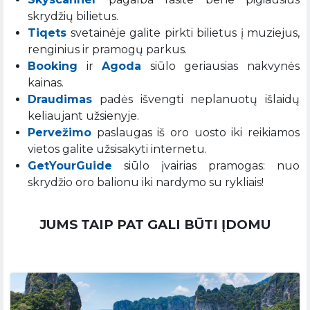
skrydžių bilietus.
Tiqets
svetainėje galite pirkti bilietus į muziejus,
renginius ir pramogų parkus.
Booking
ir
Agoda
siūlo geriausias nakvynės
kainas.
Draudimas
padės išvengti neplanuotų išlaidų
keliaujant užsienyje.
Pervežimo
paslaugas iš oro uosto iki reikiamos
vietos galite užsisakyti internetu.
GetYourGuide
siūlo įvairias pramogas: nuo
skrydžio oro balionu iki nardymo su rykliais!
JUMS TAIP PAT GALI BŪTI ĮDOMU