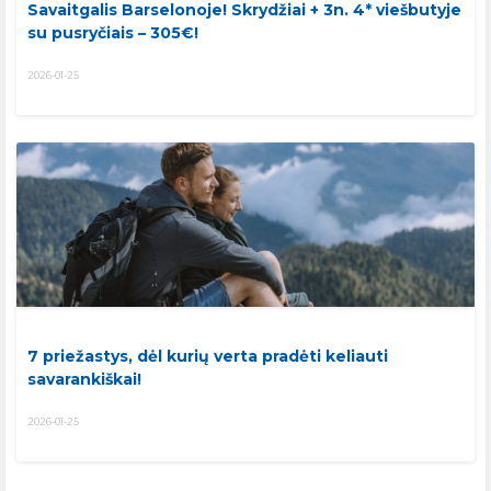
Savaitgalis Barselonoje! Skrydžiai + 3n. 4* viešbutyje
su pusryčiais – 305€!
2026-01-25
7 priežastys, dėl kurių verta pradėti keliauti
savarankiškai!
2026-01-25