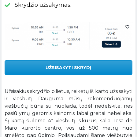
Skrydžio užsakymas:
UŽSISAKYTI SKRYDĮ
Užsisakius skrydžio bilietus, reikėtų iš karto užsisakyti
ir viešbutį. Dauguma mūsų rekomenduojamų
viešbučių būna su nuolaida, todėl nedelskite, nes
pasiūlymų geromis kainomis labai greitai nebelieka.
Šį kartą siūlome 4* viešbutį įsikūrusį šalia Tosa de
Maro kurorto centro, vos už 500 metrų nuo
smėlėto paplūdimio. Poilsiaudami šiame viešbutyje