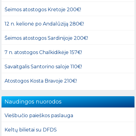
Šeimos atostogos Kretoje 200€!
12 n. kelionė po Andalūziją 280€!
Šeimos atostogos Sardinijoje 200€!
7 n. atostogos Chalkidikėje 157€!
Savaitgalis Santorino saloje 110€!
Atostogos Kosta Bravoje 210€!
Naudingos nuorodos
Viešbučio paieškos paslauga
Keltų bilietai su DFDS