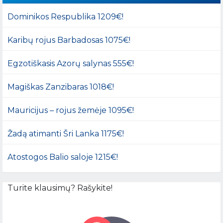
Dominikos Respublika 1209€!
Karibų rojus Barbadosas 1075€!
Egzotiškasis Azorų salynas 555€!
Magiškas Zanzibaras 1018€!
Mauricijus – rojus žemėje 1095€!
Žadą atimanti Šri Lanka 1175€!
Atostogos Balio saloje 1215€!
Turite klausimų? Rašykite!