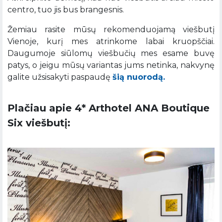
centro, tuo jis bus brangesnis.
Žemiau rasite mūsų rekomenduojamą viešbutį
Vienoje, kurį mes atrinkome labai kruopščiai.
Daugumoje siūlomų viešbučių mes esame buvę
patys, o jeigu mūsų variantas jums netinka, nakvynę
galite užsisakyti paspaudę
šią nuorodą.
Plačiau apie 4* Arthotel ANA Boutique
Six viešbutį: