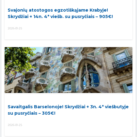
Svajonių atostogos egzotiškąjame Krabyje!
Skrydžiai + 14n. 4* viešb. su pusryčiais – 905€!
2026-01-25
Savaitgalis Barselonoje! Skrydžiai + 3n. 4* viešbutyje
su pusryčiais – 305€!
2026-01-25