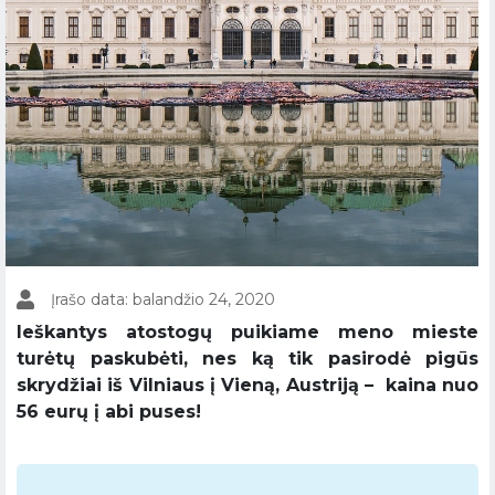
Įrašo data: balandžio 24, 2020
Ieškantys atostogų puikiame meno mieste
turėtų paskubėti, nes ką tik pasirodė pigūs
skrydžiai iš Vilniaus į Vieną, Austriją – kaina nuo
56 eurų į abi puses!