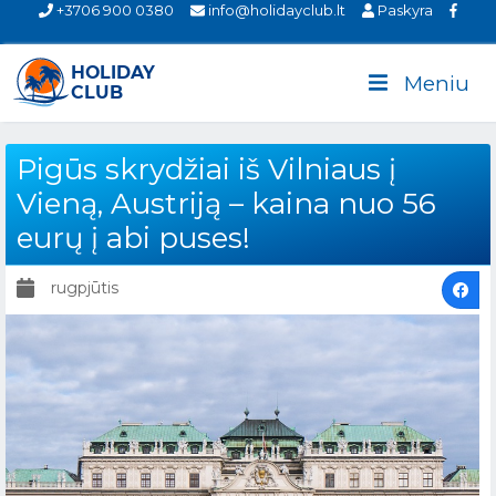
+3706 900 0380
info@holidayclub.lt
Paskyra
Meniu
Pigūs skrydžiai iš Vilniaus į
Vieną, Austriją – kaina nuo 56
eurų į abi puses!
rugpjūtis