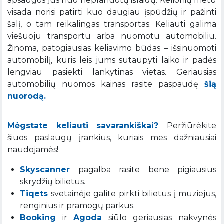
apsaugos jus nuo neplanuotų išlaidų. Kelionių metu
visada norisi patirti kuo daugiau įspūdžių ir pažinti
šalį, o tam reikalingas transportas. Keliauti galima
viešuoju transportu arba nuomotu automobiliu.
Žinoma, patogiausias keliavimo būdas – išsinuomoti
automobilį, kuris leis jums sutaupyti laiko ir padės
lengviau pasiekti lankytinas vietas. Geriausias
automobilių nuomos kainas rasite paspaudę
šią
nuorodą.
Mėgstate keliauti savarankiškai?
Peržiūrėkite
šiuos paslaugų įrankius, kuriais mes dažniausiai
naudojamės!
Skyscanner
pagalba rasite bene pigiausius
skrydžių bilietus.
Tiqets
svetainėje galite pirkti bilietus į muziejus,
renginius ir pramogų parkus.
Booking
ir
Agoda
siūlo geriausias nakvynės