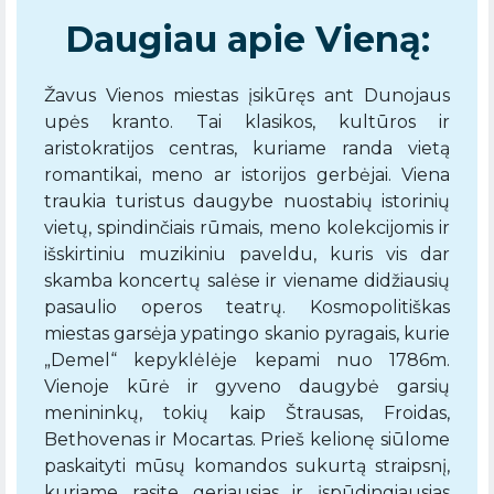
Daugiau apie Vieną:
Žavus Vienos miestas įsikūręs ant Dunojaus
upės kranto. Tai klasikos, kultūros ir
aristokratijos centras, kuriame randa vietą
romantikai, meno ar istorijos gerbėjai. Viena
traukia turistus daugybe nuostabių istorinių
vietų, spindinčiais rūmais, meno kolekcijomis ir
išskirtiniu muzikiniu paveldu, kuris vis dar
skamba koncertų salėse ir viename didžiausių
pasaulio operos teatrų. Kosmopolitiškas
miestas garsėja ypatingo skanio pyragais, kurie
„Demel“ kepyklėlėje kepami nuo 1786m.
Vienoje kūrė ir gyveno daugybė garsių
menininkų, tokių kaip Štrausas, Froidas,
Bethovenas ir Mocartas. Prieš kelionę siūlome
paskaityti mūsų komandos sukurtą straipsnį,
kuriame rasite geriausias ir įspūdingiausias