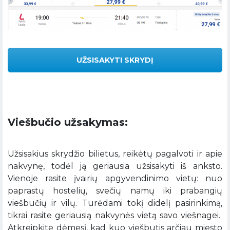
UŽSISAKYTI SKRYDĮ
Viešbučio užsakymas:
Užsisakius skrydžio bilietus, reikėtų pagalvoti ir apie
nakvynę, todėl ją geriausia užsisakyti iš anksto.
Vienoje rasite įvairių apgyvendinimo vietų: nuo
paprastų hostelių, svečių namų iki prabangių
viešbučių ir vilų. Turėdami tokį didelį pasirinkimą,
tikrai rasite geriausią nakvynės vietą savo viešnagei.
Atkreipkite dėmesį, kad kuo viešbutis arčiau miesto