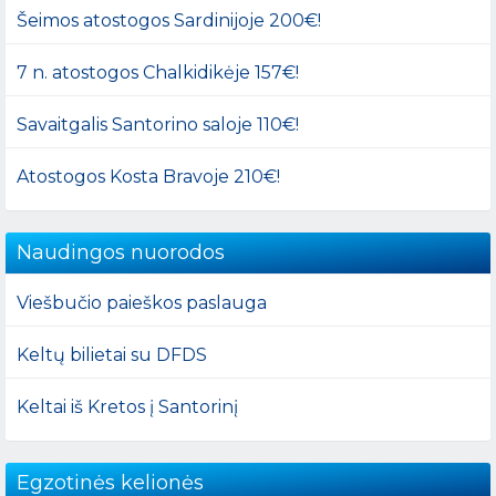
Šeimos atostogos Sardinijoje 200€!
7 n. atostogos Chalkidikėje 157€!
Savaitgalis Santorino saloje 110€!
Atostogos Kosta Bravoje 210€!
Naudingos nuorodos
Viešbučio paieškos paslauga
Keltų bilietai su DFDS
Keltai iš Kretos į Santorinį
Egzotinės kelionės