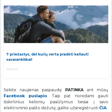
7 priežastys, dėl kurių verta pradėti keliauti
savarankiškai!
2026-01-25
Sekite naujienas paspaudę
PATINKA
ant mūsų
Facebook puslapio
. Taip pat norėdami gauti
išskirtinius kelionių pasiūlymus tiesiai į savo
elektroninio pašto dėžutę, galite užsiregistruoti
ČIA
.