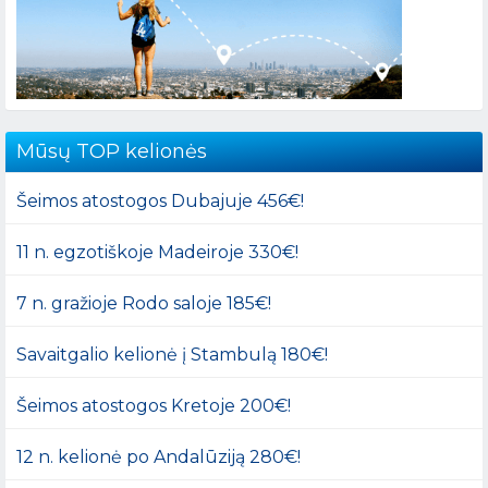
Mūsų TOP kelionės
Šeimos atostogos Dubajuje 456€!
11 n. egzotiškoje Madeiroje 330€!
7 n. gražioje Rodo saloje 185€!
Savaitgalio kelionė į Stambulą 180€!
Šeimos atostogos Kretoje 200€!
12 n. kelionė po Andalūziją 280€!