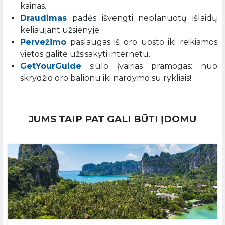
kainas.
Draudimas
padės išvengti neplanuotų išlaidų
keliaujant užsienyje.
Pervežimo
paslaugas iš oro uosto iki reikiamos
vietos galite užsisakyti internetu.
GetYourGuide
siūlo įvairias pramogas: nuo
skrydžio oro balionu iki nardymo su rykliais!
JUMS TAIP PAT GALI BŪTI ĮDOMU