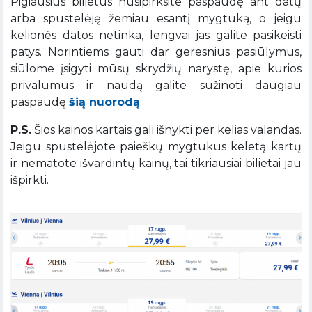
Pigiausius bilietus nusipirksite paspaudę ant datų
arba spustelėję žemiau esantį mygtuką, o jeigu
kelionės datos netinka, lengvai jas galite pasikeisti
patys. Norintiems gauti dar geresnius pasiūlymus,
siūlome įsigyti mūsų skrydžių narystę, apie kurios
privalumus ir naudą galite sužinoti daugiau
paspaudę
šią nuorodą
.
P.S.
Šios kainos kartais gali išnykti per kelias valandas.
Jeigu spustelėjote paieškų mygtukus keletą kartų
ir nematote išvardintų kainų, tai tikriausiai bilietai jau
išpirkti.