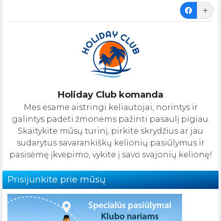
Holiday Club komanda
Mes esame aistringi keliautojai, norintys ir
galintys padėti žmonėms pažinti pasaulį pigiau.
Skaitykite mūsų turinį, pirkite skrydžius ar jau
sudarytus savarankiškų kelionių pasiūlymus ir
pasisėmę įkvėpimo, vykite į savo svajonių kelionę!
Prisijunkite prie mūsų