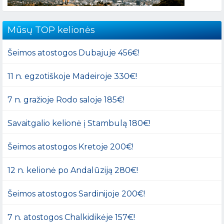
Mūsų TOP kelionės
Šeimos atostogos Dubajuje 456€!
11 n. egzotiškoje Madeiroje 330€!
7 n. gražioje Rodo saloje 185€!
Savaitgalio kelionė į Stambulą 180€!
Šeimos atostogos Kretoje 200€!
12 n. kelionė po Andalūziją 280€!
Šeimos atostogos Sardinijoje 200€!
7 n. atostogos Chalkidikėje 157€!