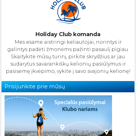
Holiday Club komanda
Mes esame aistringi keliautojai, norintys ir
galintys padėti žmonėms pažinti pasaulį pigiau.
Skaitykite mūsų turinį, pirkite skrydžius ar jau
sudarytus savarankiškų kelionių pasiūlymus ir
pasisėmę įkvėpimo, vykite į savo svajonių kelionę!
Prisijunkite prie mūsų