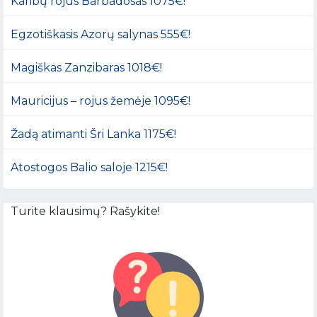
Karibų rojus Barbadosas 1075€!
Egzotiškasis Azorų salynas 555€!
Magiškas Zanzibaras 1018€!
Mauricijus – rojus žemėje 1095€!
Žadą atimanti Šri Lanka 1175€!
Atostogos Balio saloje 1215€!
Turite klausimų? Rašykite!