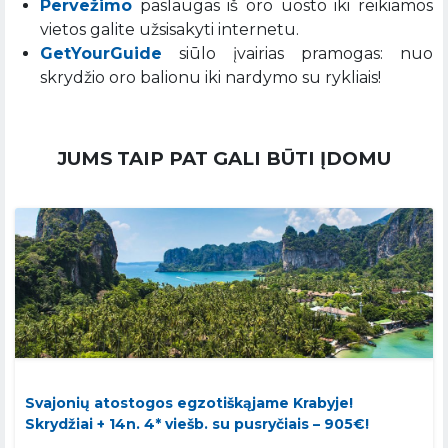
Pervežimo
paslaugas iš oro uosto iki reikiamos
vietos galite užsisakyti internetu.
GetYourGuide
siūlo įvairias pramogas: nuo
skrydžio oro balionu iki nardymo su rykliais!
JUMS TAIP PAT GALI BŪTI ĮDOMU
Svajonių atostogos egzotiškąjame Krabyje!
Skrydžiai + 14n. 4* viešb. su pusryčiais – 905€!