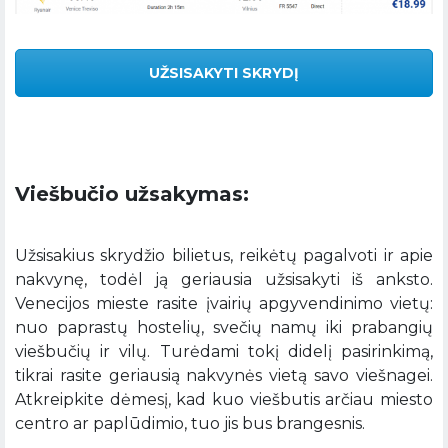
UŽSISAKYTI SKRYDĮ
Viešbučio užsakymas:
Užsisakius skrydžio bilietus, reikėtų pagalvoti ir apie
nakvynę, todėl ją geriausia užsisakyti iš anksto.
Venecijos mieste rasite įvairių apgyvendinimo vietų:
nuo paprastų hostelių, svečių namų iki prabangių
viešbučių ir vilų. Turėdami tokį didelį pasirinkimą,
tikrai rasite geriausią nakvynės vietą savo viešnagei.
Atkreipkite dėmesį, kad kuo viešbutis arčiau miesto
centro ar paplūdimio, tuo jis bus brangesnis.