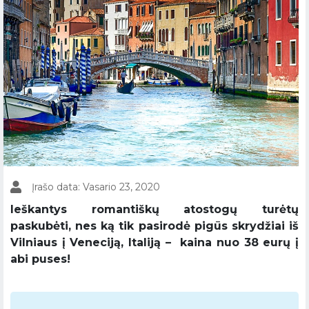
Įrašo data: Vasario 23, 2020
Ieškantys romantiškų atostogų turėtų
paskubėti, nes ką tik pasirodė pigūs skrydžiai iš
Vilniaus į Veneciją, Italiją – kaina nuo 38 eurų į
abi puses!