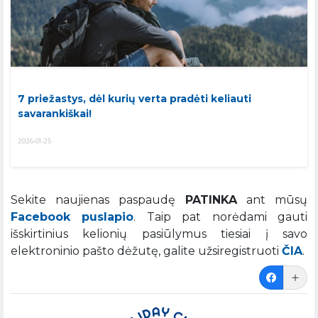
7 priežastys, dėl kurių verta pradėti keliauti
savarankiškai!
2026-01-25
Sekite naujienas paspaudę
PATINKA
ant mūsų
Facebook puslapio
. Taip pat norėdami gauti
išskirtinius kelionių pasiūlymus tiesiai į savo
elektroninio pašto dėžutę, galite užsiregistruoti
ČIA
.