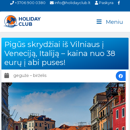
+3706 900 0380
info@holidayclub.lt
Paskyra
Meniu
Pigūs skrydžiai iš Vilniaus į
Veneciją, Italiją – kaina nuo 38
eurų į abi puses!
gegužė – birželis