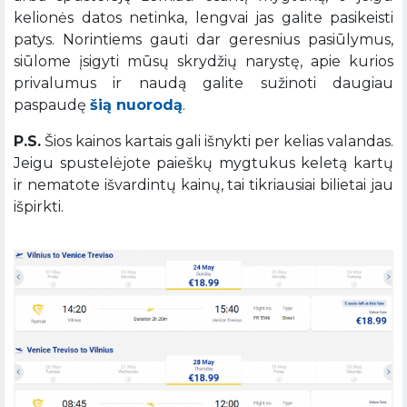
kelionės datos netinka, lengvai jas galite pasikeisti
patys. Norintiems gauti dar geresnius pasiūlymus,
siūlome įsigyti mūsų skrydžių narystę, apie kurios
privalumus ir naudą galite sužinoti daugiau
paspaudę
šią nuorodą
.
P.S.
Šios kainos kartais gali išnykti per kelias valandas.
Jeigu spustelėjote paieškų mygtukus keletą kartų
ir nematote išvardintų kainų, tai tikriausiai bilietai jau
išpirkti.