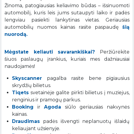
Žinoma, patogiausias keliavimo būdas – išsinuomoti
automobilį, kuris leis jums sutaupyti laiko ir padės
lengviau pasiekti lankytinas vietas. Geriausias
automobilių nuomos kainas rasite paspaudę
šią
nuorodą.
Mėgstate keliauti savarankiškai?
Peržiūrėkite
šiuos paslaugų įrankius, kuriais mes dažniausiai
naudojamės!
Skyscanner
pagalba rasite bene pigiausius
skrydžių bilietus.
Tiqets
svetainėje galite pirkti bilietus į muziejus,
renginius ir pramogų parkus.
Booking
ir
Agoda
siūlo geriausias nakvynės
kainas.
Draudimas
padės išvengti neplanuotų išlaidų
keliaujant užsienyje.