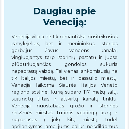
Daugiau apie
Veneciją:
Venecija vilioja ne tik romantiškai nusiteikusius
įsimylėjėlius, bet ir menininkus, istorijos
gerbėjus. Žavūs vandens kanalai,
vingiuojantys tarp istorinių pastatų ir juose
plūduriuojančios gondolos sukuria
nepaprastą vaizdą. Tai vienas lankomiausių ne
tik Italijos miestų, bet ir pasaulio miestų.
Venecija laikoma Šiaurės Italijos Veneto
regiono sostinė, kurią sudaro 117 mažų salų,
sujungtų tiltais ir atskirtų kanalų tinklu.
Venecija nuostabaus grožio ir istorinės
reikšmės miestas, turintis ypatingą aurą ir
nepanašus į jokį kitą miestą, todėl
apsilankymas jame jums paliks neišdildomus