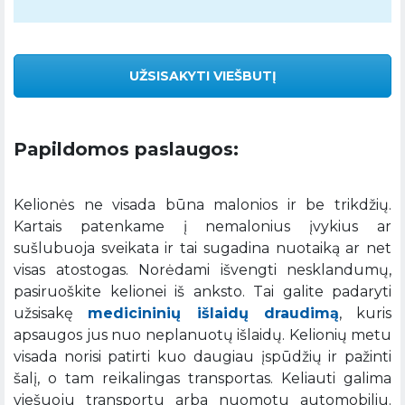
UŽSISAKYTI VIEŠBUTĮ
Papildomos paslaugos:
Kelionės ne visada būna malonios ir be trikdžių.
Kartais patenkame į nemalonius įvykius ar
sušlubuoja sveikata ir tai sugadina nuotaiką ar net
visas atostogas. Norėdami išvengti nesklandumų,
pasiruoškite kelionei iš anksto. Tai galite padaryti
užsisakę
medicininių išlaidų draudimą
, kuris
apsaugos jus nuo neplanuotų išlaidų. Kelionių metu
visada norisi patirti kuo daugiau įspūdžių ir pažinti
šalį, o tam reikalingas transportas. Keliauti galima
viešuoju transportu arba nuomotu automobiliu.