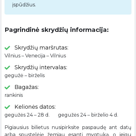
įspūdžius.
Pagrindinė skrydžių informacija:
Skrydžių maršrutas:
Vilnius – Venecija – Vilnius
Skrydžių intervalas:
gegužė – birželis
Bagažas:
rankinis
Kelionės datos:
gegužės 24 – 28 d. gegužės 24 – birželio 4 d.
Pigiausius bilietus nusipirksite paspaudę ant datų
arba spustelėję žemiau esantį mygtuką, o jeigu