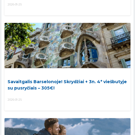
2026-01-25
Savaitgalis Barselonoje! Skrydžiai + 3n. 4* viešbutyje
su pusryčiais – 305€!
2026-01-25