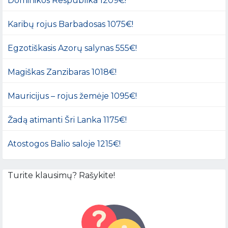
Dominikos Respublika 1209€!
Karibų rojus Barbadosas 1075€!
Egzotiškasis Azorų salynas 555€!
Magiškas Zanzibaras 1018€!
Mauricijus – rojus žemėje 1095€!
Žadą atimanti Šri Lanka 1175€!
Atostogos Balio saloje 1215€!
Turite klausimų? Rašykite!