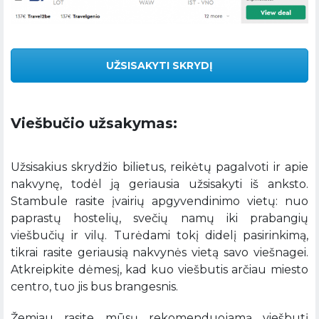
UŽSISAKYTI SKRYDĮ
Viešbučio užsakymas:
Užsisakius skrydžio bilietus, reikėtų pagalvoti ir apie
nakvynę, todėl ją geriausia užsisakyti iš anksto.
Stambule rasite įvairių apgyvendinimo vietų: nuo
paprastų hostelių, svečių namų iki prabangių
viešbučių ir vilų. Turėdami tokį didelį pasirinkimą,
tikrai rasite geriausią nakvynės vietą savo viešnagei.
Atkreipkite dėmesį, kad kuo viešbutis arčiau miesto
centro, tuo jis bus brangesnis.
Žemiau rasite mūsų rekomenduojamą viešbutį