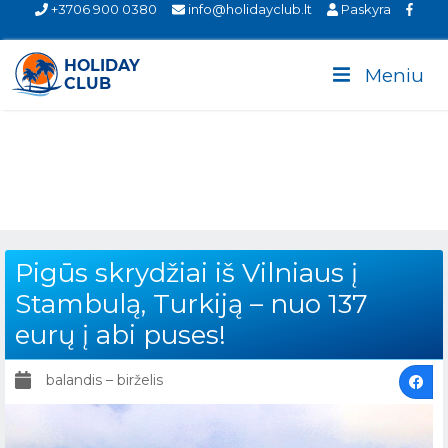
+3706 900 0380
info@holidayclub.lt
Paskyra
Meniu
Pigūs skrydžiai iš Vilniaus į
Stambulą, Turkiją – nuo 137
eurų į abi puses!
balandis – birželis