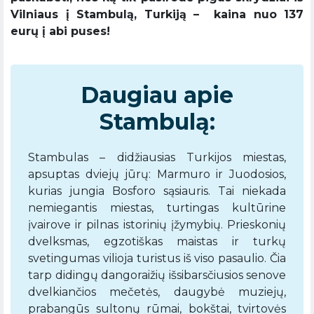
Vilniaus į Stambulą, Turkiją – kaina nuo 137
eurų į abi puses!
Daugiau apie
Stambulą:
Stambulas – didžiausias Turkijos miestas,
apsuptas dviejų jūrų: Marmuro ir Juodosios,
kurias jungia Bosforo sąsiauris. Tai niekada
nemiegantis miestas, turtingas kultūrine
įvairove ir pilnas istorinių įžymybių. Prieskonių
dvelksmas, egzotiškas maistas ir turkų
svetingumas vilioja turistus iš viso pasaulio. Čia
tarp didingų dangoraižių išsibarsčiusios senove
dvelkiančios mečetės, daugybė muziejų,
prabangūs sultonų rūmai, bokštai, tvirtovės