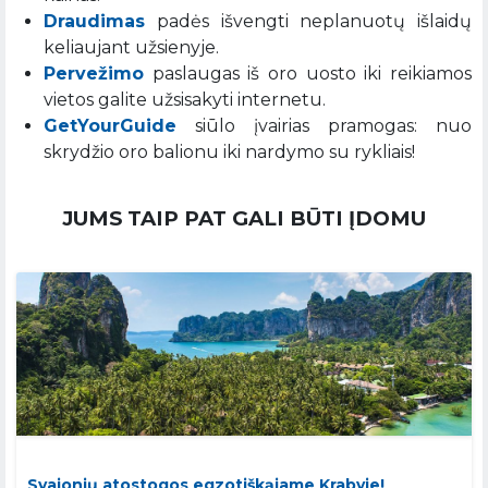
Draudimas
padės išvengti neplanuotų išlaidų
keliaujant užsienyje.
Pervežimo
paslaugas iš oro uosto iki reikiamos
vietos galite užsisakyti internetu.
GetYourGuide
siūlo įvairias pramogas: nuo
skrydžio oro balionu iki nardymo su rykliais!
JUMS TAIP PAT GALI BŪTI ĮDOMU
Svajonių atostogos egzotiškąjame Krabyje!