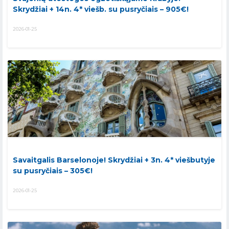
Skrydžiai + 14n. 4* viešb. su pusryčiais – 905€!
2026-01-25
Savaitgalis Barselonoje! Skrydžiai + 3n. 4* viešbutyje
su pusryčiais – 305€!
2026-01-25