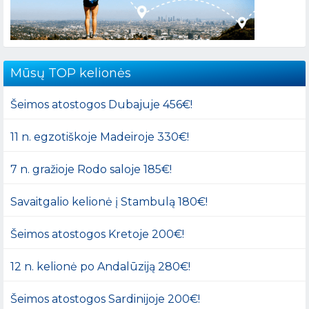
Mūsų TOP kelionės
Šeimos atostogos Dubajuje 456€!
11 n. egzotiškoje Madeiroje 330€!
7 n. gražioje Rodo saloje 185€!
Savaitgalio kelionė į Stambulą 180€!
Šeimos atostogos Kretoje 200€!
12 n. kelionė po Andalūziją 280€!
Šeimos atostogos Sardinijoje 200€!