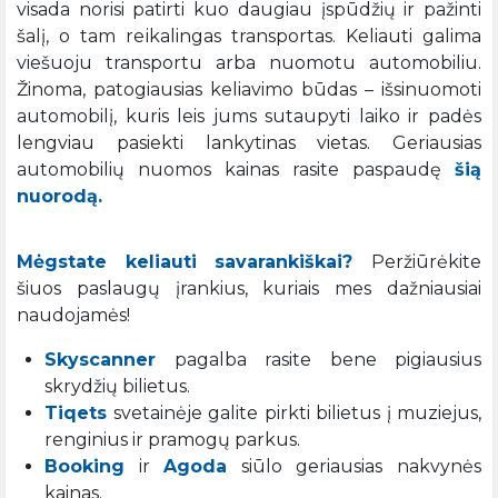
visada norisi patirti kuo daugiau įspūdžių ir pažinti
šalį, o tam reikalingas transportas. Keliauti galima
viešuoju transportu arba nuomotu automobiliu.
Žinoma, patogiausias keliavimo būdas – išsinuomoti
automobilį, kuris leis jums sutaupyti laiko ir padės
lengviau pasiekti lankytinas vietas. Geriausias
automobilių nuomos kainas rasite paspaudę
šią
nuorodą.
Mėgstate keliauti savarankiškai?
Peržiūrėkite
šiuos paslaugų įrankius, kuriais mes dažniausiai
naudojamės!
Skyscanner
pagalba rasite bene pigiausius
skrydžių bilietus.
Tiqets
svetainėje galite pirkti bilietus į muziejus,
renginius ir pramogų parkus.
Booking
ir
Agoda
siūlo geriausias nakvynės
kainas.