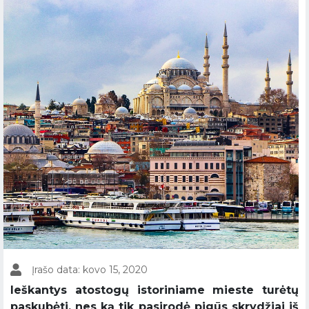
Įrašo data: kovo 15, 2020
Ieškantys atostogų istoriniame mieste turėtų
paskubėti, nes ką tik pasirodė pigūs skrydžiai iš