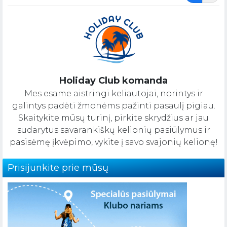
Holiday Club komanda
Mes esame aistringi keliautojai, norintys ir
galintys padėti žmonėms pažinti pasaulį pigiau.
Skaitykite mūsų turinį, pirkite skrydžius ar jau
sudarytus savarankiškų kelionių pasiūlymus ir
pasisėmę įkvėpimo, vykite į savo svajonių kelionę!
Prisijunkite prie mūsų