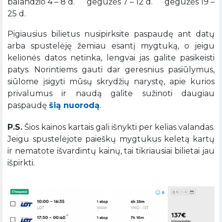
balandžio 4 – 8 d. gegužės 7 – 12 d. gegužės 19 –
25 d.
Pigiausius bilietus nusipirksite paspaudę ant datų
arba spustelėję žemiau esantį mygtuką, o jeigu
kelionės datos netinka, lengvai jas galite pasikeisti
patys. Norintiems gauti dar geresnius pasiūlymus,
siūlome įsigyti mūsų skrydžių narystę, apie kurios
privalumus ir naudą galite sužinoti daugiau
paspaudę
šią nuorodą
.
P.S.
Šios kainos kartais gali išnykti per kelias valandas.
Jeigu spustelėjote paieškų mygtukus keletą kartų
ir nematote išvardintų kainų, tai tikriausiai bilietai jau
išpirkti.