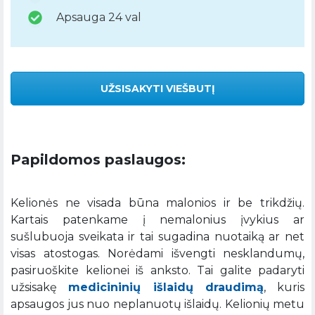
Apsauga 24 val
UŽSISAKYTI VIEŠBUTĮ
Papildomos paslaugos:
Kelionės ne visada būna malonios ir be trikdžių.
Kartais patenkame į nemalonius įvykius ar
sušlubuoja sveikata ir tai sugadina nuotaiką ar net
visas atostogas. Norėdami išvengti nesklandumų,
pasiruoškite kelionei iš anksto. Tai galite padaryti
užsisakę
medicininių išlaidų draudimą
, kuris
apsaugos jus nuo neplanuotų išlaidų. Kelionių metu