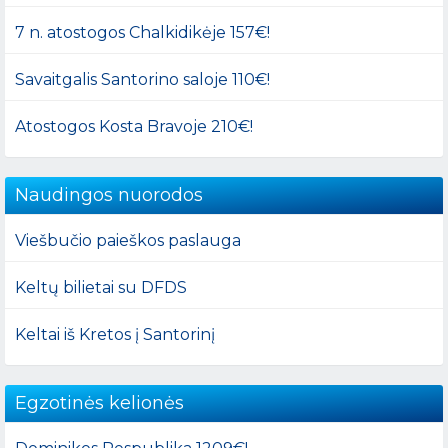
7 n. atostogos Chalkidikėje 157€!
Savaitgalis Santorino saloje 110€!
Atostogos Kosta Bravoje 210€!
Naudingos nuorodos
Viešbučio paieškos paslauga
Keltų bilietai su DFDS
Keltai iš Kretos į Santorinį
Egzotinės kelionės