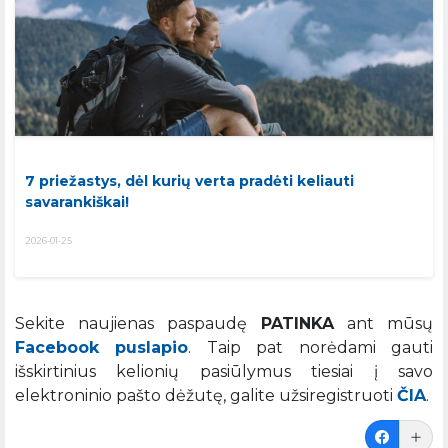
7 priežastys, dėl kurių verta pradėti keliauti
savarankiškai!
2026-01-25
Sekite naujienas paspaudę
PATINKA
ant mūsų
Facebook puslapio
. Taip pat norėdami gauti
išskirtinius kelionių pasiūlymus tiesiai į savo
elektroninio pašto dėžutę, galite užsiregistruoti
ČIA
.