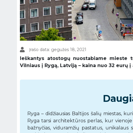
Įrašo data: gegužės 18, 2021
Ieškantys atostogų nuostabiame mieste tu
Vilniaus į Rygą, Latviją – kaina nuo 32 eurų į
Daugi
Ryga – didžiausias Baltijos šalių miestas, k
Ryga tarsi architektūros perlas, kur vienoje
bažnyčias, viduramžių pastatus, unikalaus s