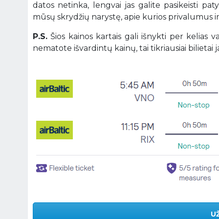
datos netinka, lengvai jas galite pasikeisti pa
mūsų skrydžių narystę, apie kurios privalumus 
P.S.
Šios kainos kartais gali išnykti per kelias
nematote išvardintų kainų, tai tikriausiai bilietai ja
U