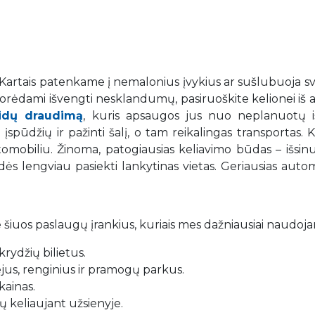
. Kartais patenkame į nemalonius įvykius ar sušlubuoja s
 Norėdami išvengti nesklandumų, pasiruoškite kelionei iš 
aidų draudimą
, kuris apsaugos jus nuo neplanuotų iš
spūdžių ir pažinti šalį, o tam reikalingas transportas. K
mobiliu. Žinoma, patogiausias keliavimo būdas – išsin
adės lengviau pasiekti lankytinas vietas. Geriausias auto
 šiuos paslaugų įrankius, kuriais mes dažniausiai naudoj
rydžių bilietus.
iejus, renginius ir pramogų parkus.
kainas.
 keliaujant užsienyje.