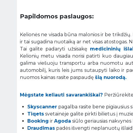
Papildomos paslaugos:
Kelionės ne visada būna malonios ir be trikdžių
ir tai sugadina nuotaiką ar net visas atostogas.
Tai galite padaryti užsisakę
medicininių išl
Kelionių metu visada norisi patirti kuo daugiau į
galima viešuoju transportu arba nuomotu auto
automobilį, kuris leis jums sutaupyti laiko ir p
nuomos kainas rasite paspaudę
šią nuorodą.
Mėgstate keliauti savarankiškai?
Peržiūrėkite
Skyscanner
pagalba rasite bene pigiausius sk
Tiqets
svetainėje galite pirkti bilietus į muz
Booking
ir
Agoda
siūlo geriausias nakvynės 
Draudimas
padės išvengti neplanuotų išlaidų