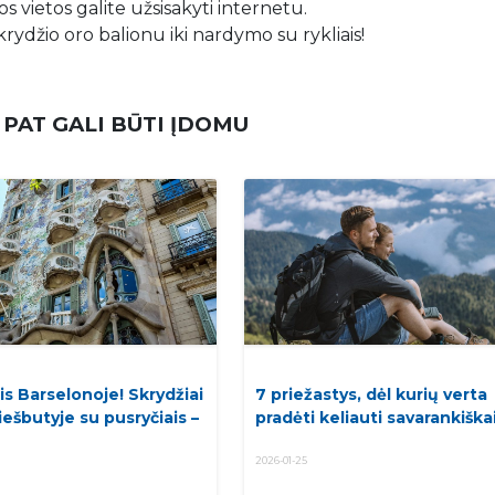
s vietos galite užsisakyti internetu.
krydžio oro balionu iki nardymo su rykliais!
 PAT GALI BŪTI ĮDOMU
is Barselonoje! Skrydžiai
7 priežastys, dėl kurių verta
viešbutyje su pusryčiais –
pradėti keliauti savarankiškai
2026-01-25