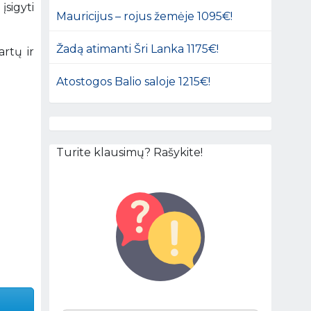
įsigyti
Mauricijus – rojus žemėje 1095€!
Žadą atimanti Šri Lanka 1175€!
artų ir
Atostogos Balio saloje 1215€!
Turite klausimų? Rašykite!