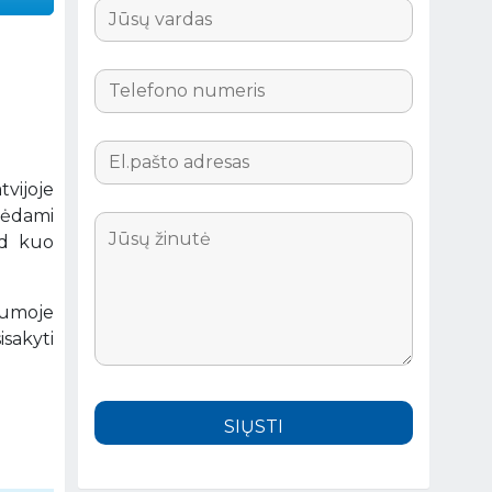
tvijoje
urėdami
ad kuo
gumoje
sakyti