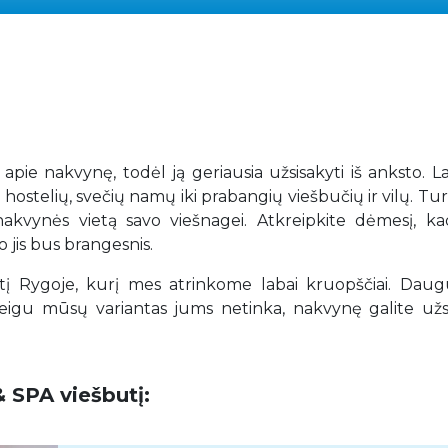
r apie nakvynę, todėl ją geriausia užsisakyti iš anksto. La
 hostelių, svečių namų iki prabangių viešbučių ir vilų. T
ią nakvynės vietą savo viešnagei. Atkreipkite dėmesį, k
 jis bus brangesnis.
 Rygoje, kurį mes atrinkome labai kruopščiai. Dau
igu mūsų variantas jums netinka, nakvynę galite užsi
& SPA viešbutį: