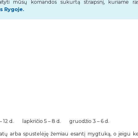
aityti mūsų komandos sukurtą straipsnį, kuriame ras
as Rygoje.
 – 12 d. lapkričio 5 – 8 d. gruodžio 3 – 6 d.
datų arba spustelėję žemiau esantį mygtuką, o jeigu ke