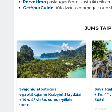
Pervežimo
paslaugas iš oro uosto iki reikiamo
GetYourGuide
siūlo įvairias pramogas: nuo s
JUMS TAIP
Svajonių atostogos
Savaitgal
egzotiškąjame Krabyje! Skrydžiai
+ 3n. 4* 
+ 14n. 4* viešb. su pusryčiais –
305€!
905€!
2026-01-25