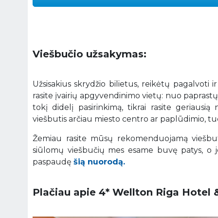
Viešbučio užsakymas:
Užsisakius skrydžio bilietus, reikėtų pagalvoti i
rasite įvairių apgyvendinimo vietų: nuo paprastų
tokį didelį pasirinkimą, tikrai rasite geriaus
viešbutis arčiau miesto centro ar paplūdimio, tuo
Žemiau rasite mūsų rekomenduojamą viešbutį
siūlomų viešbučių mes esame buvę patys, o je
paspaudę
šią nuorodą.
Plačiau apie 4* Wellton Riga Hotel 