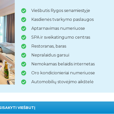
Viešbutis Rygos senamiestyje
Kasdienės tvarkymo paslaugos
Aptarnavimas numeriuose
SPA ir sveikatingumo centras
Restoranas, baras
Nepralaidus garsui
Nemokamas belaidis internetas
Oro kondicionieriai numeriuose
Automobilių stovėjimo aikštelė
SISAKYTI VIEŠBUTĮ