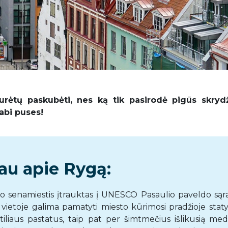
rėtų paskubėti, nes ką tik pasirodė pigūs skrydž
 abi puses!
au apie Rygą:
urio senamiestis įtrauktas į UNESCO Pasaulio paveldo sąr
 vietoje galima pamatyti miesto kūrimosi pradžioje staty
tiliaus pastatus, taip pat per šimtmečius išlikusią med