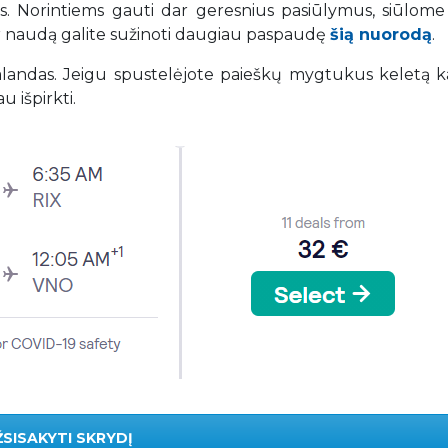
tys. Norintiems gauti dar geresnius pasiūlymus, siūlome 
ir naudą galite sužinoti daugiau paspaudę
šią nuorodą
.
 valandas. Jeigu spustelėjote paieškų mygtukus keletą k
u išpirkti.
ŽSISAKYTI SKRYDĮ