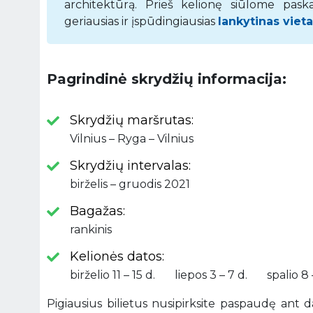
architektūrą. Prieš kelionę siūlome pask
geriausias ir įspūdingiausias
lankytinas viet
Pagrindinė skrydžių informacija:
Skrydžių maršrutas:
Vilnius – Ryga – Vilnius
Skrydžių intervalas:
birželis – gruodis 2021
Bagažas:
rankinis
Kelionės datos:
birželio 11 – 15 d. liepos 3 – 7 d. spalio 8
Pigiausius bilietus nusipirksite paspaudę ant 