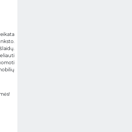
veikata
anksto.
laidų.
eliauti
uomoti
mobilių
amės!