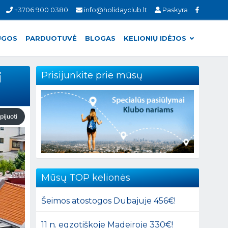
+3706 900 0380
info@holidayclub.lt
Paskyra
UGOS
PARDUOTUVĖ
BLOGAS
KELIONIŲ IDĖJOS
i
Prisijunkite prie mūsų
pijuoti
Mūsų TOP kelionės
Šeimos atostogos Dubajuje 456€!
11 n. egzotiškoje Madeiroje 330€!