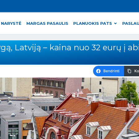
 NARYSTĖ
MARGAS PASAULIS
PLANUOKIS PATS
PASLA
ygą, Latviją – kaina nuo 32 eurų į ab
Bendrinti
Ko