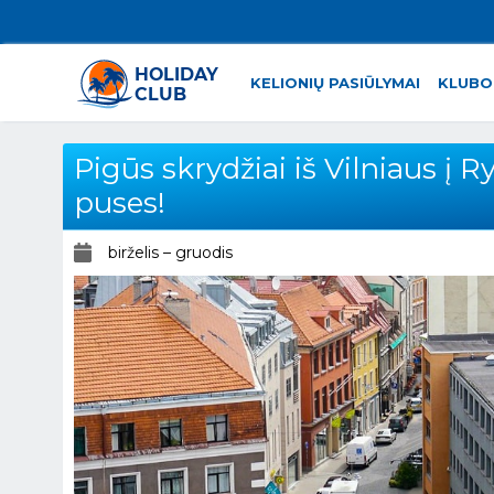
KELIONIŲ PASIŪLYMAI
KLUBO
Pigūs skrydžiai iš Vilniaus į R
puses!
birželis – gruodis