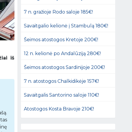
7 n. gražioje Rodo saloje 185€!
Savaitgalio kelionė į Stambulą 180€!
Šeimos atostogos Kretoje 200€!
12 n. kelionė po Andalūziją 280€!
iai iš
Šeimos atostogos Sardinijoje 200€!
7 n. atostogos Chalkidikėje 157€!
Savaitgalis Santorino saloje 110€!
Atostogos Kosta Bravoje 210€!
ašą.
tas
inę