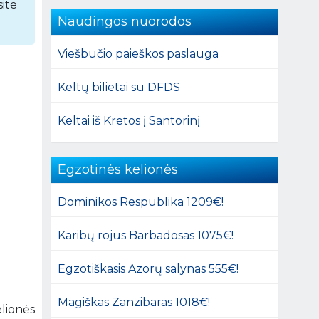
ite
Naudingos nuorodos
Viešbučio paieškos paslauga
Keltų bilietai su DFDS
Keltai iš Kretos į Santorinį
Egzotinės kelionės
Dominikos Respublika 1209€!
Karibų rojus Barbadosas 1075€!
Egzotiškasis Azorų salynas 555€!
Magiškas Zanzibaras 1018€!
lionės