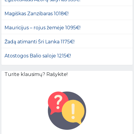
Magiškas Zanzibaras 1018€!
Mauricijus – rojus žemėje 1095€!
Žadą atimanti Šri Lanka 1175€!
Atostogos Balio saloje 1215€!
Turite klausimų? Rašykite!