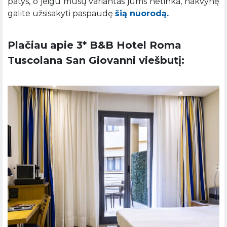
patys, o jeigu mūsų variantas jums netinka, nakvynę
galite užsisakyti paspaudę
šią nuorodą.
Plačiau apie 3* B&B Hotel Roma
Tuscolana San Giovanni viešbutį: