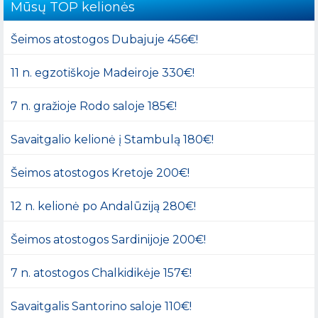
Mūsų TOP kelionės
Šeimos atostogos Dubajuje 456€!
11 n. egzotiškoje Madeiroje 330€!
7 n. gražioje Rodo saloje 185€!
Savaitgalio kelionė į Stambulą 180€!
Šeimos atostogos Kretoje 200€!
12 n. kelionė po Andalūziją 280€!
Šeimos atostogos Sardinijoje 200€!
7 n. atostogos Chalkidikėje 157€!
Savaitgalis Santorino saloje 110€!