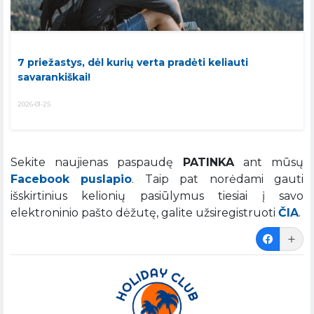
7 priežastys, dėl kurių verta pradėti keliauti
savarankiškai!
2026-01-25
Sekite naujienas paspaudę
PATINKA
ant mūsų
Facebook puslapio
. Taip pat norėdami gauti
išskirtinius kelionių pasiūlymus tiesiai į savo
elektroninio pašto dėžutę, galite užsiregistruoti
ČIA
.