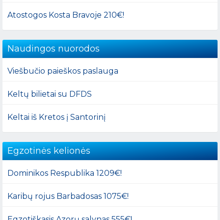
Atostogos Kosta Bravoje 210€!
Naudingos nuorodos
Viešbučio paieškos paslauga
Keltų bilietai su DFDS
Keltai iš Kretos į Santorinį
Egzotinės kelionės
Dominikos Respublika 1209€!
Karibų rojus Barbadosas 1075€!
Egzotiškasis Azorų salynas 555€!