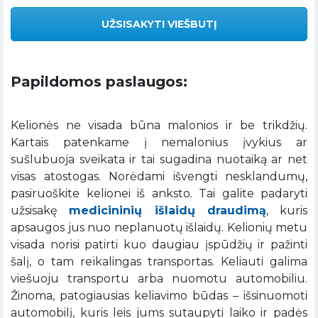
UŽSISAKYTI VIEŠBUTĮ
Papildomos paslaugos:
Kelionės ne visada būna malonios ir be trikdžių.
Kartais patenkame į nemalonius įvykius ar
sušlubuoja sveikata ir tai sugadina nuotaiką ar net
visas atostogas. Norėdami išvengti nesklandumų,
pasiruoškite kelionei iš anksto. Tai galite padaryti
užsisakę
medicininių išlaidų draudimą
, kuris
apsaugos jus nuo neplanuotų išlaidų. Kelionių metu
visada norisi patirti kuo daugiau įspūdžių ir pažinti
šalį, o tam reikalingas transportas. Keliauti galima
viešuoju transportu arba nuomotu automobiliu.
Žinoma, patogiausias keliavimo būdas – išsinuomoti
automobilį, kuris leis jums sutaupyti laiko ir padės