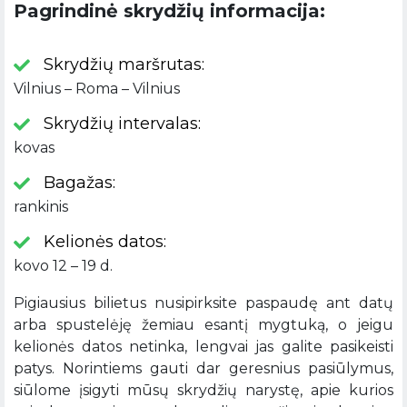
Pagrindinė skrydžių informacija:
Skrydžių maršrutas:
Vilnius – Roma – Vilnius
Skrydžių intervalas:
kovas
Bagažas:
rankinis
Kelionės datos:
kovo 12 – 19 d.
Pigiausius bilietus nusipirksite paspaudę ant datų
arba spustelėję žemiau esantį mygtuką, o jeigu
kelionės datos netinka, lengvai jas galite pasikeisti
patys. Norintiems gauti dar geresnius pasiūlymus,
siūlome įsigyti mūsų skrydžių narystę, apie kurios