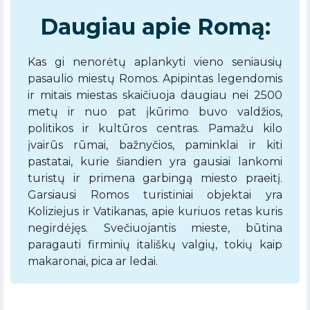
Daugiau apie Romą:
Kas gi nenorėtų aplankyti vieno seniausių
pasaulio miestų Romos. Apipintas legendomis
ir mitais miestas skaičiuoja daugiau nei 2500
metų ir nuo pat įkūrimo buvo valdžios,
politikos ir kultūros centras. Pamažu kilo
įvairūs rūmai, bažnyčios, paminklai ir kiti
pastatai, kurie šiandien yra gausiai lankomi
turistų ir primena garbingą miesto praeitį.
Garsiausi Romos turistiniai objektai yra
Koliziejus ir Vatikanas, apie kuriuos retas kuris
negirdėjęs. Svečiuojantis mieste, būtina
paragauti firminių itališkų valgių, tokių kaip
makaronai, pica ar ledai.