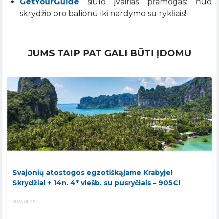
GetYourGuide
siūlo įvairias pramogas: nuo
skrydžio oro balionu iki nardymo su rykliais!
JUMS TAIP PAT GALI BŪTI ĮDOMU
Svajonių atostogos egzotiškąjame Krabyje!
Skrydžiai + 14n. 4* viešb. su pusryčiais – 905€!
2026-01-25