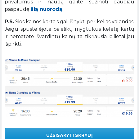
privalumus ir naudą galite sužinoti daugiau
paspaudę
šią nuorodą
.
P.S.
Šios kainos kartais gali išnykti per kelias valandas.
Jeigu spustelėjote paieškų mygtukus keletą kartų
ir nematote išvardintų kainų, tai tikriausiai bilietai jau
išpirkti.
UŽSISAKYTI SKRYDĮ