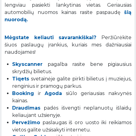
lengviau pasiekti lankytinas vietas. Geriausias
automobilių nuomos kainas rasite paspaudę
šią
nuorodą.
Mėgstate keliauti savarankiškai?
Peržiūrėkite
šiuos paslaugų įrankius, kuriais mes dažniausiai
naudojamės!
Skyscanner
pagalba rasite bene pigiausius
skrydžių bilietus.
Tiqets
svetainėje galite pirkti bilietus į muziejus,
renginius ir pramogų parkus.
Booking
ir
Agoda
siūlo geriausias nakvynės
kainas.
Draudimas
padės išvengti neplanuotų išlaidų
keliaujant užsienyje.
Pervežimo
paslaugas iš oro uosto iki reikiamos
vietos galite užsisakyti internetu.