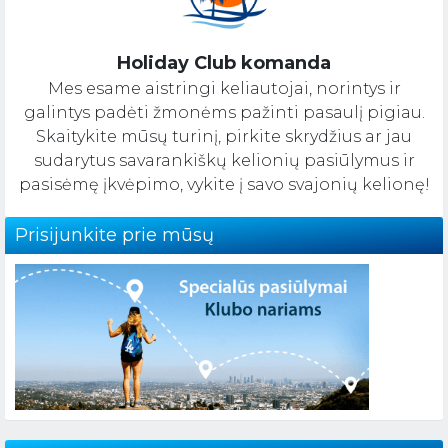
Holiday Club komanda
Mes esame aistringi keliautojai, norintys ir
galintys padėti žmonėms pažinti pasaulį pigiau.
Skaitykite mūsų turinį, pirkite skrydžius ar jau
sudarytus savarankiškų kelionių pasiūlymus ir
pasisėmę įkvėpimo, vykite į savo svajonių kelionę!
Prisijunkite prie mūsų