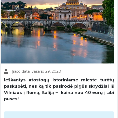
Įrašo data: vasario 29, 2020
Ieškantys atostogų istoriniame mieste turėtų
paskubėti, nes ką tik pasirodė pigūs skrydžiai iš
Vilniaus į Romą, Italiją – kaina nuo 40 eurų į abi
puses!