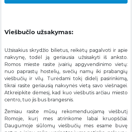
Viešbučio užsakymas:
Užsisakius skrydžio bilietus, reikėtų pagalvoti ir apie
nakvynę, todėl ją geriausia užsisakyti iš anksto.
Romos mieste rasite įvairių apgyvendinimo vietų:
nuo paprastų hostelių, svečių namų iki prabangių
viešbučių ir vilų. Turėdami tokį didelį pasirinkimą,
tikrai rasite geriausią nakvynės vietą savo viešnagei.
Atkreipkite dėmesį, kad kuo viešbutis arčiau miesto
centro, tuo jis bus brangesnis.
Žemiau rasite mūsų rekomenduojamą viešbutį
Romoje, kurį mes atrinkome labai kruopščiai.
Daugumoje siūlomų viešbučių mes esame buvę