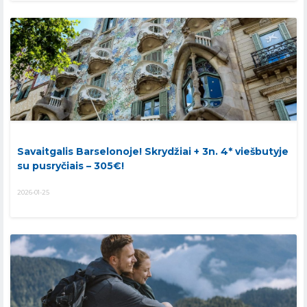
Savaitgalis Barselonoje! Skrydžiai + 3n. 4* viešbutyje
su pusryčiais – 305€!
2026-01-25