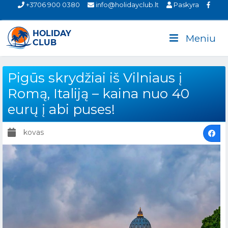
+3706 900 0380
info@holidayclub.lt
Paskyra
Meniu
Pigūs skrydžiai iš Vilniaus į
Romą, Italiją – kaina nuo 40
eurų į abi puses!
kovas