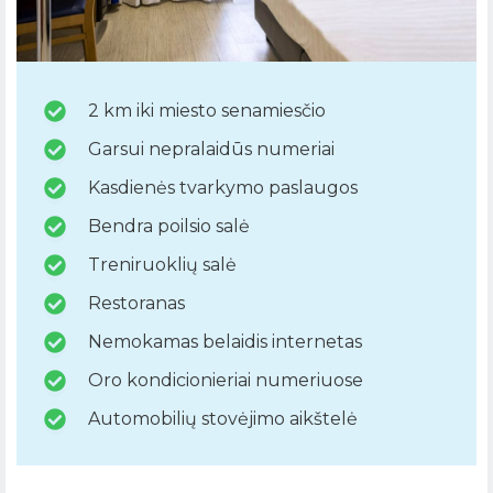
2 km iki miesto senamiesčio
Garsui nepralaidūs numeriai
Kasdienės tvarkymo paslaugos
Bendra poilsio salė
Treniruoklių salė
Restoranas
Nemokamas belaidis internetas
Oro kondicionieriai numeriuose
Automobilių stovėjimo aikštelė