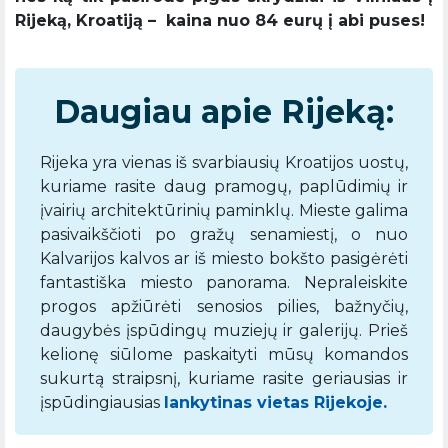
Rijeką, Kroatiją – kaina nuo 84 eurų į abi puses!
Daugiau apie Rijeką:
Rijeka yra vienas iš svarbiausių Kroatijos uostų,
kuriame rasite daug pramogų, paplūdimių ir
įvairių architektūrinių paminklų. Mieste galima
pasivaikščioti po gražų senamiestį, o nuo
Kalvarijos kalvos ar iš miesto bokšto pasigėrėti
fantastiška miesto panorama. Nepraleiskite
progos apžiūrėti senosios pilies, bažnyčių,
daugybės įspūdingų muziejų ir galerijų. Prieš
kelionę siūlome paskaityti mūsų komandos
sukurtą straipsnį, kuriame rasite geriausias ir
įspūdingiausias
lankytinas vietas Rijekoje.