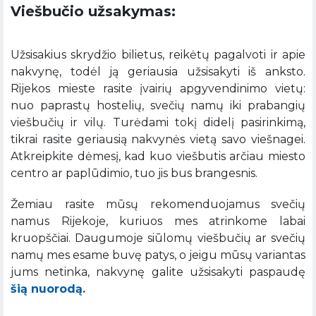
Viešbučio užsakymas:
Užsisakius skrydžio bilietus, reikėtų pagalvoti ir apie
nakvynę, todėl ją geriausia užsisakyti iš anksto.
Rijekos mieste rasite įvairių apgyvendinimo vietų:
nuo paprastų hostelių, svečių namų iki prabangių
viešbučių ir vilų. Turėdami tokį didelį pasirinkimą,
tikrai rasite geriausią nakvynės vietą savo viešnagei.
Atkreipkite dėmesį, kad kuo viešbutis arčiau miesto
centro ar paplūdimio, tuo jis bus brangesnis.
Žemiau rasite mūsų rekomenduojamus svečių
namus Rijekoje, kuriuos mes atrinkome labai
kruopščiai. Daugumoje siūlomų viešbučių ar svečių
namų mes esame buvę patys, o jeigu mūsų variantas
jums netinka, nakvynę galite užsisakyti paspaudę
šią nuorodą.