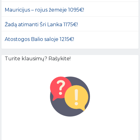
Mauricijus – rojus žemėje 1095€!
Žadą atimanti Šri Lanka 1175€!
Atostogos Balio saloje 1215€!
Turite klausimų? Rašykite!