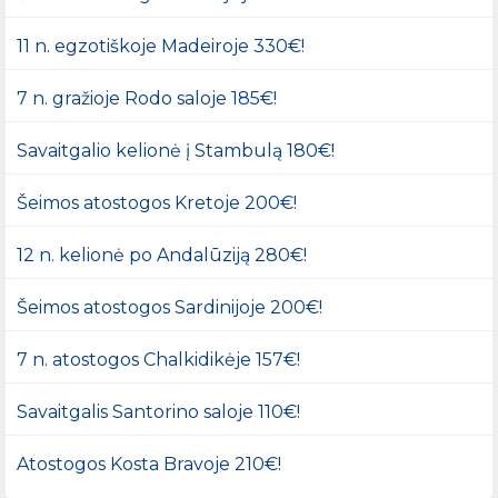
11 n. egzotiškoje Madeiroje 330€!
7 n. gražioje Rodo saloje 185€!
Savaitgalio kelionė į Stambulą 180€!
Šeimos atostogos Kretoje 200€!
12 n. kelionė po Andalūziją 280€!
Šeimos atostogos Sardinijoje 200€!
7 n. atostogos Chalkidikėje 157€!
Savaitgalis Santorino saloje 110€!
Atostogos Kosta Bravoje 210€!