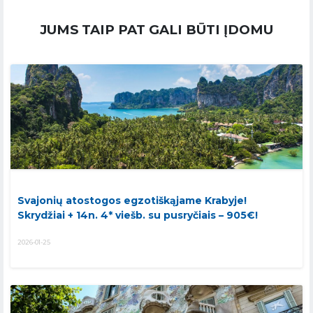
JUMS TAIP PAT GALI BŪTI ĮDOMU
Svajonių atostogos egzotiškąjame Krabyje!
Skrydžiai + 14n. 4* viešb. su pusryčiais – 905€!
2026-01-25