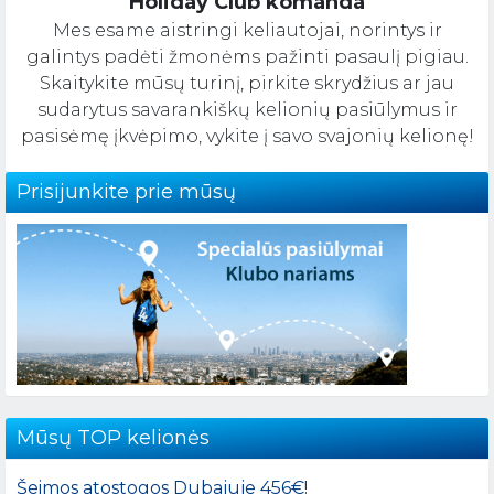
Holiday Club komanda
Mes esame aistringi keliautojai, norintys ir
galintys padėti žmonėms pažinti pasaulį pigiau.
Skaitykite mūsų turinį, pirkite skrydžius ar jau
sudarytus savarankiškų kelionių pasiūlymus ir
pasisėmę įkvėpimo, vykite į savo svajonių kelionę!
Prisijunkite prie mūsų
Mūsų TOP kelionės
Šeimos atostogos Dubajuje 456€!