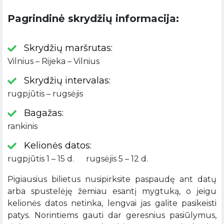
Pagrindinė skrydžių informacija:
Skrydžių maršrutas:
Vilnius – Rijeka – Vilnius
Skrydžių intervalas:
rugpjūtis – rugsėjis
Bagažas:
rankinis
Kelionės datos:
rugpjūtis 1 – 15 d. rugsėjis 5 – 12 d.
Pigiausius bilietus nusipirksite paspaudę ant datų
arba spustelėję žemiau esantį mygtuką, o jeigu
kelionės datos netinka, lengvai jas galite pasikeisti
patys. Norintiems gauti dar geresnius pasiūlymus,