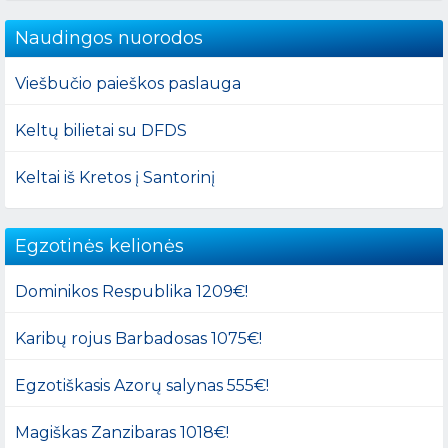
Naudingos nuorodos
Viešbučio paieškos paslauga
Keltų bilietai su DFDS
Keltai iš Kretos į Santorinį
Egzotinės kelionės
Dominikos Respublika 1209€!
Karibų rojus Barbadosas 1075€!
Egzotiškasis Azorų salynas 555€!
Magiškas Zanzibaras 1018€!