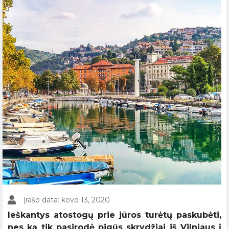
Įrašo data: kovo 13, 2020
Ieškantys atostogų prie jūros turėtų paskubėti,
nes ką tik pasirodė pigūs skrydžiai iš Vilniaus į