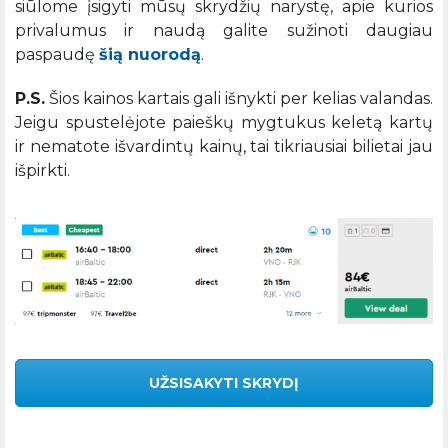
siūlome įsigyti mūsų skrydžių narystę, apie kurios
privalumus ir naudą galite sužinoti daugiau
paspaudę
šią nuorodą
.
P.S.
Šios kainos kartais gali išnykti per kelias valandas.
Jeigu spustelėjote paieškų mygtukus keletą kartų
ir nematote išvardintų kainų, tai tikriausiai bilietai jau
išpirkti.
UŽSISAKYTI SKRYDĮ