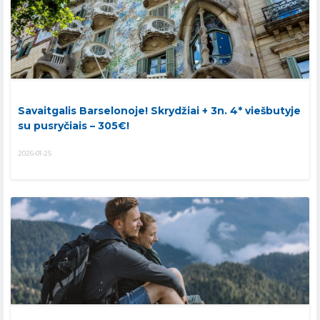
Savaitgalis Barselonoje! Skrydžiai + 3n. 4* viešbutyje
su pusryčiais – 305€!
2026-01-25