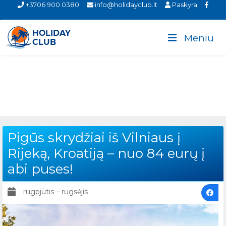
+3706 900 0380
info@holidayclub.lt
Paskyra
Meniu
Pigūs skrydžiai iš Vilniaus į
Rijeką, Kroatiją – nuo 84 eurų į
abi puses!
rugpjūtis – rugsėjis