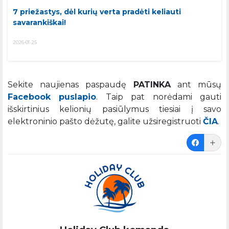
7 priežastys, dėl kurių verta pradėti keliauti
savarankiškai!
2026-01-25
Sekite naujienas paspaudę
PATINKA
ant mūsų
Facebook puslapio
. Taip pat norėdami gauti
išskirtinius kelionių pasiūlymus tiesiai į savo
elektroninio pašto dėžutę, galite užsiregistruoti
ČIA
.