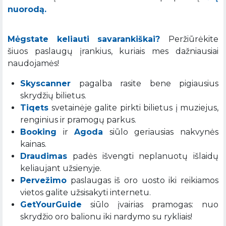
nuorodą.
Mėgstate keliauti savarankiškai?
Peržiūrėkite
šiuos paslaugų įrankius, kuriais mes dažniausiai
naudojamės!
Skyscanner
pagalba rasite bene pigiausius
skrydžių bilietus.
Tiqets
svetainėje galite pirkti bilietus į muziejus,
renginius ir pramogų parkus.
Booking
ir
Agoda
siūlo geriausias nakvynės
kainas.
Draudimas
padės išvengti neplanuotų išlaidų
keliaujant užsienyje.
Pervežimo
paslaugas iš oro uosto iki reikiamos
vietos galite užsisakyti internetu.
GetYourGuide
siūlo įvairias pramogas: nuo
skrydžio oro balionu iki nardymo su rykliais!