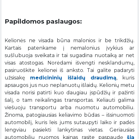
Papildomos paslaugos:
Kelionės ne visada būna malonios ir be trikdžių.
Kartais patenkame į nemalonius įvykius ar
sušlubuoja sveikata ir tai sugadina nuotaiką ar net
visas atostogas. Norėdami išvengti nesklandumų,
pasiruoškite kelionei iš anksto. Tai galite padaryti
užsisakę
medicininių išlaidų draudimą
, kuris
apsaugos jus nuo neplanuotų išlaidų. Kelionių metu
visada norisi patirti kuo daugiau įspūdžių ir pažinti
šalį, o tam reikalingas transportas. Keliauti galima
viešuoju transportu arba nuomotu automobiliu.
Žinoma, patogiausias keliavimo būdas – išsinuomoti
automobilį, kuris leis jums sutaupyti laiko ir padės
lengviau pasiekti lankytinas vietas. Geriausias
automobilių nuomos kainas rasite paspaudę
šią