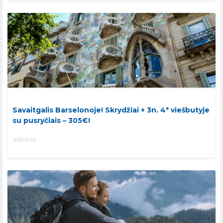
Savaitgalis Barselonoje! Skrydžiai + 3n. 4* viešbutyje
su pusryčiais – 305€!
2026-01-25