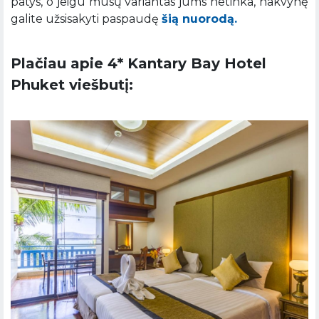
patys, o jeigu mūsų variantas jums netinka, nakvynę
galite užsisakyti paspaudę
šią nuorodą.
Plačiau apie 4* Kantary Bay Hotel
Phuket viešbutį: