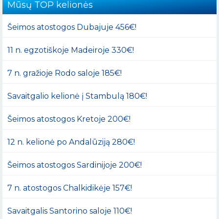
Mūsų TOP kelionės
Šeimos atostogos Dubajuje 456€!
11 n. egzotiškoje Madeiroje 330€!
7 n. gražioje Rodo saloje 185€!
Savaitgalio kelionė į Stambulą 180€!
Šeimos atostogos Kretoje 200€!
12 n. kelionė po Andalūziją 280€!
Šeimos atostogos Sardinijoje 200€!
7 n. atostogos Chalkidikėje 157€!
Savaitgalis Santorino saloje 110€!