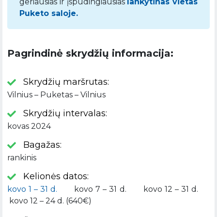
geriausias ir įspūdingiausias
lankytinas vietas
Puketo saloje.
Pagrindinė skrydžių informacija:
Skrydžių maršrutas:
Vilnius – Puketas – Vilnius
Skrydžių intervalas:
kovas 2024
Bagažas:
rankinis
Kelionės datos:
kovo 1 – 31 d.
kovo 7 – 31 d. kovo 12 – 31 d.
kovo 12 – 24 d. (640€)