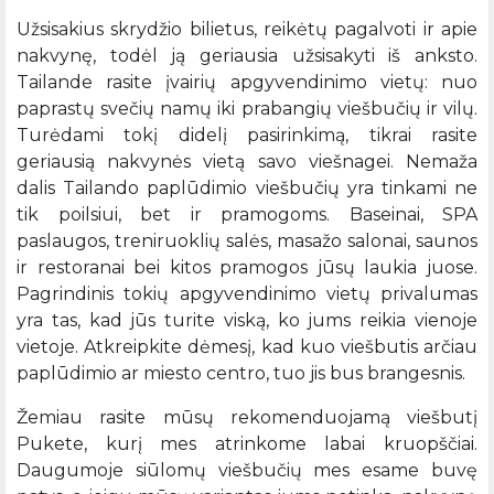
Užsisakius skrydžio bilietus, reikėtų pagalvoti ir apie
nakvynę, todėl ją geriausia užsisakyti iš anksto.
Tailande rasite įvairių apgyvendinimo vietų: nuo
paprastų svečių namų iki prabangių viešbučių ir vilų.
Turėdami tokį didelį pasirinkimą, tikrai rasite
geriausią nakvynės vietą savo viešnagei. Nemaža
dalis Tailando paplūdimio viešbučių yra tinkami ne
tik poilsiui, bet ir pramogoms. Baseinai, SPA
paslaugos, treniruoklių salės, masažo salonai, saunos
ir restoranai bei kitos pramogos jūsų laukia juose.
Pagrindinis tokių apgyvendinimo vietų privalumas
yra tas, kad jūs turite viską, ko jums reikia vienoje
vietoje. Atkreipkite dėmesį, kad kuo viešbutis arčiau
paplūdimio ar miesto centro, tuo jis bus brangesnis.
Žemiau rasite mūsų rekomenduojamą viešbutį
Pukete, kurį mes atrinkome labai kruopščiai.
Daugumoje siūlomų viešbučių mes esame buvę