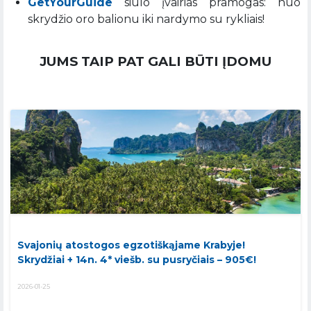
GetYourGuide
siūlo įvairias pramogas: nuo
skrydžio oro balionu iki nardymo su rykliais!
JUMS TAIP PAT GALI BŪTI ĮDOMU
Svajonių atostogos egzotiškąjame Krabyje!
Skrydžiai + 14n. 4* viešb. su pusryčiais – 905€!
2026-01-25