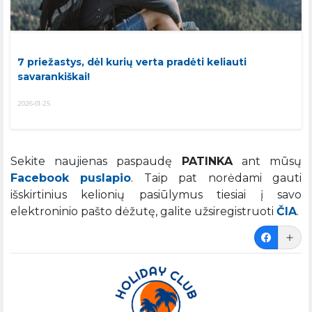
7 priežastys, dėl kurių verta pradėti keliauti
savarankiškai!
2026-01-25
Sekite naujienas paspaudę
PATINKA
ant mūsų
Facebook puslapio
. Taip pat norėdami gauti
išskirtinius kelionių pasiūlymus tiesiai į savo
elektroninio pašto dėžutę, galite užsiregistruoti
ČIA
.