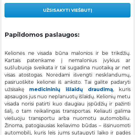
UŽSISAKYTI VIEŠBUTĮ
Papildomos paslaugos:
Kelionės ne visada būna malonios ir be trikdžių.
Kartais patenkame į nemalonius įvykius ar
sušlubuoja sveikata ir tai sugadina nuotaiką ar net
visas atostogas. Norėdami išvengti nesklandumų,
pasiruoškite kelionei iš anksto. Tai galite padaryti
užsisakę
medicininių išlaidų draudimą
, kuris
apsaugos jus nuo neplanuotų išlaidų. Kelionių metu
visada norisi patirti kuo daugiau įspūdžių ir pažinti
šalį, o tam reikalingas transportas. Keliauti galima
viešuoju transportu arba nuomotu automobiliu.
Žinoma, patogiausias keliavimo būdas – išsinuomoti
automobilį, kuris leis jums sutaupyti laiko ir padės