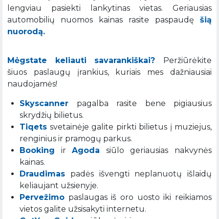
lengviau pasiekti lankytinas vietas. Geriausias
automobilių nuomos kainas rasite paspaudę
šią
nuorodą.
Mėgstate keliauti savarankiškai?
Peržiūrėkite
šiuos paslaugų įrankius, kuriais mes dažniausiai
naudojamės!
Skyscanner
pagalba rasite bene pigiausius
skrydžių bilietus.
Tiqets
svetainėje galite pirkti bilietus į muziejus,
renginius ir pramogų parkus.
Booking
ir
Agoda
siūlo geriausias nakvynės
kainas.
Draudimas
padės išvengti neplanuotų išlaidų
keliaujant užsienyje.
Pervežimo
paslaugas iš oro uosto iki reikiamos
vietos galite užsisakyti internetu.