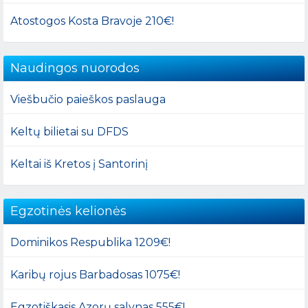
Atostogos Kosta Bravoje 210€!
Naudingos nuorodos
Viešbučio paieškos paslauga
Keltų bilietai su DFDS
Keltai iš Kretos į Santorinį
Egzotinės kelionės
Dominikos Respublika 1209€!
Karibų rojus Barbadosas 1075€!
Egzotiškasis Azorų salynas 555€!