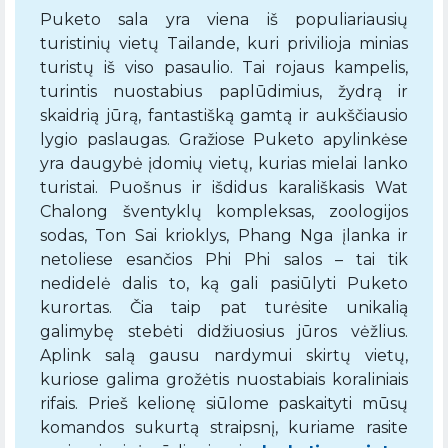
Puketo sala yra viena iš populiariausių
turistinių vietų Tailande, kuri privilioja minias
turistų iš viso pasaulio. Tai rojaus kampelis,
turintis nuostabius paplūdimius, žydrą ir
skaidrią jūrą, fantastišką gamtą ir aukščiausio
lygio paslaugas. Gražiose Puketo apylinkėse
yra daugybė įdomių vietų, kurias mielai lanko
turistai. Puošnus ir išdidus karališkasis Wat
Chalong šventyklų kompleksas, zoologijos
sodas, Ton Sai krioklys, Phang Nga įlanka ir
netoliese esančios Phi Phi salos – tai tik
nedidelė dalis to, ką gali pasiūlyti Puketo
kurortas. Čia taip pat turėsite unikalią
galimybę stebėti didžiuosius jūros vėžlius.
Aplink salą gausu nardymui skirtų vietų,
kuriose galima grožėtis nuostabiais koraliniais
rifais. Prieš kelionę siūlome paskaityti mūsų
komandos sukurtą straipsnį, kuriame rasite