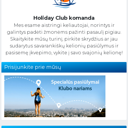
Holiday Club komanda
Mes esame aistringi keliautojai, norintys ir
galintys padėti žmonėms pažinti pasaulį pigiau.
Skaitykite mūsų turinį, pirkite skrydžius ar jau
sudarytus savarankiškų kelionių pasiūlymus ir
pasisėmę įkvėpimo, vykite į savo svajonių kelionę!
Prisijunkite prie mūsų