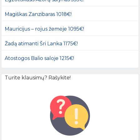
Magiškas Zanzibaras 1018€!
Mauricijus – rojus žemėje 1095€!
Žadą atimanti Šri Lanka 1175€!
Atostogos Balio saloje 1215€!
Turite klausimų? Rašykite!