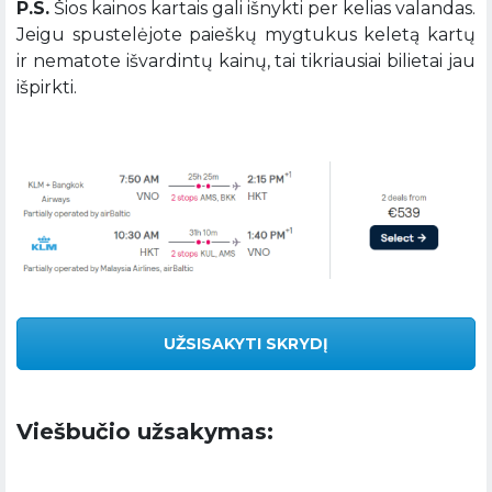
P.S.
Šios kainos kartais gali išnykti per kelias valandas.
Jeigu spustelėjote paieškų mygtukus keletą kartų
ir nematote išvardintų kainų, tai tikriausiai bilietai jau
išpirkti.
UŽSISAKYTI SKRYDĮ
Viešbučio užsakymas: