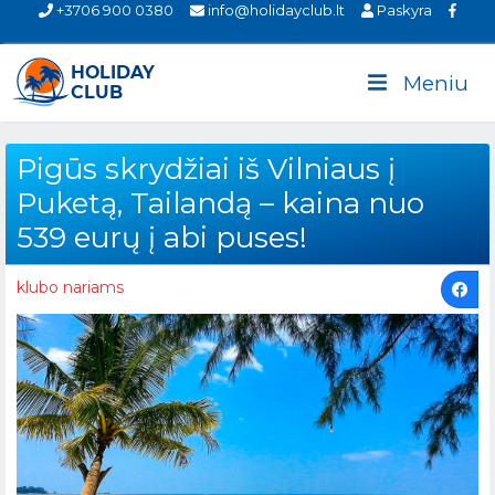
+3706 900 0380
info@holidayclub.lt
Paskyra
Meniu
Pigūs skrydžiai iš Vilniaus į
Puketą, Tailandą – kaina nuo
539 eurų į abi puses!
klubo nariams