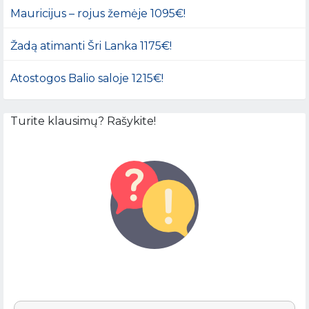
Mauricijus – rojus žemėje 1095€!
Žadą atimanti Šri Lanka 1175€!
Atostogos Balio saloje 1215€!
Turite klausimų? Rašykite!