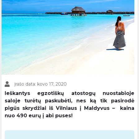
Įrašo data: kovo 17, 2020
Ieškantys egzotiškų atostogų nuostabioje
saloje turėtų paskubėti, nes ką tik pasirodė
pigūs skrydžiai iš Vilniaus į Maldyvus – kaina
nuo 490 eurų į abi puses!