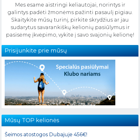
Mes esame aistringi keliautojai, norintys ir
galintys padėti žmonėms pažinti pasaulį pigiau.
Skaitykite mūsų turinį, pirkite skrydžius ar jau
sudarytus savarankiškų kelionių pasiūlymus ir
pasisėmę įkvėpimo, vykite į savo svajonių kelionę!
Prisijunkite prie mūsų
Mūsų TOP kelionės
Šeimos atostogos Dubajuje 456€!