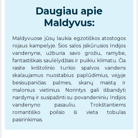
Daugiau apie
Maldyvus:
Maldyvuose jūsų laukia egzotiškos atostogos
rojaus kampelyje. Šios salos įsikūrusios Indijos
vandenyne, užburia savo grožiu, ramybe,
fantastiškais saulėlydžiais ir puikiu klimatu. Čia
rasite krištolinio turkio spalvos vandens
skalaujamus nuostabius paplūdimius, vėjyje
besisupančias palmes, skanų maistą ir
malonius vietinius. Norintys gali išbandyti
nardymą ir susipažinti su povandeniniu Indijos
vandenyno pasauliu. Trokštantiems
romantiško poilsio ši vieta tobulas
pasirinkimas.