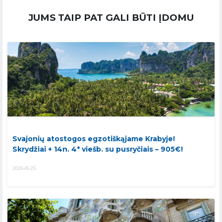
JUMS TAIP PAT GALI BŪTI ĮDOMU
Svajonių atostogos egzotiškąjame Krabyje!
Skrydžiai + 14n. 4* viešb. su pusryčiais – 905€!
2026-01-25