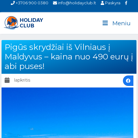
+3706 900 0380
info@holidayclub.lt
Paskyra
Meniu
Pigūs skrydžiai iš Vilniaus į
Maldyvus – kaina nuo 490 eurų į
abi puses!
lapkritis