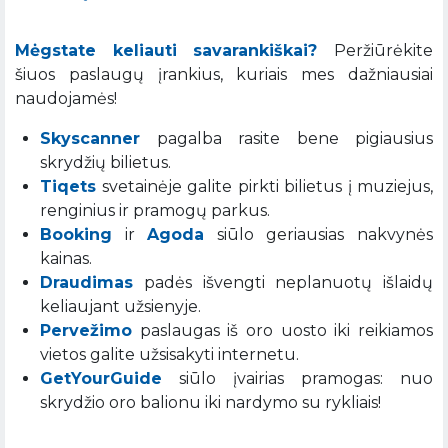
Mėgstate keliauti savarankiškai?
Peržiūrėkite
šiuos paslaugų įrankius, kuriais mes dažniausiai
naudojamės!
Skyscanner
pagalba rasite bene pigiausius
skrydžių bilietus.
Tiqets
svetainėje galite pirkti bilietus į muziejus,
renginius ir pramogų parkus.
Booking
ir
Agoda
siūlo geriausias nakvynės
kainas.
Draudimas
padės išvengti neplanuotų išlaidų
keliaujant užsienyje.
Pervežimo
paslaugas iš oro uosto iki reikiamos
vietos galite užsisakyti internetu.
GetYourGuide
siūlo įvairias pramogas: nuo
skrydžio oro balionu iki nardymo su rykliais!