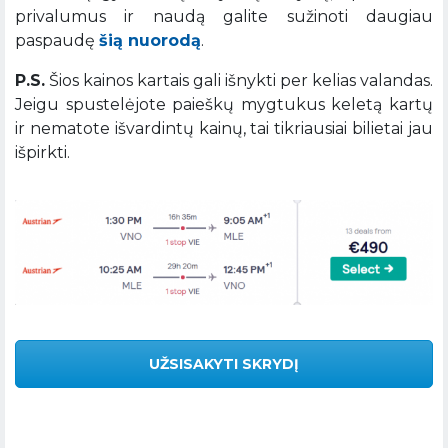
privalumus ir naudą galite sužinoti daugiau
paspaudę
šią nuorodą
.
P.S.
Šios kainos kartais gali išnykti per kelias valandas.
Jeigu spustelėjote paieškų mygtukus keletą kartų
ir nematote išvardintų kainų, tai tikriausiai bilietai jau
išpirkti.
UŽSISAKYTI SKRYDĮ