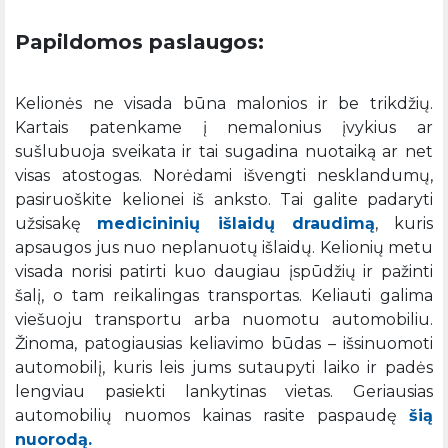
Papildomos paslaugos:
Kelionės ne visada būna malonios ir be trikdžių.
Kartais patenkame į nemalonius įvykius ar
sušlubuoja sveikata ir tai sugadina nuotaiką ar net
visas atostogas. Norėdami išvengti nesklandumų,
pasiruoškite kelionei iš anksto. Tai galite padaryti
užsisakę
medicininių išlaidų draudimą
, kuris
apsaugos jus nuo neplanuotų išlaidų. Kelionių metu
visada norisi patirti kuo daugiau įspūdžių ir pažinti
šalį, o tam reikalingas transportas. Keliauti galima
viešuoju transportu arba nuomotu automobiliu.
Žinoma, patogiausias keliavimo būdas – išsinuomoti
automobilį, kuris leis jums sutaupyti laiko ir padės
lengviau pasiekti lankytinas vietas. Geriausias
automobilių nuomos kainas rasite paspaudę
šią
nuorodą.