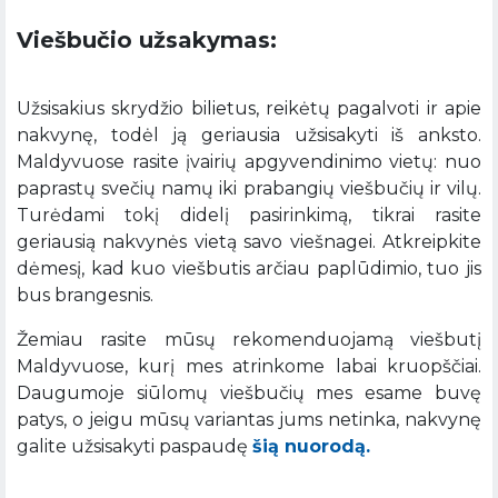
Viešbučio užsakymas:
Užsisakius skrydžio bilietus, reikėtų pagalvoti ir apie
nakvynę, todėl ją geriausia užsisakyti iš anksto.
Maldyvuose rasite įvairių apgyvendinimo vietų: nuo
paprastų svečių namų iki prabangių viešbučių ir vilų.
Turėdami tokį didelį pasirinkimą, tikrai rasite
geriausią nakvynės vietą savo viešnagei. Atkreipkite
dėmesį, kad kuo viešbutis arčiau paplūdimio, tuo jis
bus brangesnis.
Žemiau rasite mūsų rekomenduojamą viešbutį
Maldyvuose, kurį mes atrinkome labai kruopščiai.
Daugumoje siūlomų viešbučių mes esame buvę
patys, o jeigu mūsų variantas jums netinka, nakvynę
galite užsisakyti paspaudę
šią nuorodą.