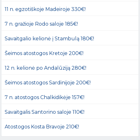
11 n. egzotiškoje Madeiroje 330€!
7 n. gražioje Rodo saloje 185€!
Savaitgalio kelionė į Stambulą 180€!
Šeimos atostogos Kretoje 200€!
12 n. kelionė po Andalūziją 280€!
Šeimos atostogos Sardinijoje 200€!
7 n. atostogos Chalkidikėje 157€!
Savaitgalis Santorino saloje 110€!
Atostogos Kosta Bravoje 210€!