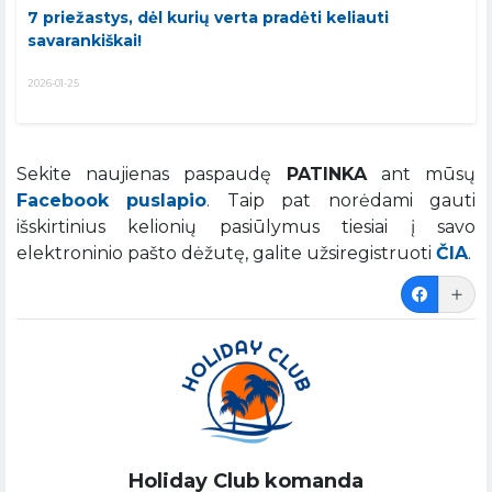
7 priežastys, dėl kurių verta pradėti keliauti
savarankiškai!
2026-01-25
Sekite naujienas paspaudę
PATINKA
ant mūsų
Facebook puslapio
. Taip pat norėdami gauti
išskirtinius kelionių pasiūlymus tiesiai į savo
elektroninio pašto dėžutę, galite užsiregistruoti
ČIA
.
Holiday Club komanda