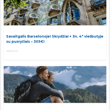
Savaitgalis Barselonoje! Skrydžiai + 3n. 4* viešbutyje
su pusryčiais – 305€!
2026-01-25