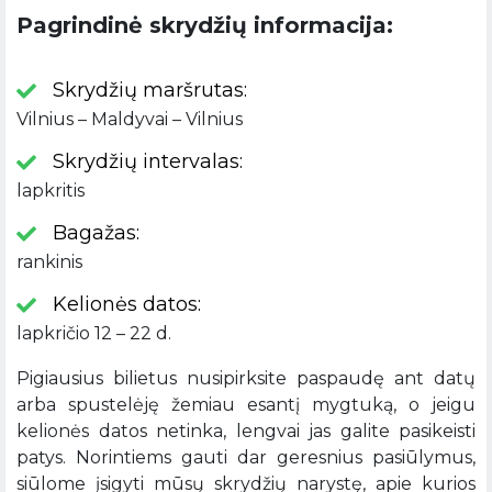
Pagrindinė skrydžių informacija:
Skrydžių maršrutas:
Vilnius – Maldyvai – Vilnius
Skrydžių intervalas:
lapkritis
Bagažas:
rankinis
Kelionės datos:
lapkričio 12 – 22 d.
Pigiausius bilietus nusipirksite paspaudę ant datų
arba spustelėję žemiau esantį mygtuką, o jeigu
kelionės datos netinka, lengvai jas galite pasikeisti
patys. Norintiems gauti dar geresnius pasiūlymus,
siūlome įsigyti mūsų skrydžių narystę, apie kurios