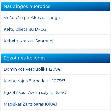
Naudingos nuorodos
Viešbučio paieškos paslauga
Keltų bilietai su DFDS
Keltai iš Kretos į Santorinį
Egzotinės kelionės
Dominikos Respublika 1209€!
Karibų rojus Barbadosas 1075€!
Egzotiškasis Azorų salynas 555€!
Magiškas Zanzibaras 1018€!