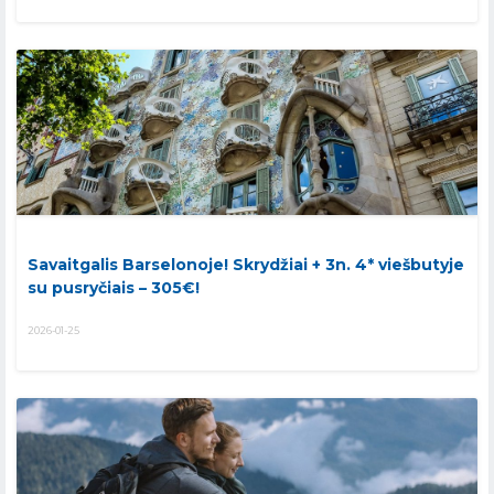
Savaitgalis Barselonoje! Skrydžiai + 3n. 4* viešbutyje
su pusryčiais – 305€!
2026-01-25