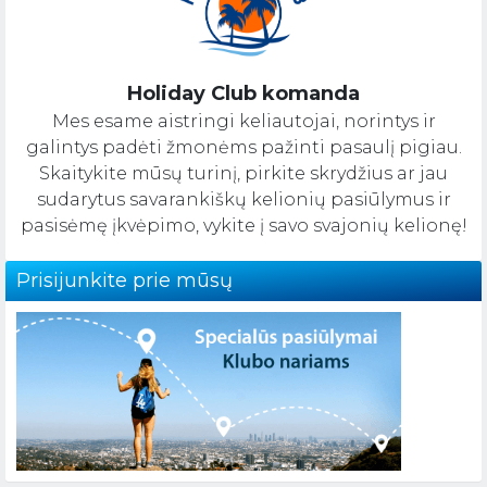
Holiday Club komanda
Mes esame aistringi keliautojai, norintys ir
galintys padėti žmonėms pažinti pasaulį pigiau.
Skaitykite mūsų turinį, pirkite skrydžius ar jau
sudarytus savarankiškų kelionių pasiūlymus ir
pasisėmę įkvėpimo, vykite į savo svajonių kelionę!
Prisijunkite prie mūsų