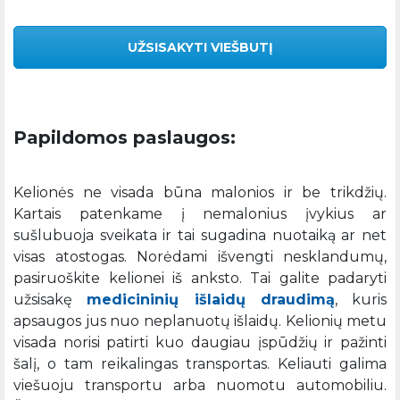
UŽSISAKYTI VIEŠBUTĮ
Papildomos paslaugos:
Kelionės ne visada būna malonios ir be trikdžių.
Kartais patenkame į nemalonius įvykius ar
sušlubuoja sveikata ir tai sugadina nuotaiką ar net
visas atostogas. Norėdami išvengti nesklandumų,
pasiruoškite kelionei iš anksto. Tai galite padaryti
užsisakę
medicininių išlaidų draudimą
, kuris
apsaugos jus nuo neplanuotų išlaidų. Kelionių metu
visada norisi patirti kuo daugiau įspūdžių ir pažinti
šalį, o tam reikalingas transportas. Keliauti galima
viešuoju transportu arba nuomotu automobiliu.