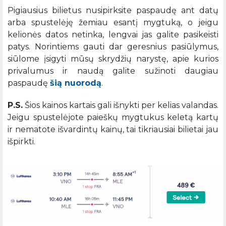
Pigiausius bilietus nusipirksite paspaudę ant datų
arba spustelėję žemiau esantį mygtuką, o jeigu
kelionės datos netinka, lengvai jas galite pasikeisti
patys. Norintiems gauti dar geresnius pasiūlymus,
siūlome įsigyti mūsų skrydžių narystę, apie kurios
privalumus ir naudą galite sužinoti daugiau
paspaudę
šią nuorodą
.
P.S.
Šios kainos kartais gali išnykti per kelias valandas.
Jeigu spustelėjote paieškų mygtukus keletą kartų
ir nematote išvardintų kainų, tai tikriausiai bilietai jau
išpirkti.