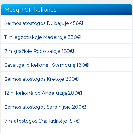
Mūsų TOP kelionės
Šeimos atostogos Dubajuje 456€!
11 n. egzotiškoje Madeiroje 330€!
7 n. gražioje Rodo saloje 185€!
Savaitgalio kelionė į Stambulą 180€!
Šeimos atostogos Kretoje 200€!
12 n. kelionė po Andalūziją 280€!
Šeimos atostogos Sardinijoje 200€!
7 n. atostogos Chalkidikėje 157€!