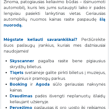
Žinoma, patogiausias keliavimo būdas – išsinuomoti
automobilį, kuris leis jums sutaupyti laiko ir padės
lengviau pasiekti lankytinas vietas. Geriausias
automobilių nuomos kainas rasite paspaudę
šią
nuorodą.
Mėgstate keliauti savarankiškai?
Peržiūrėkite
šiuos paslaugų įrankius, kuriais mes dažniausiai
naudojamės!
Skyscanner
pagalba rasite bene pigiausius
skrydžių bilietus.
Tiqets
svetainėje galite pirkti bilietus į muziejus,
renginius ir pramogų parkus.
Booking
ir
Agoda
siūlo geriausias nakvynės
kainas.
Draudimas
padės išvengti neplanuotų išlaidų
keliaujant užsienyje.
Pervežimo
paslaugas iš oro uosto iki reikiamos