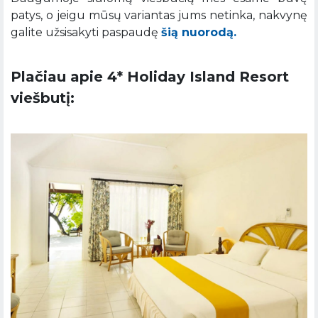
patys, o jeigu mūsų variantas jums netinka, nakvynę
galite užsisakyti paspaudę
šią nuorodą.
Plačiau apie 4* Holiday Island Resort
viešbutį: