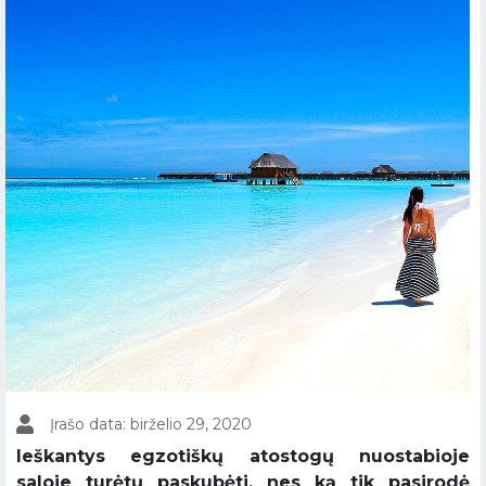
Įrašo data: birželio 29, 2020
Ieškantys egzotiškų atostogų nuostabioje
saloje turėtų paskubėti, nes ką tik pasirodė