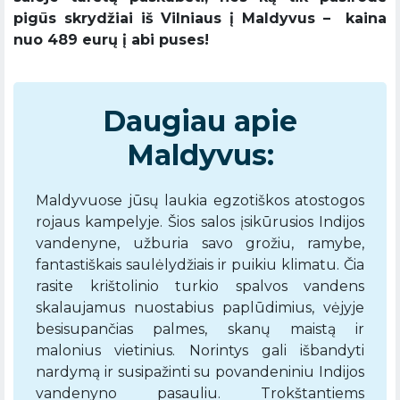
pigūs skrydžiai iš Vilniaus į Maldyvus – kaina
nuo 489 eurų į abi puses!
Daugiau apie
Maldyvus:
Maldyvuose jūsų laukia egzotiškos atostogos
rojaus kampelyje. Šios salos įsikūrusios Indijos
vandenyne, užburia savo grožiu, ramybe,
fantastiškais saulėlydžiais ir puikiu klimatu. Čia
rasite krištolinio turkio spalvos vandens
skalaujamus nuostabius paplūdimius, vėjyje
besisupančias palmes, skanų maistą ir
malonius vietinius. Norintys gali išbandyti
nardymą ir susipažinti su povandeniniu Indijos
vandenyno pasauliu. Trokštantiems