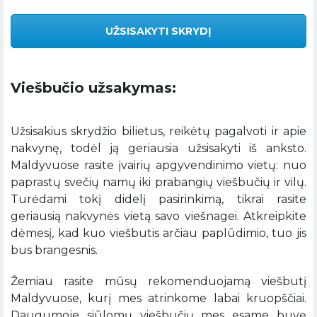
UŽSISAKYTI SKRYDĮ
Viešbučio užsakymas:
Užsisakius skrydžio bilietus, reikėtų pagalvoti ir apie
nakvynę, todėl ją geriausia užsisakyti iš anksto.
Maldyvuose rasite įvairių apgyvendinimo vietų: nuo
paprastų svečių namų iki prabangių viešbučių ir vilų.
Turėdami tokį didelį pasirinkimą, tikrai rasite
geriausią nakvynės vietą savo viešnagei. Atkreipkite
dėmesį, kad kuo viešbutis arčiau paplūdimio, tuo jis
bus brangesnis.
Žemiau rasite mūsų rekomenduojamą viešbutį
Maldyvuose, kurį mes atrinkome labai kruopščiai.
Daugumoje siūlomų viešbučių mes esame buvę