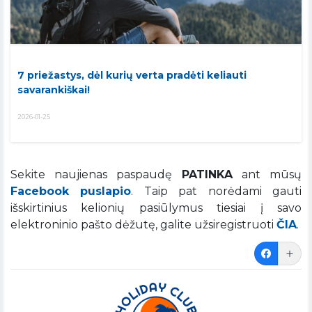
7 priežastys, dėl kurių verta pradėti keliauti
savarankiškai!
2026-01-25
Sekite naujienas paspaudę
PATINKA
ant mūsų
Facebook puslapio
. Taip pat norėdami gauti
išskirtinius kelionių pasiūlymus tiesiai į savo
elektroninio pašto dėžutę, galite užsiregistruoti
ČIA
.