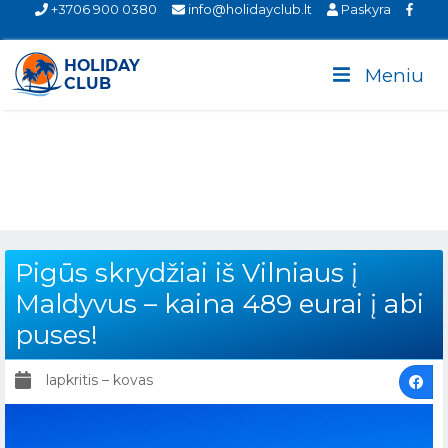
+3706 900 0380
info@holidayclub.lt
Paskyra
Meniu
Pigūs skrydžiai iš Vilniaus į
Maldyvus – kaina 489 eurai į abi
puses!
lapkritis – kovas