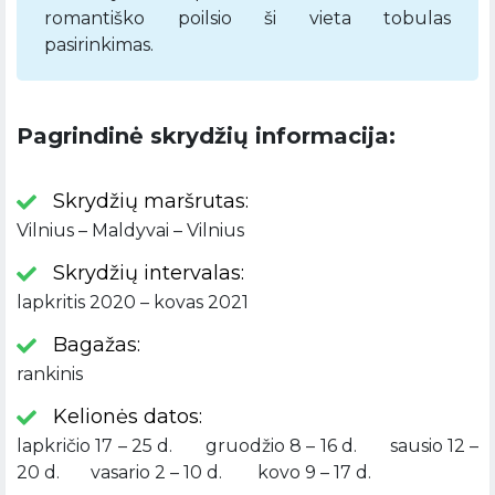
romantiško poilsio ši vieta tobulas
pasirinkimas.
Pagrindinė skrydžių informacija:
Skrydžių maršrutas:
Vilnius – Maldyvai – Vilnius
Skrydžių intervalas:
lapkritis 2020 – kovas 2021
Bagažas:
rankinis
Kelionės datos:
lapkričio 17 – 25 d. gruodžio 8 – 16 d. sausio 12 –
20 d. vasario 2 – 10 d. kovo 9 – 17 d.