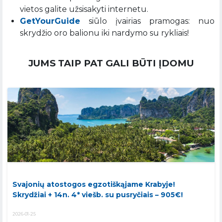
vietos galite užsisakyti internetu.
GetYourGuide
siūlo įvairias pramogas: nuo
skrydžio oro balionu iki nardymo su rykliais!
JUMS TAIP PAT GALI BŪTI ĮDOMU
Svajonių atostogos egzotiškąjame Krabyje!
Skrydžiai + 14n. 4* viešb. su pusryčiais – 905€!
2026-01-25