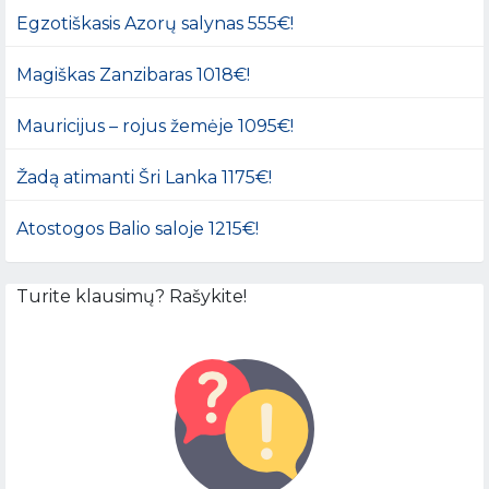
Egzotiškasis Azorų salynas 555€!
Magiškas Zanzibaras 1018€!
Mauricijus – rojus žemėje 1095€!
Žadą atimanti Šri Lanka 1175€!
Atostogos Balio saloje 1215€!
Turite klausimų? Rašykite!