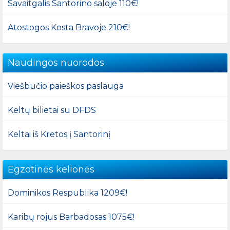
Savaitgalis Santorino saloje 110€!
Atostogos Kosta Bravoje 210€!
Naudingos nuorodos
Viešbučio paieškos paslauga
Keltų bilietai su DFDS
Keltai iš Kretos į Santorinį
Egzotinės kelionės
Dominikos Respublika 1209€!
Karibų rojus Barbadosas 1075€!