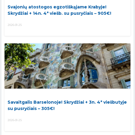
Svajonių atostogos egzotiškąjame Krabyje!
Skrydžiai + 14n. 4* viešb. su pusryčiais – 905€!
2026-01-25
Savaitgalis Barselonoje! Skrydžiai + 3n. 4* viešbutyje
su pusryčiais – 305€!
2026-01-25