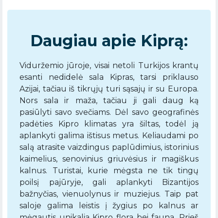
Daugiau apie Kiprą:
Viduržemio jūroje, visai netoli Turkijos krantų
esanti nedidelė sala Kipras, tarsi priklauso
Azijai, tačiau iš tikrųjų turi sąsajų ir su Europa.
Nors sala ir maža, tačiau ji gali daug ką
pasiūlyti savo svečiams. Dėl savo geografinės
padėties Kipro klimatas yra šiltas, todėl ją
aplankyti galima ištisus metus. Keliaudami po
salą atrasite vaizdingus paplūdimius, istorinius
kaimelius, senovinius griuvėsius ir magiškus
kalnus. Turistai, kurie mėgsta ne tik tingų
poilsį pajūryje, gali aplankyti Bizantijos
bažnyčias, vienuolynus ir muziejus. Taip pat
saloje galima leistis į žygius po kalnus ar
mėgautis unikalia Kipro flora bei fauna. Prieš