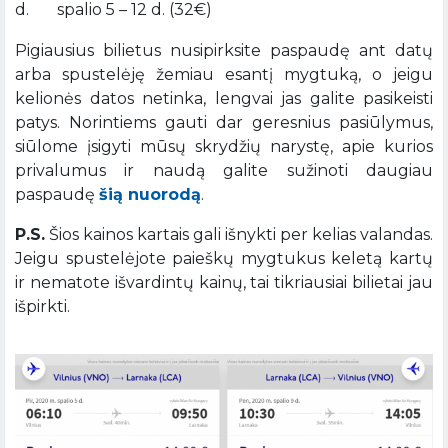
d. spalio 5 – 12 d. (32€)
Pigiausius bilietus nusipirksite paspaudę ant datų
arba spustelėję žemiau esantį mygtuką, o jeigu
kelionės datos netinka, lengvai jas galite pasikeisti
patys. Norintiems gauti dar geresnius pasiūlymus,
siūlome įsigyti mūsų skrydžių narystę, apie kurios
privalumus ir naudą galite sužinoti daugiau
paspaudę
šią nuorodą
.
P.S.
Šios kainos kartais gali išnykti per kelias valandas.
Jeigu spustelėjote paieškų mygtukus keletą kartų
ir nematote išvardintų kainų, tai tikriausiai bilietai jau
išpirkti.