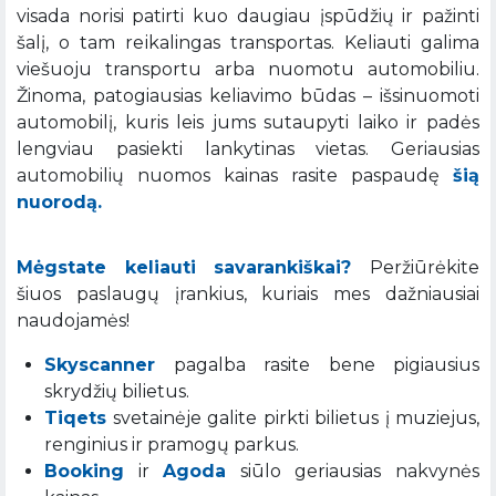
visada norisi patirti kuo daugiau įspūdžių ir pažinti
šalį, o tam reikalingas transportas. Keliauti galima
viešuoju transportu arba nuomotu automobiliu.
Žinoma, patogiausias keliavimo būdas – išsinuomoti
automobilį, kuris leis jums sutaupyti laiko ir padės
lengviau pasiekti lankytinas vietas. Geriausias
automobilių nuomos kainas rasite paspaudę
šią
nuorodą.
Mėgstate keliauti savarankiškai?
Peržiūrėkite
šiuos paslaugų įrankius, kuriais mes dažniausiai
naudojamės!
Skyscanner
pagalba rasite bene pigiausius
skrydžių bilietus.
Tiqets
svetainėje galite pirkti bilietus į muziejus,
renginius ir pramogų parkus.
Booking
ir
Agoda
siūlo geriausias nakvynės