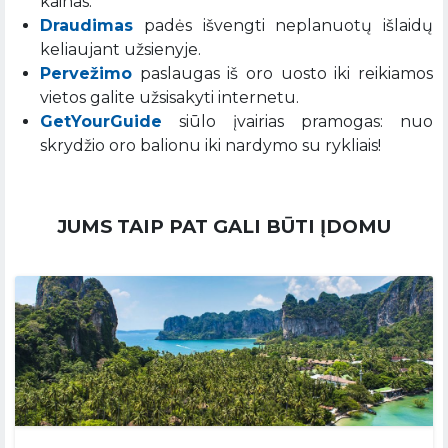
kainas.
Draudimas
padės išvengti neplanuotų išlaidų
keliaujant užsienyje.
Pervežimo
paslaugas iš oro uosto iki reikiamos
vietos galite užsisakyti internetu.
GetYourGuide
siūlo įvairias pramogas: nuo
skrydžio oro balionu iki nardymo su rykliais!
JUMS TAIP PAT GALI BŪTI ĮDOMU