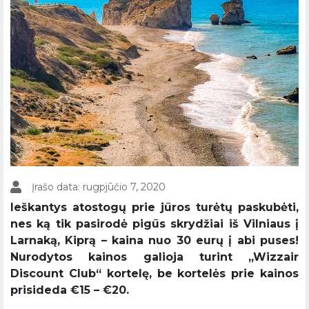
Įrašo data: rugpjūčio 7, 2020
Ieškantys atostogų prie jūros turėtų paskubėti,
nes ką tik pasirodė pigūs skrydžiai iš Vilniaus į
Larnaką, Kiprą – kaina nuo 30 eurų į abi puses!
Nurodytos kainos galioja turint ,,Wizzair
Discount Club“ kortelę, be kortelės prie kainos
prisideda €15 – €20.