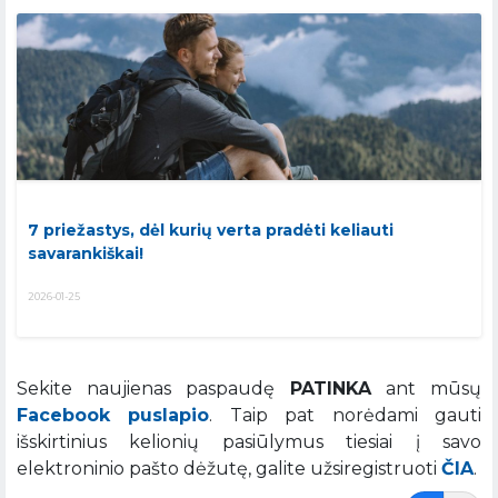
7 priežastys, dėl kurių verta pradėti keliauti
savarankiškai!
2026-01-25
Sekite naujienas paspaudę
PATINKA
ant mūsų
Facebook puslapio
. Taip pat norėdami gauti
išskirtinius kelionių pasiūlymus tiesiai į savo
elektroninio pašto dėžutę, galite užsiregistruoti
ČIA
.