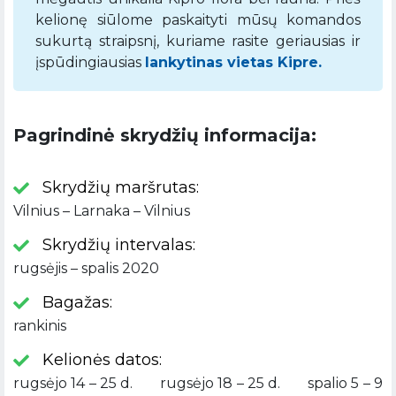
kelionę siūlome paskaityti mūsų komandos
sukurtą straipsnį, kuriame rasite geriausias ir
įspūdingiausias
lankytinas vietas Kipre.
Pagrindinė skrydžių informacija:
Skrydžių maršrutas:
Vilnius – Larnaka – Vilnius
Skrydžių intervalas:
rugsėjis – spalis 2020
Bagažas:
rankinis
Kelionės datos:
rugsėjo 14 – 25 d. rugsėjo 18 – 25 d. spalio 5 – 9