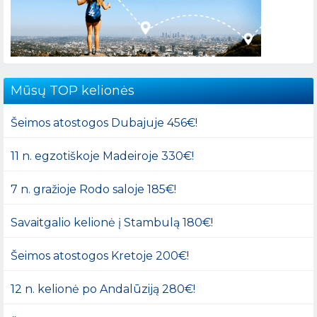
Mūsų TOP kelionės
Šeimos atostogos Dubajuje 456€!
11 n. egzotiškoje Madeiroje 330€!
7 n. gražioje Rodo saloje 185€!
Savaitgalio kelionė į Stambulą 180€!
Šeimos atostogos Kretoje 200€!
12 n. kelionė po Andalūziją 280€!