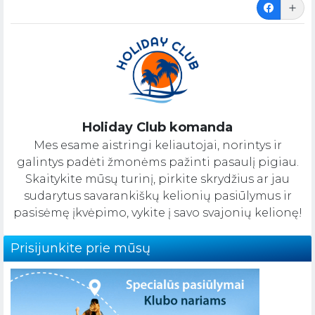
Holiday Club komanda
Mes esame aistringi keliautojai, norintys ir
galintys padėti žmonėms pažinti pasaulį pigiau.
Skaitykite mūsų turinį, pirkite skrydžius ar jau
sudarytus savarankiškų kelionių pasiūlymus ir
pasisėmę įkvėpimo, vykite į savo svajonių kelionę!
Prisijunkite prie mūsų