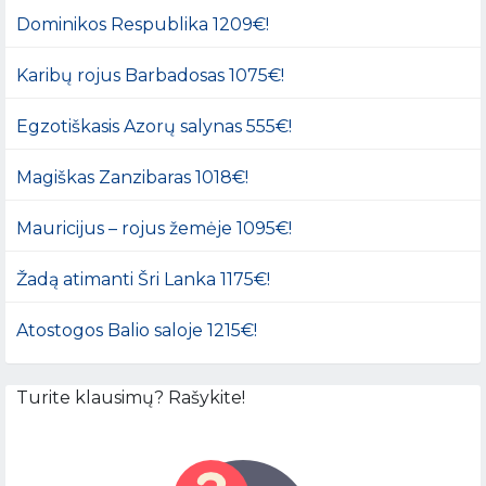
Dominikos Respublika 1209€!
Karibų rojus Barbadosas 1075€!
Egzotiškasis Azorų salynas 555€!
Magiškas Zanzibaras 1018€!
Mauricijus – rojus žemėje 1095€!
Žadą atimanti Šri Lanka 1175€!
Atostogos Balio saloje 1215€!
Turite klausimų? Rašykite!