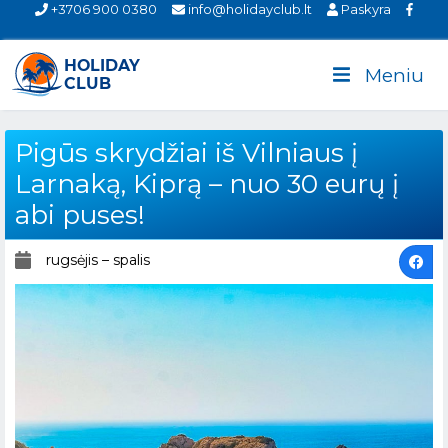
+3706 900 0380
info@holidayclub.lt
Paskyra
Meniu
Pigūs skrydžiai iš Vilniaus į
Larnaką, Kiprą – nuo 30 eurų į
abi puses!
rugsėjis – spalis