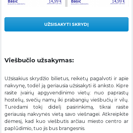
UŽSISAKYTI SKRYDĮ
Viešbučio užsakymas:
Užsisakius skrydžio bilietus, reikėtų pagalvoti ir apie
nakvynę, todėl ją geriausia užsisakyti iš anksto. Kipre
rasite įvairių apgyvendinimo vietų: nuo paprastų
hostelių, svečių namų iki prabangių viešbučių ir vilų.
Turėdami tokį didelį pasirinkimą, tikrai rasite
geriausią nakvynės vietą savo viešnagei. Atkreipkite
dėmesį, kad kuo viešbutis arčiau miesto centro ar
paplūdimio, tuo jis bus brangesnis.