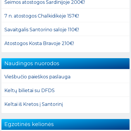
Šeimos atostogos Sardinijoje 200€!
7 n. atostogos Chalkidikėje 157€!
Savaitgalis Santorino saloje 110€!
Atostogos Kosta Bravoje 210€!
Naudingos nuorodos
Viešbučio paieškos paslauga
Keltų bilietai su DFDS
Keltai iš Kretos į Santorinį
Egzotinės kelionės