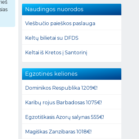
rieš
Naudingos nuorodos
sias
Viešbučio paieškos paslauga
Keltų bilietai su DFDS
Keltai iš Kretos į Santorinį
Egzotinės kelionės
Dominikos Respublika 1209€!
Karibų rojus Barbadosas 1075€!
Egzotiškasis Azorų salynas 555€!
Magiškas Zanzibaras 1018€!