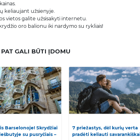
kainas.
 keliaujant užsienyje.
s vietos galite užsisakyti internetu.
krydžio oro balionu iki nardymo su rykliais!
 PAT GALI BŪTI ĮDOMU
is Barselonoje! Skrydžiai
7 priežastys, dėl kurių verta
viešbutyje su pusryčiais –
pradėti keliauti savarankiškai