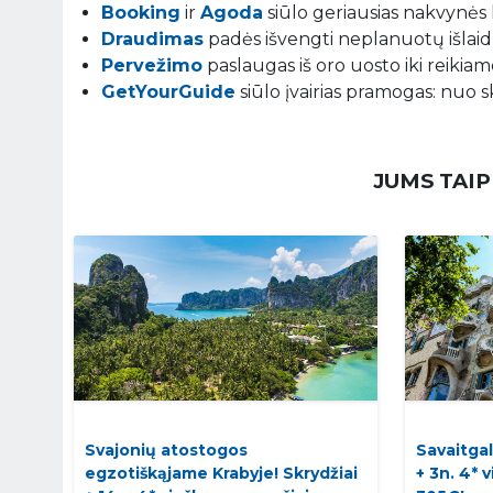
Booking
ir
Agoda
siūlo geriausias nakvynės 
Draudimas
padės išvengti neplanuotų išlaidų
Pervežimo
paslaugas iš oro uosto iki reikiamo
GetYourGuide
siūlo įvairias pramogas: nuo s
JUMS TAIP
Svajonių atostogos
Savaitgal
egzotiškąjame Krabyje! Skrydžiai
+ 3n. 4* 