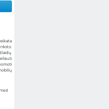
veikata
anksto.
laidų.
eliauti
uomoti
mobilių
amės!