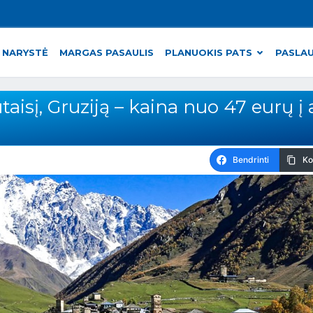
 NARYSTĖ
MARGAS PASAULIS
PLANUOKIS PATS
PASLA
utaisį, Gruziją – kaina nuo 47 eurų į 
Bendrinti
Ko