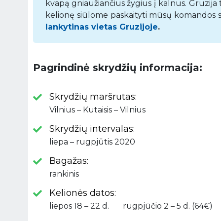
kvapą gniaužiančius žygius į kalnus. Gruzija 
kelionę siūlome paskaityti mūsų komandos suk
lankytinas vietas Gruzijoje
.
Pagrindinė skrydžių informacija:
Skrydžių maršrutas:
Vilnius – Kutaisis – Vilnius
Skrydžių intervalas:
liepa – rugpjūtis 2020
Bagažas:
rankinis
Kelionės datos:
liepos 18 – 22 d. rugpjūčio 2 – 5 d. (64€) 