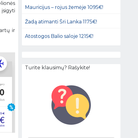
lionės
Mauricijus – rojus žemėje 1095€!
įsigyti
Žadą atimanti Šri Lanka 1175€!
artų ir
Atostogos Balio saloje 1215€!
Turite klausimų? Rašykite!