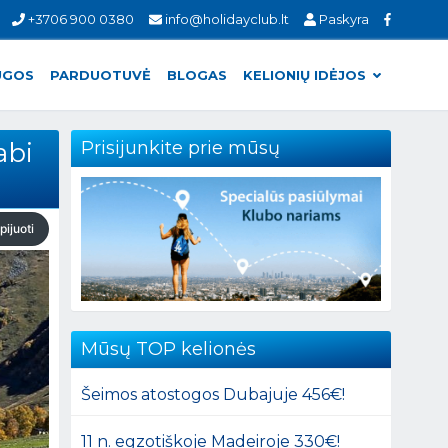
+3706 900 0380
info@holidayclub.lt
Paskyra
UGOS
PARDUOTUVĖ
BLOGAS
KELIONIŲ IDĖJOS
abi
Prisijunkite prie mūsų
pijuoti
Mūsų TOP kelionės
Šeimos atostogos Dubajuje 456€!
11 n. egzotiškoje Madeiroje 330€!