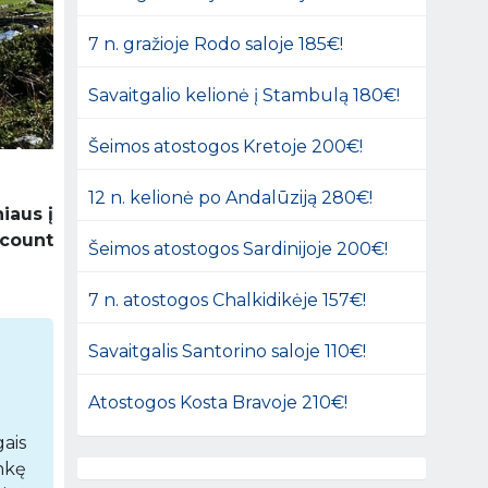
7 n. gražioje Rodo saloje 185€!
Savaitgalio kelionė į Stambulą 180€!
Šeimos atostogos Kretoje 200€!
12 n. kelionė po Andalūziją 280€!
iaus į
scount
Šeimos atostogos Sardinijoje 200€!
7 n. atostogos Chalkidikėje 157€!
Savaitgalis Santorino saloje 110€!
Atostogos Kosta Bravoje 210€!
ais
inkę