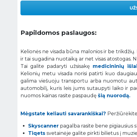
UŽ
Papildomos paslaugos:
Kelionės ne visada būna malonios ir be trikdžių
ir tai sugadina nuotaiką ar net visas atostogas.
Tai galite padaryti užsisakę
medicininių išl
Kelionių metu visada norisi patirti kuo daugiau į
galima viešuoju transportu arba nuomotu auto
automobilį, kuris leis jums sutaupyti laiko ir p
nuomos kainas rasite paspaudę
šią nuorodą.
Mėgstate keliauti savarankiškai?
Peržiūrėkite
Skyscanner
pagalba rasite bene pigiausius sk
Tiqets
svetainėje galite pirkti bilietus į muz