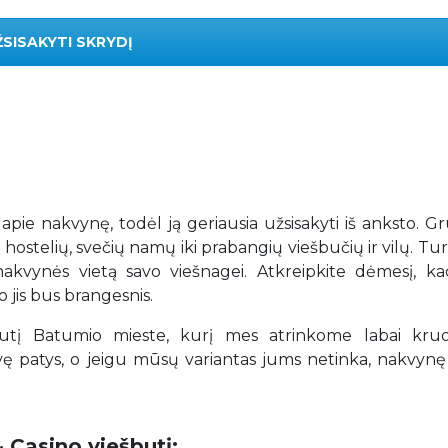
ŽSISAKYTI SKRYDĮ
r apie nakvynę, todėl ją geriausia užsisakyti iš anksto. Gr
 hostelių, svečių namų iki prabangių viešbučių ir vilų. T
ią nakvynės vietą savo viešnagei. Atkreipkite dėmesį, k
 jis bus brangesnis.
į Batumio mieste, kurį mes atrinkome labai kruop
patys, o jeigu mūsų variantas jums netinka, nakvynę 
 Casino viešbutį: