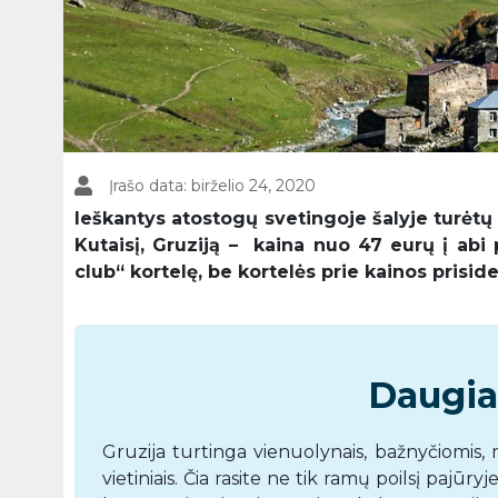
Įrašo data: birželio 24, 2020
Ieškantys atostogų svetingoje šalyje turėtų p
Kutaisį, Gruziją – kaina nuo 47 eurų į abi 
club“ kortelę, be kortelės prie kainos prisid
Daugiau
Gruzija turtinga vienuolynais, bažnyčiomis, 
vietiniais. Čia rasite ne tik ramų poilsį pajūryj