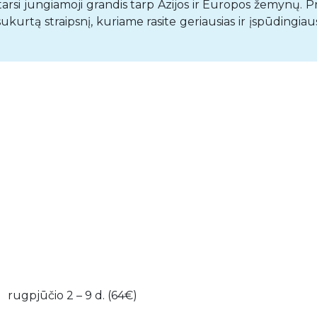
tarsi jungiamoji grandis tarp Azijos ir Europos žemynų. P
urtą straipsnį, kuriame rasite geriausias ir įspūdingiau
rugpjūčio 2 – 9 d. (64€)