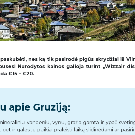
askubėti, nes ką tik pasirodė pigūs skrydžiai iš Viln
puses! Nurodytos kainos galioja turint ,,Wizzair di
eda €15 – €20.
 apie Gruziją:
mineraliniu vandeniu, vynu, gražia gamta ir ypač sveting
e, bet ir galėsite puikiai praleisti laiką slidinėdami ar pasir