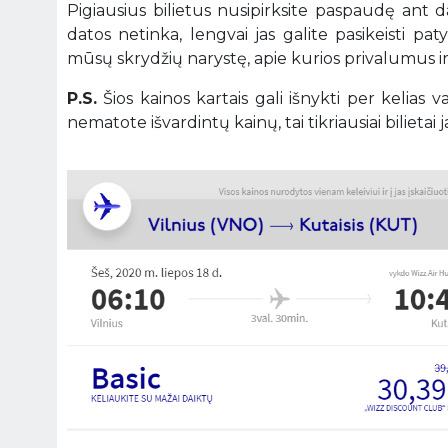
Pigiausius bilietus nusipirksite paspaudę ant 
datos netinka, lengvai jas galite pasikeisti pa
mūsų skrydžių narystę, apie kurios privalumus 
P.S.
Šios kainos kartais gali išnykti per kelias
nematote išvardintų kainų, tai tikriausiai bilietai ja