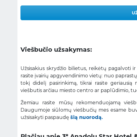
U
Viešbučio užsakymas:
Užsisakius skrydžio bilietus, reikėtų pagalvoti i
rasite įvairių apgyvendinimo vietų: nuo paprastų
tokį didelį pasirinkimą, tikrai rasite geriaus
viešbutis arčiau miesto centro ar paplūdimio, tuo
Žemiau rasite mūsų rekomenduojamą viešbut
Daugumoje siūlomų viešbučių mes esame buvę 
užsisakyti paspaudę
šią nuorodą.
Plačiau apie 3* Anadolu Star Hotel &