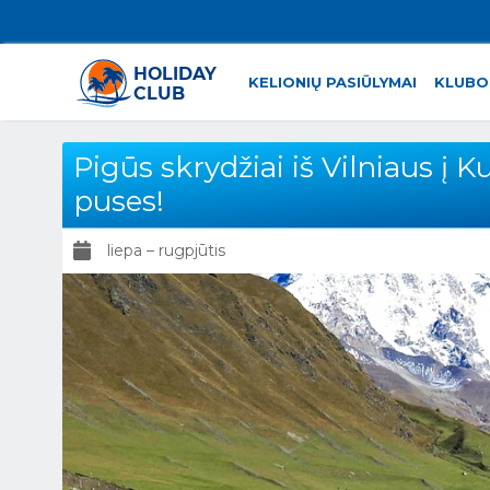
KELIONIŲ PASIŪLYMAI
KLUBO
Pigūs skrydžiai iš Vilniaus į K
puses!
liepa – rugpjūtis