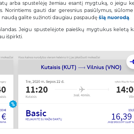
datų arba spustelėję žemiau esantį mygtuką, o jeigu ke
tys. Norintiems gauti dar geresnius pasiūlymus, siūlome 
ir naudą galite sužinoti daugiau paspaudę
šią nuorodą
.
 valandas. Jeigu spustelėjote paieškų mygtukus keletą k
u išpirkti.