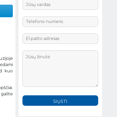
uzijoje
urėdami
ad kuo
ščiai.
galite