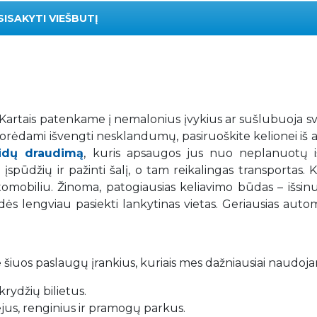
SISAKYTI VIEŠBUTĮ
. Kartais patenkame į nemalonius įvykius ar sušlubuoja s
 Norėdami išvengti nesklandumų, pasiruoškite kelionei iš 
aidų draudimą
, kuris apsaugos jus nuo neplanuotų iš
spūdžių ir pažinti šalį, o tam reikalingas transportas. K
mobiliu. Žinoma, patogiausias keliavimo būdas – išsin
adės lengviau pasiekti lankytinas vietas. Geriausias auto
 šiuos paslaugų įrankius, kuriais mes dažniausiai naudoj
rydžių bilietus.
iejus, renginius ir pramogų parkus.