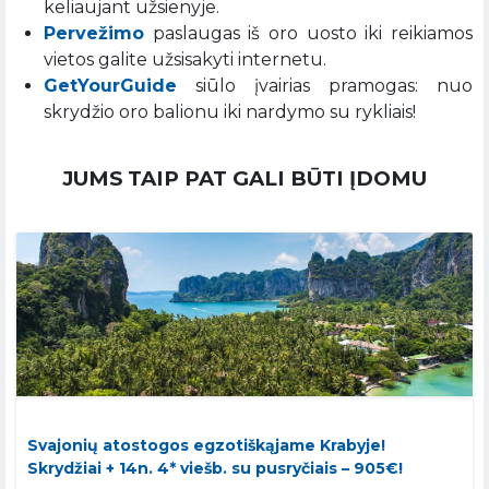
keliaujant užsienyje.
Pervežimo
paslaugas iš oro uosto iki reikiamos
vietos galite užsisakyti internetu.
GetYourGuide
siūlo įvairias pramogas: nuo
skrydžio oro balionu iki nardymo su rykliais!
JUMS TAIP PAT GALI BŪTI ĮDOMU
Svajonių atostogos egzotiškąjame Krabyje!
Skrydžiai + 14n. 4* viešb. su pusryčiais – 905€!