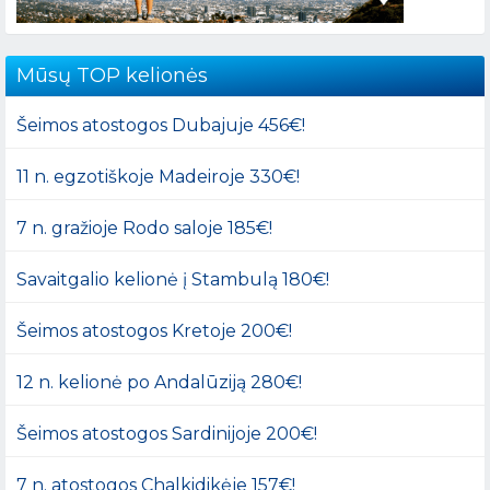
Mūsų TOP kelionės
Šeimos atostogos Dubajuje 456€!
11 n. egzotiškoje Madeiroje 330€!
7 n. gražioje Rodo saloje 185€!
Savaitgalio kelionė į Stambulą 180€!
Šeimos atostogos Kretoje 200€!
12 n. kelionė po Andalūziją 280€!
Šeimos atostogos Sardinijoje 200€!
7 n. atostogos Chalkidikėje 157€!