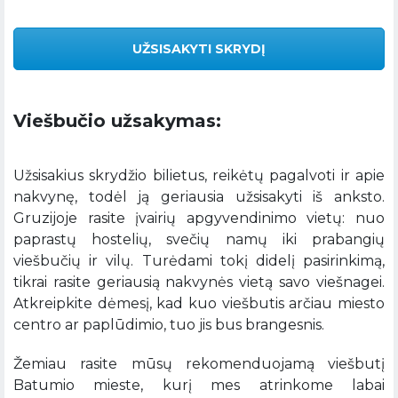
UŽSISAKYTI SKRYDĮ
Viešbučio užsakymas:
Užsisakius skrydžio bilietus, reikėtų pagalvoti ir apie
nakvynę, todėl ją geriausia užsisakyti iš anksto.
Gruzijoje rasite įvairių apgyvendinimo vietų: nuo
paprastų hostelių, svečių namų iki prabangių
viešbučių ir vilų. Turėdami tokį didelį pasirinkimą,
tikrai rasite geriausią nakvynės vietą savo viešnagei.
Atkreipkite dėmesį, kad kuo viešbutis arčiau miesto
centro ar paplūdimio, tuo jis bus brangesnis.
Žemiau rasite mūsų rekomenduojamą viešbutį
Batumio mieste, kurį mes atrinkome labai