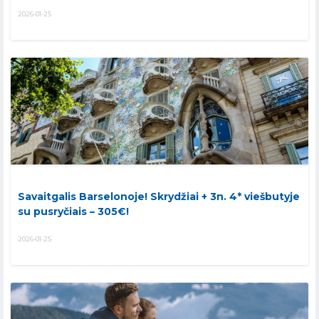
2026-01-25
Savaitgalis Barselonoje! Skrydžiai + 3n. 4* viešbutyje
su pusryčiais – 305€!
2026-01-25