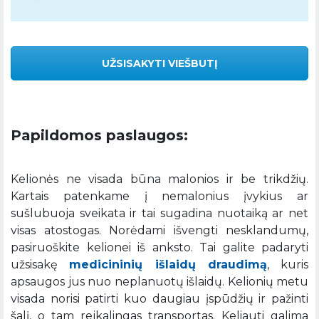
UŽSISAKYTI VIEŠBUTĮ
Papildomos paslaugos:
Kelionės ne visada būna malonios ir be trikdžių.
Kartais patenkame į nemalonius įvykius ar
sušlubuoja sveikata ir tai sugadina nuotaiką ar net
visas atostogas. Norėdami išvengti nesklandumų,
pasiruoškite kelionei iš anksto. Tai galite padaryti
užsisakę
medicininių išlaidų draudimą
, kuris
apsaugos jus nuo neplanuotų išlaidų. Kelionių metu
visada norisi patirti kuo daugiau įspūdžių ir pažinti
šalį, o tam reikalingas transportas. Keliauti galima