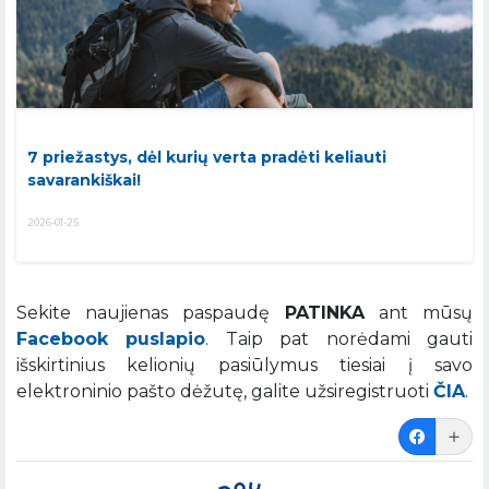
7 priežastys, dėl kurių verta pradėti keliauti
savarankiškai!
2026-01-25
Sekite naujienas paspaudę
PATINKA
ant mūsų
Facebook puslapio
. Taip pat norėdami gauti
išskirtinius kelionių pasiūlymus tiesiai į savo
elektroninio pašto dėžutę, galite užsiregistruoti
ČIA
.