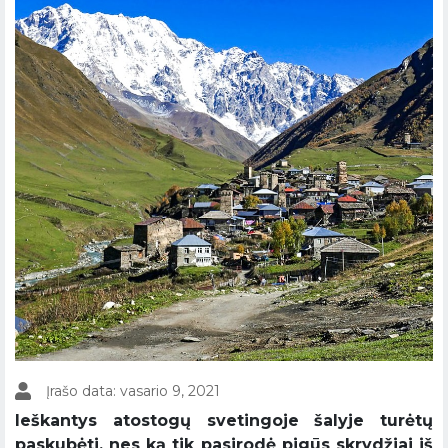
Įrašo data: vasario 9, 2021
Ieškantys atostogų svetingoje šalyje turėtų
paskubėti, nes ką tik pasirodė pigūs skrydžiai iš