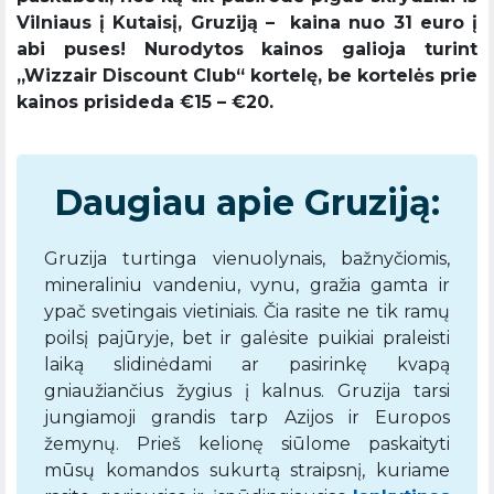
Vilniaus į Kutaisį, Gruziją – kaina nuo 31 euro į
abi puses! Nurodytos kainos galioja turint
,,Wizzair Discount Club“ kortelę, be kortelės prie
kainos prisideda €15 – €20.
Daugiau apie Gruziją:
Gruzija turtinga vienuolynais, bažnyčiomis,
mineraliniu vandeniu, vynu, gražia gamta ir
ypač svetingais vietiniais. Čia rasite ne tik ramų
poilsį pajūryje, bet ir galėsite puikiai praleisti
laiką slidinėdami ar pasirinkę kvapą
gniaužiančius žygius į kalnus. Gruzija tarsi
jungiamoji grandis tarp Azijos ir Europos
žemynų. Prieš kelionę siūlome paskaityti
mūsų komandos sukurtą straipsnį, kuriame