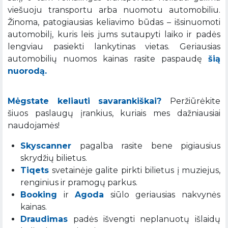
viešuoju transportu arba nuomotu automobiliu.
Žinoma, patogiausias keliavimo būdas – išsinuomoti
automobilį, kuris leis jums sutaupyti laiko ir padės
lengviau pasiekti lankytinas vietas. Geriausias
automobilių nuomos kainas rasite paspaudę
šią
nuorodą.
Mėgstate keliauti savarankiškai?
Peržiūrėkite
šiuos paslaugų įrankius, kuriais mes dažniausiai
naudojamės!
Skyscanner
pagalba rasite bene pigiausius
skrydžių bilietus.
Tiqets
svetainėje galite pirkti bilietus į muziejus,
renginius ir pramogų parkus.
Booking
ir
Agoda
siūlo geriausias nakvynės
kainas.
Draudimas
padės išvengti neplanuotų išlaidų