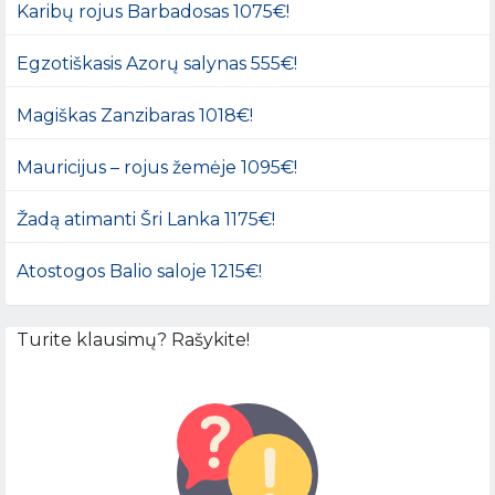
Karibų rojus Barbadosas 1075€!
Egzotiškasis Azorų salynas 555€!
Magiškas Zanzibaras 1018€!
Mauricijus – rojus žemėje 1095€!
Žadą atimanti Šri Lanka 1175€!
Atostogos Balio saloje 1215€!
Turite klausimų? Rašykite!