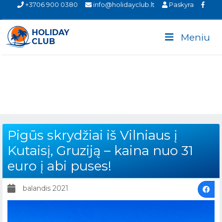
+3706 900 0380
info@holidayclub.lt
Paskyra
Meniu
Pigūs skrydžiai iš Vilniaus į
Kutaisį, Gruziją – kaina nuo 31
euro į abi puses!
balandis 2021