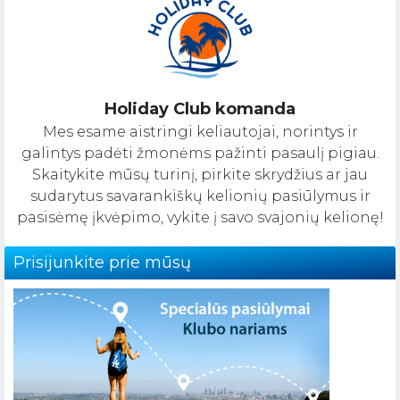
Holiday Club komanda
Mes esame aistringi keliautojai, norintys ir
galintys padėti žmonėms pažinti pasaulį pigiau.
Skaitykite mūsų turinį, pirkite skrydžius ar jau
sudarytus savarankiškų kelionių pasiūlymus ir
pasisėmę įkvėpimo, vykite į savo svajonių kelionę!
Prisijunkite prie mūsų