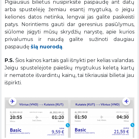
Pigiausius bilietus nusipirksite paspaudę ant datų
arba spustelėję žemiau esantį mygtuką, o jeigu
kelionės datos netinka, lengvai jas galite pasikeisti
patys. Norintiems gauti dar geresnius pasiūlymus,
siūlome įsigyti mūsų skrydžių narystę, apie kurios
privalumus ir naudą galite sužinoti daugiau
paspaudę
šią nuorodą
.
P.S.
Šios kainos kartais gali išnykti per kelias valandas.
Jeigu spustelėjote paieškų mygtukus keletą kartų
ir nematote išvardintų kainų, tai tikriausiai bilietai jau
išpirkti.