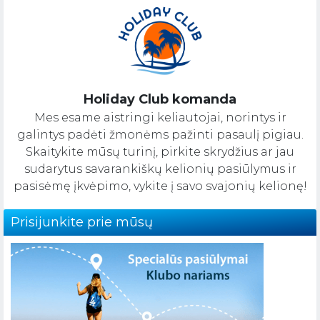
Holiday Club komanda
Mes esame aistringi keliautojai, norintys ir
galintys padėti žmonėms pažinti pasaulį pigiau.
Skaitykite mūsų turinį, pirkite skrydžius ar jau
sudarytus savarankiškų kelionių pasiūlymus ir
pasisėmę įkvėpimo, vykite į savo svajonių kelionę!
Prisijunkite prie mūsų