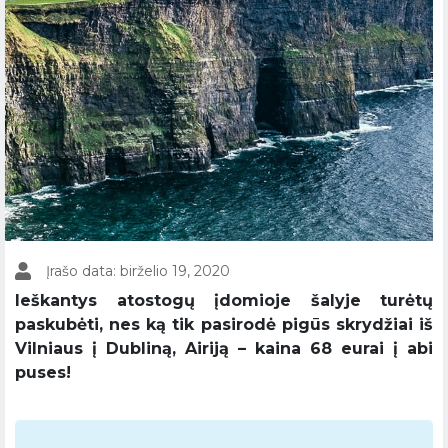
Įrašo data: birželio 19, 2020
Ieškantys atostogų įdomioje šalyje turėtų
paskubėti, nes ką tik pasirodė pigūs skrydžiai iš
Vilniaus į Dubliną, Airiją – kaina 68 eurai į abi
puses!