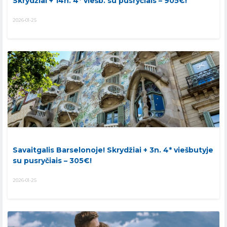
Skrydžiai + 14n. 4* viešb. su pusryčiais – 905€!
2026-01-25
Savaitgalis Barselonoje! Skrydžiai + 3n. 4* viešbutyje
su pusryčiais – 305€!
2026-01-25