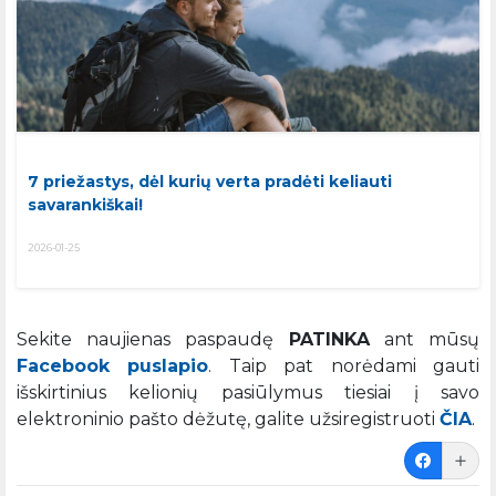
7 priežastys, dėl kurių verta pradėti keliauti
savarankiškai!
2026-01-25
Sekite naujienas paspaudę
PATINKA
ant mūsų
Facebook puslapio
. Taip pat norėdami gauti
išskirtinius kelionių pasiūlymus tiesiai į savo
elektroninio pašto dėžutę, galite užsiregistruoti
ČIA
.