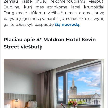
Žemiau rasite mūsų rekomenduojamą viešbutį
Dubline, kurį mes atrinkome labai kruopščiai.
Daugumoje siūlomų viešbučių mes esame buvę
patys, o jeigu mūsų variantas jums netinka, nakvynę
galite užsisakyti paspaudę
šią nuorodą.
Plačiau apie 4* Maldron Hotel Kevin
Street viešbutį: