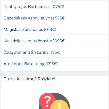
Karibų rojus Barbadosas 1075€!
Egzotiškasis Azorų salynas 555€!
Magiškas Zanzibaras 1018€!
Mauricijus – rojus žemėje 1095€!
Žadą atimanti Šri Lanka 1175€!
Atostogos Balio saloje 1215€!
Turite klausimų? Rašykite!