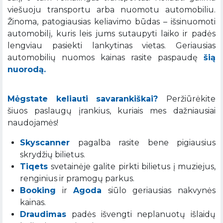
viešuoju transportu arba nuomotu automobiliu.
Žinoma, patogiausias keliavimo būdas – išsinuomoti
automobilį, kuris leis jums sutaupyti laiko ir padės
lengviau pasiekti lankytinas vietas. Geriausias
automobilių nuomos kainas rasite paspaudę
šią
nuorodą.
Mėgstate keliauti savarankiškai?
Peržiūrėkite
šiuos paslaugų įrankius, kuriais mes dažniausiai
naudojamės!
Skyscanner
pagalba rasite bene pigiausius
skrydžių bilietus.
Tiqets
svetainėje galite pirkti bilietus į muziejus,
renginius ir pramogų parkus.
Booking
ir
Agoda
siūlo geriausias nakvynės
kainas.
Draudimas
padės išvengti neplanuotų išlaidų