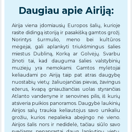
Daugiau apie Airiją:
Airija viena įdomiausių Europos šalių, kurioje
rasite didingą istoriją ir pasakišką gamtos grožį.
Norintys šurmulio, meno bei kultūros
mėgėjai, gali aplankyti triukšmingus šalies
miestus Dubliną, Korką ar Golvėjų. Svarbu
žinoti tai, kad dauguma šalies valstybinių
muziejų yra nemokami. Gamtos mylėtojai
keliaudami po Airiją taip pat atras daugybę
nuostabių vietų: žaliuojančias pievas, žavingus
ežerus, kvapą gniaužiančias uolas styrančias
Atlanto vandenyne ir senovines pilis, iš kurių
atsiveria puikios panoramos. Daugybė laukinių
Airijos salų traukia keliautojus savo unikaliu
grožiu, kurios nepalieka abejingo nė vieno.
Airijos šalis nors ir nedidelė, tačiau siūlo savo
svečiams nepaprastai daug lankytinų vietų,