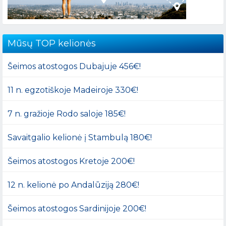
Mūsų TOP kelionės
Šeimos atostogos Dubajuje 456€!
11 n. egzotiškoje Madeiroje 330€!
7 n. gražioje Rodo saloje 185€!
Savaitgalio kelionė į Stambulą 180€!
Šeimos atostogos Kretoje 200€!
12 n. kelionė po Andalūziją 280€!
Šeimos atostogos Sardinijoje 200€!