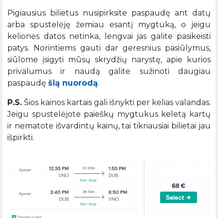
Pigiausius bilietus nusipirksite paspaudę ant datų
arba spustelėję žemiau esantį mygtuką, o jeigu
kelionės datos netinka, lengvai jas galite pasikeisti
patys. Norintiems gauti dar geresnius pasiūlymus,
siūlome įsigyti mūsų skrydžių narystę, apie kurios
privalumus ir naudą galite sužinoti daugiau
paspaudę
šią nuorodą
.
P.S.
Šios kainos kartais gali išnykti per kelias valandas.
Jeigu spustelėjote paieškų mygtukus keletą kartų
ir nematote išvardintų kainų, tai tikriausiai bilietai jau
išpirkti.