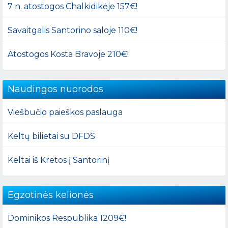
7 n. atostogos Chalkidikėje 157€!
Savaitgalis Santorino saloje 110€!
Atostogos Kosta Bravoje 210€!
Naudingos nuorodos
Viešbučio paieškos paslauga
Keltų bilietai su DFDS
Keltai iš Kretos į Santorinį
Egzotinės kelionės
Dominikos Respublika 1209€!