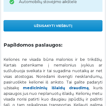
Automobilių stovėjimo aikštelė
UŽSISAKYTI VIEŠBUTĮ
Papildomos paslaugos:
Kelionės ne visada būna malonios ir be trikdžių.
Kartais patenkame į nemalonius įvykius ar
sušlubuoja sveikata ir tai sugadina nuotaiką ar net
visas atostogas. Norėdami išvengti nesklandumų,
pasiruoškite kelionei iš anksto. Tai galite padaryti
užsisakę
medicininių išlaidų draudimą
, kuris
apsaugos jus nuo neplanuotų išlaidų. Kelionių metu
visada norisi patirti kuo daugiau įspūdžių ir pažinti
šalį, o tam reikalingas transportas. Keliauti galima