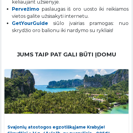
keliaujant užsienyje.
Pervežimo
paslaugas iš oro uosto iki reikiamos
vietos galite užsisakyti internetu.
GetYourGuide
siūlo įvairias pramogas: nuo
skrydžio oro balionu iki nardymo su rykliais!
JUMS TAIP PAT GALI BŪTI ĮDOMU
Svajonių atostogos egzotiškąjame Krabyje!