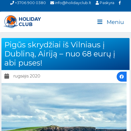
+3706 900 0380
info@holidayclub.lt
Paskyra
Meniu
Pigūs skrydžiai iš Vilniaus į
Dubliną, Airiją – nuo 68 eurų į
abi puses!
rugsėjis 2020