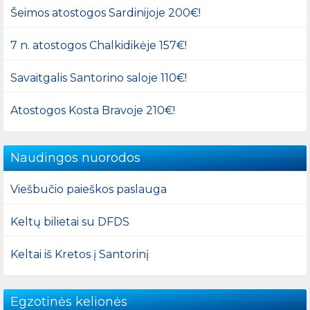
Šeimos atostogos Sardinijoje 200€!
7 n. atostogos Chalkidikėje 157€!
Savaitgalis Santorino saloje 110€!
Atostogos Kosta Bravoje 210€!
Naudingos nuorodos
Viešbučio paieškos paslauga
Keltų bilietai su DFDS
Keltai iš Kretos į Santorinį
Egzotinės kelionės