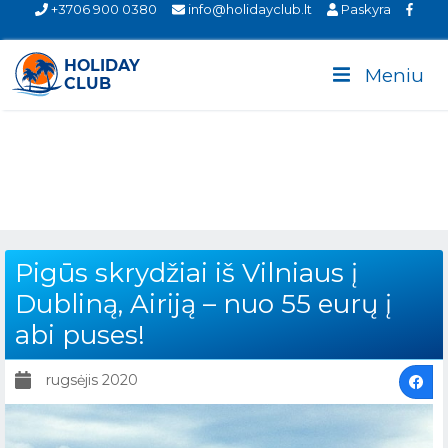
+3706 900 0380
info@holidayclub.lt
Paskyra
Meniu
Pigūs skrydžiai iš Vilniaus į
Dubliną, Airiją – nuo 55 eurų į
abi puses!
rugsėjis 2020