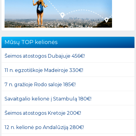
Mūsų TOP kelionės
Šeimos atostogos Dubajuje 456€!
11 n. egzotiškoje Madeiroje 330€!
7 n. gražioje Rodo saloje 185€!
Savaitgalio kelionė į Stambulą 180€!
Šeimos atostogos Kretoje 200€!
12 n. kelionė po Andalūziją 280€!