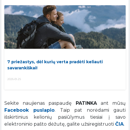
7 priežastys, dėl kurių verta pradėti keliauti
savarankiškai!
2026-01-25
Sekite naujienas paspaudę
PATINKA
ant mūsų
Facebook puslapio
. Taip pat norėdami gauti
išskirtinius kelionių pasiūlymus tiesiai į savo
elektroninio pašto dėžutę, galite užsiregistruoti
ČIA
.