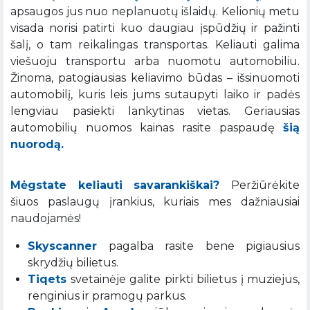
apsaugos jus nuo neplanuotų išlaidų. Kelionių metu
visada norisi patirti kuo daugiau įspūdžių ir pažinti
šalį, o tam reikalingas transportas. Keliauti galima
viešuoju transportu arba nuomotu automobiliu.
Žinoma, patogiausias keliavimo būdas – išsinuomoti
automobilį, kuris leis jums sutaupyti laiko ir padės
lengviau pasiekti lankytinas vietas. Geriausias
automobilių nuomos kainas rasite paspaudę
šią
nuorodą.
Mėgstate keliauti savarankiškai?
Peržiūrėkite
šiuos paslaugų įrankius, kuriais mes dažniausiai
naudojamės!
Skyscanner
pagalba rasite bene pigiausius
skrydžių bilietus.
Tiqets
svetainėje galite pirkti bilietus į muziejus,
renginius ir pramogų parkus.