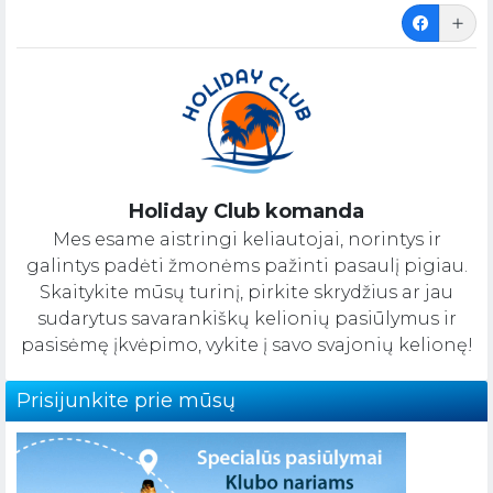
Holiday Club komanda
Mes esame aistringi keliautojai, norintys ir
galintys padėti žmonėms pažinti pasaulį pigiau.
Skaitykite mūsų turinį, pirkite skrydžius ar jau
sudarytus savarankiškų kelionių pasiūlymus ir
pasisėmę įkvėpimo, vykite į savo svajonių kelionę!
Prisijunkite prie mūsų