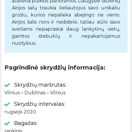
atsiveria puikios panoramos. Daugybė laukinių
Airijos salų traukia keliautojus savo unikaliu
grožiu, kurios nepalieka abejingo nė vieno.
Airijos šalis nors ir nedidelė, tačiau siūlo savo
svečiams nepaprastai daug lankytinų vietų,
gamtos stebuklų ir nepakartojamus
nuotykius.
Pagrindinė skrydžių informacija:
Skrydžių maršrutas:
Vilnius – Dublinas – Vilnius
Skrydžių intervalas:
rugsėjis 2020
Bagažas:
rankinis