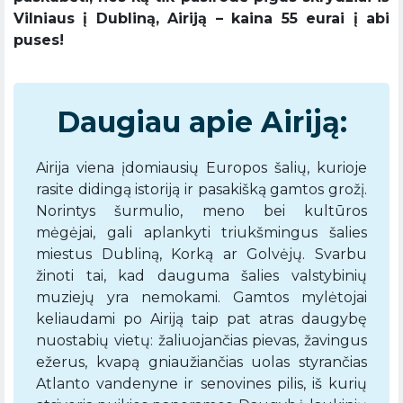
Vilniaus į Dubliną, Airiją – kaina 55 eurai į abi
puses!
Daugiau apie Airiją:
Airija viena įdomiausių Europos šalių, kurioje
rasite didingą istoriją ir pasakišką gamtos grožį.
Norintys šurmulio, meno bei kultūros
mėgėjai, gali aplankyti triukšmingus šalies
miestus Dubliną, Korką ar Golvėjų. Svarbu
žinoti tai, kad dauguma šalies valstybinių
muziejų yra nemokami. Gamtos mylėtojai
keliaudami po Airiją taip pat atras daugybę
nuostabių vietų: žaliuojančias pievas, žavingus
ežerus, kvapą gniaužiančias uolas styrančias
Atlanto vandenyne ir senovines pilis, iš kurių