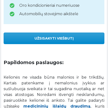
Oro kondicionieriai numeriuose
Automobilių stovėjimo aikštelė
UŽSISAKYTI VIEŠBUTĮ
Papildomos paslaugos:
Kelionės ne visada būna malonios ir be trikdžių.
Kartais patenkame į nemalonius įvykius ar
sušlubuoja sveikata ir tai sugadina nuotaiką ar net
visas atostogas. Norėdami išvengti nesklandumų,
pasiruoškite kelionei iš anksto. Tai galite padaryti
užsisakę
medicininių išlaidų draudimą
, kuris