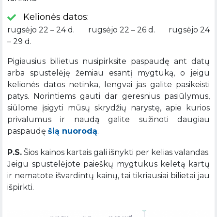
Kelionės datos:
rugsėjo 22 – 24 d. rugsėjo 22 – 26 d. rugsėjo 24
– 29 d.
Pigiausius bilietus nusipirksite paspaudę ant datų
arba spustelėję žemiau esantį mygtuką, o jeigu
kelionės datos netinka, lengvai jas galite pasikeisti
patys. Norintiems gauti dar geresnius pasiūlymus,
siūlome įsigyti mūsų skrydžių narystę, apie kurios
privalumus ir naudą galite sužinoti daugiau
paspaudę
šią nuorodą
.
P.S.
Šios kainos kartais gali išnykti per kelias valandas.
Jeigu spustelėjote paieškų mygtukus keletą kartų
ir nematote išvardintų kainų, tai tikriausiai bilietai jau
išpirkti.