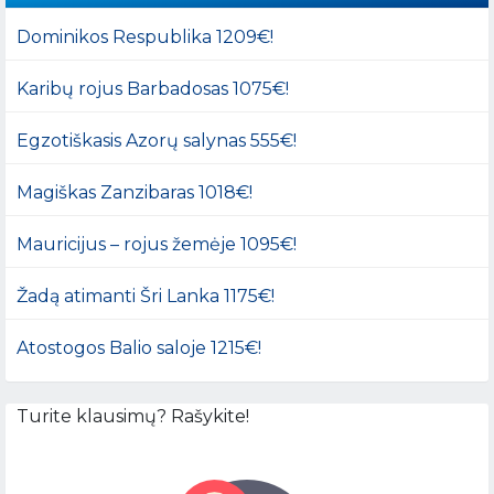
Dominikos Respublika 1209€!
Karibų rojus Barbadosas 1075€!
Egzotiškasis Azorų salynas 555€!
Magiškas Zanzibaras 1018€!
Mauricijus – rojus žemėje 1095€!
Žadą atimanti Šri Lanka 1175€!
Atostogos Balio saloje 1215€!
Turite klausimų? Rašykite!