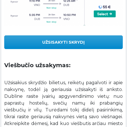
UŽSISAKYTI SKRYDĮ
Viešbučio užsakymas:
Užsisakius skrydžio bilietus, reikėtų pagalvoti ir apie
nakvynę, todėl ją geriausia užsisakyti iš anksto.
Dubline rasite įvairių apgyvendinimo vietų: nuo
paprastų hostelių, svečių namų iki prabangių
viešbučių ir vilų. Turėdami tokį didelį pasirinkimą,
tikrai rasite geriausią nakvynės vietą savo viešnagei.
Atkreipkite dėmesį, kad kuo viešbutis arčiau miesto