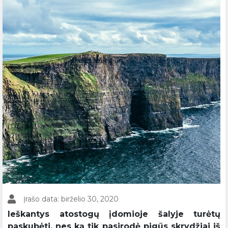
Įrašo data: birželio 30, 2020
Ieškantys atostogų įdomioje šalyje turėtų
paskubėti, nes ką tik pasirodė pigūs skrydžiai iš