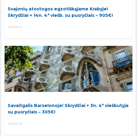
Svajonių atostogos egzotiškąjame Krabyje!
Skrydžiai + 14n. 4* viešb. su pusryčiais – 905€!
2026-01-25
Savaitgalis Barselonoje! Skrydžiai + 3n. 4* viešbutyje
su pusryčiais – 305€!
2026-01-25