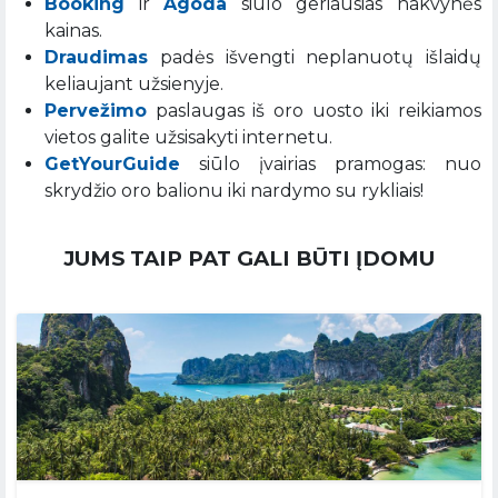
Booking
ir
Agoda
siūlo geriausias nakvynės
kainas.
Draudimas
padės išvengti neplanuotų išlaidų
keliaujant užsienyje.
Pervežimo
paslaugas iš oro uosto iki reikiamos
vietos galite užsisakyti internetu.
GetYourGuide
siūlo įvairias pramogas: nuo
skrydžio oro balionu iki nardymo su rykliais!
JUMS TAIP PAT GALI BŪTI ĮDOMU