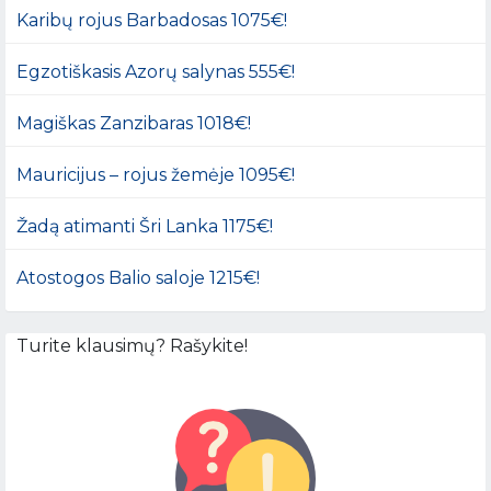
Karibų rojus Barbadosas 1075€!
Egzotiškasis Azorų salynas 555€!
Magiškas Zanzibaras 1018€!
Mauricijus – rojus žemėje 1095€!
Žadą atimanti Šri Lanka 1175€!
Atostogos Balio saloje 1215€!
Turite klausimų? Rašykite!