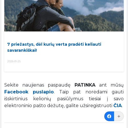
7 priežastys, dėl kurių verta pradėti keliauti
savarankiškai!
2026-01-25
Sekite naujienas paspaudę
PATINKA
ant mūsų
Facebook puslapio
. Taip pat norėdami gauti
išskirtinius kelionių pasiūlymus tiesiai į savo
elektroninio pašto dėžutę, galite užsiregistruoti
ČIA
.