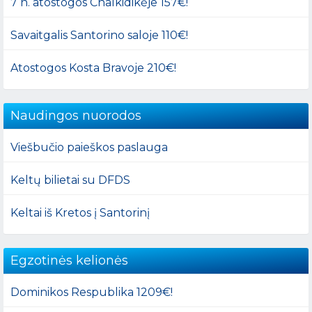
7 n. atostogos Chalkidikėje 157€!
Savaitgalis Santorino saloje 110€!
Atostogos Kosta Bravoje 210€!
Naudingos nuorodos
Viešbučio paieškos paslauga
Keltų bilietai su DFDS
Keltai iš Kretos į Santorinį
Egzotinės kelionės
Dominikos Respublika 1209€!