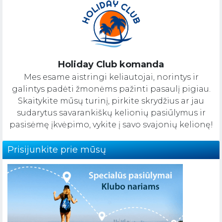
Holiday Club komanda
Mes esame aistringi keliautojai, norintys ir
galintys padėti žmonėms pažinti pasaulį pigiau.
Skaitykite mūsų turinį, pirkite skrydžius ar jau
sudarytus savarankiškų kelionių pasiūlymus ir
pasisėmę įkvėpimo, vykite į savo svajonių kelionę!
Prisijunkite prie mūsų