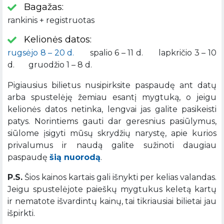
Bagažas:
rankinis + registruotas
Kelionės datos:
rugsėjo 8 – 20 d.
spalio 6 – 11 d. lapkričio 3 – 10
d. gruodžio 1 – 8 d.
Pigiausius bilietus nusipirksite paspaudę ant datų
arba spustelėję žemiau esantį mygtuką, o jeigu
kelionės datos netinka, lengvai jas galite pasikeisti
patys. Norintiems gauti dar geresnius pasiūlymus,
siūlome įsigyti mūsų skrydžių narystę, apie kurios
privalumus ir naudą galite sužinoti daugiau
paspaudę
šią nuorodą
.
P.S.
Šios kainos kartais gali išnykti per kelias valandas.
Jeigu spustelėjote paieškų mygtukus keletą kartų
ir nematote išvardintų kainų, tai tikriausiai bilietai jau
išpirkti.