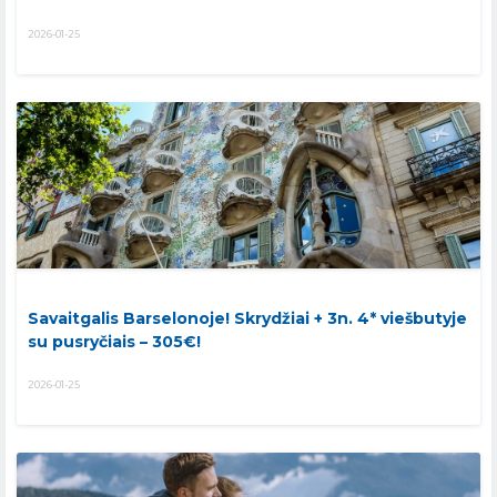
2026-01-25
Savaitgalis Barselonoje! Skrydžiai + 3n. 4* viešbutyje
su pusryčiais – 305€!
2026-01-25