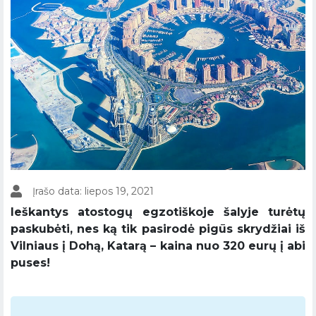
Įrašo data: liepos 19, 2021
Ieškantys atostogų egzotiškoje šalyje turėtų
paskubėti, nes ką tik pasirodė pigūs skrydžiai iš
Vilniaus į Dohą, Katarą – kaina nuo 320 eurų į abi
puses!