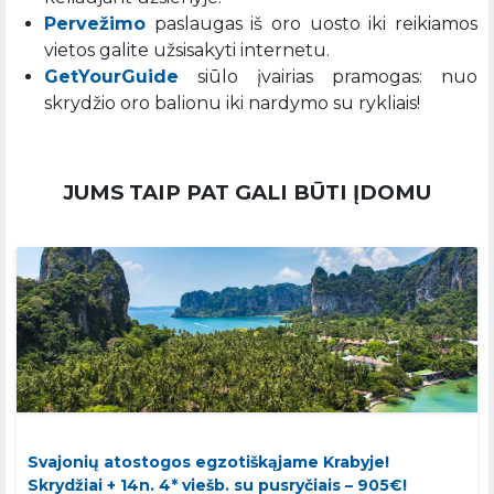
Pervežimo
paslaugas iš oro uosto iki reikiamos
vietos galite užsisakyti internetu.
GetYourGuide
siūlo įvairias pramogas: nuo
skrydžio oro balionu iki nardymo su rykliais!
JUMS TAIP PAT GALI BŪTI ĮDOMU
Svajonių atostogos egzotiškąjame Krabyje!
Skrydžiai + 14n. 4* viešb. su pusryčiais – 905€!