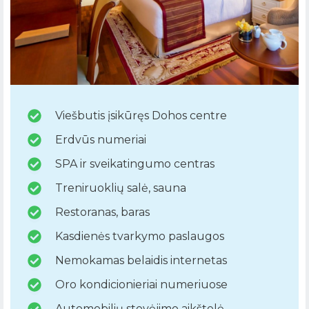
Viešbutis įsikūręs Dohos centre
Erdvūs numeriai
SPA ir sveikatingumo centras
Treniruoklių salė, sauna
Restoranas, baras
Kasdienės tvarkymo paslaugos
Nemokamas belaidis internetas
Oro kondicionieriai numeriuose
Automobilių stovėjimo aikštelė