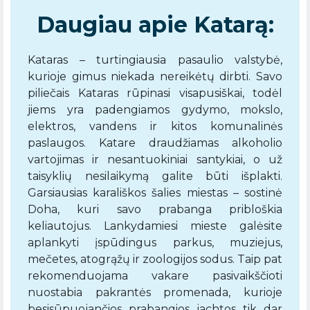
Daugiau apie Katarą:
Kataras – turtingiausia pasaulio valstybė,
kurioje gimus niekada nereikėtų dirbti. Savo
piliečais Kataras rūpinasi visapusiškai, todėl
jiems yra padengiamos gydymo, mokslo,
elektros, vandens ir kitos komunalinės
paslaugos. Katare draudžiamas alkoholio
vartojimas ir nesantuokiniai santykiai, o už
taisyklių nesilaikymą galite būti išplakti.
Garsiausias karališkos šalies miestas – sostinė
Doha, kuri savo prabanga pribloškia
keliautojus. Lankydamiesi mieste galėsite
aplankyti įspūdingus parkus, muziejus,
mečetes, atogrąžų ir zoologijos sodus. Taip pat
rekomenduojama vakare pasivaikščioti
nuostabia pakrantės promenada, kurioje
besisūpuojančios prabangios jachtos tik dar