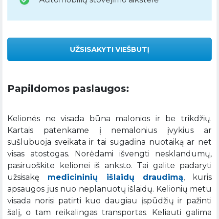
UŽSISAKYTI VIEŠBUTĮ
Papildomos paslaugos:
Kelionės ne visada būna malonios ir be trikdžių.
Kartais patenkame į nemalonius įvykius ar
sušlubuoja sveikata ir tai sugadina nuotaiką ar net
visas atostogas. Norėdami išvengti nesklandumų,
pasiruoškite kelionei iš anksto. Tai galite padaryti
užsisakę
medicininių išlaidų draudimą
, kuris
apsaugos jus nuo neplanuotų išlaidų. Kelionių metu
visada norisi patirti kuo daugiau įspūdžių ir pažinti
šalį, o tam reikalingas transportas. Keliauti galima