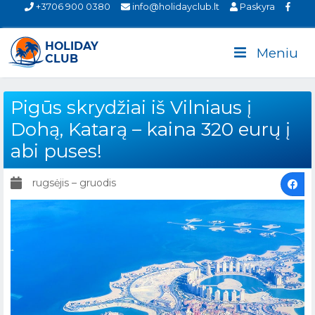
+3706 900 0380
info@holidayclub.lt
Paskyra
Meniu
Pigūs skrydžiai iš Vilniaus į
Dohą, Katarą – kaina 320 eurų į
abi puses!
rugsėjis – gruodis