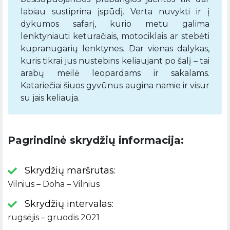
labiau sustiprina įspūdį. Verta nuvykti ir į
dykumos safarį, kurio metu galima
lenktyniauti keturačiais, motociklais ar stebėti
kupranugarių lenktynes. Dar vienas dalykas,
kuris tikrai jus nustebins keliaujant po šalį – tai
arabų meilė leopardams ir sakalams.
Katariečiai šiuos gyvūnus augina namie ir visur
su jais keliauja.
Pagrindinė skrydžių informacija:
Skrydžių maršrutas:
Vilnius – Doha – Vilnius
Skrydžių intervalas:
rugsėjis – gruodis 2021