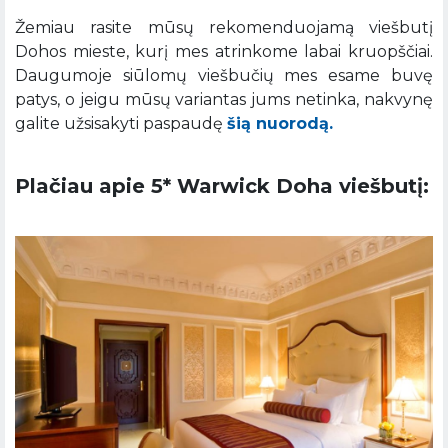
Žemiau rasite mūsų rekomenduojamą viešbutį
Dohos mieste, kurį mes atrinkome labai kruopščiai.
Daugumoje siūlomų viešbučių mes esame buvę
patys, o jeigu mūsų variantas jums netinka, nakvynę
galite užsisakyti paspaudę
šią nuorodą.
Plačiau apie 5* Warwick Doha viešbutį: