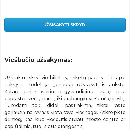
UŽSISAKYTI SKRYDĮ
Viešbučio užsakymas:
Užsisakius skrydžio bilietus, reikėtų pagalvoti ir apie
nakvynę, todėl ją geriausia užsisakyti iš anksto.
Katare rasite įvairių apgyvendinimo vietų: nuo
paprastų svečių namų iki prabangių viešbučių ir vilų.
Turėdami tokį didelį pasirinkimą, tikrai rasite
geriausią nakvynės vietą savo viešnagei. Atkreipkite
dėmesį, kad kuo viešbutis arčiau miesto centro ar
paplūdimio, tuo jis bus brangesnis.