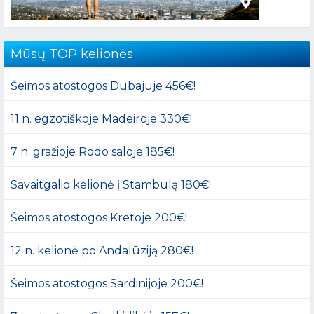
Mūsų TOP kelionės
Šeimos atostogos Dubajuje 456€!
11 n. egzotiškoje Madeiroje 330€!
7 n. gražioje Rodo saloje 185€!
Savaitgalio kelionė į Stambulą 180€!
Šeimos atostogos Kretoje 200€!
12 n. kelionė po Andalūziją 280€!
Šeimos atostogos Sardinijoje 200€!