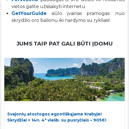
vietos galite užsisakyti internetu.
GetYourGuide
siūlo įvairias pramogas: nuo
skrydžio oro balionu iki nardymo su rykliais!
JUMS TAIP PAT GALI BŪTI ĮDOMU
Svajonių atostogos egzotiškąjame Krabyje!
Skrydžiai + 14n. 4* viešb. su pusryčiais – 905€!