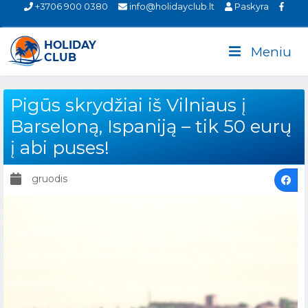
+3706 900 0380
info@holidayclub.lt
Paskyra
Meniu
Pigūs skrydžiai iš Vilniaus į
Barseloną, Ispaniją – tik 50 eurų
į abi puses!
gruodis