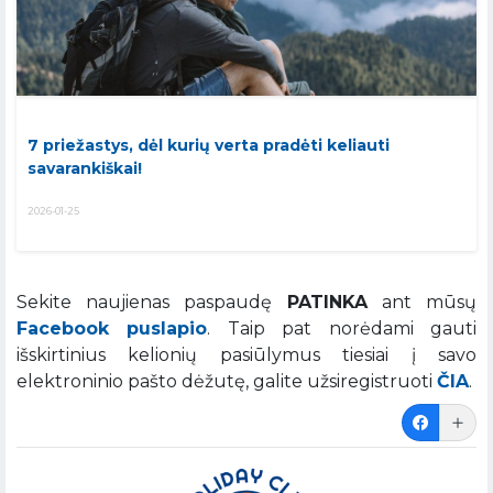
7 priežastys, dėl kurių verta pradėti keliauti
savarankiškai!
2026-01-25
Sekite naujienas paspaudę
PATINKA
ant mūsų
Facebook puslapio
. Taip pat norėdami gauti
išskirtinius kelionių pasiūlymus tiesiai į savo
elektroninio pašto dėžutę, galite užsiregistruoti
ČIA
.