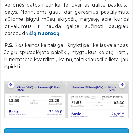
kelionės datos netinka, lengvai jas galite pasikeisti
patys. Norintiems gauti dar geresnius pasiūlymus,
siūlome įsigyti mūsų skrydžių narystę, apie kurios
privalumus ir naudą galite sužinoti daugiau
paspaudę
šią nuorodą
.
P.S.
Šios kainos kartais gali išnykti per kelias valandas.
Jeigu spustelėjote paieškų mygtukus keletą kartų
ir nematote išvardintų kainų, tai tikriausiai bilietai jau
išpirkti.