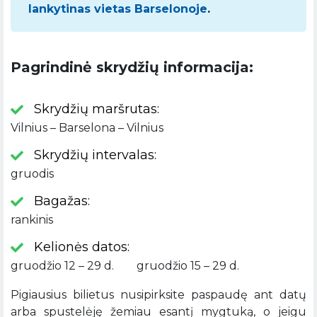
lankytinas vietas Barselonoje
.
Pagrindinė skrydžių informacija:
Skrydžių maršrutas:
Vilnius – Barselona – Vilnius
Skrydžių intervalas:
gruodis
Bagažas:
rankinis
Kelionės datos:
gruodžio 12 – 29 d. gruodžio 15 – 29 d.
Pigiausius bilietus nusipirksite paspaudę ant datų
arba spustelėję žemiau esantį mygtuką, o jeigu