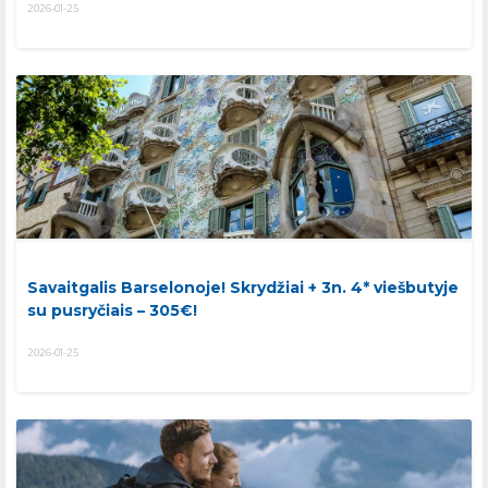
2026-01-25
Savaitgalis Barselonoje! Skrydžiai + 3n. 4* viešbutyje
su pusryčiais – 305€!
2026-01-25