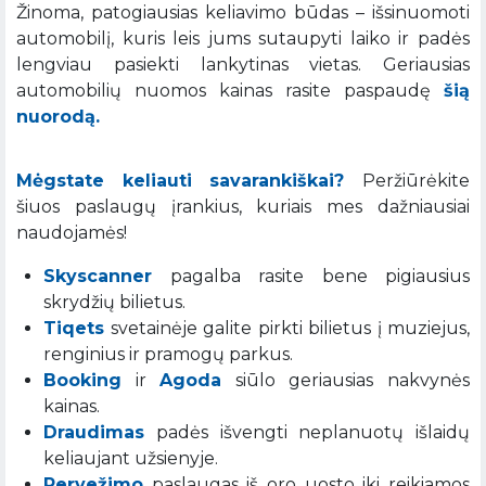
Žinoma, patogiausias keliavimo būdas – išsinuomoti
automobilį, kuris leis jums sutaupyti laiko ir padės
lengviau pasiekti lankytinas vietas. Geriausias
automobilių nuomos kainas rasite paspaudę
šią
nuorodą.
Mėgstate keliauti savarankiškai?
Peržiūrėkite
šiuos paslaugų įrankius, kuriais mes dažniausiai
naudojamės!
Skyscanner
pagalba rasite bene pigiausius
skrydžių bilietus.
Tiqets
svetainėje galite pirkti bilietus į muziejus,
renginius ir pramogų parkus.
Booking
ir
Agoda
siūlo geriausias nakvynės
kainas.
Draudimas
padės išvengti neplanuotų išlaidų
keliaujant užsienyje.
Pervežimo
paslaugas iš oro uosto iki reikiamos