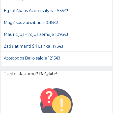
Egzotiškasis Azorų salynas 555€!
Magiškas Zanzibaras 1018€!
Mauricijus – rojus žemėje 1095€!
Žadą atimanti Šri Lanka 1175€!
Atostogos Balio saloje 1215€!
Turite klausimų? Rašykite!