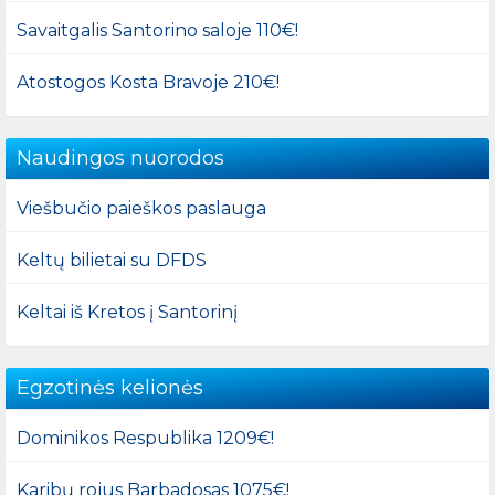
Savaitgalis Santorino saloje 110€!
Atostogos Kosta Bravoje 210€!
Naudingos nuorodos
Viešbučio paieškos paslauga
Keltų bilietai su DFDS
Keltai iš Kretos į Santorinį
Egzotinės kelionės
Dominikos Respublika 1209€!
Karibų rojus Barbadosas 1075€!