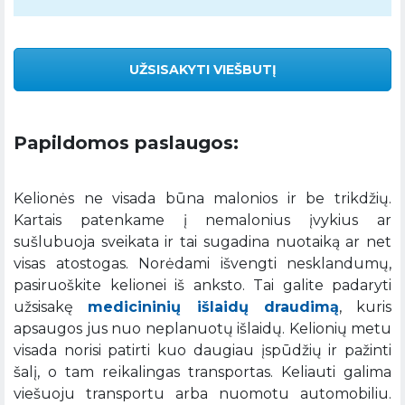
UŽSISAKYTI VIEŠBUTĮ
Papildomos paslaugos:
Kelionės ne visada būna malonios ir be trikdžių.
Kartais patenkame į nemalonius įvykius ar
sušlubuoja sveikata ir tai sugadina nuotaiką ar net
visas atostogas. Norėdami išvengti nesklandumų,
pasiruoškite kelionei iš anksto. Tai galite padaryti
užsisakę
medicininių išlaidų draudimą
, kuris
apsaugos jus nuo neplanuotų išlaidų. Kelionių metu
visada norisi patirti kuo daugiau įspūdžių ir pažinti
šalį, o tam reikalingas transportas. Keliauti galima
viešuoju transportu arba nuomotu automobiliu.