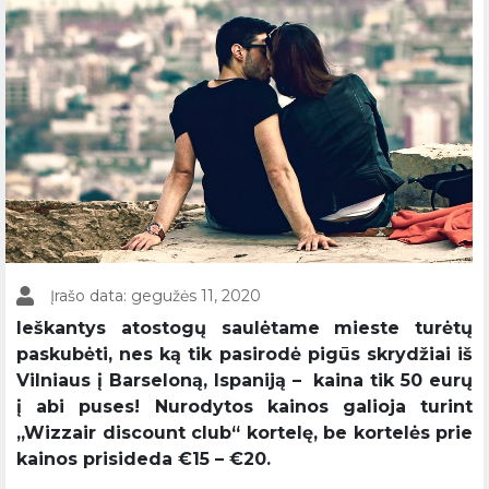
Įrašo data: gegužės 11, 2020
Ieškantys atostogų saulėtame mieste turėtų
paskubėti, nes ką tik pasirodė pigūs skrydžiai iš
Vilniaus į Barseloną, Ispaniją – kaina tik 50 eurų
į abi puses! Nurodytos kainos galioja turint
,,Wizzair discount club“ kortelę, be kortelės prie
kainos prisideda €15 – €20.