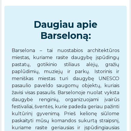
Daugiau apie
Barseloną:
Barselona – tai nuostabios architektūros
miestas, kuriame rasite daugybę įspūdingų
pastatų, gotikinio stiliaus alėjų, gražių
paplūdimių, muziejų ir parkų. Istorinis ir
meniškas miestas turi daugybę UNESCO
pasaulio paveldo saugomų objektų, kuriais
žavisi visas pasaulis. Barselonoje nuolat vyksta
daugybė renginių, organizuojami įvairūs
festivaliai, šventės, kurie padeda geriau pažinti
kultūrinį gyvenimą. Prieš kelionę siūlome
paskaityti mūsų komandos sukurtą straipsnį,
kuriame rasite geriausias ir įspūdingiausias