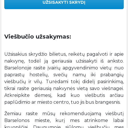
UŽSISAKYTI SKRYDĮ
Viešbučio užsakymas:
Užsisakius skrydžio bilietus, reikėtų pagalvoti ir apie
nakvynę, todėl ją geriausia užsisakyti iš anksto.
Barselonoje rasite įvairių apgyvendinimo vietų: nuo
paprastų hostelių, svečių namų iki prabangių
viešbučių ir vilų. Turėdami tokį didelį pasirinkimą,
tikrai rasite geriausią nakvynės vietą savo viešnagei.
Atkreipkite dėmesį, kad kuo viešbutis arčiau
paplūdimio ar miesto centro, tuo jis bus brangesnis.
Žemiau rasite mūsų rekomenduojamą viešbutį
Barselonos mieste, kurį mes atrinkome labai
kruopščiai. Daugumoje siūlomų viešbučių mes