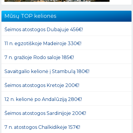
Mūsų TOP kelionės
Šeimos atostogos Dubajuje 456€!
11 n. egzotiškoje Madeiroje 330€!
7 n. gražioje Rodo saloje 185€!
Savaitgalio kelionė į Stambulą 180€!
Šeimos atostogos Kretoje 200€!
12 n. kelionė po Andalūziją 280€!
Šeimos atostogos Sardinijoje 200€!
7 n. atostogos Chalkidikėje 157€!