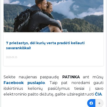
7 priežastys, dėl kurių verta pradėti keliauti
savarankiškai!
2026-01-25
Sekite naujienas paspaudę
PATINKA
ant mūsų
Facebook puslapio
. Taip pat norėdami gauti
išskirtinius kelionių pasiūlymus tiesiai į savo
elektroninio pašto dėžutę, galite užsiregistruoti
ČIA
.