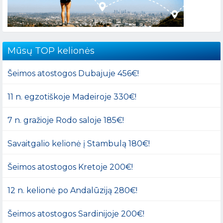
Mūsų TOP kelionės
Šeimos atostogos Dubajuje 456€!
11 n. egzotiškoje Madeiroje 330€!
7 n. gražioje Rodo saloje 185€!
Savaitgalio kelionė į Stambulą 180€!
Šeimos atostogos Kretoje 200€!
12 n. kelionė po Andalūziją 280€!
Šeimos atostogos Sardinijoje 200€!