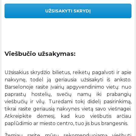
UŽSISAKYTI SKRYDĮ
Viešbučio užsakymas:
Užsisakius skrydžio bilietus, reikėtų pagalvoti ir apie
nakvynę, todėl ją geriausia užsisakyti iš anksto.
Barselonoje rasite įvairių apgyvendinimo vietų: nuo
paprastų hostelių, svečių namų iki prabangių
viešbučių ir vilų. Turėdami tokį didelį pasirinkimą,
tikrai rasite geriausią nakvynės vietą savo viešnagei.
Atkreipkite dėmesį, kad kuo viešbutis arčiau
paplūdimio ar miesto centro, tuo jis bus brangesnis.
Žemiau rasite mūsų rekomenduojamą viešbutį