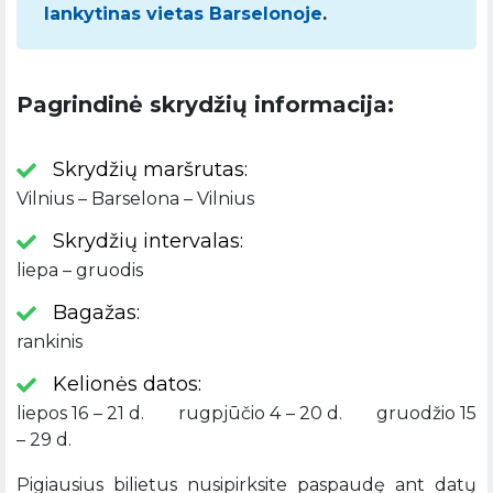
lankytinas vietas Barselonoje
.
Pagrindinė skrydžių informacija:
Skrydžių maršrutas:
Vilnius – Barselona – Vilnius
Skrydžių intervalas:
liepa – gruodis
Bagažas:
rankinis
Kelionės datos:
liepos 16 – 21 d. rugpjūčio 4 – 20 d. gruodžio 15
– 29 d.
Pigiausius bilietus nusipirksite paspaudę ant datų