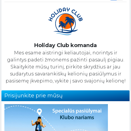
Holiday Club komanda
Mes esame aistringi keliautojai, norintys ir
galintys padėti žmonėms pažinti pasaulį pigiau.
Skaitykite mūsų turinį, pirkite skrydžius ar jau
sudarytus savarankiškų kelionių pasiūlymus ir
pasisėmę įkvėpimo, vykite į savo svajonių kelionę!
Prisijunkite prie mūsų