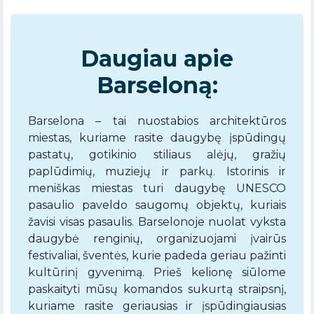
Daugiau apie
Barseloną:
Barselona – tai nuostabios architektūros
miestas, kuriame rasite daugybę įspūdingų
pastatų, gotikinio stiliaus alėjų, gražių
paplūdimių, muziejų ir parkų. Istorinis ir
meniškas miestas turi daugybę UNESCO
pasaulio paveldo saugomų objektų, kuriais
žavisi visas pasaulis. Barselonoje nuolat vyksta
daugybė renginių, organizuojami įvairūs
festivaliai, šventės, kurie padeda geriau pažinti
kultūrinį gyvenimą. Prieš kelionę siūlome
paskaityti mūsų komandos sukurtą straipsnį,
kuriame rasite geriausias ir įspūdingiausias