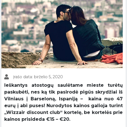
Įrašo data: birželio 5, 2020
Ieškantys atostogų saulėtame mieste turėtų
paskubėti, nes ką tik pasirodė pigūs skrydžiai iš
Vilniaus į Barseloną, Ispaniją – kaina nuo 47
eurų į abi puses! Nurodytos kainos galioja turint
,,Wizzair discount club“ kortelę, be kortelės prie
kainos prisideda €15 – €20.