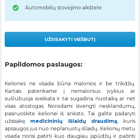
Automobilių stovėjimo aikštelė
UŽSISAKYTI VIEŠBUTĮ
Papildomos paslaugos:
Kelionės ne visada būna malonios ir be trikdžių.
Kartais patenkame į nemalonius įvykius ar
sušlubuoja sveikata ir tai sugadina nuotaiką ar net
visas atostogas. Norėdami išvengti nesklandumų,
pasiruoškite kelionei iš anksto. Tai galite padaryti
užsisakę
medicininių išlaidų draudimą
, kuris
apsaugos jus nuo neplanuotų išlaidų. Kelionių metu
visada norisi patirti kuo daugiau įspūdžių ir pažinti