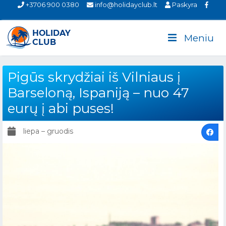
+3706 900 0380
info@holidayclub.lt
Paskyra
Meniu
Pigūs skrydžiai iš Vilniaus į
Barseloną, Ispaniją – nuo 47
eurų į abi puses!
liepa – gruodis