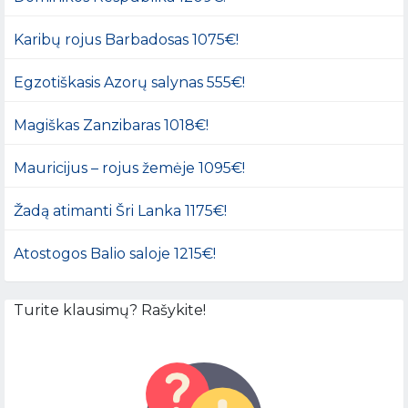
Karibų rojus Barbadosas 1075€!
Egzotiškasis Azorų salynas 555€!
Magiškas Zanzibaras 1018€!
Mauricijus – rojus žemėje 1095€!
Žadą atimanti Šri Lanka 1175€!
Atostogos Balio saloje 1215€!
Turite klausimų? Rašykite!