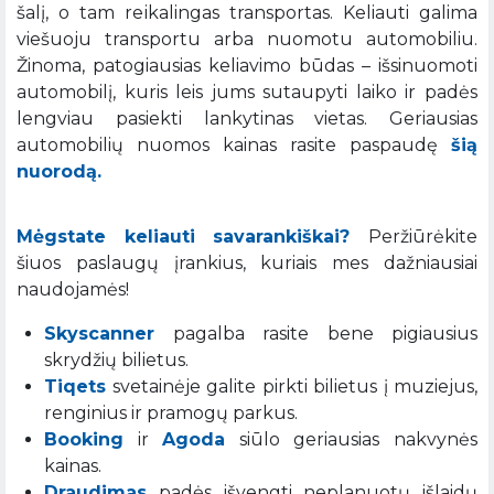
šalį, o tam reikalingas transportas. Keliauti galima
viešuoju transportu arba nuomotu automobiliu.
Žinoma, patogiausias keliavimo būdas – išsinuomoti
automobilį, kuris leis jums sutaupyti laiko ir padės
lengviau pasiekti lankytinas vietas. Geriausias
automobilių nuomos kainas rasite paspaudę
šią
nuorodą.
Mėgstate keliauti savarankiškai?
Peržiūrėkite
šiuos paslaugų įrankius, kuriais mes dažniausiai
naudojamės!
Skyscanner
pagalba rasite bene pigiausius
skrydžių bilietus.
Tiqets
svetainėje galite pirkti bilietus į muziejus,
renginius ir pramogų parkus.
Booking
ir
Agoda
siūlo geriausias nakvynės
kainas.
Draudimas
padės išvengti neplanuotų išlaidų