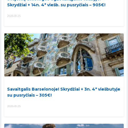
Skrydžiai + 14n. 4* viešb. su pusryčiais – 905€!
2026-01-25
Savaitgalis Barselonoje! Skrydžiai + 3n. 4* viešbutyje
su pusryčiais – 305€!
2026-01-25