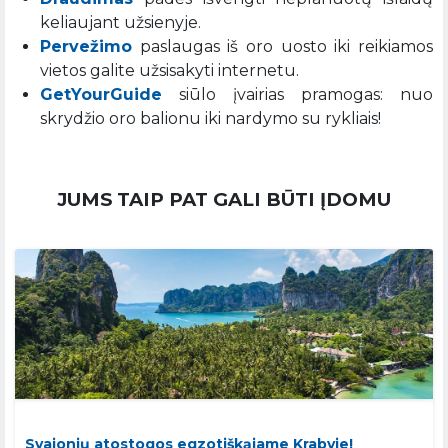
keliaujant užsienyje.
Pervežimo
paslaugas iš oro uosto iki reikiamos
vietos galite užsisakyti internetu.
GetYourGuide
siūlo įvairias pramogas: nuo
skrydžio oro balionu iki nardymo su rykliais!
JUMS TAIP PAT GALI BŪTI ĮDOMU
Svajonių atostogos egzotiškąjame Krabyje!