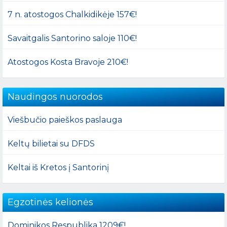
7 n. atostogos Chalkidikėje 157€!
Savaitgalis Santorino saloje 110€!
Atostogos Kosta Bravoje 210€!
Naudingos nuorodos
Viešbučio paieškos paslauga
Keltų bilietai su DFDS
Keltai iš Kretos į Santorinį
Egzotinės kelionės
Dominikos Respublika 1209€!