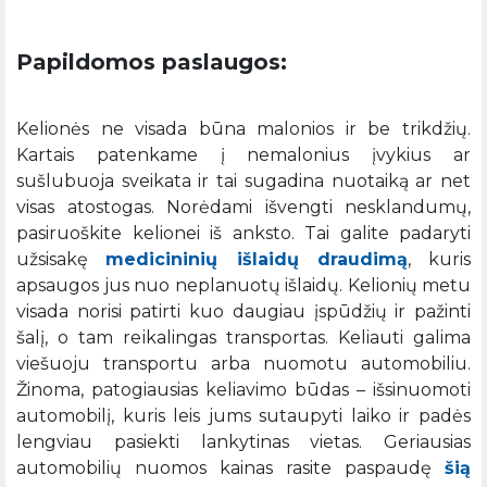
Papildomos paslaugos:
Kelionės ne visada būna malonios ir be trikdžių.
Kartais patenkame į nemalonius įvykius ar
sušlubuoja sveikata ir tai sugadina nuotaiką ar net
visas atostogas. Norėdami išvengti nesklandumų,
pasiruoškite kelionei iš anksto. Tai galite padaryti
užsisakę
medicininių išlaidų draudimą
, kuris
apsaugos jus nuo neplanuotų išlaidų. Kelionių metu
visada norisi patirti kuo daugiau įspūdžių ir pažinti
šalį, o tam reikalingas transportas. Keliauti galima
viešuoju transportu arba nuomotu automobiliu.
Žinoma, patogiausias keliavimo būdas – išsinuomoti
automobilį, kuris leis jums sutaupyti laiko ir padės
lengviau pasiekti lankytinas vietas. Geriausias
automobilių nuomos kainas rasite paspaudę
šią