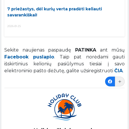
7 priežastys, dėl kurių verta pradėti keliauti
savarankiškai!
2026-01-25
Sekite naujienas paspaudę
PATINKA
ant mūsų
Facebook puslapio
. Taip pat norėdami gauti
išskirtinius kelionių pasiūlymus tiesiai į savo
elektroninio pašto dėžutę, galite užsiregistruoti
ČIA
.