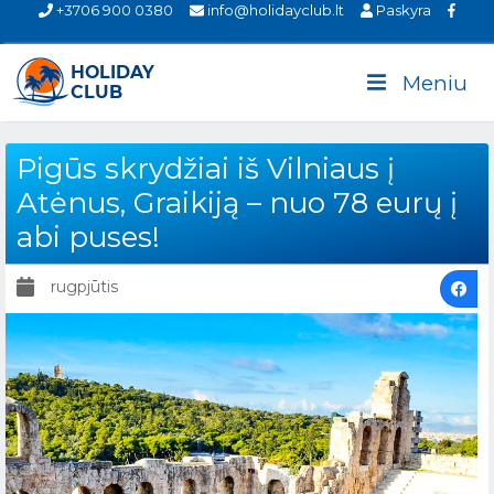
+3706 900 0380
info@holidayclub.lt
Paskyra
Meniu
Pigūs skrydžiai iš Vilniaus į
Atėnus, Graikiją – nuo 78 eurų į
abi puses!
rugpjūtis