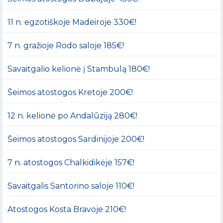
11 n. egzotiškoje Madeiroje 330€!
7 n. gražioje Rodo saloje 185€!
Savaitgalio kelionė į Stambulą 180€!
Šeimos atostogos Kretoje 200€!
12 n. kelionė po Andalūziją 280€!
Šeimos atostogos Sardinijoje 200€!
7 n. atostogos Chalkidikėje 157€!
Savaitgalis Santorino saloje 110€!
Atostogos Kosta Bravoje 210€!