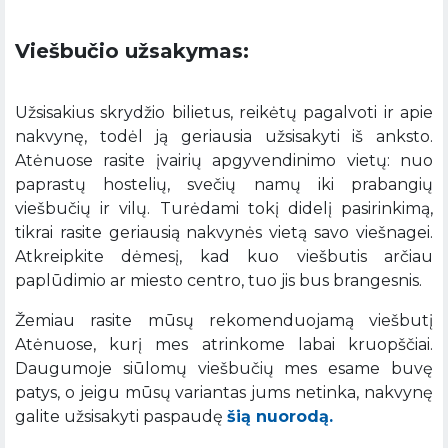
Viešbučio užsakymas:
Užsisakius skrydžio bilietus, reikėtų pagalvoti ir apie
nakvynę, todėl ją geriausia užsisakyti iš anksto.
Atėnuose rasite įvairių apgyvendinimo vietų: nuo
paprastų hostelių, svečių namų iki prabangių
viešbučių ir vilų. Turėdami tokį didelį pasirinkimą,
tikrai rasite geriausią nakvynės vietą savo viešnagei.
Atkreipkite dėmesį, kad kuo viešbutis arčiau
paplūdimio ar miesto centro, tuo jis bus brangesnis.
Žemiau rasite mūsų rekomenduojamą viešbutį
Atėnuose, kurį mes atrinkome labai kruopščiai.
Daugumoje siūlomų viešbučių mes esame buvę
patys, o jeigu mūsų variantas jums netinka, nakvynę
galite užsisakyti paspaudę
šią nuorodą.