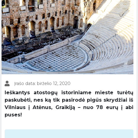
Įrašo data: birželio 12, 2020
Ieškantys atostogų istoriniame mieste turėtų
paskubėti, nes ką tik pasirodė pigūs skrydžiai iš
Vilniaus į Atėnus, Graikiją – nuo 78 eurų į abi
puses!