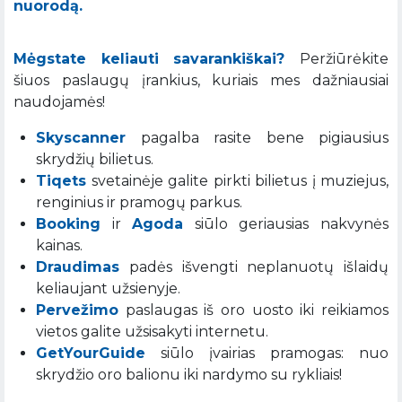
nuorodą.
Mėgstate keliauti savarankiškai?
Peržiūrėkite
šiuos paslaugų įrankius, kuriais mes dažniausiai
naudojamės!
Skyscanner
pagalba rasite bene pigiausius
skrydžių bilietus.
Tiqets
svetainėje galite pirkti bilietus į muziejus,
renginius ir pramogų parkus.
Booking
ir
Agoda
siūlo geriausias nakvynės
kainas.
Draudimas
padės išvengti neplanuotų išlaidų
keliaujant užsienyje.
Pervežimo
paslaugas iš oro uosto iki reikiamos
vietos galite užsisakyti internetu.
GetYourGuide
siūlo įvairias pramogas: nuo
skrydžio oro balionu iki nardymo su rykliais!