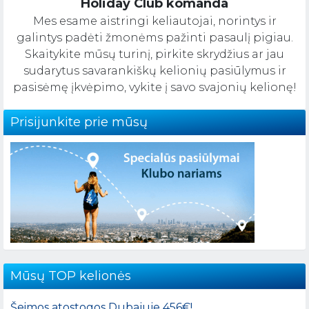
Holiday Club komanda
Mes esame aistringi keliautojai, norintys ir
galintys padėti žmonėms pažinti pasaulį pigiau.
Skaitykite mūsų turinį, pirkite skrydžius ar jau
sudarytus savarankiškų kelionių pasiūlymus ir
pasisėmę įkvėpimo, vykite į savo svajonių kelionę!
Prisijunkite prie mūsų
Mūsų TOP kelionės
Šeimos atostogos Dubajuje 456€!