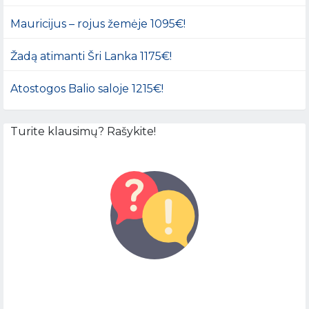
Mauricijus – rojus žemėje 1095€!
Žadą atimanti Šri Lanka 1175€!
Atostogos Balio saloje 1215€!
Turite klausimų? Rašykite!