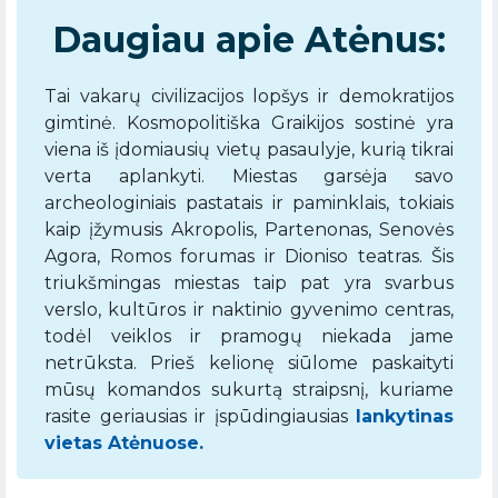
Daugiau apie Atėnus:
Tai vakarų civilizacijos lopšys ir demokratijos
gimtinė. Kosmopolitiška Graikijos sostinė yra
viena iš įdomiausių vietų pasaulyje, kurią tikrai
verta aplankyti. Miestas garsėja savo
archeologiniais pastatais ir paminklais, tokiais
kaip įžymusis Akropolis, Partenonas, Senovės
Agora, Romos forumas ir Dioniso teatras. Šis
triukšmingas miestas taip pat yra svarbus
verslo, kultūros ir naktinio gyvenimo centras,
todėl veiklos ir pramogų niekada jame
netrūksta. Prieš kelionę siūlome paskaityti
mūsų komandos sukurtą straipsnį, kuriame
rasite geriausias ir įspūdingiausias
lankytinas
vietas Atėnuose.