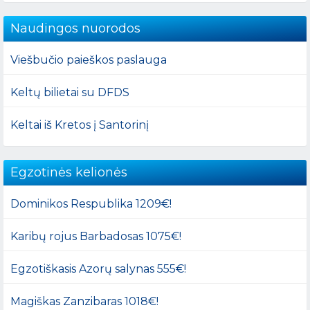
Naudingos nuorodos
Viešbučio paieškos paslauga
Keltų bilietai su DFDS
Keltai iš Kretos į Santorinį
Egzotinės kelionės
Dominikos Respublika 1209€!
Karibų rojus Barbadosas 1075€!
Egzotiškasis Azorų salynas 555€!
Magiškas Zanzibaras 1018€!