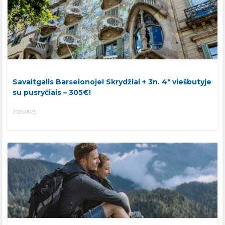
Savaitgalis Barselonoje! Skrydžiai + 3n. 4* viešbutyje
su pusryčiais – 305€!
2026-01-25