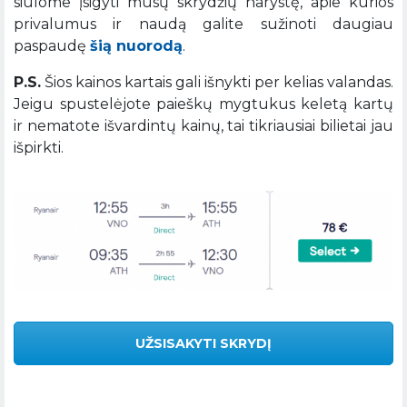
siūlome įsigyti mūsų skrydžių narystę, apie kurios
privalumus ir naudą galite sužinoti daugiau
paspaudę
šią nuorodą
.
P.S.
Šios kainos kartais gali išnykti per kelias valandas.
Jeigu spustelėjote paieškų mygtukus keletą kartų
ir nematote išvardintų kainų, tai tikriausiai bilietai jau
išpirkti.
UŽSISAKYTI SKRYDĮ