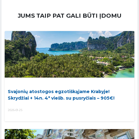
JUMS TAIP PAT GALI BŪTI ĮDOMU
Svajonių atostogos egzotiškąjame Krabyje!
Skrydžiai + 14n. 4* viešb. su pusryčiais – 905€!
2026-01-25