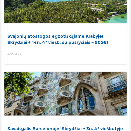
Svajonių atostogos egzotiškąjame Krabyje!
Skrydžiai + 14n. 4* viešb. su pusryčiais – 905€!
2026-01-25
Savaitgalis Barselonoje! Skrydžiai + 3n. 4* viešbutyje