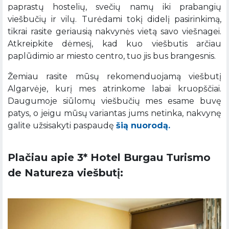
paprastų hostelių, svečių namų iki prabangių
viešbučių ir vilų. Turėdami tokį didelį pasirinkimą,
tikrai rasite geriausią nakvynės vietą savo viešnagei.
Atkreipkite dėmesį, kad kuo viešbutis arčiau
paplūdimio ar miesto centro, tuo jis bus brangesnis.
Žemiau rasite mūsų rekomenduojamą viešbutį
Algarvėje, kurį mes atrinkome labai kruopščiai.
Daugumoje siūlomų viešbučių mes esame buvę
patys, o jeigu mūsų variantas jums netinka, nakvynę
galite užsisakyti paspaudę
šią nuorodą.
Plačiau apie 3* Hotel Burgau Turismo
de Natureza
viešbutį: