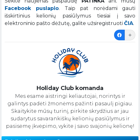
Sekite naujienas paspaudę
PATINKA
ant mūsų
Facebook puslapio
. Taip pat norėdami gauti
išskirtinius kelionių pasiūlymus tiesiai į savo
elektroninio pašto dėžutę, galite užsiregistruoti
ČIA
.
Holiday Club komanda
Mes esame aistringi keliautojai, norintys ir
galintys padėti žmonėms pažinti pasaulį pigiau.
Skaitykite mūsų turinį, pirkite skrydžius ar jau
sudarytus savarankiškų kelionių pasiūlymus ir
pasisėmę įkvėpimo, vykite į savo svajonių kelionę!