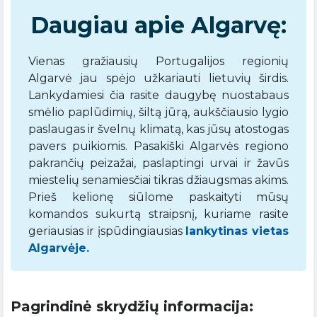
Daugiau apie Algarvę:
Vienas gražiausių Portugalijos regionių
Algarvė jau spėjo užkariauti lietuvių širdis.
Lankydamiesi čia rasite daugybę nuostabaus
smėlio paplūdimių, šiltą jūrą, aukščiausio lygio
paslaugas ir švelnų klimatą, kas jūsų atostogas
pavers puikiomis. Pasakiški Algarvės regiono
pakrančių peizažai, paslaptingi urvai ir žavūs
miestelių senamiesčiai tikras džiaugsmas akims.
Prieš kelionę siūlome paskaityti mūsų
komandos sukurtą straipsnį, kuriame rasite
geriausias ir įspūdingiausias
lankytinas vietas
Algarvėje.
Pagrindinė skrydžių informacija: