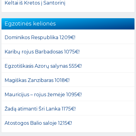
Keltai iš Kretos į Santorinį
Egzotinės kelionės
Dominikos Respublika 1209€!
Karibų rojus Barbadosas 1075€!
Egzotiškasis Azorų salynas 555€!
Magiškas Zanzibaras 1018€!
Mauricijus – rojus žemėje 1095€!
Žadą atimanti Šri Lanka 1175€!
Atostogos Balio saloje 1215€!