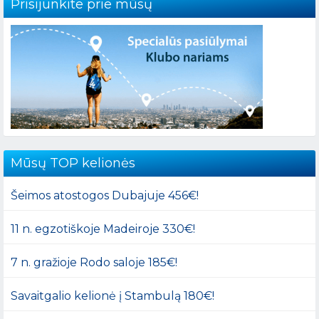
Prisijunkite prie mūsų
Mūsų TOP kelionės
Šeimos atostogos Dubajuje 456€!
11 n. egzotiškoje Madeiroje 330€!
7 n. gražioje Rodo saloje 185€!
Savaitgalio kelionė į Stambulą 180€!