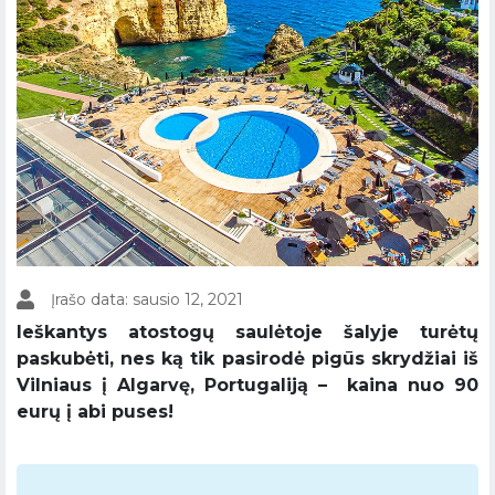
Įrašo data: sausio 12, 2021
Ieškantys atostogų saulėtoje šalyje turėtų
paskubėti, nes ką tik pasirodė pigūs skrydžiai iš
Vilniaus į Algarvę, Portugaliją – kaina nuo 90
eurų į abi puses!