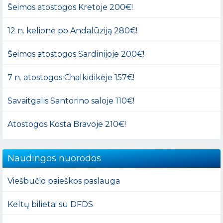
Šeimos atostogos Kretoje 200€!
12 n. kelionė po Andalūziją 280€!
Šeimos atostogos Sardinijoje 200€!
7 n. atostogos Chalkidikėje 157€!
Savaitgalis Santorino saloje 110€!
Atostogos Kosta Bravoje 210€!
Naudingos nuorodos
Viešbučio paieškos paslauga
Keltų bilietai su DFDS