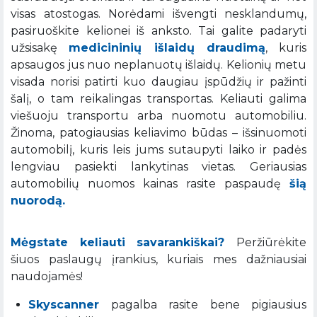
visas atostogas. Norėdami išvengti nesklandumų,
pasiruoškite kelionei iš anksto. Tai galite padaryti
užsisakę
medicininių išlaidų draudimą
, kuris
apsaugos jus nuo neplanuotų išlaidų. Kelionių metu
visada norisi patirti kuo daugiau įspūdžių ir pažinti
šalį, o tam reikalingas transportas. Keliauti galima
viešuoju transportu arba nuomotu automobiliu.
Žinoma, patogiausias keliavimo būdas – išsinuomoti
automobilį, kuris leis jums sutaupyti laiko ir padės
lengviau pasiekti lankytinas vietas. Geriausias
automobilių nuomos kainas rasite paspaudę
šią
nuorodą.
Mėgstate keliauti savarankiškai?
Peržiūrėkite
šiuos paslaugų įrankius, kuriais mes dažniausiai
naudojamės!
Skyscanner
pagalba rasite bene pigiausius