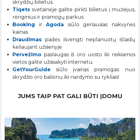
skrydžių bilietus.
Tiqets
svetainėje galite pirkti bilietus į muziejus,
renginius ir pramogų parkus.
Booking
ir
Agoda
siūlo geriausias nakvynės
kainas.
Draudimas
padės išvengti neplanuotų išlaidų
keliaujant užsienyje.
Pervežimo
paslaugas iš oro uosto iki reikiamos
vietos galite užsisakyti internetu.
GetYourGuide
siūlo įvairias pramogas: nuo
skrydžio oro balionu iki nardymo su rykliais!
JUMS TAIP PAT GALI BŪTI ĮDOMU