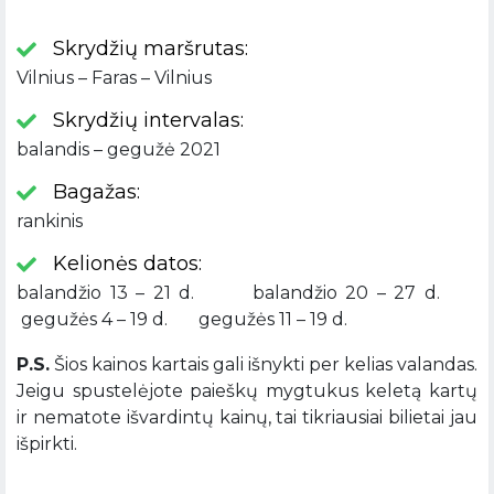
Skrydžių maršrutas:
Vilnius – Faras – Vilnius
Skrydžių intervalas:
balandis – gegužė 2021
Bagažas:
rankinis
Kelionės datos:
balandžio 13 – 21 d. balandžio 20 – 27 d.
gegužės 4 – 19 d. gegužės 11 – 19 d.
P.S.
Šios kainos kartais gali išnykti per kelias valandas.
Jeigu spustelėjote paieškų mygtukus keletą kartų
ir nematote išvardintų kainų, tai tikriausiai bilietai jau
išpirkti.