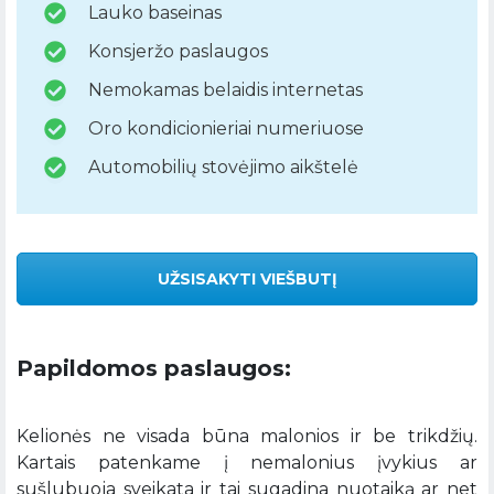
Lauko baseinas
Konsjeržo paslaugos
Nemokamas belaidis internetas
Oro kondicionieriai numeriuose
Automobilių stovėjimo aikštelė
UŽSISAKYTI VIEŠBUTĮ
Papildomos paslaugos:
Kelionės ne visada būna malonios ir be trikdžių.
Kartais patenkame į nemalonius įvykius ar
sušlubuoja sveikata ir tai sugadina nuotaiką ar net