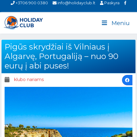
+3706 900 0380
info@holidayclub.lt
Paskyra
Meniu
Pigūs skrydžiai iš Vilniaus į
Algarvę, Portugaliją – nuo 90
eurų į abi puses!
klubo nariams