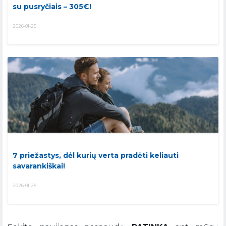
su pusryčiais – 305€!
2026-01-25
7 priežastys, dėl kurių verta pradėti keliauti
savarankiškai!
2026-01-25